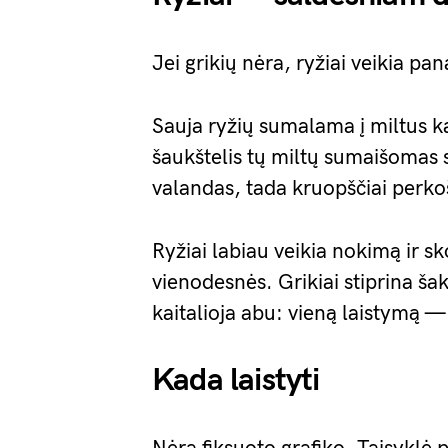
Jei grikių nėra, ryžiai veikia pan
Sauja ryžių sumalama į miltus k
šaukštelis tų miltų sumaišomas s
valandas, tada kruopščiai perk
Ryžiai labiau veikia nokimą ir 
vienodesnės. Grikiai stiprina šak
kaitalioja abu: vieną laistymą — 
Kada laistyti