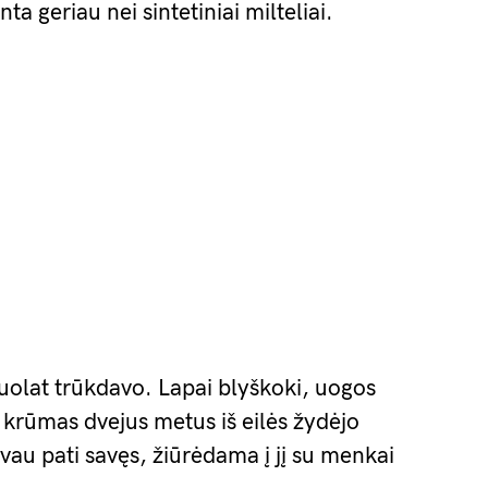
a geriau nei sintetiniai milteliai.
uolat trūkdavo. Lapai blyškoki, uogos
 krūmas dvejus metus iš eilės žydėjo
avau pati savęs, žiūrėdama į jį su menkai