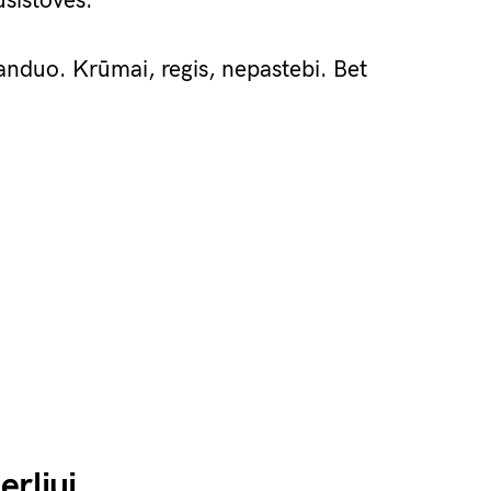
usistovės.”
anduo. Krūmai, regis, nepastebi. Bet
erliui