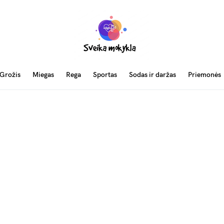
Grožis
Miegas
Rega
Sportas
Sodas ir daržas
Priemonės