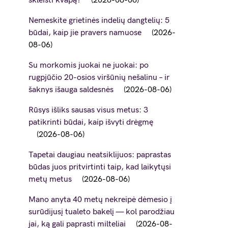
skleisti kvapą?
2026-08-06
Nemeskite grietinės indelių dangtelių: 5
būdai, kaip jie pravers namuose
2026-
08-06
Su morkomis juokai ne juokai: po
rugpjūčio 20-osios viršūnių nešalinu – ir
šaknys išauga saldesnės
2026-08-06
Rūsys išliks sausas visus metus: 3
patikrinti būdai, kaip išvyti drėgmę
2026-08-06
Tapetai daugiau neatsiklijuos: paprastas
būdas juos pritvirtinti taip, kad laikytųsi
metų metus
2026-08-06
Mano anyta 40 metų nekreipė dėmesio į
surūdijusį tualeto bakelį — kol parodžiau
jai, ką gali paprasti milteliai
2026-08-