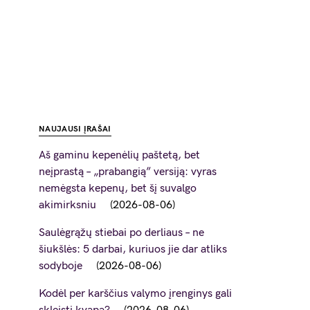
NAUJAUSI ĮRAŠAI
Aš gaminu kepenėlių paštetą, bet
neįprastą – „prabangią” versiją: vyras
nemėgsta kepenų, bet šį suvalgo
akimirksniu
2026-08-06
Saulėgrąžų stiebai po derliaus – ne
šiukšlės: 5 darbai, kuriuos jie dar atliks
sodyboje
2026-08-06
Kodėl per karščius valymo įrenginys gali