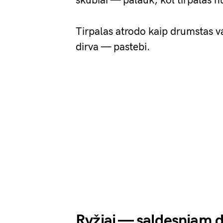
skubiai — palauk, kol tirpalas n
Tirpalas atrodo kaip drumstas v
dirva — pastebi.
Ryžiai — saldesniam d