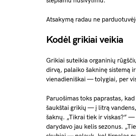
slepiamu nusivylimu.
Atsakymą radau ne parduotuvėj
Kodėl grikiai veikia
Grikiai suteikia organinių rūgšči
dirvą, palaiko šakninę sistemą i
vienadieniškai — tolygiai, per v
Paruošimas toks paprastas, kad 
šaukštai grikių — į litrą vandens,
šaknų. „Tikrai tiek ir viskas?” —
darydavo jau kelis sezonus. „Ti