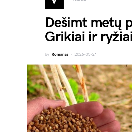
Dešimt metų pi
Grikiai ir ryži
by
Romanas
2026-05-21