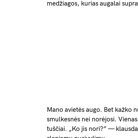
medžiagos, kurias augalai suprant
Mano avietės augo. Bet kažko n
smulkesnės nei norėjosi. Vienas
tuščiai. „Ko jis nori?” — klausd