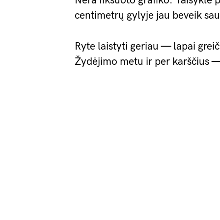
Nėra fiksuoto grafiko. Taisyklė 
centimetrų gylyje jau beveik saus
Ryte laistyti geriau — lapai grei
Žydėjimo metu ir per karščius — 