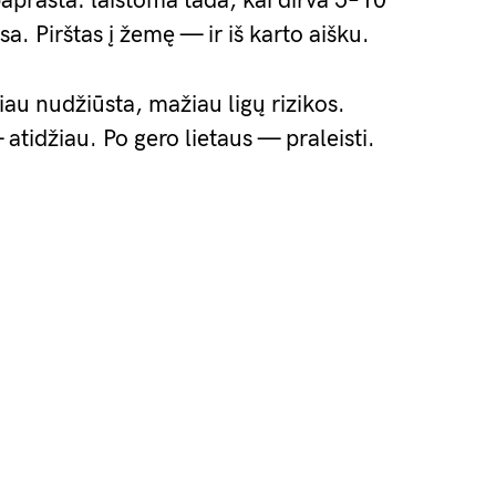
paprasta: laistoma tada, kai dirva 5–10
a. Pirštas į žemę — ir iš karto aišku.
čiau nudžiūsta, mažiau ligų rizikos.
atidžiau. Po gero lietaus — praleisti.