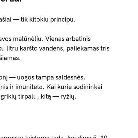
ašiai — tik kitokiu principu.
avos malūnėliu. Vienas arbatinis
u litru karšto vandens, paliekamas tris
ošiamas.
skonį — uogos tampa saldesnės,
nis ir imunitetą. Kai kurie sodininkai
grikių tirpalu, kitą — ryžių.