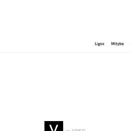
Ligos
Mityba
V
VAIKAI