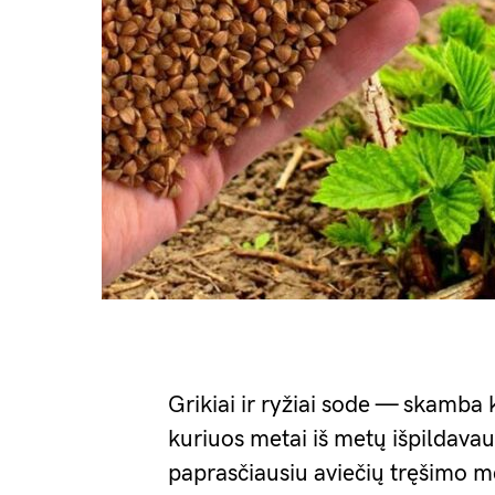
Grikiai ir ryžiai sode — skamba k
kuriuos metai iš metų išpildavau 
paprasčiausiu aviečių tręšimo m