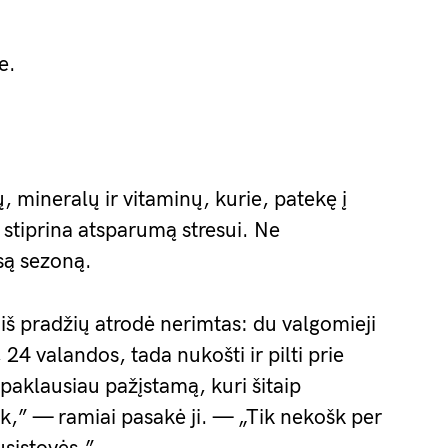
e.
ų, mineralų ir vitaminų, kurie, patekę į
r stiprina atsparumą stresui. Ne
isą sezoną.
iš pradžių atrodė nerimtas: du valgomieji
 24 valandos, tada nukošti ir pilti prie
 paklausiau pažįstamą, kuri šitaip
ek,” — ramiai pasakė ji. — „Tik nekošk per