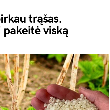
rkau trąšas.
ai pakeitė viską