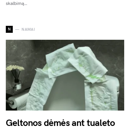
skalbimą…
N
NAMAI
Geltonos dėmės ant tualeto