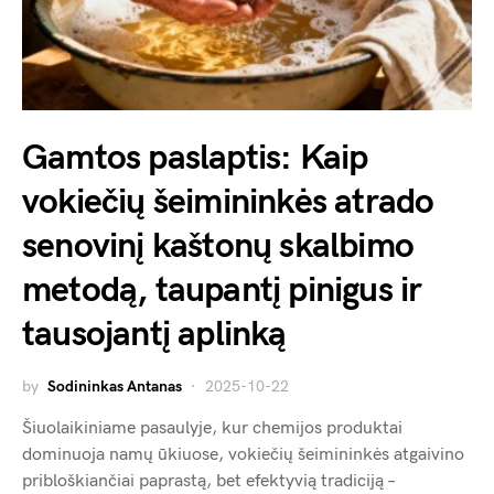
Gamtos paslaptis: Kaip
vokiečių šeimininkės atrado
senovinį kaštonų skalbimo
metodą, taupantį pinigus ir
tausojantį aplinką
by
Sodininkas Antanas
2025-10-22
Šiuolaikiniame pasaulyje, kur chemijos produktai
dominuoja namų ūkiuose, vokiečių šeimininkės atgaivino
pribloškiančiai paprastą, bet efektyvią tradiciją –