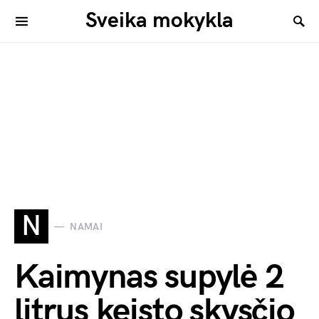
Sveika mokykla
N
NAMAI
Kaimynas supylė 2
litrus keisto skysčio