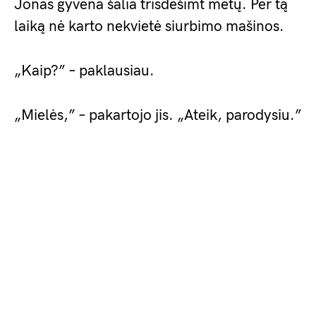
Jonas gyvena šalia trisdešimt metų. Per tą
laiką nė karto nekvietė siurbimo mašinos.
„Kaip?” – paklausiau.
„Mielės,” – pakartojo jis. „Ateik, parodysiu.”