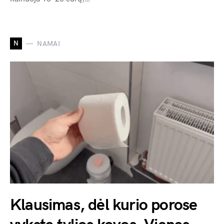
N
NAMAI
Klausimas, dėl kurio porose