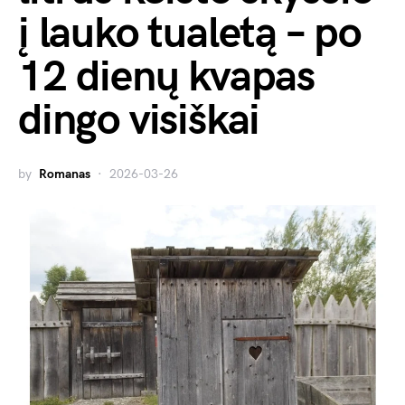
į lauko tualetą – po
12 dienų kvapas
dingo visiškai
by
Romanas
2026-03-26