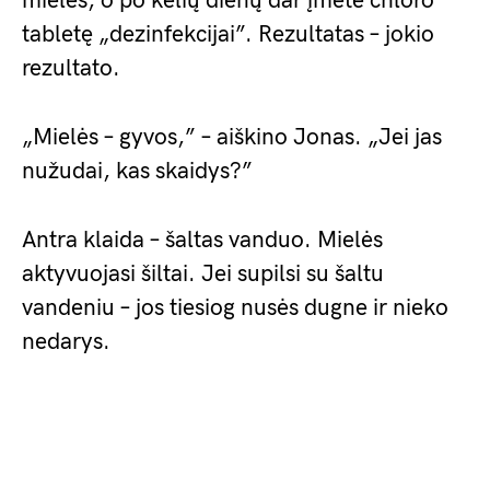
mieles, o po kelių dienų dar įmetė chloro
tabletę „dezinfekcijai”. Rezultatas – jokio
rezultato.
„Mielės – gyvos,” – aiškino Jonas. „Jei jas
nužudai, kas skaidys?”
Antra klaida – šaltas vanduo. Mielės
aktyvuojasi šiltai. Jei supilsi su šaltu
vandeniu – jos tiesiog nusės dugne ir nieko
nedarys.