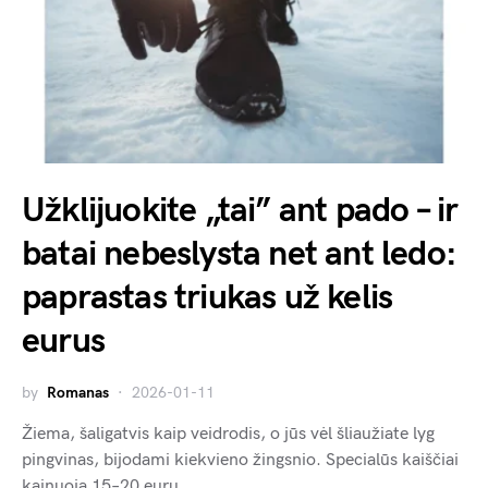
Užklijuokite „tai” ant pado – ir
batai nebeslysta net ant ledo:
paprastas triukas už kelis
eurus
by
Romanas
2026-01-11
Žiema, šaligatvis kaip veidrodis, o jūs vėl šliaužiate lyg
pingvinas, bijodami kiekvieno žingsnio. Specialūs kaiščiai
kainuoja 15–20 eurų,…