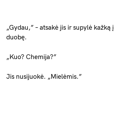
„Gydau,” – atsakė jis ir supylė kažką į
duobę.
„Kuo? Chemija?”
Jis nusijuokė. „Mielėmis.”