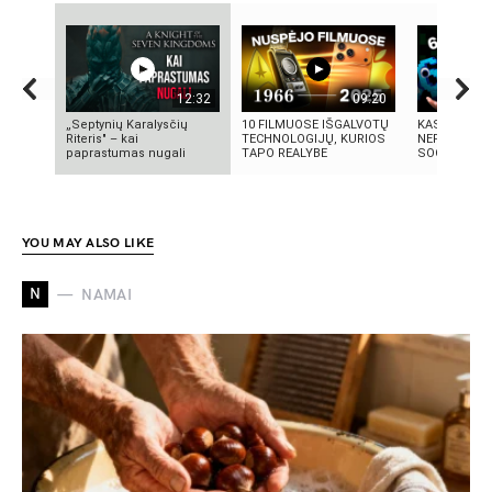
12:32
09:20
„Septynių Karalysčių
10 FILMUOSE IŠGALVOTŲ
KAS TAS „SI
Riteris" – kai
TECHNOLOGIJŲ, KURIOS
NEPAAIŠKI
paprastumas nugali
TAPO REALYBE
SOCIALINIS
YOU MAY ALSO LIKE
N
NAMAI