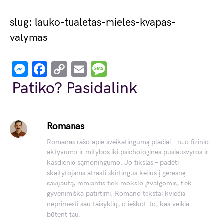
slug: lauko-tualetas-mieles-kvapas-
valymas
Messenger
Facebook
Copy
Email
Message
Link
Patiko? Pasidalink
Romanas
Romanas rašo apie sveikatingumą plačiai – nuo fizinio
aktyvumo ir mitybos iki psichologinės pusiausvyros ir
kasdienio sąmoningumo. Jo tikslas – padėti
skaitytojams atrasti skirtingus kelius į geresnę
savijautą, remiantis tiek mokslo įžvalgomis, tiek
gyvenimiška patirtimi. Romano tekstai kviečia
neprimesti sau taisyklių, o ieškoti to, kas veikia
būtent tau.