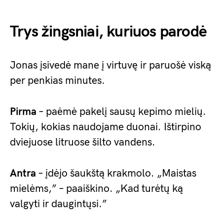
Trys žingsniai, kuriuos parodė
Jonas įsivedė mane į virtuvę ir paruošė viską
per penkias minutes.
Pirma
– paėmė pakelį sausų kepimo mielių.
Tokių, kokias naudojame duonai. Ištirpino
dviejuose litruose šilto vandens.
Antra
– įdėjo šaukštą krakmolo. „Maistas
mielėms,” – paaiškino. „Kad turėtų ką
valgyti ir daugintųsi.”