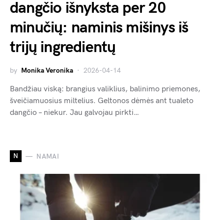
dangčio išnyksta per 20
minučių: naminis mišinys iš
trijų ingredientų
by
Monika Veronika
2026-04-14
Bandžiau viską: brangius valiklius, balinimo priemones,
šveičiamuosius miltelius. Geltonos dėmės ant tualeto
dangčio – niekur. Jau galvojau pirkti…
N
NAMAI