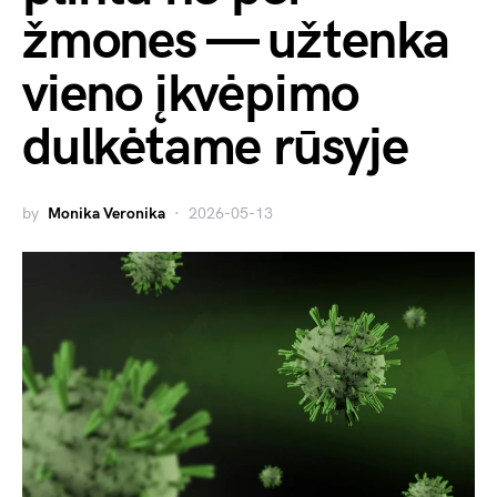
žmones — užtenka
vieno įkvėpimo
dulkėtame rūsyje
by
Monika Veronika
2026-05-13