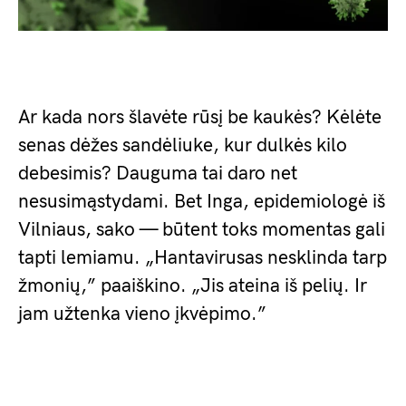
Ar kada nors šlavėte rūsį be kaukės? Kėlėte
senas dėžes sandėliuke, kur dulkės kilo
debesimis? Dauguma tai daro net
nesusimąstydami. Bet Inga, epidemiologė iš
Vilniaus, sako — būtent toks momentas gali
tapti lemiamu. „Hantavirusas nesklinda tarp
žmonių,” paaiškino. „Jis ateina iš pelių. Ir
jam užtenka vieno įkvėpimo.”