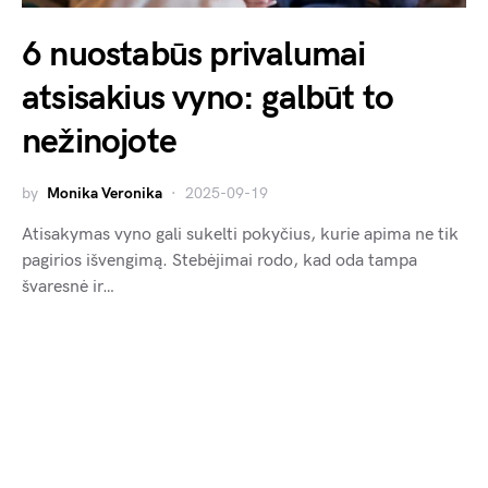
6 nuostabūs privalumai
atsisakius vyno: galbūt to
nežinojote
by
Monika Veronika
2025-09-19
Atisakymas vyno gali sukelti pokyčius, kurie apima ne tik
pagirios išvengimą. Stebėjimai rodo, kad oda tampa
švaresnė ir…