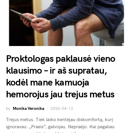
Proktologas paklausė vieno
klausimo – ir aš supratau,
kodėl mane kamuoja
hemorojus jau trejus metus
by
Monika Veronika
2026-04-13
Trejus metus. Tiek laiko kentėjau diskomfortą, kurį
ignoravau. „Praeis”, galvojau. Nepraėjo. Kai pagaliau