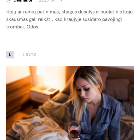
by
Deimante
2025-04-19
Kojų ar rankų patinimas, staigus dusulys ir nuolatinis kojų
skausmas gali reikšti, kad kraujyje susidaro pavojingi
trombai. Odos…
L
LIGOS