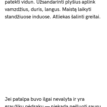
patekti vidun. Užsandarinti plyšius aplink
vamzdžius, duris, langus. Maistą laikyti
standžiuose induose. Atliekas šalinti greitai.
Jei patalpa buvo ilgai nevalyta ir yra
graužikų pėdsakų — niekada nešluoti sausu