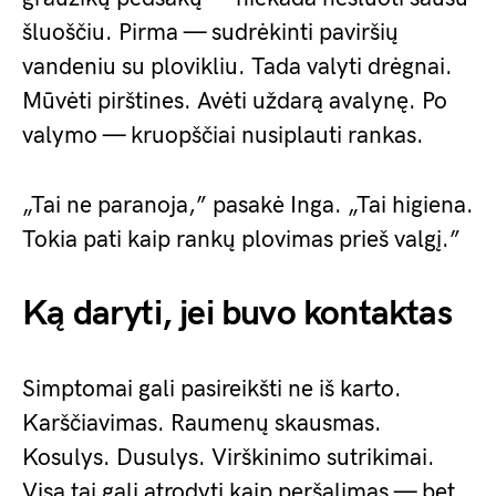
šluoščiu. Pirma — sudrėkinti paviršių
vandeniu su plovikliu. Tada valyti drėgnai.
Mūvėti pirštines. Avėti uždarą avalynę. Po
valymo — kruopščiai nusiplauti rankas.
„Tai ne paranoja,” pasakė Inga. „Tai higiena.
Tokia pati kaip rankų plovimas prieš valgį.”
Ką daryti, jei buvo kontaktas
Simptomai gali pasireikšti ne iš karto.
Karščiavimas. Raumenų skausmas.
Kosulys. Dusulys. Virškinimo sutrikimai.
Visa tai gali atrodyti kaip peršalimas — bet