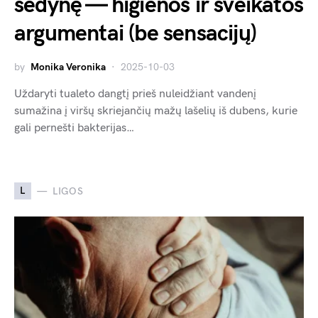
sėdynę — higienos ir sveikatos
argumentai (be sensacijų)
by
Monika Veronika
2025-10-03
Uždaryti tualeto dangtį prieš nuleidžiant vandenį
sumažina į viršų skriejančių mažų lašelių iš dubens, kurie
gali pernešti bakterijas…
L
LIGOS