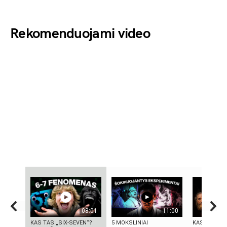
Rekomenduojami video
08:01
11:00
KAS TAS „SIX-SEVEN“?
5 MOKSLINIAI
KAS IŠRADO