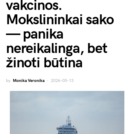
vakcinos.
Mokslininkai sako
— panika
nereikalinga, bet
žinoti būtina
by
Monika Veronika
2026-05-13