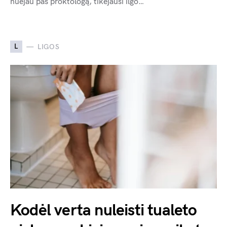
nuėjau pas proktologą, tikėjausi ilgo…
L
LIGOS
Kodėl verta nuleisti tualeto