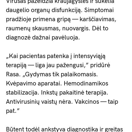
Virusas pažeidžia kraujagysles ir sukelia
daugelio organų disfunkciją. Simptomai
pradžioje primena gripą — karščiavimas,
raumenų skausmas, nuovargis. Dėl to
diagnozė dažnai pavėluoja.
„Kai pacientas patenka į intensyviąją
terapiją — liga jau pažengusi,” pridūrė
Rasa. „Gydymas tik palaikomasis.
Kvėpavimo aparatai. Hemodinamikos
stabilizacija. Inkstų pakaitinė terapija.
Antivirusinių vaistų nėra. Vakcinos — taip
pat.”
Būtent todėl ankstyva diagnostika ir greitas