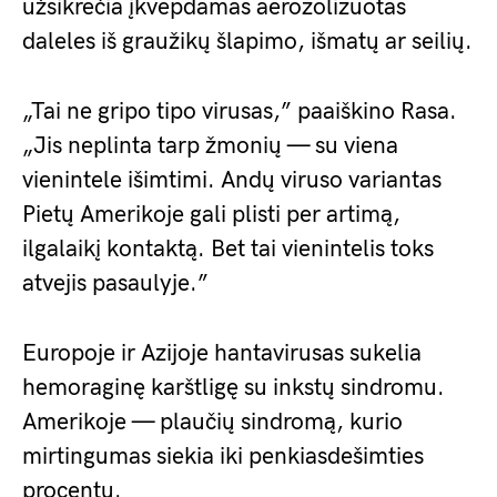
užsikrečia įkvėpdamas aerozolizuotas
daleles iš graužikų šlapimo, išmatų ar seilių.
„Tai ne gripo tipo virusas,” paaiškino Rasa.
„Jis neplinta tarp žmonių — su viena
vienintele išimtimi. Andų viruso variantas
Pietų Amerikoje gali plisti per artimą,
ilgalaikį kontaktą. Bet tai vienintelis toks
atvejis pasaulyje.”
Europoje ir Azijoje hantavirusas sukelia
hemoraginę karštligę su inkstų sindromu.
Amerikoje — plaučių sindromą, kurio
mirtingumas siekia iki penkiasdešimties
procentų.