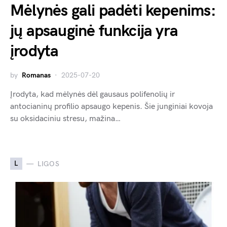
Mėlynės gali padėti kepenims:
jų apsauginė funkcija yra
įrodyta
by
Romanas
2025-07-20
Įrodyta, kad mėlynės dėl gausaus polifenolių ir
antocianinų profilio apsaugo kepenis. Šie junginiai kovoja
su oksidaciniu stresu, mažina…
L
LIGOS