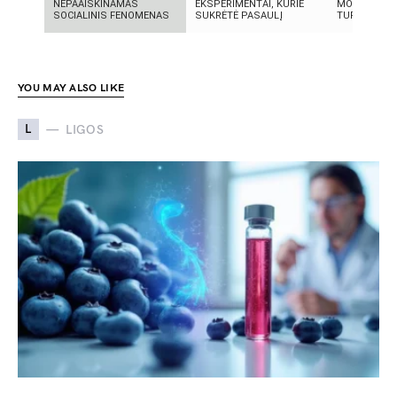
NEPAAIŠKINAMAS
EKSPERIMENTAI, KURIE
MOKSLININK
SOCIALINIS FENOMENAS
SUKRĖTĖ PASAULĮ
TURIME BŪTI
YOU MAY ALSO LIKE
L
LIGOS