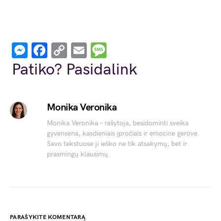
Messenger
Facebook
Copy
Email
Message
Link
Patiko? Pasidalink
Monika Veronika
Monika Veronika – rašytoja, besidominti sveika
gyvensena, kasdieniais įpročiais ir emocine gerove.
Savo tekstuose ji ieško ne tik atsakymų, bet ir
prasmingų klausimų.
PARAŠYKITE KOMENTARĄ