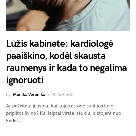
Lūžis kabinete: kardiologė
paaiškino, kodėl skausta
raumenys ir kada to negalima
ignoruoti
by
Monika Veronika
2026-05-02
Ar pažįstate jausmą, kai kojos atrodo sunkios kaip
pripiltos švino? Kai laiptai virsta iššūkiu, o stojant nuo
kėdės…