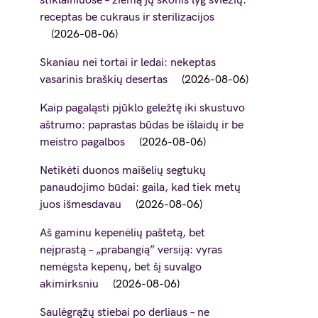
stiklainiuose – žiemą jų skonis lyg šviežių:
receptas be cukraus ir sterilizacijos
2026-08-06
Skaniau nei tortai ir ledai: nekeptas
vasarinis braškių desertas
2026-08-06
Kaip pagaląsti pjūklo geležtę iki skustuvo
aštrumo: paprastas būdas be išlaidų ir be
meistro pagalbos
2026-08-06
Netikėti duonos maišelių segtukų
panaudojimo būdai: gaila, kad tiek metų
juos išmesdavau
2026-08-06
Aš gaminu kepenėlių paštetą, bet
neįprastą – „prabangią” versiją: vyras
nemėgsta kepenų, bet šį suvalgo
akimirksniu
2026-08-06
Saulėgrąžų stiebai po derliaus – ne