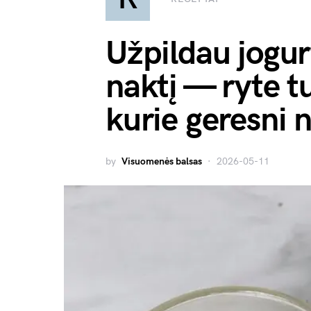
Užpildau jogur
naktį — ryte t
kurie geresni 
by
Visuomenės balsas
2026-05-11