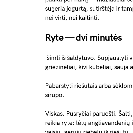
sugeria jogurtą, sutirštėja ir ta
nei virti, nei kaitinti.
Ryte — dvi minutės
Išimti iš šaldytuvo. Supjaustyti
griežinėliai, kivi kubeliai, sauja
Pabarstyti riešutais arba sėklom
sirupo.
Viskas. Pusryčiai paruošti. Šalti,
reikia ryte: lėtų angliavandenių 
vaisių, gerųjų riebalų iš riešutų.