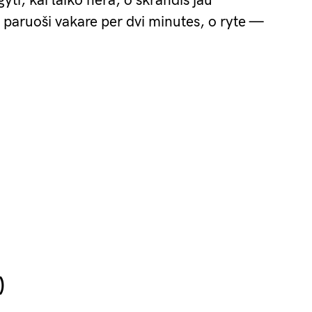
yti, kai laiko nėra, o skrandis jau
ą: paruoši vakare per dvi minutes, o ryte —
)