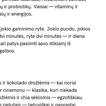
 ir probiotikų. Vaisiai — vitaminų ir
lų ir energijos.
a jokio gaminimo ryte. Jokio puodo, jokios
dvi minutės, ryte dvi minutės — ir diena
li patys pasiimti savo stiklainį iš
agalbos.
 ir šokolado drožlėmis — kai norisi
ir cinamonu — klasika, kuri niekada
žlėmis ir chia sėklomis — egzotiškiau.
 riešutais — lietuviškai ir paprastai.