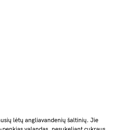
ausių lėtų angliavandenių šaltinių. Jie
–penkias valandas, nesukeliant cukraus