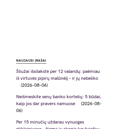
NAUJAUSI ĮRAŠAI
Šliužai išsilakstė per 12 valandų: paėmiau
iš virtuvės pipirų malūnėlį – ir jų nebeliko
2026-08-06
Neišmeskite senų banko kortelių: 5 būdai,
kaip jos dar pravers namuose
2026-08-
06
Per 15 minučių uždarau vynuoges