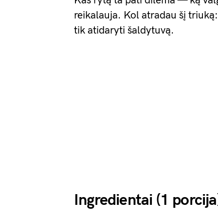
Kas rytą ta pati dilema — ką valg
reikalauja. Kol atradau šį triuk
tik atidaryti šaldytuvą.
Ingredientai (1 porcija