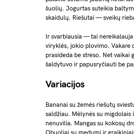
šuolių. Jogurtas suteikia baltymų
skaidulų. Riešutai — sveikų rieba
Ir svarbiausia — tai nereikalauj
viryklės, jokio plovimo. Vakare 
prasideda be streso. Net vaikai ga
šaldytuvo ir papusryčiauti be p
Variacijos
Bananai su žemės riešutų sviestu
saldžiau. Mėlynės su migdolais 
nenuvilia. Mangas su kokosų dro
Obuoliai su medumi ir graikiniais