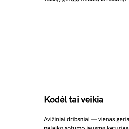
Kodėl tai veikia
Avižiniai dribsniai — vienas geri
palaiko sotumo jausmą keturias