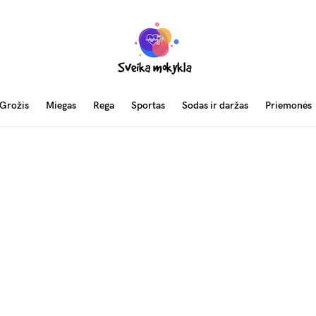
Grožis
Miegas
Rega
Sportas
Sodas ir daržas
Priemonės