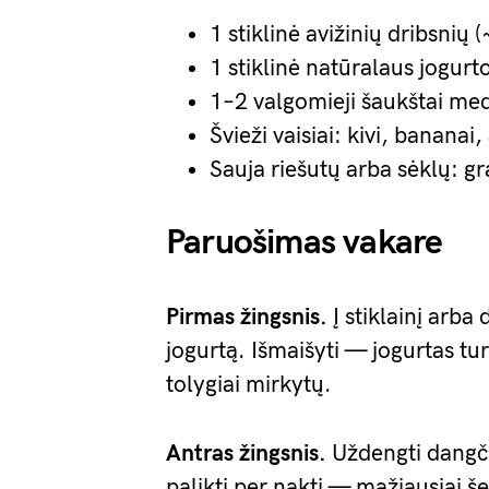
1 stiklinė avižinių dribsnių 
1 stiklinė natūralaus jogurt
1–2 valgomieji šaukštai me
Švieži vaisiai: kivi, banana
Sauja riešutų arba sėklų: gr
Paruošimas vakare
Pirmas žingsnis.
Į stiklainį arba 
jogurtą. Išmaišyti — jogurtas turi
tolygiai mirkytų.
Antras žingsnis.
Uždengti dangčiu
palikti per naktį — mažiausiai še