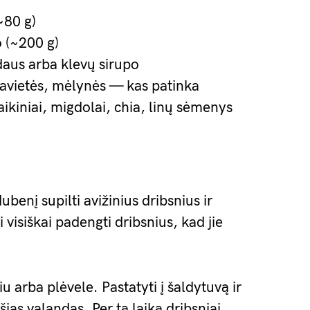
(~80 g)
o (~200 g)
daus arba klevų sirupo
i, avietės, mėlynės — kas patinka
aikiniai, migdolai, chia, linų sėmenys
dubenį supilti avižinius dribsnius ir
 visiškai padengti dribsnius, kad jie
 arba plėvele. Pastatyti į šaldytuvą ir
šias valandas. Per tą laiką dribsniai