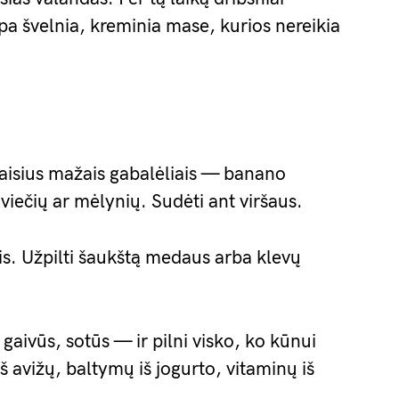
mpa švelnia, kreminia mase, kurios nereikia
 vaisius mažais gabalėliais — banano
 aviečių ar mėlynių. Sudėti ant viršaus.
is. Užpilti šaukštą medaus arba klevų
 gaivūs, sotūs — ir pilni visko, ko kūnui
iš avižų, baltymų iš jogurto, vitaminų iš