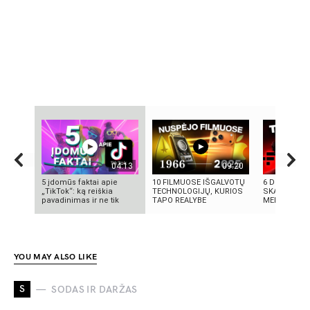
04:13
09:20
5 įdomūs faktai apie
10 FILMUOSE IŠGALVOTŲ
6 DIDŽIAUSI
„TikTok“: ką reiškia
TECHNOLOGIJŲ, KURIOS
SKANDALAI:
pavadinimas ir ne tik
TAPO REALYBE
MELAI IR MIL
YOU MAY ALSO LIKE
S
SODAS IR DARŽAS