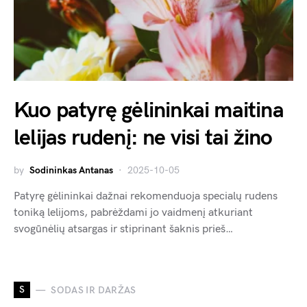
Kuo patyrę gėlininkai maitina
lelijas rudenį: ne visi tai žino
by
Sodininkas Antanas
2025-10-05
Patyrę gėlininkai dažnai rekomenduoja specialų rudens
toniką lelijoms, pabrėždami jo vaidmenį atkuriant
svogūnėlių atsargas ir stiprinant šaknis prieš…
S
SODAS IR DARŽAS