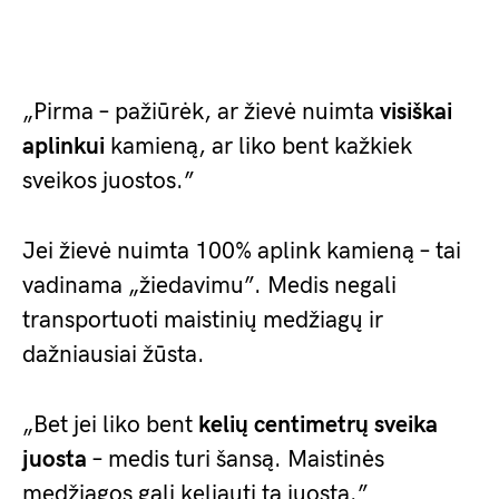
„Pirma – pažiūrėk, ar žievė nuimta
visiškai
aplinkui
kamieną, ar liko bent kažkiek
sveikos juostos.”
Jei žievė nuimta 100% aplink kamieną – tai
vadinama „žiedavimu”. Medis negali
transportuoti maistinių medžiagų ir
dažniausiai žūsta.
„Bet jei liko bent
kelių centimetrų sveika
juosta
– medis turi šansą. Maistinės
medžiagos gali keliauti ta juosta.”