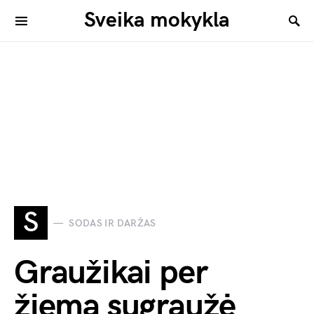
Sveika mokykla
S
SODAS IR DARŽAS
Graužikai per
žiemą sugraužė