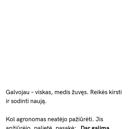
Galvojau – viskas, medis žuvęs. Reikės kirsti
ir sodinti naują.
Kol agronomas neatėjo pažiūrėti. Jis
apžiūrėjo, palietė, pasakė: „
Dar galima