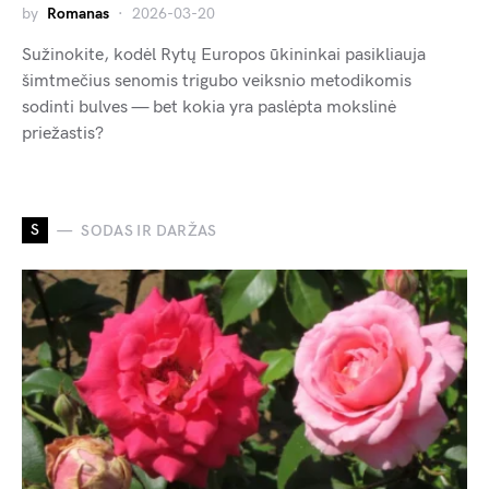
by
Romanas
2026-03-20
Sužinokite, kodėl Rytų Europos ūkininkai pasikliauja
šimtmečius senomis trigubo veiksnio metodikomis
sodinti bulves — bet kokia yra paslėpta mokslinė
priežastis?
S
SODAS IR DARŽAS