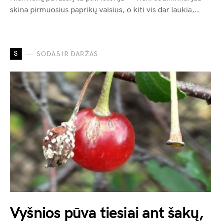
skina pirmuosius paprikų vaisius, o kiti vis dar laukia,…
S
SODAS IR DARŽAS
Vyšnios pūva tiesiai ant šakų,