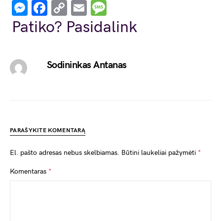
Messenger
Facebook
Copy
Email
Message
Link
Patiko? Pasidalink
Sodininkas Antanas
PARAŠYKITE KOMENTARĄ
El. pašto adresas nebus skelbiamas.
Būtini laukeliai pažymėti
*
Komentaras
*