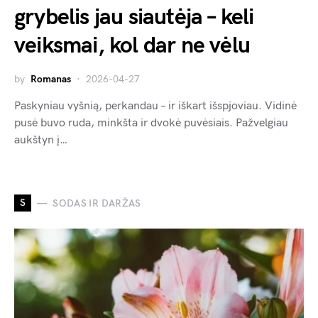
grybelis jau siautėja – keli
veiksmai, kol dar ne vėlu
by
Romanas
2026-04-27
Paskyniau vyšnią, perkandau – ir iškart išspjoviau. Vidinė
pusė buvo ruda, minkšta ir dvokė puvėsiais. Pažvelgiau
aukštyn į…
S
SODAS IR DARŽAS