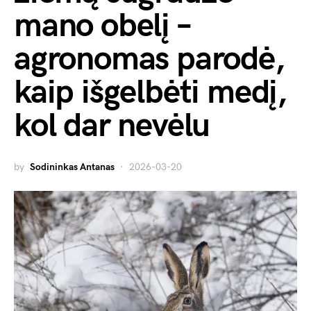
mano obelį –
agronomas parodė,
kaip išgelbėti medį,
kol dar nevėlu
by
Sodininkas Antanas
2026-03-20