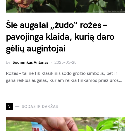
Šie augalai „žudo“ rožes –
pavojinga klaida, kurią daro
gėlių augintojai
by
Sodininkas Antanas
2025-05-28
Rožės – tai ne tik klasikinis sodo grožio simbolis, bet ir
gana reiklus augalas, kuriam reikia tinkamos priežiūros…
S
SODAS IR DARŽAS