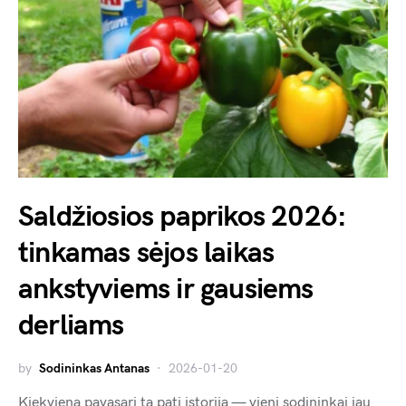
Saldžiosios paprikos 2026:
tinkamas sėjos laikas
ankstyviems ir gausiems
derliams
by
Sodininkas Antanas
2026-01-20
Kiekvieną pavasarį ta pati istorija — vieni sodininkai jau