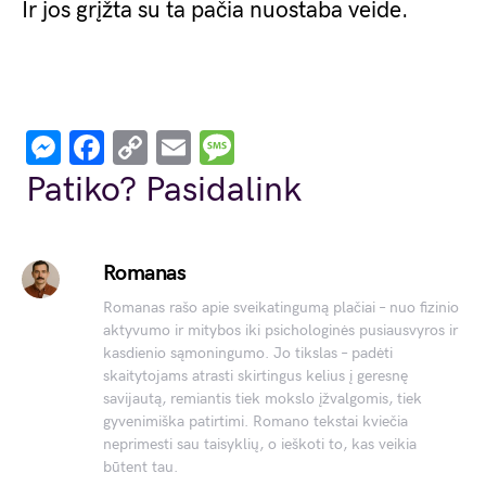
Ir jos grįžta su ta pačia nuostaba veide.
Messenger
Facebook
Copy
Email
Message
Link
Patiko? Pasidalink
Romanas
Romanas rašo apie sveikatingumą plačiai – nuo fizinio
aktyvumo ir mitybos iki psichologinės pusiausvyros ir
kasdienio sąmoningumo. Jo tikslas – padėti
skaitytojams atrasti skirtingus kelius į geresnę
savijautą, remiantis tiek mokslo įžvalgomis, tiek
gyvenimiška patirtimi. Romano tekstai kviečia
neprimesti sau taisyklių, o ieškoti to, kas veikia
būtent tau.