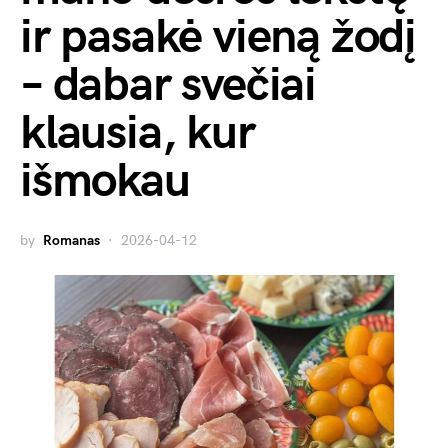
ir pasakė vieną žodį
– dabar svečiai
klausia, kur
išmokau
by
Romanas
2026-04-12