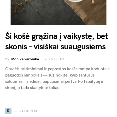
Ši košė grąžina į vaikystę, bet
skonis – visiškai suaugusiems
by
Monika Veronika
2026-03-01
Grūdėti prisiminimai ir paprastos košės tampa koduotais
paguodos simboliais — sužinokite, kaip santūrus
saldumas ir nedideli papuošimai pertvarko tapatybę ir
skonį, o tada skaitykite toliau.
R
RECEPTAI