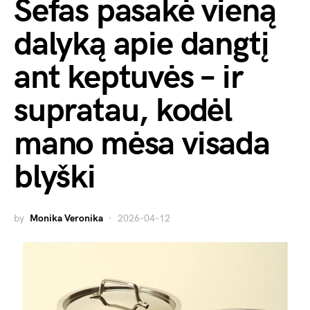
Šefas pasakė vieną
dalyką apie dangtį
ant keptuvės – ir
supratau, kodėl
mano mėsa visada
blyški
by
Monika Veronika
2026-04-12