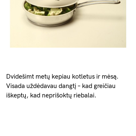
Dvidešimt metų kepiau kotletus ir mėsą.
Visada uždėdavau dangtį – kad greičiau
iškeptų, kad neprišoktų riebalai.