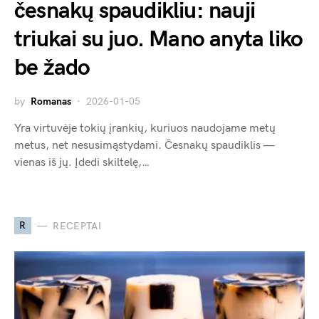
česnakų spaudikliu: nauji
triukai su juo. Mano anyta liko
be žado
by
Romanas
2026-01-05
Yra virtuvėje tokių įrankių, kuriuos naudojame metų
metus, net nesusimąstydami. Česnakų spaudiklis —
vienas iš jų. Įdedi skiltelę,…
R
RECEPTAI