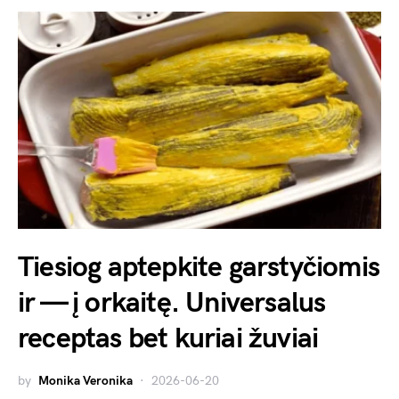
Tiesiog aptepkite garstyčiomis
ir — į orkaitę. Universalus
receptas bet kuriai žuviai
by
Monika Veronika
2026-06-20