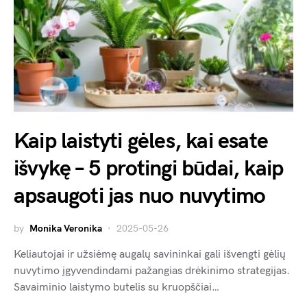
Kaip laistyti gėles, kai esate
išvykę – 5 protingi būdai, kaip
apsaugoti jas nuo nuvytimo
by
Monika Veronika
2025-05-26
Keliautojai ir užsiėmę augalų savininkai gali išvengti gėlių
nuvytimo įgyvendindami pažangias drėkinimo strategijas.
Savaiminio laistymo butelis su kruopščiai…