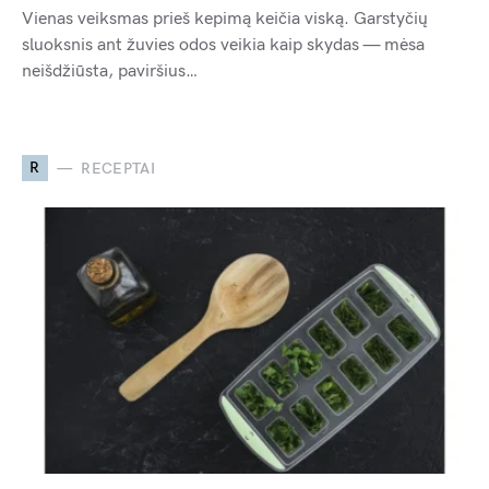
Vienas veiksmas prieš kepimą keičia viską. Garstyčių
sluoksnis ant žuvies odos veikia kaip skydas — mėsa
neišdžiūsta, paviršius…
R
RECEPTAI