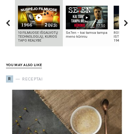
09:20
17:50
10 FILMUOSE IŠGALVOTŲ
Se7en – kai tamsa tampa
ROSVELO AT
TECHNOLOGIJŲ, KURIOS
meno kūriniu
ISTORIJA: K
TAPO REALYBE
1947-AISIAIS
YOU MAY ALSO LIKE
R
RECEPTAI