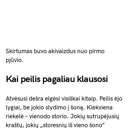
Skirtumas buvo akivaizdus nuo pirmo
pjūvio.
Kai peilis pagaliau klausosi
Atvėsusi dešra elgėsi visiškai kitaip. Peilis ėjo
lygiai, be jokio slydimo į šoną. Kiekviena
riekelė – vienodo storio. Jokių sutrupėjusių
kraštų, jokių „storesnių iš vieno šono”