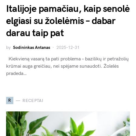
Italijoje pamačiau, kaip senolė
elgiasi su žolelėmis – dabar
darau taip pat
by
Sodininkas Antanas
2025-12-31
Kiekvieną vasarą ta pati problema – bazilikų ir petražolių
krūmai auga greičiau, nei spėjame sunaudoti. Žolelės
pradeda…
R
RECEPTAI