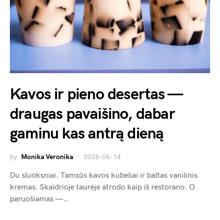
Kavos ir pieno desertas —
draugas pavaišino, dabar
gaminu kas antrą dieną
by
Monika Veronika
2026-06-14
Du sluoksniai. Tamsūs kavos kubeliai ir baltas vanilinis
kremas. Skaidrioje taurėje atrodo kaip iš restorano. O
paruošiamas —…