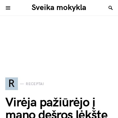
Sveika mokykla
R
RECEPTAI
Virėja pažiūrėjo į
mano dešros lėkštę