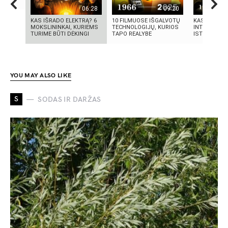
06:28
09:20
KAS IŠRADO ELEKTRĄ? 6
10 FILMUOSE IŠGALVOTŲ
KAS SUKŪRĖ
MOKSLININKAI, KURIEMS
TECHNOLOGIJŲ, KURIOS
INTELEKTĄ?
TURIME BŪTI DĖKINGI
TAPO REALYBE
ISTORIJA IR 
YOU MAY ALSO LIKE
S
SODAS IR DARŽAS