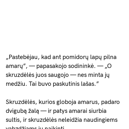
„Pastebėjau, kad ant pomidorų lapų pilna
amarų”, — papasakojo sodininkė. — „O
skruzdėlės juos saugojo — nes minta jų
medžiu. Tai buvo paskutinis lašas.”
Skruzdėlės, kurios globoja amarus, padaro
dvigubą žalą — ir patys amarai siurbia
sultis, ir skruzdėlės neleidžia naudingiems
vabzdžiams jų naikinti.