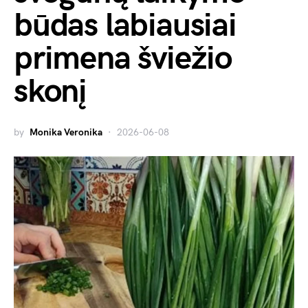
būdas labiausiai
primena šviežio
skonį
by
Monika Veronika
2026-06-08