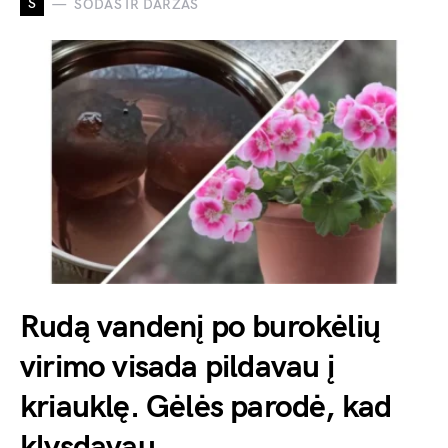
S
SODAS IR DARŽAS
Rudą vandenį po burokėlių
virimo visada pildavau į
kriauklę. Gėlės parodė, kad
klysdavau