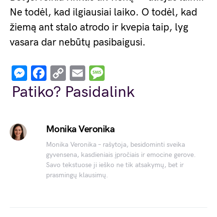
Ne todėl, kad ilgiausiai laiko. O todėl, kad
žiemą ant stalo atrodo ir kvepia taip, lyg
vasara dar nebūtų pasibaigusi.
Messenger
Facebook
Copy
Email
Message
Link
Patiko? Pasidalink
Monika Veronika
Monika Veronika – rašytoja, besidominti sveika
gyvensena, kasdieniais įpročiais ir emocine gerove.
Savo tekstuose ji ieško ne tik atsakymų, bet ir
prasmingų klausimų.