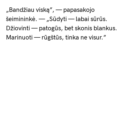
„Bandžiau viską”, — papasakojo
šeimininkė. — „Sūdyti — labai sūrūs.
Džiovinti — patogūs, bet skonis blankus.
Marinuoti — rūgštūs, tinka ne visur.”