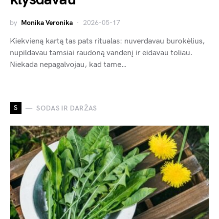
by
Monika Veronika
2026-05-17
Kiekvieną kartą tas pats ritualas: nuverdavau burokėlius,
nupildavau tamsiai raudoną vandenį ir eidavau toliau.
Niekada nepagalvojau, kad tame…
S
SODAS IR DARŽAS