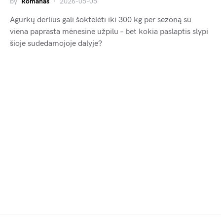
by
Romanas
2026-05-05
Agurkų derlius gali šoktelėti iki 300 kg per sezoną su
viena paprasta mėnesine užpilu – bet kokia paslaptis slypi
šioje sudedamojoje dalyje?