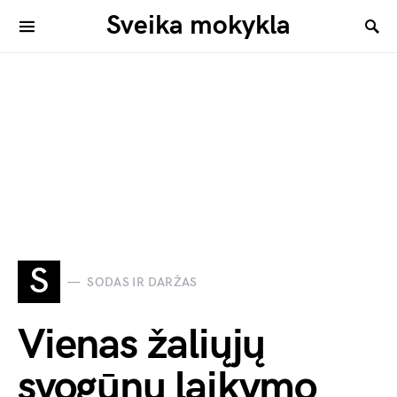
Sveika mokykla
S
SODAS IR DARŽAS
Vienas žaliųjų
svogūnų laikymo