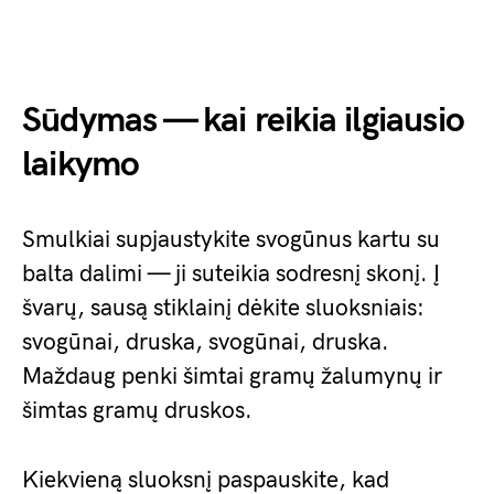
Sūdymas — kai reikia ilgiausio
laikymo
Smulkiai supjaustykite svogūnus kartu su
balta dalimi — ji suteikia sodresnį skonį. Į
švarų, sausą stiklainį dėkite sluoksniais:
svogūnai, druska, svogūnai, druska.
Maždaug penki šimtai gramų žalumynų ir
šimtas gramų druskos.
Kiekvieną sluoksnį paspauskite, kad