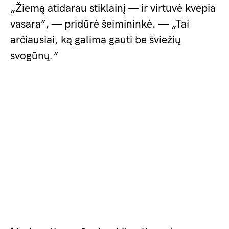
„Žiemą atidarau stiklainį — ir virtuvė kvepia
vasara”, — pridūrė šeimininkė. — „Tai
arčiausiai, ką galima gauti be šviežių
svogūnų.”