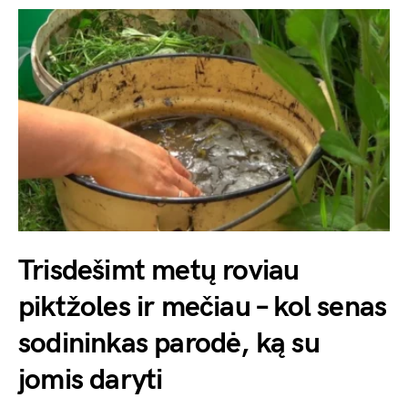
Trisdešimt metų roviau
piktžoles ir mečiau – kol senas
sodininkas parodė, ką su
jomis daryti