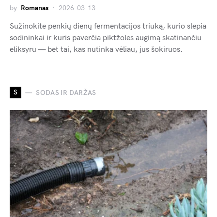
by
Romanas
2026-03-13
Sužinokite penkių dienų fermentacijos triuką, kurio slepia
sodininkai ir kuris paverčia piktžoles augimą skatinančiu
eliksyru — bet tai, kas nutinka vėliau, jus šokiruos.
S
SODAS IR DARŽAS