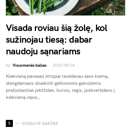
Visada roviau šią žolę, kol
sužinojau tiesą: dabar
naudoju sąnariams
by
Visuomenės balsas
2025-08-04
Kiekvieną pavasarį stropiai ravėdavau savo kiemą,
stengdamasis išnaikinti geltonomis galvutėmis
pražystančias piktžoles, kurios, regis, įsiskverbdavo į
kiekvieną vejos…
S
SODAS IR DARŽAS