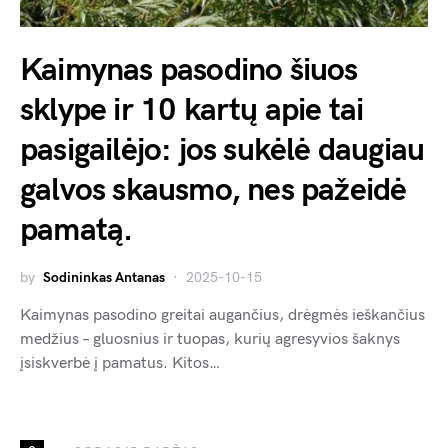
Kaimynas pasodino šiuos
sklype ir 10 kartų apie tai
pasigailėjo: jos sukėlė daugiau
galvos skausmo, nes pažeidė
pamatą.
by
Sodininkas Antanas
2025-10-15
Kaimynas pasodino greitai augančius, drėgmės ieškančius
medžius – gluosnius ir tuopas, kurių agresyvios šaknys
įsiskverbė į pamatus. Kitos…