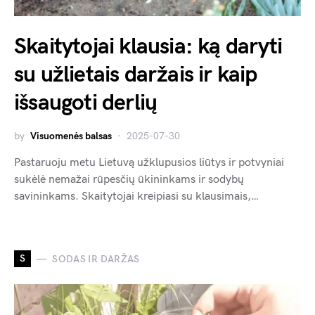
Skaitytojai klausia: ką daryti
su užlietais daržais ir kaip
išsaugoti derlių
by
Visuomenės balsas
2025-07-30
Pastaruoju metu Lietuvą užklupusios liūtys ir potvyniai
sukėlė nemažai rūpesčių ūkininkams ir sodybų
savininkams. Skaitytojai kreipiasi su klausimais,…
S
SODAS IR DARŽAS