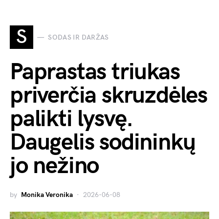
S
SODAS IR DARŽAS
Paprastas triukas
priverčia skruzdėles
palikti lysvę.
Daugelis sodininkų
jo nežino
by
Monika Veronika
2026-06-08