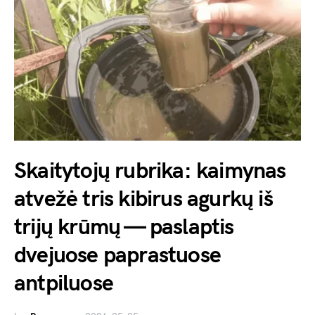
Skaitytojų rubrika: kaimynas
atvežė tris kibirus agurkų iš
trijų krūmų — paslaptis
dvejuose paprastuose
antpiluose