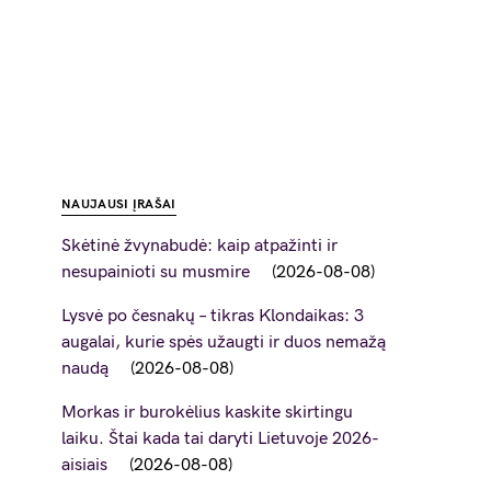
NAUJAUSI ĮRAŠAI
Skėtinė žvynabudė: kaip atpažinti ir
nesupainioti su musmire
2026-08-08
Lysvė po česnakų – tikras Klondaikas: 3
augalai, kurie spės užaugti ir duos nemažą
naudą
2026-08-08
Morkas ir burokėlius kaskite skirtingu
laiku. Štai kada tai daryti Lietuvoje 2026-
aisiais
2026-08-08