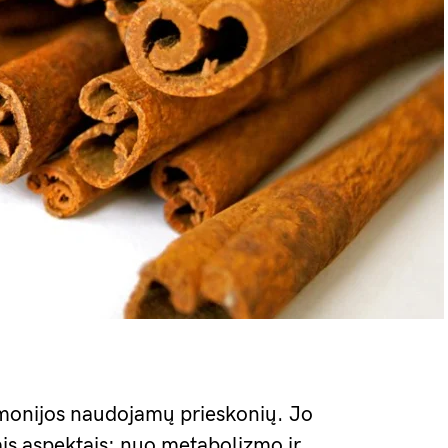
monijos naudojamų prieskonių. Jo
iais aspektais: nuo metabolizmo ir