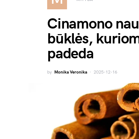
Cinamono naud
būklės, kurioms
padeda
by
Monika Veronika
2025-12-16