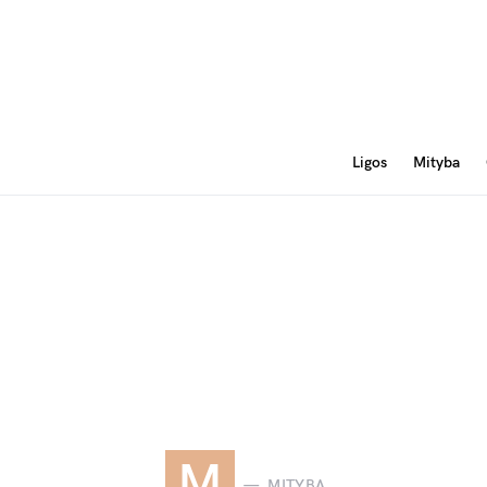
Ligos
Mityba
M
MITYBA