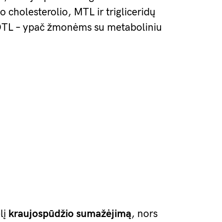
o cholesterolio, MTL ir trigliceridų
r DTL – ypač žmonėms su metaboliniu
lį
kraujospūdžio sumažėjimą
, nors