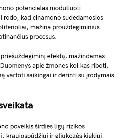
amono potencialas moduliuoti
ai rodo, kad cinamono sudedamosios
olifenoliai, mažina prouždegiminius
atinančius procesus.
o priešuždegiminį efektą, mažindamas
. Duomenys apie žmones kol kas riboti,
artoti saikingai ir derinti su įrodymais
 sveikata
 poveikis širdies ligų rizikos
i, kraujospūdžiui ir gliukozės kiekiui.