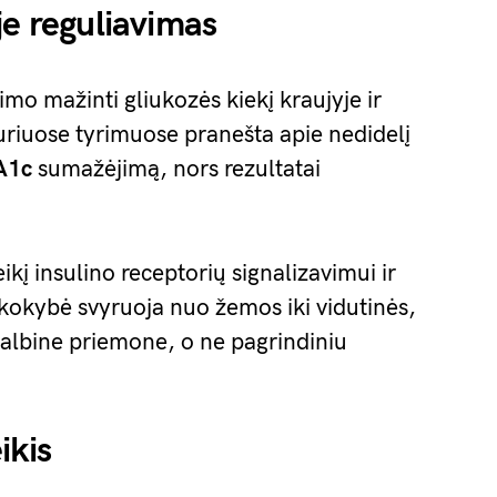
je reguliavimas
mo mažinti gliukozės kiekį kraujyje ir
kuriuose tyrimuose pranešta apie nedidelį
A1c
sumažėjimą, nors rezultatai
kį insulino receptorių signalizavimui ir
 kokybė svyruoja nuo žemos iki vidutinės,
galbine priemone, o ne pagrindiniu
ikis