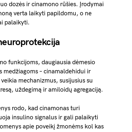
 nuo dozės ir cinamono rūšies. Įrodymai
moną verta laikyti papildomu, o ne
i palaikyti.
neuroprotekcija
imo funkcijoms, daugiausia dėmesio
ms medžiagoms – cinamaldehidui ir
veikia mechanizmus, susijusius su
resą, uždegimą ir amiloidų agregaciją.
enys rodo, kad cinamonas turi
ja insulino signalus ir gali palaikyti
Duomenys apie poveikį žmonėms kol kas