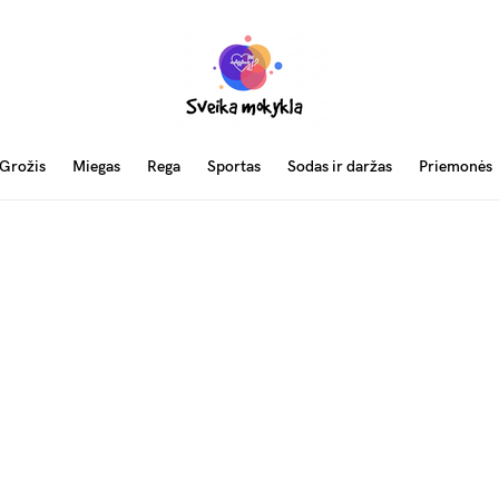
Grožis
Miegas
Rega
Sportas
Sodas ir daržas
Priemonės