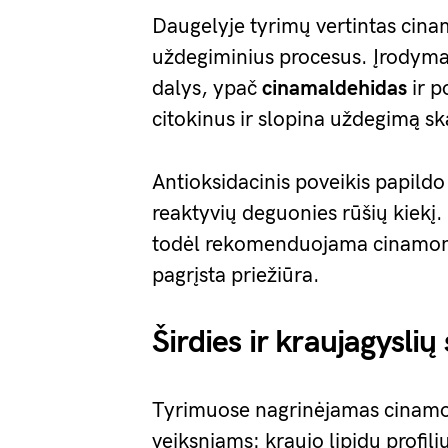
Daugelyje tyrimų vertintas cin
uždegiminius procesus. Įrodym
dalys, ypač
cinamaldehidas
ir p
citokinus ir slopina uždegimą sk
Antioksidacinis poveikis papild
reaktyvių deguonies rūšių kiekį
todėl rekomenduojama cinamoną v
pagrįsta priežiūra.
Širdies ir kraujagyslių
Tyrimuose nagrinėjamas cinamono
veiksniams: kraujo lipidų profiliu