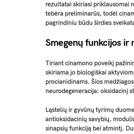
rezultatai skiriasi priklausomai
tebėra preliminarūs, todėl cina
pagrindiniu būdu širdies sveikata
Smegenų funkcijos ir 
Tiriant cinamono poveikį pažin
skiriama jo biologiškai aktyvio
procianidinams. Šios medžiagos 
neurodegeneracija: oksidacinį st
Ląstelių ir gyvūnų tyrimų duom
antioksidacinių savybių, moduliuo
sinapsių funkciją bei atmintį. 