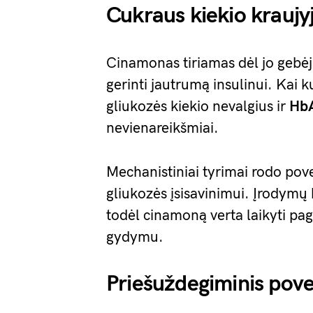
Cukraus kiekio kraujy
Cinamonas tiriamas dėl jo gebėji
gerinti jautrumą insulinui. Kai 
gliukozės kiekio nevalgius ir
Hb
nevienareikšmiai.
Mechanistiniai tyrimai rodo povei
gliukozės įsisavinimui. Įrodymų
todėl cinamoną verta laikyti pa
gydymu.
Priešuždegiminis pove