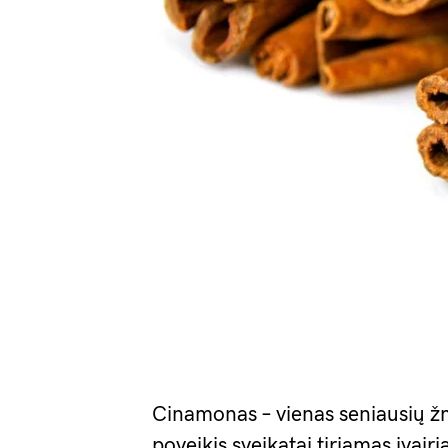
Cinamonas – vienas seniausių ž
poveikis sveikatai tiriamas įvair