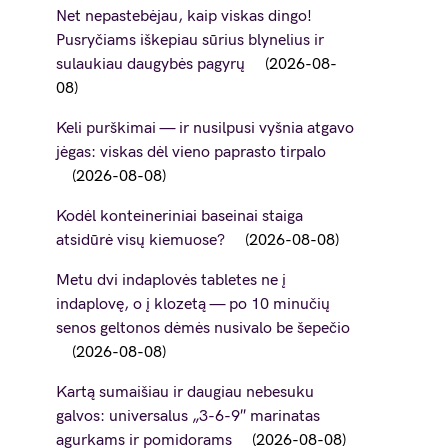
Net nepastebėjau, kaip viskas dingo!
Pusryčiams iškepiau sūrius blynelius ir
sulaukiau daugybės pagyrų
2026-08-
08
Keli purškimai — ir nusilpusi vyšnia atgavo
jėgas: viskas dėl vieno paprasto tirpalo
2026-08-08
Kodėl konteineriniai baseinai staiga
atsidūrė visų kiemuose?
2026-08-08
Metu dvi indaplovės tabletes ne į
indaplovę, o į klozetą — po 10 minučių
senos geltonos dėmės nusivalo be šepečio
2026-08-08
Kartą sumaišiau ir daugiau nebesuku
galvos: universalus „3-6-9″ marinatas
agurkams ir pomidorams
2026-08-08