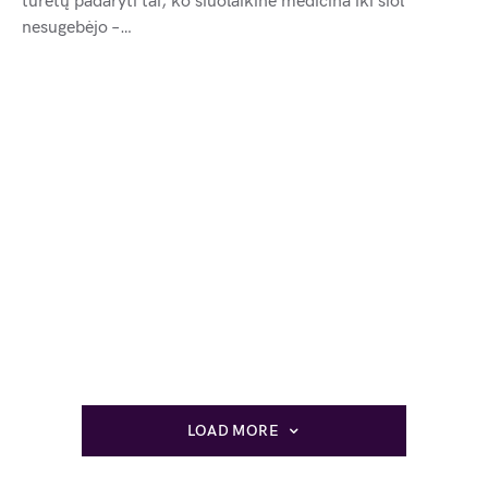
turėtų padaryti tai, ko šiuolaikinė medicina iki šiol
nesugebėjo –…
LOAD MORE