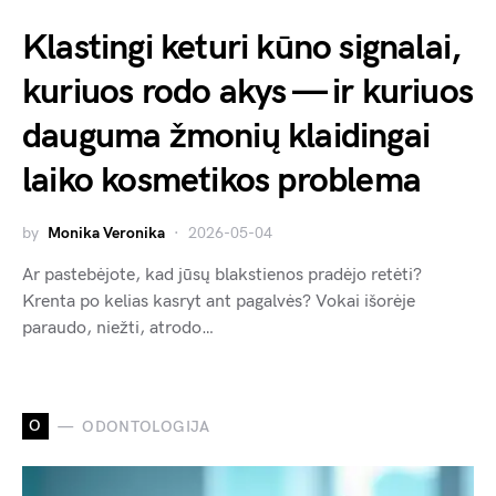
Klastingi keturi kūno signalai,
kuriuos rodo akys — ir kuriuos
dauguma žmonių klaidingai
laiko kosmetikos problema
by
Monika Veronika
2026-05-04
Ar pastebėjote, kad jūsų blakstienos pradėjo retėti?
Krenta po kelias kasryt ant pagalvės? Vokai išorėje
paraudo, niežti, atrodo…
O
ODONTOLOGIJA