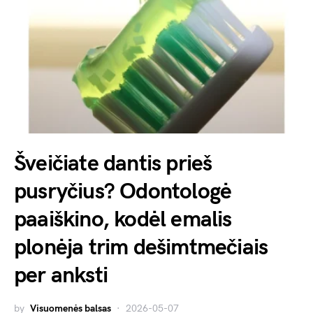
Šveičiate dantis prieš
pusryčius? Odontologė
paaiškino, kodėl emalis
plonėja trim dešimtmečiais
per anksti
by
Visuomenės balsas
2026-05-07