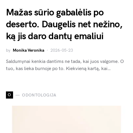
Mažas sūrio gabalėlis po
deserto. Daugelis net nežino,
ką jis daro dantų emaliui
by
Monika Veronika
2026-05-23
Saldumynai kenkia dantims ne tada, kai juos valgome. O
tuo, kas lieka burnoje po to. Kiekvieną kartą, kai…
O
ODONTOLOGIJA