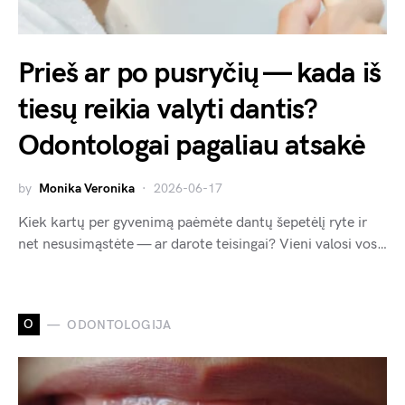
Prieš ar po pusryčių — kada iš
tiesų reikia valyti dantis?
Odontologai pagaliau atsakė
by
Monika Veronika
2026-06-17
Kiek kartų per gyvenimą paėmėte dantų šepetėlį ryte ir
net nesusimąstėte — ar darote teisingai? Vieni valosi vos…
O
ODONTOLOGIJA