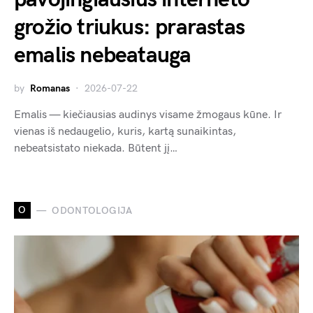
grožio triukus: prarastas
emalis nebeatauga
by
Romanas
2026-07-22
Emalis — kiečiausias audinys visame žmogaus kūne. Ir
vienas iš nedaugelio, kuris, kartą sunaikintas,
nebeatsistato niekada. Būtent jį…
O
ODONTOLOGIJA