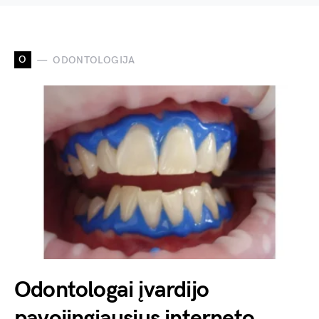
O
ODONTOLOGIJA
Odontologai įvardijo
pavojingiausius interneto