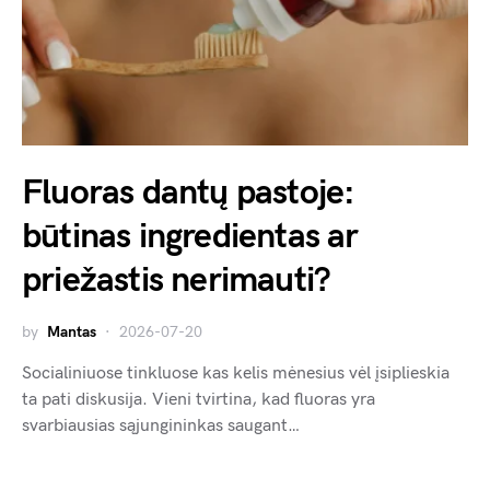
Fluoras dantų pastoje:
būtinas ingredientas ar
priežastis nerimauti?
by
Mantas
2026-07-20
Socialiniuose tinkluose kas kelis mėnesius vėl įsiplieskia
ta pati diskusija. Vieni tvirtina, kad fluoras yra
svarbiausias sąjungininkas saugant…