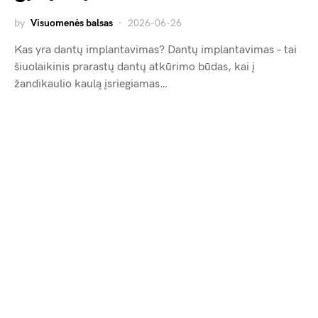
by
Visuomenės balsas
2026-06-26
Kas yra dantų implantavimas? Dantų implantavimas – tai
šiuolaikinis prarastų dantų atkūrimo būdas, kai į
žandikaulio kaulą įsriegiamas…