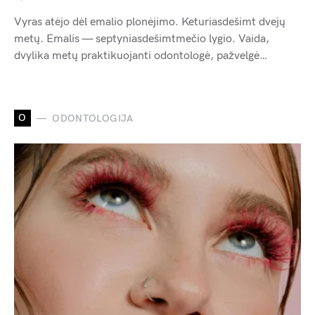
Vyras atėjo dėl emalio plonėjimo. Keturiasdešimt dvejų
metų. Emalis — septyniasdešimtmečio lygio. Vaida,
dvylika metų praktikuojanti odontologė, pažvelgė…
O
ODONTOLOGIJA