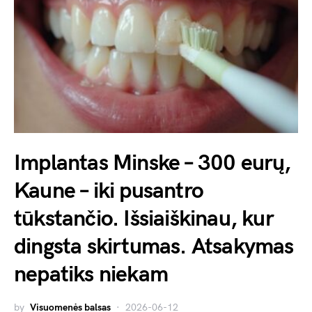
Implantas Minske – 300 eurų,
Kaune – iki pusantro
tūkstančio. Išsiaiškinau, kur
dingsta skirtumas. Atsakymas
nepatiks niekam
by
Visuomenės balsas
2026-06-12