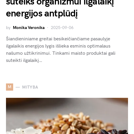
suteiks organizmui ilgalaikį
energijos antplūdį
by
Monika Veronika
2025-09-06
Šiandieniniame greitai besikeičiančiame pasaulyje
ilgalaikis energijos lygis išlieka esminis optimalaus
našumo užtikrinimui. Tinkami maisto produktai gali
suteikti ilgalaikį…
M
MITYBA