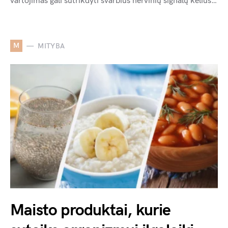
vartojimas gali sutrikdyti svarbius nervinių signalų kelius…
M
MITYBA
Maisto produktai, kurie