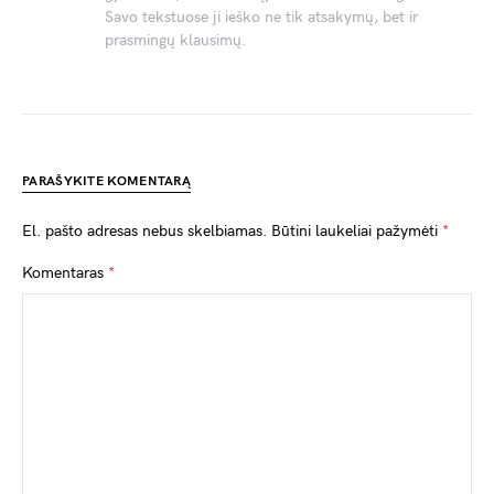
Savo tekstuose ji ieško ne tik atsakymų, bet ir
prasmingų klausimų.
PARAŠYKITE KOMENTARĄ
El. pašto adresas nebus skelbiamas.
Būtini laukeliai pažymėti
*
Komentaras
*