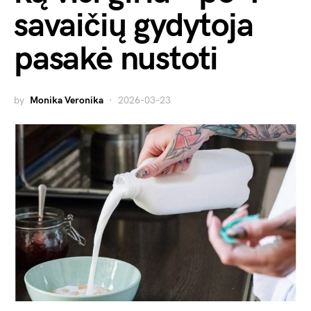
savaičių gydytoja
pasakė nustoti
by
Monika Veronika
2026-03-23