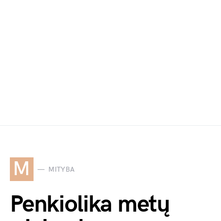
M
MITYBA
Penkiolika metų