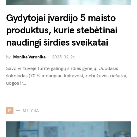
Gydytojai įvardijo 5 maisto
produktus, kurie stebėtinai
naudingi širdies sveikatai
by
Monika Veronika
2025-02-26
Savo virtuvėje turite galingų širdies gynėjų. Juodasis
šokoladas (70 % ir daugiau kakavos), riebi žuvis, riešutai,
uogos ir…
M
MITYBA