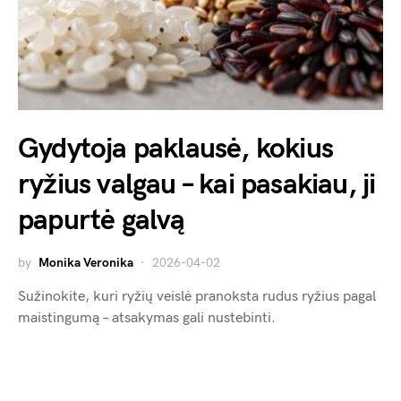
Gydytoja paklausė, kokius
ryžius valgau – kai pasakiau, ji
papurtė galvą
by
Monika Veronika
2026-04-02
Sužinokite, kuri ryžių veislė pranoksta rudus ryžius pagal
maistingumą – atsakymas gali nustebinti.