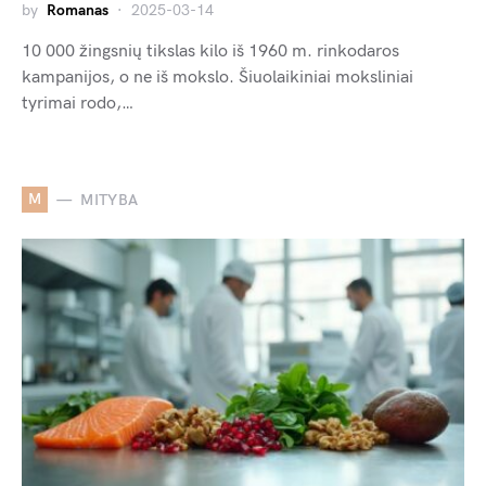
by
Romanas
2025-03-14
10 000 žingsnių tikslas kilo iš 1960 m. rinkodaros
kampanijos, o ne iš mokslo. Šiuolaikiniai moksliniai
tyrimai rodo,…
M
MITYBA