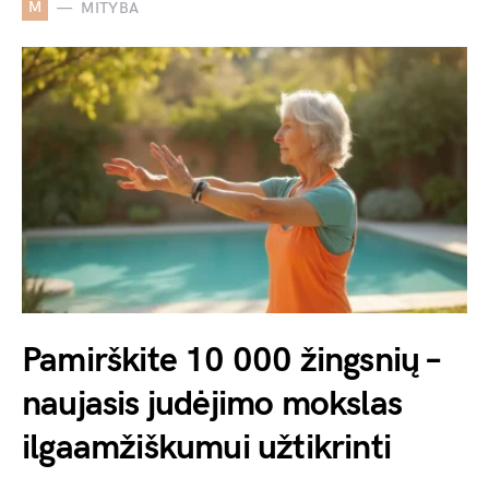
M
MITYBA
Pamirškite 10 000 žingsnių –
naujasis judėjimo mokslas
ilgaamžiškumui užtikrinti