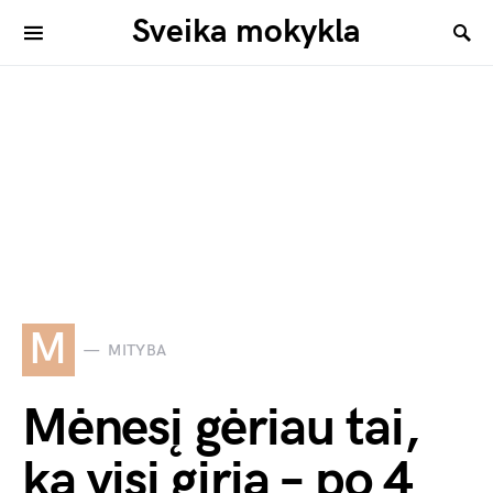
Sveika mokykla
M
MITYBA
Mėnesį gėriau tai,
ką visi giria – po 4