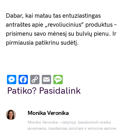
Dabar, kai matau tas entuziastingas
antraštes apie „revoliucinius” produktus –
prisimenu savo mėnesį su bulvių pienu. Ir
pirmiausia patikrinu sudėtį.
Messenger
Facebook
Copy
Email
Message
Link
Patiko? Pasidalink
Monika Veronika
Monika Veronika – rašytoja, besidominti sveika
gyvensena, kasdieniais įpročiais ir emocine gerove.