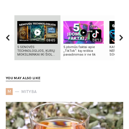
08:05
04:13
5 SENOVĖS
5 įdomūs faktai apie
KAS TAS „SI
TECHNOLOGIJOS, KURIŲ
„TikTok“: ką reiškia
NEPAAIŠKI
MOKSLININKAI IKI ŠIOL...
pavadinimas ir ne tik
SOCIALINIS
YOU MAY ALSO LIKE
M
MITYBA