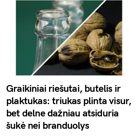
Graikiniai riešutai, butelis ir
plaktukas: triukas plinta visur,
bet delne dažniau atsiduria
šukė nei branduolys