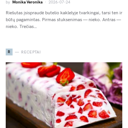
by
Monika Veronika
2026-07-24
Riešutas įsispraudė butelio kaklelyje tvarkingai, tarsi ten ir
būtų pagamintas. Pirmas stuksenimas — nieko. Antras —
nieko. Trečias…
R
RECEPTAI