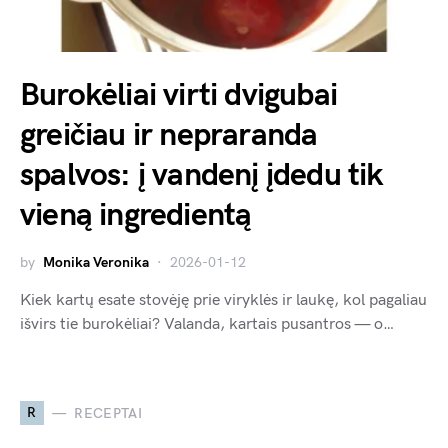
Burokėliai virti dvigubai
greičiau ir nepraranda
spalvos: į vandenį įdedu tik
vieną ingredientą
by
Monika Veronika
2026-01-12
Kiek kartų esate stovėję prie viryklės ir laukę, kol pagaliau
išvirs tie burokėliai? Valanda, kartais pusantros — o…
R
RECEPTAI