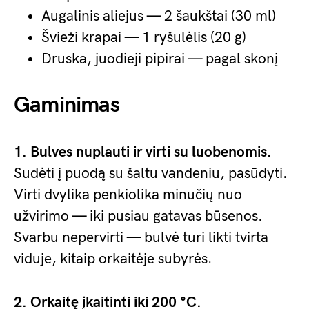
Augalinis aliejus — 2 šaukštai (30 ml)
Švieži krapai — 1 ryšulėlis (20 g)
Druska, juodieji pipirai — pagal skonį
Gaminimas
1. Bulves nuplauti ir virti su luobenomis.
Sudėti į puodą su šaltu vandeniu, pasūdyti.
Virti dvylika penkiolika minučių nuo
užvirimo — iki pusiau gatavas būsenos.
Svarbu nepervirti — bulvė turi likti tvirta
viduje, kitaip orkaitėje subyrės.
2. Orkaitę įkaitinti iki 200 °C.