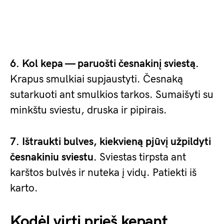
6. Kol kepa — paruošti česnakinį sviestą.
Krapus smulkiai supjaustyti. Česnaką
sutarkuoti ant smulkios tarkos. Sumaišyti su
minkštu sviestu, druska ir pipirais.
7. Ištraukti bulves, kiekvieną pjūvį užpildyti
česnakiniu sviestu.
Sviestas tirpsta ant
karštos bulvės ir nuteka į vidų. Patiekti iš
karto.
Kodėl virti prieš kepant