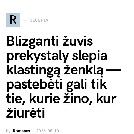
R
RECEPTAI
Blizganti žuvis
prekystaly slepia
klastingą ženklą —
pastebėti gali tik
tie, kurie žino, kur
žiūrėti
by
Romanas
2026-05-10