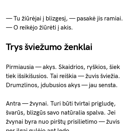
— Tu žiūrėjai į blizgesį, — pasakė jis ramiai.
— O reikėjo žiūrėti į akis.
Trys šviežumo ženklai
Pirmiausia — akys. Skaidrios, ryškios, šiek
tiek išsikišusios. Tai reiškia — žuvis šviežia.
Drumzlinos, įdubusios akys — jau sensta.
Antra — žvynai. Turi būti tvirtai prigludę,
švarūs, blizgūs savo natūralia spalva. Jei
žvynai byra nuo pirštų prisilietimo — žuvis
per ilgai gulėjo ant ledo.