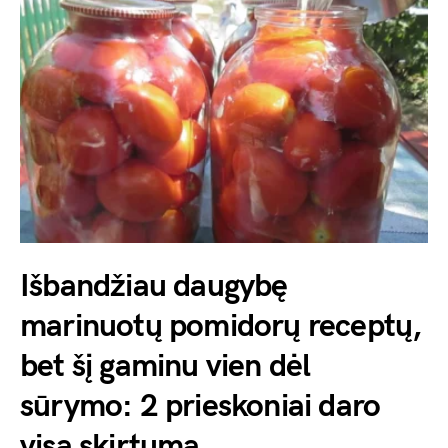
Išbandžiau daugybę
marinuotų pomidorų receptų,
bet šį gaminu vien dėl
sūrymo: 2 prieskoniai daro
visą skirtumą