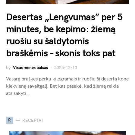
Desertas „Lengvumas” per 5
minutes, be kepimo: žiemą
ruošiu su šaldytomis
braškėmis – skonis toks pat
by
Visuomenės balsas
2025-12-13
Vasarą braškes perku kilogramais ir ruošiu šį desertą kone
kiekvieną savaitgalį. Bet kas pasakė, kad žiemą reikia
atsisakyti…
R
RECEPTAI