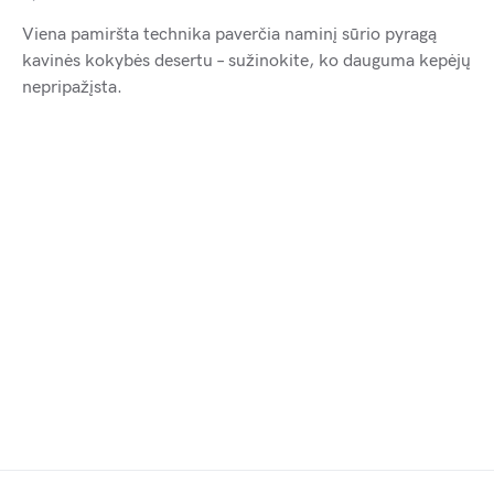
Viena pamiršta technika paverčia naminį sūrio pyragą
kavinės kokybės desertu – sužinokite, ko dauguma kepėjų
nepripažįsta.