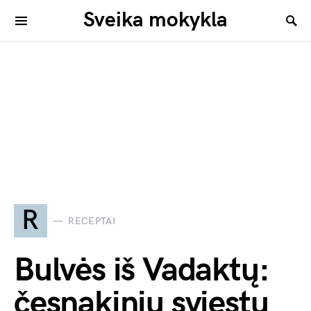
Sveika mokykla
R
RECEPTAI
Bulvės iš Vadaktų:
česnakiniu sviestu