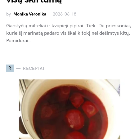
by
Monika Veronika
2026-06-18
Garstyčių milteliai ir kvapieji pipirai. Tiek. Du prieskoniai,
kurie šį marinatą padaro visiškai kitokį nei dešimtys kitų.
Pomidorai…
R
RECEPTAI