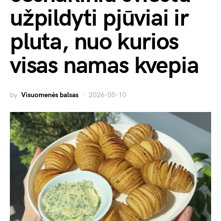
užpildyti pjūviai ir
pluta, nuo kurios
visas namas kvepia
by
Visuomenės balsas
2026-05-10