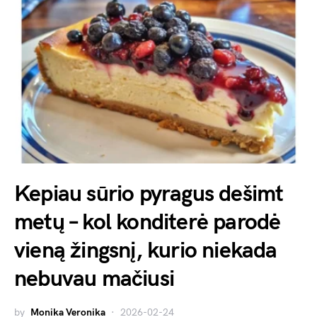
Kepiau sūrio pyragus dešimt
metų – kol konditerė parodė
vieną žingsnį, kurio niekada
nebuvau mačiusi
by
Monika Veronika
2026-02-24