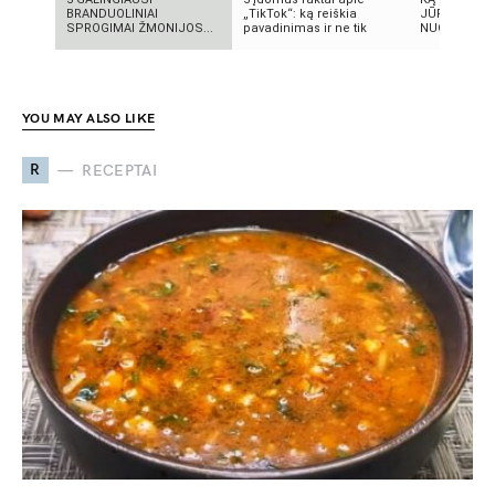
BRANDUOLINIAI
„TikTok“: ką reiškia
JŪRA? 5
SPROGIMAI ŽMONIJOS...
pavadinimas ir ne tik
NUGRIMZDUS
YOU MAY ALSO LIKE
R
RECEPTAI