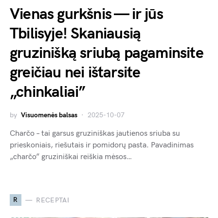
Vienas gurkšnis — ir jūs
Tbilisyje! Skaniausią
gruzinišką sriubą pagaminsite
greičiau nei ištarsite
„chinkaliai”
by
Visuomenės balsas
2025-10-07
Charčo – tai garsus gruziniškas jautienos sriuba su
prieskoniais, riešutais ir pomidorų pasta. Pavadinimas
„charčo” gruziniškai reiškia mėsos…
R
RECEPTAI