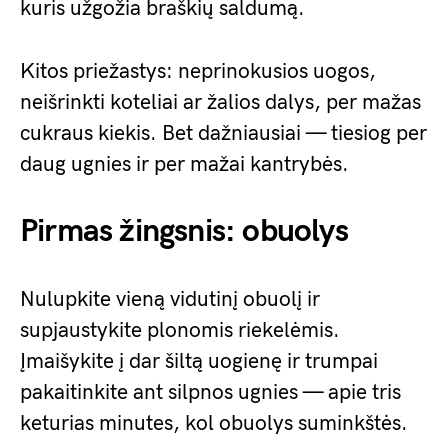
kuris užgožia braškių saldumą.
Kitos priežastys: neprinokusios uogos,
neišrinkti koteliai ar žalios dalys, per mažas
cukraus kiekis. Bet dažniausiai — tiesiog per
daug ugnies ir per mažai kantrybės.
Pirmas žingsnis: obuolys
Nulupkite vieną vidutinį obuolį ir
supjaustykite plonomis riekelėmis.
Įmaišykite į dar šiltą uogienę ir trumpai
pakaitinkite ant silpnos ugnies — apie tris
keturias minutes, kol obuolys suminkštės.