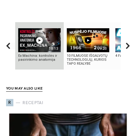
18:13
09:20
Ex Machina: kontrolės ir
10 FILMUOSE IŠGALVOTŲ
4 Faktai apie
pasirinkimo anatomija
TECHNOLOGIJŲ, KURIOS
TAPO REALYBE
YOU MAY ALSO LIKE
R
RECEPTAI