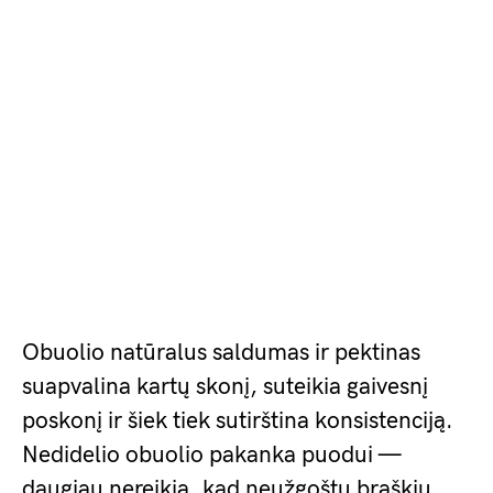
Obuolio natūralus saldumas ir pektinas
suapvalina kartų skonį, suteikia gaivesnį
poskonį ir šiek tiek sutirština konsistenciją.
Nedidelio obuolio pakanka puodui —
daugiau nereikia, kad neužgoštų braškių.