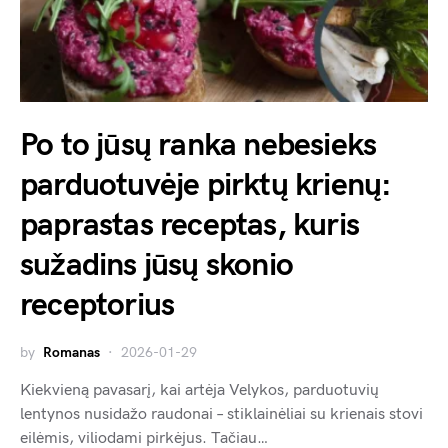
Po to jūsų ranka nebesieks
parduotuvėje pirktų krienų:
paprastas receptas, kuris
sužadins jūsų skonio
receptorius
by
Romanas
2026-01-29
Kiekvieną pavasarį, kai artėja Velykos, parduotuvių
lentynos nusidažo raudonai – stiklainėliai su krienais stovi
eilėmis, viliodami pirkėjus. Tačiau…