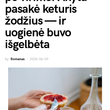
pasakė keturis
žodžius — ir
uogienė buvo
išgelbėta
by
Romanas
2026-06-09