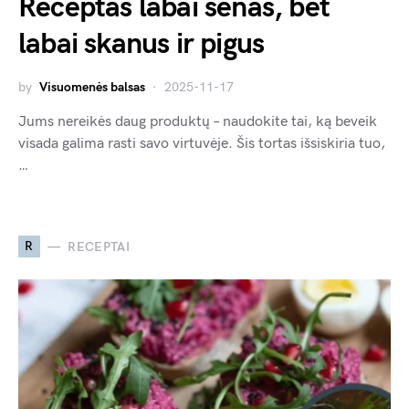
Receptas labai senas, bet
labai skanus ir pigus
by
Visuomenės balsas
2025-11-17
Jums nereikės daug produktų – naudokite tai, ką beveik
visada galima rasti savo virtuvėje. Šis tortas išsiskiria tuo,
…
R
RECEPTAI