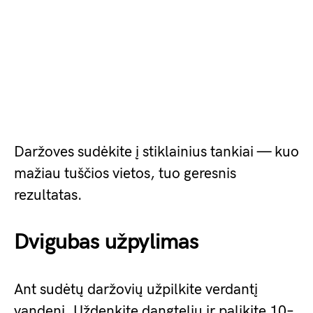
Daržoves sudėkite į stiklainius tankiai — kuo
mažiau tuščios vietos, tuo geresnis
rezultatas.
Dvigubas užpylimas
Ant sudėtų daržovių užpilkite verdantį
vandenį. Uždenkite dangteliu ir palikite 10–