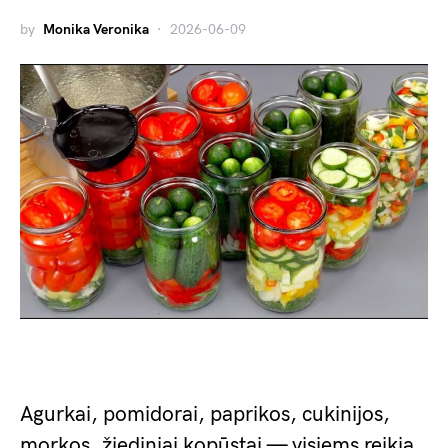
by
Monika Veronika
2026-06-09
Agurkai, pomidorai, paprikos, cukinijos,
morkos, žiediniai kopūstai — visiems reikia