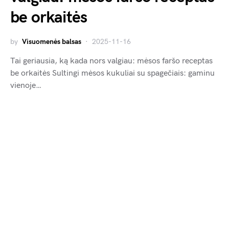
be orkaitės
by
Visuomenės balsas
2025-11-16
Tai geriausia, ką kada nors valgiau: mėsos faršo receptas
be orkaitės Sultingi mėsos kukuliai su spagečiais: gaminu
vienoje…