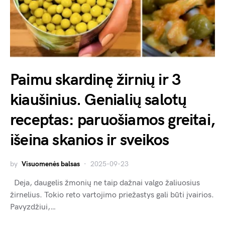
Paimu skardinę žirnių ir 3
kiaušinius. Genialių salotų
receptas: paruošiamos greitai,
išeina skanios ir sveikos
by
Visuomenės balsas
2025-09-23
Deja, daugelis žmonių ne taip dažnai valgo žaliuosius
žirnelius. Tokio reto vartojimo priežastys gali būti įvairios.
Pavyzdžiui,…