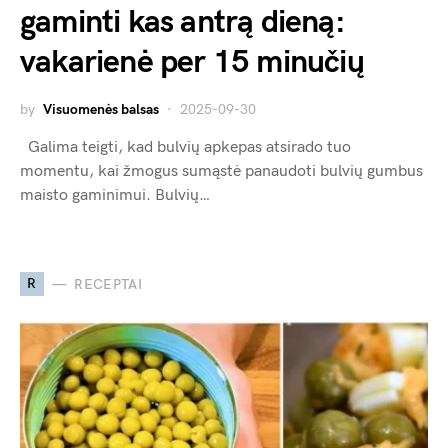
gaminti kas antrą dieną:
vakarienė per 15 minučių
by
Visuomenės balsas
2025-09-30
Galima teigti, kad bulvių apkepas atsirado tuo
momentu, kai žmogus sumąstė panaudoti bulvių gumbus
maisto gaminimui. Bulvių…
R
RECEPTAI