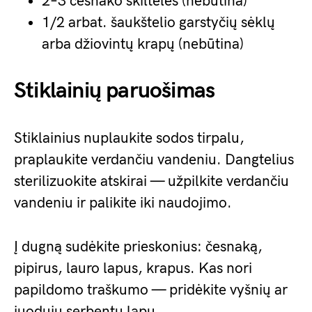
2–3 česnako skiltelės (nebūtina)
1/2 arbat. šaukštelio garstyčių sėklų
arba džiovintų krapų (nebūtina)
Stiklainių paruošimas
Stiklainius nuplaukite sodos tirpalu,
praplaukite verdančiu vandeniu. Dangtelius
sterilizuokite atskirai — užpilkite verdančiu
vandeniu ir palikite iki naudojimo.
Į dugną sudėkite prieskonius: česnaką,
pipirus, lauro lapus, krapus. Kas nori
papildomo traškumo — pridėkite vyšnių ar
juodųjų serbentų lapų.