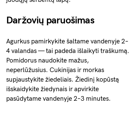
Daržovių paruošimas
Agurkus pamirkykite šaltame vandenyje 2–
4 valandas — tai padeda išlaikyti traškumą.
Pomidorus naudokite mažus,
neperlūžusius. Cukinijas ir morkas
supjaustykite žiedeliais. Žiedinį kopūstą
išskaidykite žiedynais ir apvirkite
pasūdytame vandenyje 2–3 minutes.