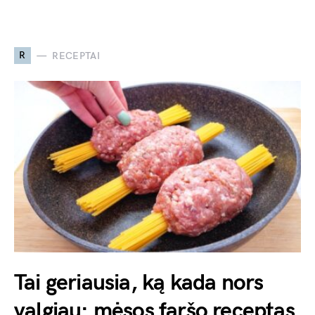
R
RECEPTAI
Tai geriausia, ką kada nors
valgiau: mėsos faršo receptas