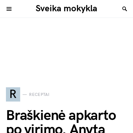
Sveika mokykla
R
RECEPTAI
Braškienė apkarto
po virimo. Anyta