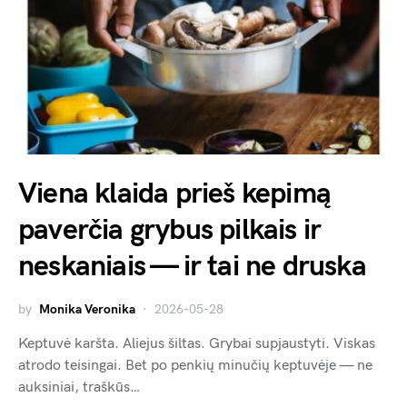
Viena klaida prieš kepimą
paverčia grybus pilkais ir
neskaniais — ir tai ne druska
by
Monika Veronika
2026-05-28
Keptuvė karšta. Aliejus šiltas. Grybai supjaustyti. Viskas
atrodo teisingai. Bet po penkių minučių keptuvėje — ne
auksiniai, traškūs…