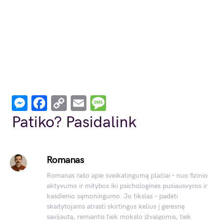
Messenger
Facebook
Copy
Email
Message
Link
Patiko? Pasidalink
Romanas
Romanas rašo apie sveikatingumą plačiai – nuo fizinio
aktyvumo ir mitybos iki psichologinės pusiausvyros ir
kasdienio sąmoningumo. Jo tikslas – padėti
skaitytojams atrasti skirtingus kelius į geresnę
savijautą, remiantis tiek mokslo įžvalgomis, tiek