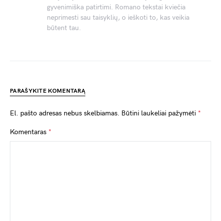
gyvenimiška patirtimi. Romano tekstai kviečia
neprimesti sau taisyklių, o ieškoti to, kas veikia
būtent tau.
PARAŠYKITE KOMENTARĄ
El. pašto adresas nebus skelbiamas.
Būtini laukeliai pažymėti
*
Komentaras
*