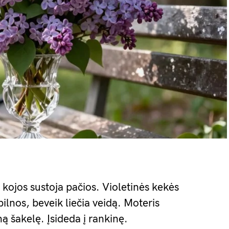
kojos sustoja pačios. Violetinės kekės
lnos, beveik liečia veidą. Moteris
ną šakelę. Įsideda į rankinę.