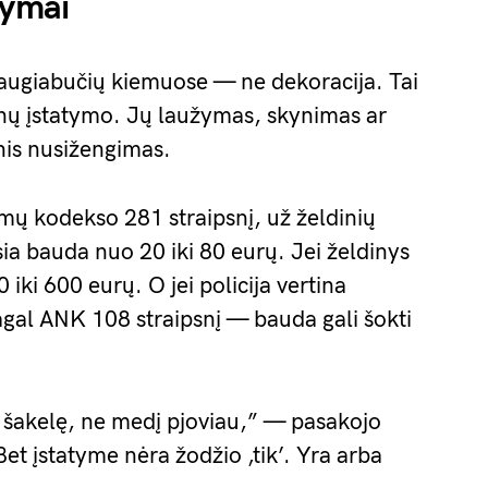
tymai
daugiabučių kiemuose — ne dekoracija. Tai
dynų įstatymo. Jų laužymas, skynimas ar
nis nusižengimas.
mų kodekso 281 straipsnį, už želdinių
ia bauda nuo 20 iki 80 eurų. Jei želdinys
iki 600 eurų. O jei policija vertina
gal ANK 108 straipsnį — bauda gali šokti
 šakelę, ne medį pjoviau,” — pasakojo
et įstatyme nėra žodžio ‚tik’. Yra arba