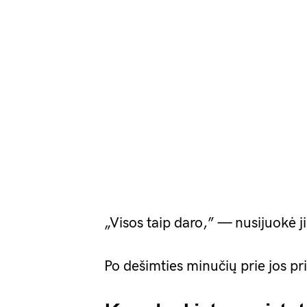
„Visos taip daro,” — nusijuokė ji
Po dešimties minučių prie jos pr