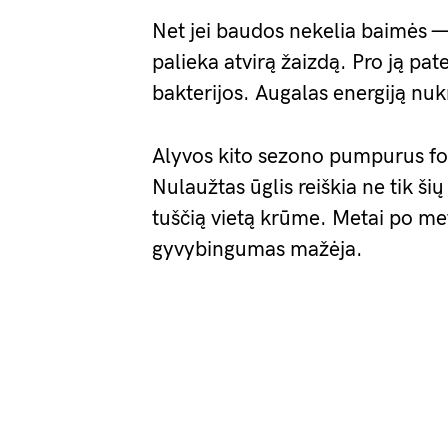
Net jei baudos nekelia baimės —
palieka atvirą žaizdą. Pro ją pa
bakterijos. Augalas energiją nuk
Alyvos kito sezono pumpurus fo
Nulaužtas ūglis reiškia ne tik ši
tuščią vietą krūme. Metai po met
gyvybingumas mažėja.