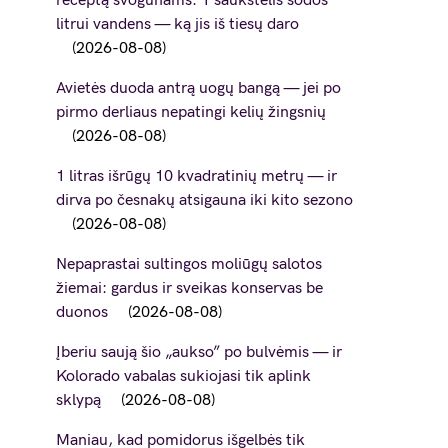
receptą svogūnams: 1 šaukštelis sodos
litrui vandens — ką jis iš tiesų daro
2026-08-08
Avietės duoda antrą uogų bangą — jei po
pirmo derliaus nepatingi kelių žingsnių
2026-08-08
1 litras išrūgų 10 kvadratinių metrų — ir
dirva po česnakų atsigauna iki kito sezono
2026-08-08
Nepaprastai sultingos moliūgų salotos
žiemai: gardus ir sveikas konservas be
duonos
2026-08-08
Įberiu saują šio „aukso” po bulvėmis — ir
Kolorado vabalas sukiojasi tik aplink
sklypą
2026-08-08
Maniau, kad pomidorus išgelbės tik