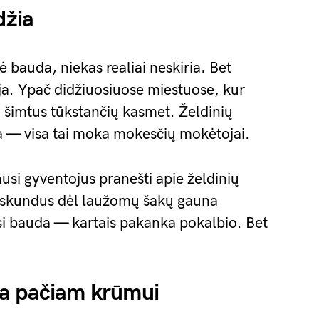
džia
nė bauda, niekas realiai neskiria. Bet
ja. Ypač didžiuosiuose miestuose, kur
a šimtus tūkstančių kasmet. Želdinių
a — visa tai moka mokesčių mokėtojai.
nusi gyventojus pranešti apie želdinių
ė skundus dėl laužomų šakų gauna
asi bauda — kartais pakanka pokalbio. Bet
ia pačiam krūmui