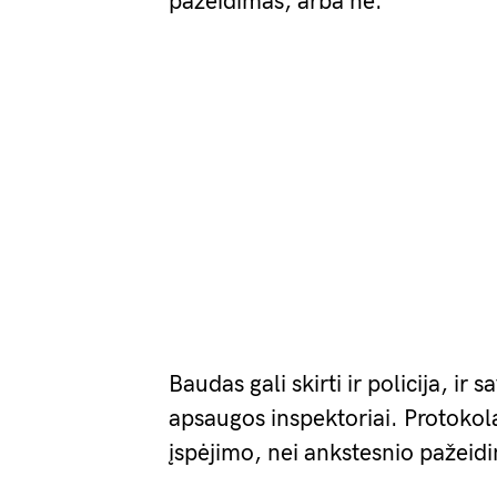
pažeidimas, arba ne.”
Baudas gali skirti ir policija, ir 
apsaugos inspektoriai. Protokol
įspėjimo, nei ankstesnio pažei