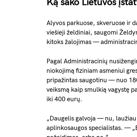
Ką sako Lietuvos įsta
Alyvos parkuose, skveruose ir 
viešieji želdiniai, saugomi Žel
kitoks žalojimas — administraci
Pagal Administracinių nusižengi
niokojimą fiziniam asmeniui gres
pripažintas saugotinu — nuo 180 
veiksmą kaip smulkią vagystę pa
iki 400 eurų.
„Daugelis galvoja — nu, laužiau
aplinkosaugos specialistas. — „B