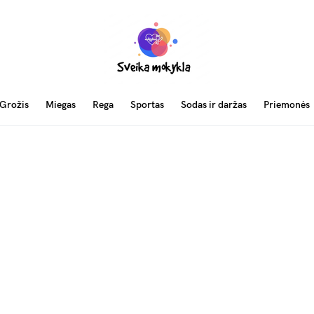
Grožis
Miegas
Rega
Sportas
Sodas ir daržas
Priemonės