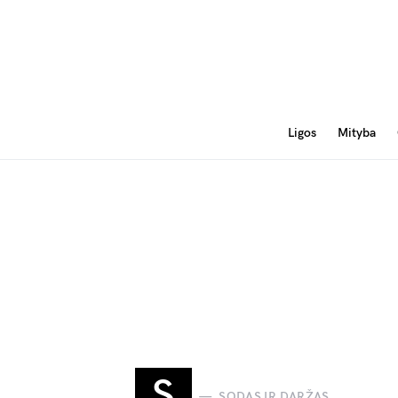
Ligos
Mityba
S
SODAS IR DARŽAS