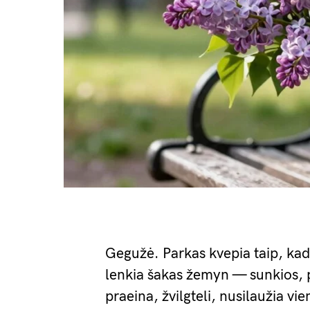
Gegužė. Parkas kvepia taip, kad 
lenkia šakas žemyn — sunkios, pi
praeina, žvilgteli, nusilaužia vie