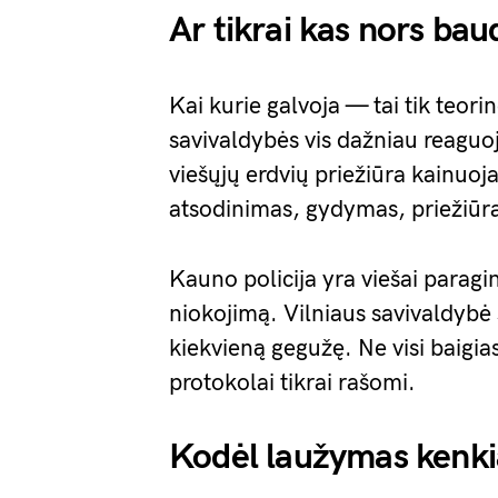
Ar tikrai kas nors bau
Kai kurie galvoja — tai tik teori
savivaldybės vis dažniau reaguo
viešųjų erdvių priežiūra kainuoj
atsodinimas, gydymas, priežiūr
Kauno policija yra viešai paragi
niokojimą. Vilniaus savivaldyb
kiekvieną gegužę. Ne visi baigi
protokolai tikrai rašomi.
Kodėl laužymas kenk