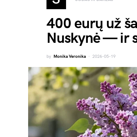
400 eurų už ša
Nuskynė — ir 
by
Monika Veronika
2026-05-19