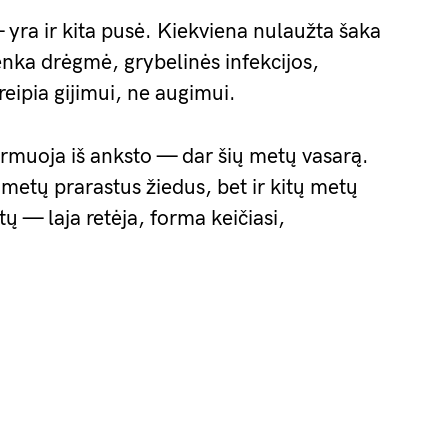
 yra ir kita pusė. Kiekviena nulaužta šaka
tenka drėgmė, grybelinės infekcijos,
reipia gijimui, ne augimui.
rmuoja iš anksto — dar šių metų vasarą.
ų metų prarastus žiedus, bet ir kitų metų
ų — laja retėja, forma keičiasi,