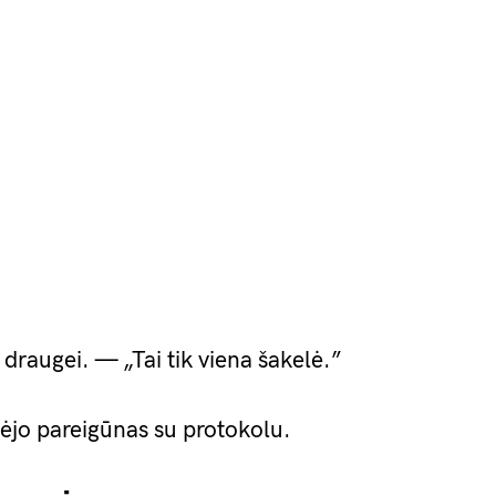
 draugei. — „Tai tik viena šakelė.”
iėjo pareigūnas su protokolu.