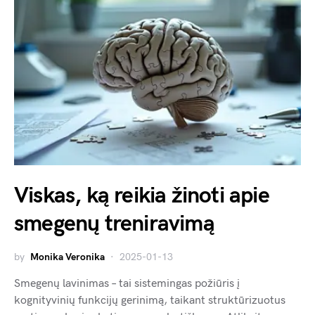
Viskas, ką reikia žinoti apie
smegenų treniravimą
by
Monika Veronika
2025-01-13
Smegenų lavinimas – tai sistemingas požiūris į
kognityvinių funkcijų gerinimą, taikant struktūrizuotus