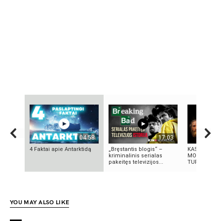
04:58
17:03
4 Faktai apie Antarktidą
„Bręstantis blogis“ –
KAS IŠRADO
kriminalinis serialas
MOKSLININK
pakeitęs televizijos...
TURIME BŪTI
YOU MAY ALSO LIKE