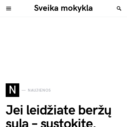
Sveika mokykla
N
NAUJIENOS
Jei leidžiate beržų
sulą – sustokite.