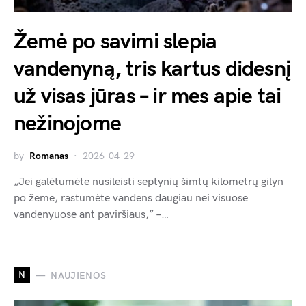
Žemė po savimi slepia
vandenyną, tris kartus didesnį
už visas jūras – ir mes apie tai
nežinojome
by
Romanas
2026-04-29
„Jei galėtumėte nusileisti septynių šimtų kilometrų gilyn
po žeme, rastumėte vandens daugiau nei visuose
vandenyuose ant paviršiaus,” –…
N
NAUJIENOS