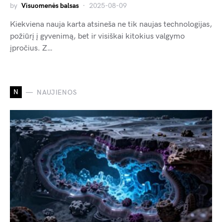
by
Visuomenės balsas
2025-08-09
Kiekviena nauja karta atsineša ne tik naujas technologijas,
požiūrį į gyvenimą, bet ir visiškai kitokius valgymo
įpročius. Z…
N
NAUJIENOS