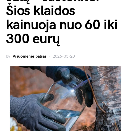
Šios klaidos
kainuoja nuo 60 iki
300 eurų
by
Visuomenės balsas
2026-03-20