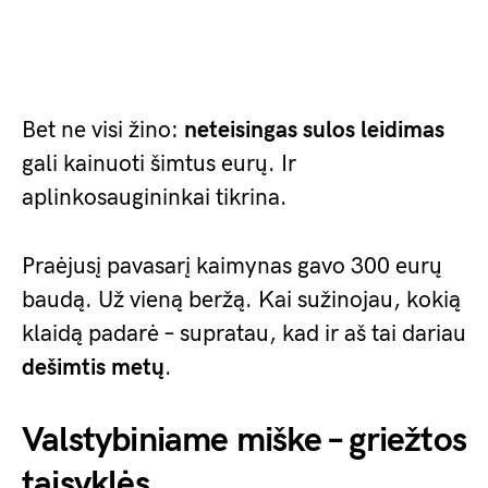
Bet ne visi žino:
neteisingas sulos leidimas
gali kainuoti šimtus eurų. Ir
aplinkosaugininkai tikrina.
Praėjusį pavasarį kaimynas gavo 300 eurų
baudą. Už vieną beržą. Kai sužinojau, kokią
klaidą padarė – supratau, kad ir aš tai dariau
dešimtis metų
.
Valstybiniame miške – griežtos
taisyklės