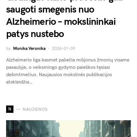
saugoti smegenis nuo
Alzheimerio – mokslininkai
patys nustebo
by
Monika Veronika
2026-01-09
Alzheimerio liga kasmet paliečia milijonus žmonių visame
pasaulyje, o veiksmingo gydymo paieškos tęsiasi
dešimtmečius. Naujausios mokslinės publikacijos
atskleidžia…
N
NAUJIENOS