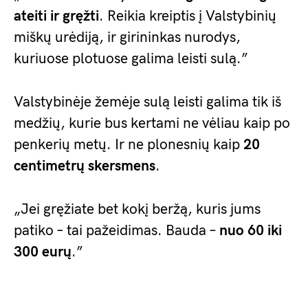
ateiti ir gręžti
. Reikia kreiptis į Valstybinių
miškų urėdiją, ir girininkas nurodys,
kuriuose plotuose galima leisti sulą.”
Valstybinėje žemėje sulą leisti galima tik iš
medžių, kurie bus kertami ne vėliau kaip po
penkerių metų. Ir ne plonesnių kaip
20
centimetrų skersmens
.
„Jei gręžiate bet kokį beržą, kuris jums
patiko – tai pažeidimas. Bauda –
nuo 60 iki
300 eurų
.”