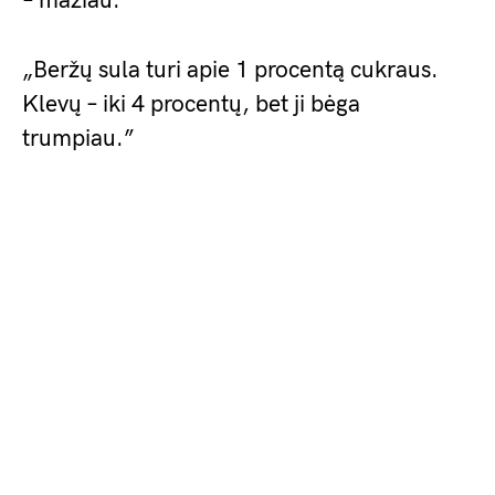
– mažiau.
„Beržų sula turi apie 1 procentą cukraus.
Klevų – iki 4 procentų, bet ji bėga
trumpiau.”