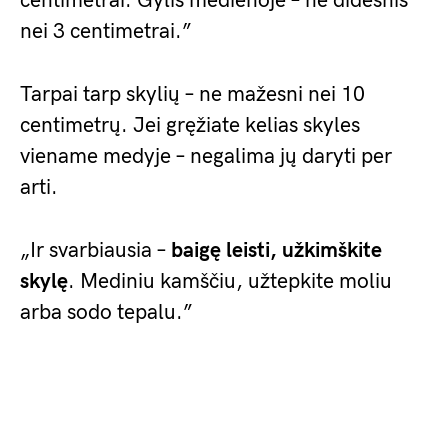
centimetrai. Gylis medienoje – ne didesnis
nei 3 centimetrai.”
Tarpai tarp skylių – ne mažesni nei 10
centimetrų. Jei gręžiate kelias skyles
viename medyje – negalima jų daryti per
arti.
„Ir svarbiausia –
baigę leisti, užkimškite
skylę
. Mediniu kamščiu, užtepkite moliu
arba sodo tepalu.”