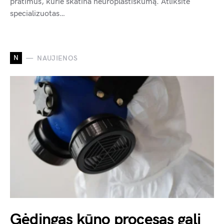
pratimus, kurie skatina neuroplastiškumą. Atliksite
specializuotas…
N
NAUJIENOS
Gėdingas kūno procesas gali