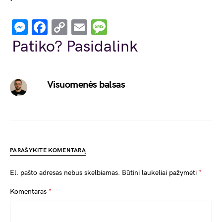
Messenger
Facebook
Copy
Email
Message
Link
Patiko? Pasidalink
Visuomenės balsas
PARAŠYKITE KOMENTARĄ
El. pašto adresas nebus skelbiamas.
Būtini laukeliai pažymėti
*
Komentaras
*