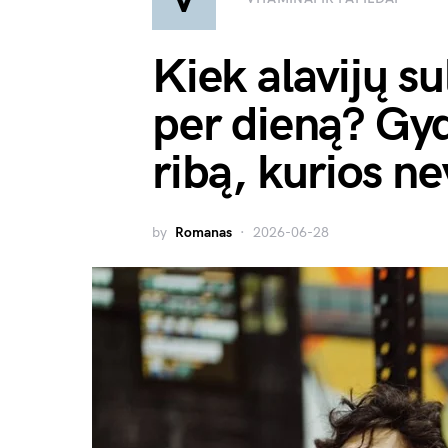
Kiek alavijų su
per dieną? Gyd
ribą, kurios n
by
Romanas
2026-06-28