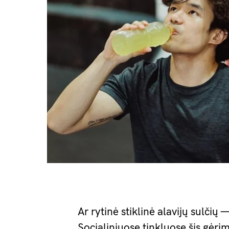
Ar rytinė stiklinė alavijų sulčių 
Socialiniuose tinkluose šis gėr