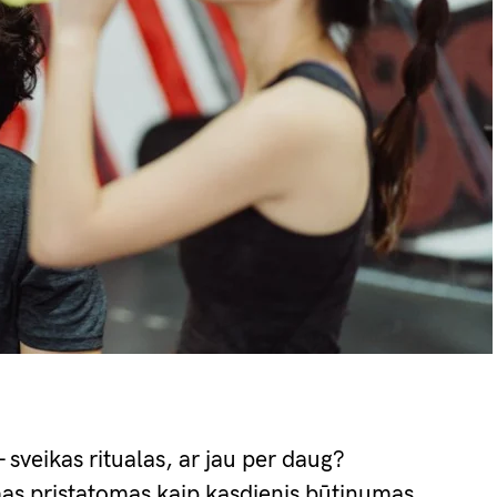
— sveikas ritualas, ar jau per daug?
imas pristatomas kaip kasdienis būtinumas,