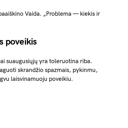
aaiškino Vaida. „Problema — kiekis ir
s poveikis
i suaugusiųjų yra toleruotina riba.
eaguoti skrandžio spazmais, pykinmu,
gvu laisvinamuoju poveikiu.