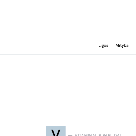
Ligos
Mityba
V
VITAMINAI IR PAPILDAI