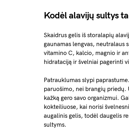
Kodėl alavijų sultys t
Skaidrus gelis iš storalapių ala
gaunamas lengvas, neutralaus sk
vitamino C, kalcio, magnio ir an
hidrataciją ir švelniai pagerinti 
Patrauklumas slypi paprastume. 
paruošimo, nei brangių priedų. Už
kažką gero savo organizmui. Gali
kokteiliuose, kai norisi švelnesn
augalinis gelis, todėl daugelis r
sultyms.