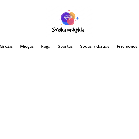
Grožis
Miegas
Rega
Sportas
Sodas ir daržas
Priemonės