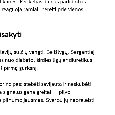
iklinės. Per kelias dienas padidinti iki
s reaguoja ramiai, pereiti prie vienos
isakyti
avijų sulčių vengti. Be išlygų. Sergantieji
us nuo diabeto, širdies ligų ar diuretikus —
eš pirmą gurkšnį.
incipas: stebėti savijautą ir neskubėti
 signalus gana greitai — pilvo
 pilnumo jausmas. Svarbu jų nepraleisti