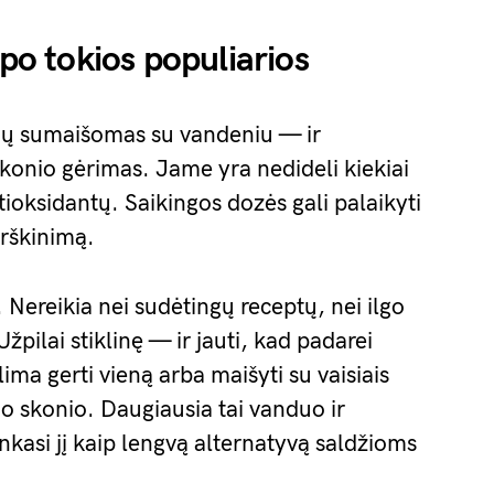
apo tokios populiarios
vijų sumaišomas su vandeniu — ir
onio gėrimas. Jame yra nedideli kiekiai
tioksidantų. Saikingos dozės gali palaikyti
virškinimą.
Nereikia nei sudėtingų receptų, nei ilgo
pilai stiklinę — ir jauti, kad padarei
ma gerti vieną arba maišyti su vaisiais
io skonio. Daugiausia tai vanduo ir
enkasi jį kaip lengvą alternatyvą saldžioms