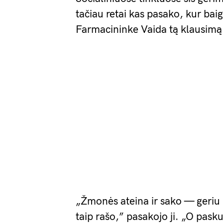
tačiau retai kas pasako, kur baig
Farmacininke Vaida tą klausimą 
„Žmonės ateina ir sako — geriu p
taip rašo,” pasakojo ji. „O pask