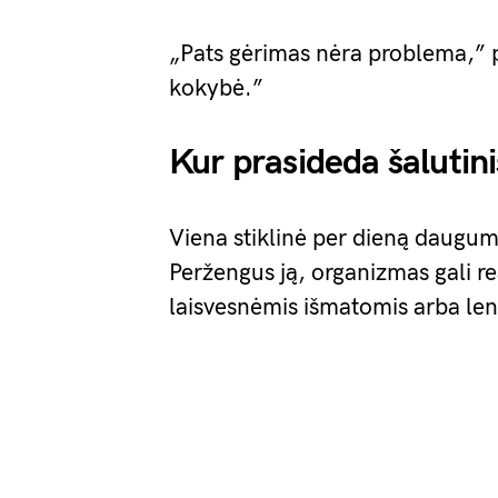
„Pats gėrimas nėra problema,” p
kokybė.”
Kur prasideda šalutini
Viena stiklinė per dieną dauguma
Peržengus ją, organizmas gali r
laisvesnėmis išmatomis arba len