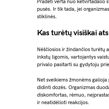
Pradėti verta nuo ketvirtadalio st
pusės. Ir tik tada, jei organizma
stiklinės.
Kas turėtų visiškai ats
Nėščiosios ir žindančios turėtų al
inkstų ligomis, vartojantys vaist
privalo pasitarti su gydytoju pri
Net sveikiems žmonėms galioja pr
didinti dozės. Organizmas duoda
diskomfortas, rėmuo, neįprastas
ir neatidėlioti reakcijos.