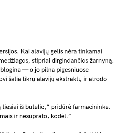
rsijos. Kai alavijų gelis nėra tinkamai
medžiagos, stipriai dirgindančios žarnyną.
pablogina — o jo pilna pigesniuose
i šalia tikrų alavijų ekstraktų ir atrodo
tiesiai iš butelio,” pridūrė farmacininke.
smais ir nesuprato, kodėl.”