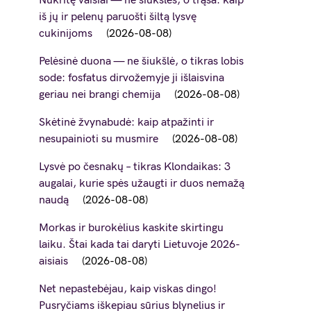
Nukritę vaisiai — ne šiukšlės, o trąša: kaip
iš jų ir pelenų paruošti šiltą lysvę
cukinijoms
2026-08-08
Pelėsinė duona — ne šiukšlė, o tikras lobis
sode: fosfatus dirvožemyje ji išlaisvina
geriau nei brangi chemija
2026-08-08
Skėtinė žvynabudė: kaip atpažinti ir
nesupainioti su musmire
2026-08-08
Lysvė po česnakų – tikras Klondaikas: 3
augalai, kurie spės užaugti ir duos nemažą
naudą
2026-08-08
Morkas ir burokėlius kaskite skirtingu
laiku. Štai kada tai daryti Lietuvoje 2026-
aisiais
2026-08-08
Net nepastebėjau, kaip viskas dingo!
Pusryčiams iškepiau sūrius blynelius ir