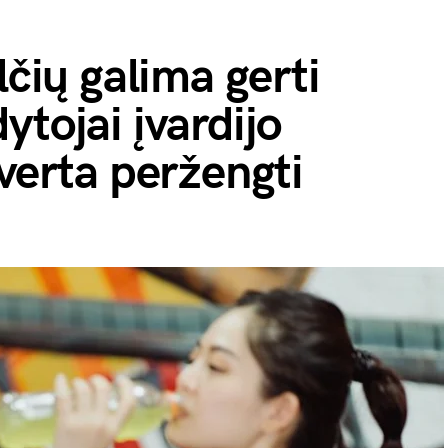
lčių galima gerti
ytojai įvardijo
everta peržengti