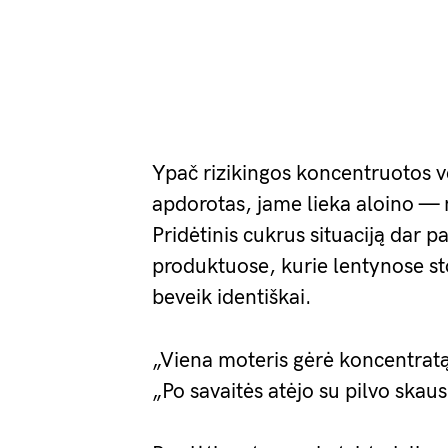
Ypač rizikingos koncentruotos ve
apdorotas, jame lieka aloino — 
Pridėtinis cukrus situaciją dar 
produktuose, kurie lentynose stov
beveik identiškai.
„Viena moteris gėrė koncentratą 
„Po savaitės atėjo su pilvo skau