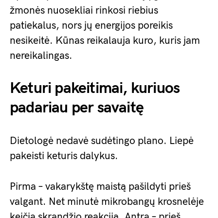
žmonės nuosekliai rinkosi riebius
patiekalus, nors jų energijos poreikis
nesikeitė. Kūnas reikalauja kuro, kuris jam
nereikalingas.
Keturi pakeitimai, kuriuos
padariau per savaitę
Dietologė nedavė sudėtingo plano. Liepė
pakeisti keturis dalykus.
Pirma – vakarykštę maistą pašildyti prieš
valgant. Net minutė mikrobangų krosnelėje
keičia skrandžio reakciją. Antra – prieš