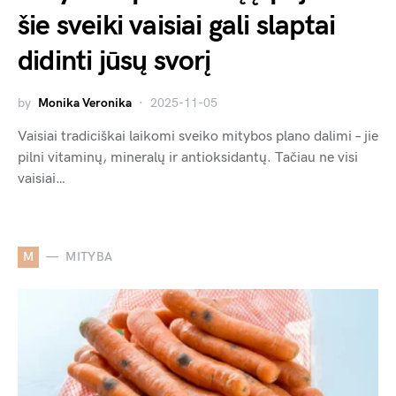
šie sveiki vaisiai gali slaptai
didinti jūsų svorį
by
Monika Veronika
2025-11-05
Vaisiai tradiciškai laikomi sveiko mitybos plano dalimi – jie
pilni vitaminų, mineralų ir antioksidantų. Tačiau ne visi
vaisiai…
M
MITYBA