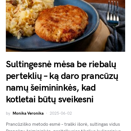
Sultingesnė mėsa be riebalų
perteklių – ką daro prancūzų
namų šeimininkės, kad
kotletai būtų sveikesni
by
Monika Veronika
2025-06-02
Prancūziško metodo esmė – traški išorė, sultingas vidus