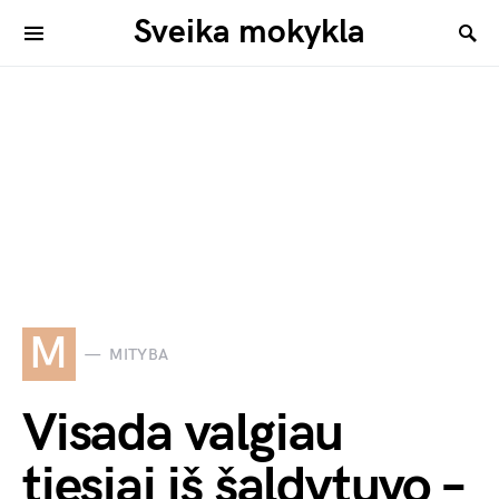
Sveika mokykla
M
MITYBA
Visada valgiau
tiesiai iš šaldytuvo –