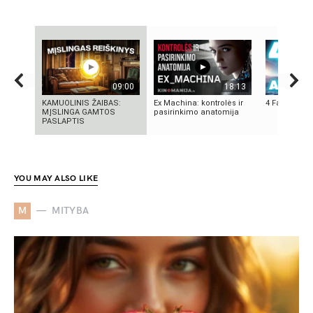
09:00
18:13
KAMUOLINIS ŽAIBAS:
Ex Machina: kontrolės ir
4 Faktai apie
MĮSLINGA GAMTOS
pasirinkimo anatomija
PASLAPTIS
YOU MAY ALSO LIKE
M
MITYBA