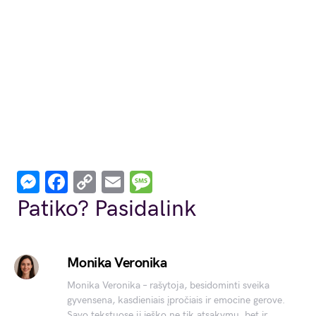
Messenger
Facebook
Copy
Email
Message
Link
Patiko? Pasidalink
Monika Veronika
Monika Veronika – rašytoja, besidominti sveika
gyvensena, kasdieniais įpročiais ir emocine gerove.
Savo tekstuose ji ieško ne tik atsakymų, bet ir