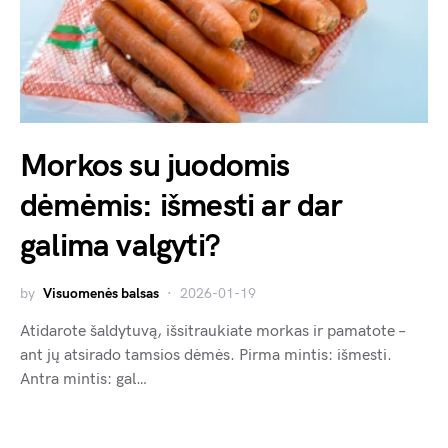
Morkos su juodomis
dėmėmis: išmesti ar dar
galima valgyti?
by
Visuomenės balsas
2026-01-19
Atidarote šaldytuvą, išsitraukiate morkas ir pamatote –
ant jų atsirado tamsios dėmės. Pirma mintis: išmesti.
Antra mintis: gal…