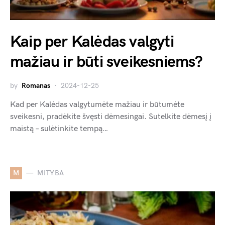
Kaip per Kalėdas valgyti
mažiau ir būti sveikesniems?
by
Romanas
2024-12-25
Kad per Kalėdas valgytumėte mažiau ir būtumėte
sveikesni, pradėkite švęsti dėmesingai. Sutelkite dėmesį į
maistą – sulėtinkite tempą…
M
MITYBA