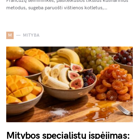
Prancūzų šeimininkės, pasitelkusios tikslius kulinarinius
metodus, sugeba paruošti vištienos kotletus,…
M
MITYBA
Mitybos specialistų įspėjimas: