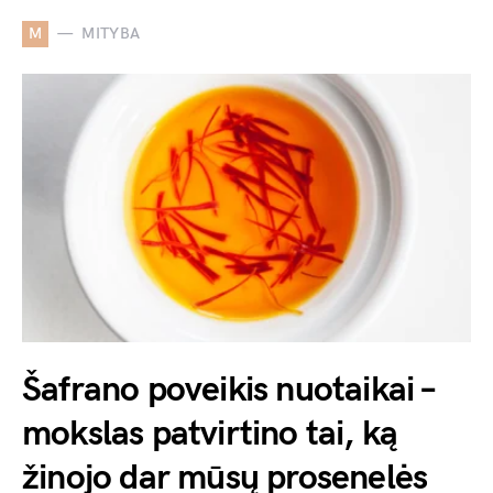
M
MITYBA
Šafrano poveikis nuotaikai –
mokslas patvirtino tai, ką
žinojo dar mūsų prosenelės