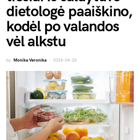
dietologė paaiškino,
kodėl po valandos
vėl alkstu
by
Monika Veronika
2026-04-26