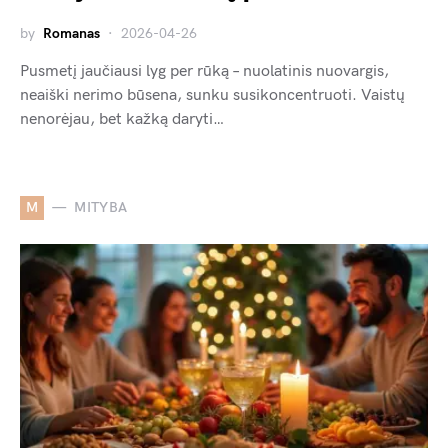
by
Romanas
2026-04-26
Pusmetį jaučiausi lyg per rūką – nuolatinis nuovargis,
neaiški nerimo būsena, sunku susikoncentruoti. Vaistų
nenorėjau, bet kažką daryti…
M
MITYBA