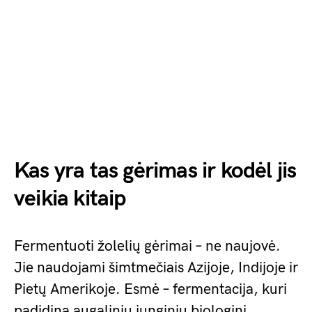
Kas yra tas gėrimas ir kodėl jis
veikia kitaip
Fermentuoti žolelių gėrimai – ne naujovė.
Jie naudojami šimtmečiais Azijoje, Indijoje ir
Pietų Amerikoje. Esmė – fermentacija, kuri
padidina augalinių junginių biologinį