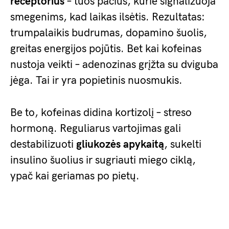
receptorius
– tuos pačius, kurie signalizuoja
smegenims, kad laikas ilsėtis. Rezultatas:
trumpalaikis budrumas, dopamino šuolis,
greitas energijos pojūtis. Bet kai kofeinas
nustoja veikti – adenozinas grįžta su dviguba
jėga. Tai ir yra popietinis nuosmukis.
Be to, kofeinas didina kortizolį – streso
hormoną. Reguliarus vartojimas gali
destabilizuoti
gliukozės apykaitą
, sukelti
insulino šuolius ir sugriauti miego ciklą,
ypač kai geriamas po pietų.