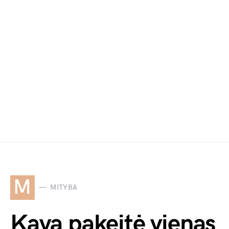
M
MITYBA
Kavą pakeitė vienas