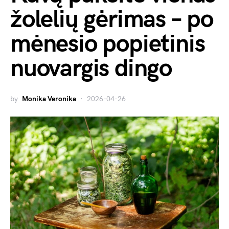
žolelių gėrimas – po
mėnesio popietinis
nuovargis dingo
by
Monika Veronika
2026-04-26