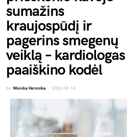
sumažins
kraujospūdį ir
pagerins smegenų
veiklą – kardiologas
paaiškino kodėl
by
Monika Veronika
2026-04-14