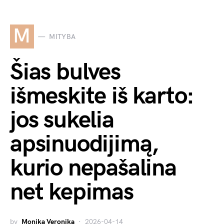
M
MITYBA
Šias bulves
išmeskite iš karto:
jos sukelia
apsinuodijimą,
kurio nepašalina
net kepimas
by
Monika Veronika
2026-04-14