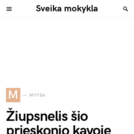
Sveika mokykla
M
MITYBA
Žiupsnelis šio
prieskonio kavoje