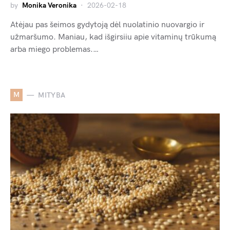
by
Monika Veronika
2026-02-18
Atėjau pas šeimos gydytoją dėl nuolatinio nuovargio ir
užmaršumo. Maniau, kad išgirsiiu apie vitaminų trūkumą
arba miego problemas.…
M
MITYBA