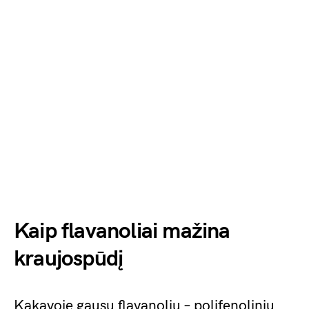
Kaip flavanoliai mažina
kraujospūdį
Kakavoje gausu flavanolių – polifenolinių