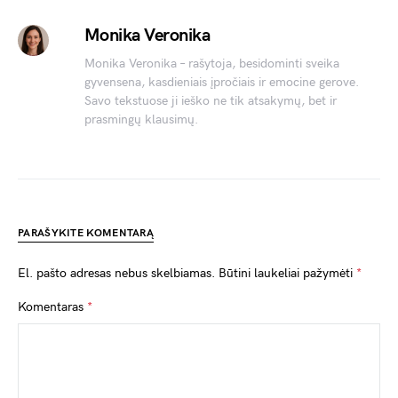
Monika Veronika
Monika Veronika – rašytoja, besidominti sveika
gyvensena, kasdieniais įpročiais ir emocine gerove.
Savo tekstuose ji ieško ne tik atsakymų, bet ir
prasmingų klausimų.
PARAŠYKITE KOMENTARĄ
El. pašto adresas nebus skelbiamas.
Būtini laukeliai pažymėti
*
Komentaras
*