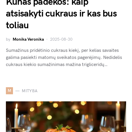
Kūnas padėkos: kaip
atsisakyti cukraus ir kas bus
toliau
by
Monika Veronika
2025-08-30
Sumažinus pridėtinio cukraus kiekį, per kelias savaites
galima pasiekti matomų sveikatos pagerėjimų. Nedidelis
cukraus kiekio sumažinimas mažina trigliceridų…
M
MITYBA