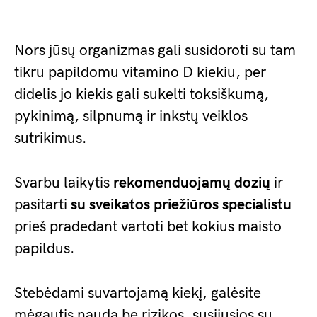
Nors jūsų organizmas gali susidoroti su tam
tikru papildomu vitamino D kiekiu, per
didelis jo kiekis gali sukelti toksiškumą,
pykinimą, silpnumą ir inkstų veiklos
sutrikimus.
Svarbu laikytis
rekomenduojamų dozių
ir
pasitarti
su sveikatos priežiūros specialistu
prieš pradedant vartoti bet kokius maisto
papildus.
Stebėdami suvartojamą kiekį, galėsite
mėgautis nauda be rizikos, susijusios su