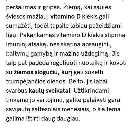
peršalimas ir gripas. Žiemą, kai saulės
šviesos mažiau,
vitamino D
kiekis gali
sumažėti, todėl tapsite labiau pažeidžiami
ligų. Pakankamas vitamino D kiekis stiprina
imuninį atsaką, nes skatina apsauginių
baltymų gamybą ir mažina uždegimą. Jis
taip pat padeda reguliuoti nuotaiką ir kovoti
su
žiemos slogučiu, kurį
gali sukelti
trumpėjančios dienos. Be to, jis labai
svarbus
kaulų sveikatai
. Užtikrindami
tinkamą jo vartojimą, galite palaikyti gerą
savijautą šaltesniais mėnesiais, o šia tema
galima ištirti daug daugiau.