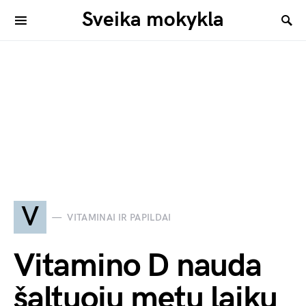
Sveika mokykla
V
VITAMINAI IR PAPILDAI
Vitamino D nauda
šaltuoju metų laiku