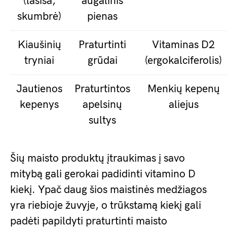
(lašiša,
augalinis
skumbrė)
pienas
Kiaušinių
Praturtinti
Vitaminas D2
tryniai
grūdai
(ergokalciferolis)
Jautienos
Praturtintos
Menkių kepenų
kepenys
apelsinų
aliejus
sultys
Šių maisto produktų įtraukimas į savo
mitybą gali gerokai padidinti vitamino D
kiekį. Ypač daug šios maistinės medžiagos
yra riebioje žuvyje, o trūkstamą kiekį gali
padėti papildyti praturtinti maisto