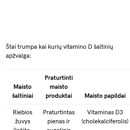
Štai trumpa kai kurių vitamino D šaltinių
apžvalga:
Praturtinti
Maisto
maisto
šaltiniai
produktai
Maisto papildai
Riebios
Praturtintas
Vitaminas D3
žuvys
pienas ir
(cholekalciferolis)