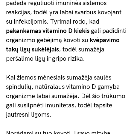
padeda reguliuoti imuninės sistemos
reakcijas, todėl yra labai svarbus kovojant
su infekcijomis. Tyrimai rodo, kad
pakankamas vitamino D kiekis
gali padidinti
organizmo gebėjimą kovoti su
kvėpavimo
takų ligų sukėlėjais
, todėl sumažėja
peršalimo ligų ir gripo rizika.
Kai žiemos mėnesiais sumažėja saulės
spindulių, natūralaus vitamino D gamyba
organizme labai sumažėja. Dėl šio trūkumo
gali susilpnėti imunitetas, todėl tapsite
jautresni ligoms.
Norėdami su tuo kovoti, į savo mitybą