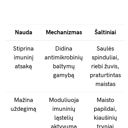
Nauda
Mechanizmas
Šaltiniai
Stiprina
Didina
Saulės
imuninį
antimikrobinių
spinduliai,
atsaką
baltymų
riebi žuvis,
gamybą
praturtintas
maistas
Mažina
Moduliuoja
Maisto
uždegimą
imuninių
papildai,
ląstelių
kiaušinių
aktyvumą
tryniai