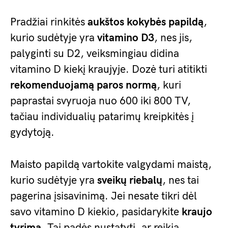
Pradžiai rinkitės
aukštos kokybės papildą
,
kurio sudėtyje yra
vitamino D3
, nes jis,
palyginti su D2, veiksmingiau didina
vitamino D kiekį kraujyje. Dozė turi atitikti
rekomenduojamą paros normą
, kuri
paprastai svyruoja nuo 600 iki 800 TV,
tačiau individualių patarimų kreipkitės į
gydytoją.
Maisto papildą vartokite valgydami maistą,
kurio sudėtyje yra
sveikų riebalų
, nes tai
pagerina įsisavinimą. Jei nesate tikri dėl
savo vitamino D kiekio, pasidarykite
kraujo
tyrimą
. Tai padės nustatyti, ar reikia