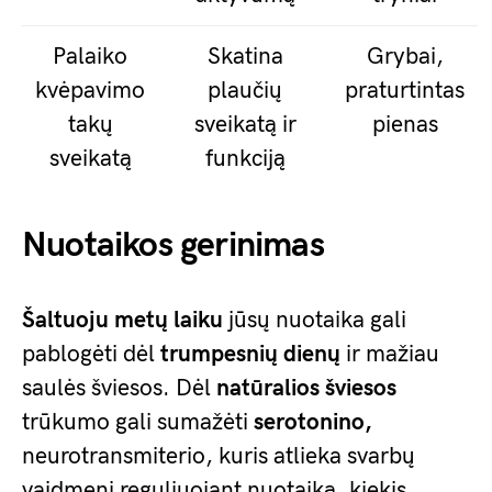
Palaiko
Skatina
Grybai,
kvėpavimo
plaučių
praturtintas
takų
sveikatą ir
pienas
sveikatą
funkciją
Nuotaikos gerinimas
Šaltuoju metų laiku
jūsų nuotaika gali
pablogėti dėl
trumpesnių dienų
ir mažiau
saulės šviesos. Dėl
natūralios šviesos
trūkumo gali sumažėti
serotonino,
neurotransmiterio, kuris atlieka svarbų
vaidmenį reguliuojant nuotaiką, kiekis.