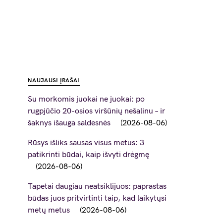
NAUJAUSI ĮRAŠAI
Su morkomis juokai ne juokai: po
rugpjūčio 20-osios viršūnių nešalinu – ir
šaknys išauga saldesnės
2026-08-06
Rūsys išliks sausas visus metus: 3
patikrinti būdai, kaip išvyti drėgmę
2026-08-06
Tapetai daugiau neatsiklijuos: paprastas
būdas juos pritvirtinti taip, kad laikytųsi
metų metus
2026-08-06