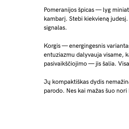
Pomeranijos špicas — lyg miniati
kambarį. Stebi kiekvieną judesį. 
signalas.
Korgis — energingesnis variantas
entuziazmu dalyvauja visame, ką
pasivaikščiojimo — jis šalia. Vis
Jų kompaktiškas dydis nemažina p
parodo. Nes kai mažas šuo nori b