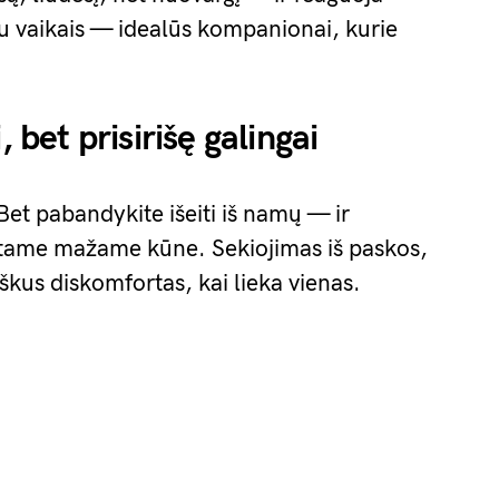
u vaikais — idealūs kompanionai, kurie
, bet prisirišę galingai
et pabandykite išeiti iš namų — ir
pa tame mažame kūne. Sekiojimas iš paskos,
škus diskomfortas, kai lieka vienas.