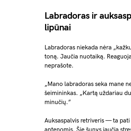
Labradoras ir auksaspa
lipūnai
Labradoras niekada nėra „kažkur 
toną. Jaučia nuotaiką. Reaguoj
neprašote.
„Mano labradoras seka mane net
šeimininkas. „Kartą uždariau dur
minučių.”
Auksaspalvis retriveris — ta pati
antenomis. Šie šunys jaučia stre