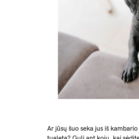
Ar jūsų šuo seka jus iš kambario 
tualetą? Guli ant kojų, kai sėdite