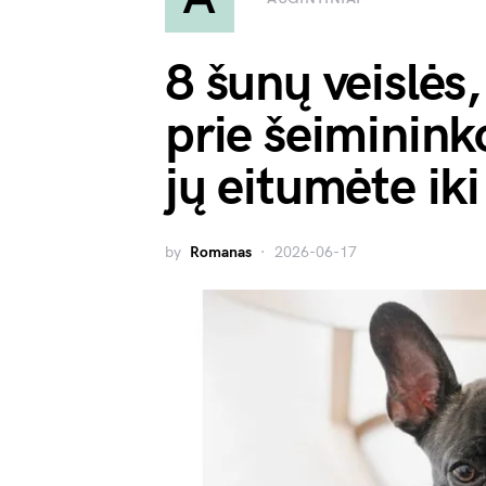
8 šunų veislės,
prie šeimininko
jų eitumėte iki
by
Romanas
2026-06-17