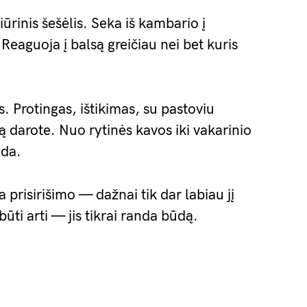
ūrinis šešėlis. Seka iš kambario į
Reaguoja į balsą greičiau nei bet kuris
. Protingas, ištikimas, su pastoviu
 darote. Nuo rytinės kavos iki vakarinio
ada.
risirišimo — dažnai tik dar labiau jį
ūti arti — jis tikrai randa būdą.