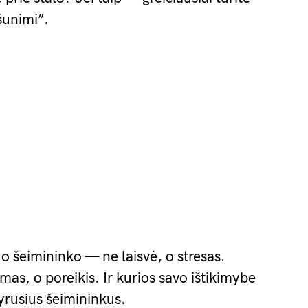
šunimi”.
o šeimininko — ne laisvė, o stresas.
as, o poreikis. Ir kurios savo ištikimybe
yrusius šeimininkus.