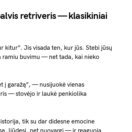
lvis retriveris — klasikiniai
kitur”. Jis visada ten, kur jūs. Stebi jūsų
a ramiu buvimu — net tada, kai nieko
 į garažą”, — nusijuokė vienas
is — stovėjo ir laukė penkiolika
 istorija, tik su dar didesne emocine
są, liūdesį, net nuovargį — ir reaguoja