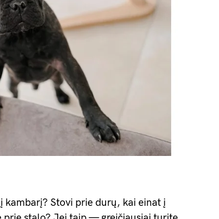
į kambarį? Stovi prie durų, kai einat į
 prie stalo? Jei taip — greičiausiai turite