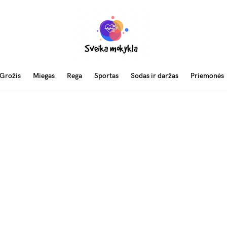
Grožis
Miegas
Rega
Sportas
Sodas ir daržas
Priemonės