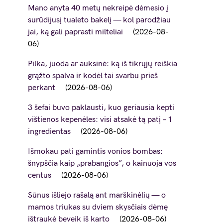
Mano anyta 40 metų nekreipė dėmesio į
surūdijusį tualeto bakelį — kol parodžiau
jai, ką gali paprasti milteliai
2026-08-
06
Pilka, juoda ar auksinė: ką iš tikrųjų reiškia
grąžto spalva ir kodėl tai svarbu prieš
perkant
2026-08-06
3 šefai buvo paklausti, kuo geriausia kepti
vištienos kepenėles: visi atsakė tą patį – 1
ingredientas
2026-08-06
Išmokau pati gamintis vonios bombas:
šnypščia kaip „prabangios”, o kainuoja vos
centus
2026-08-06
Sūnus išliejo rašalą ant marškinėlių — o
mamos triukas su dviem skysčiais dėmę
ištraukė beveik iš karto
2026-08-06