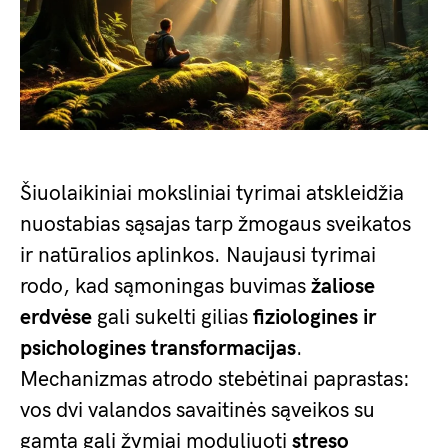
Šiuolaikiniai moksliniai tyrimai atskleidžia
nuostabias sąsajas tarp žmogaus sveikatos
ir natūralios aplinkos. Naujausi tyrimai
rodo, kad sąmoningas buvimas
žaliose
erdvėse
gali sukelti gilias
fiziologines ir
psichologines transformacijas
.
Mechanizmas atrodo stebėtinai paprastas:
vos dvi valandos savaitinės sąveikos su
gamta gali žymiai moduliuoti
streso