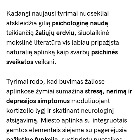
Kadangi naujausi tyrimai nuosekliai
atskleidžia gilią
psichologinę naudą
teikiančią
žaliųjų erdvių
, šiuolaikinė
mokslinė literatūra vis labiau pripažįsta
natūralią aplinką kaip svarbų
psichinės
sveikatos
veiksnį.
Tyrimai rodo, kad buvimas žaliose
aplinkose žymiai sumažina
stresą, nerimą ir
depresijos simptomus
moduliuojant
kortizolio lygį ir skatinant neurologinį
atsigavimą. Miesto aplinka su integruotais
gamtos elementais siejama su pagerėjusia
pažintine funkcija
, sustiprintu nuotaikos