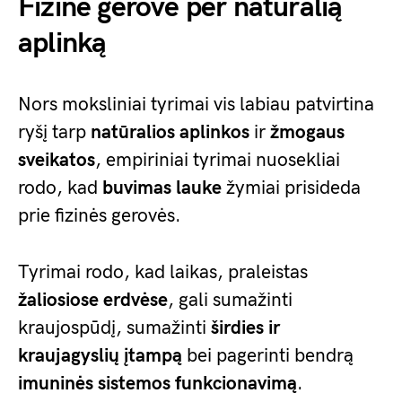
Fizinė gerovė per natūralią
aplinką
Nors moksliniai tyrimai vis labiau patvirtina
ryšį tarp
natūralios aplinkos
ir
žmogaus
sveikatos
, empiriniai tyrimai nuosekliai
rodo, kad
buvimas lauke
žymiai prisideda
prie fizinės gerovės.
Tyrimai rodo, kad laikas, praleistas
žaliosiose erdvėse
, gali sumažinti
kraujospūdį, sumažinti
širdies ir
kraujagyslių įtampą
bei pagerinti bendrą
imuninės sistemos funkcionavimą
.