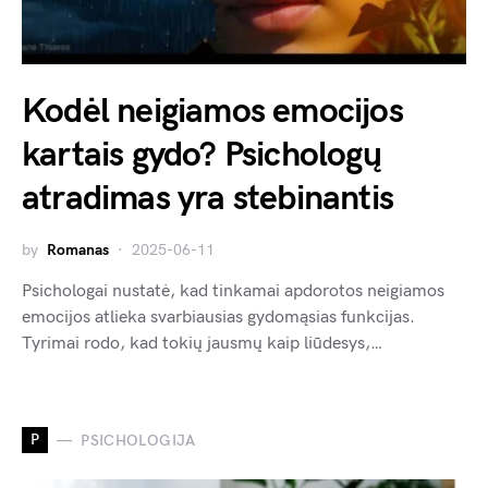
Kodėl neigiamos emocijos
kartais gydo? Psichologų
atradimas yra stebinantis
by
Romanas
2025-06-11
Psichologai nustatė, kad tinkamai apdorotos neigiamos
emocijos atlieka svarbiausias gydomąsias funkcijas.
Tyrimai rodo, kad tokių jausmų kaip liūdesys,…
P
PSICHOLOGIJA