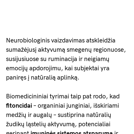
Neurobiologinis vaizdavimas atskleidžia
sumažėjusį aktyvumą smegenų regionuose,
susijusiuose su ruminacija ir neigiamų
emocijų apdorojimu, kai subjektai yra
paniręs į natūralią aplinką.
Biomedicininiai tyrimai taip pat rodo, kad
fitoncidai
– organiniai junginiai, išskiriami
medžių ir augalų – sustiprina natūralių
žudikų ląstelių aktyvumą, potencialiai
gerinant
imuninės sistemos atsparumą
ir