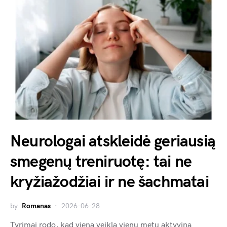
Neurologai atskleidė geriausią
smegenų treniruotę: tai ne
kryžiažodžiai ir ne šachmatai
by
Romanas
2026-06-28
Tyrimai rodo, kad viena veikla vienu metu aktyvina