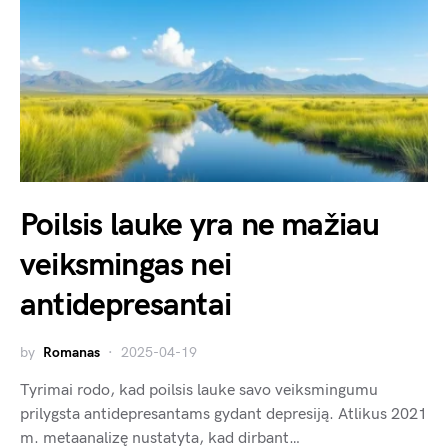
Poilsis lauke yra ne mažiau
veiksmingas nei
antidepresantai
by
Romanas
2025-04-19
Tyrimai rodo, kad poilsis lauke savo veiksmingumu
prilygsta antidepresantams gydant depresiją. Atlikus 2021
m. metaanalizę nustatyta, kad dirbant…