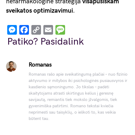
nefarmakologinė strategija
visapusiškam
sveikatos optimizavimui
.
Messenger
Facebook
Copy
Email
Message
Link
Patiko? Pasidalink
Romanas
Romanas rašo apie sveikatingumą plačiai – nuo fizinio
aktyvumo ir mitybos iki psichologinės pusiausvyros ir
kasdienio sąmoningumo. Jo tikslas – padėti
skaitytojams atrasti skirtingus kelius į geresnę
savijautą, remiantis tiek mokslo įžvalgomis, tiek
gyvenimiška patirtimi. Romano tekstai kviečia
neprimesti sau taisyklių, o ieškoti to, kas veikia
būtent tau.