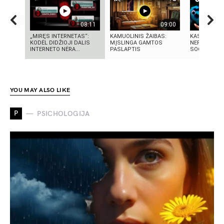
08:11
09:00
„MIRĘS INTERNETAS“:
KAMUOLINIS ŽAIBAS:
KAS TAS „SI
KODĖL DIDŽIOJI DALIS
MĮSLINGA GAMTOS
NEPAAIŠKI
INTERNETO NĖRA...
PASLAPTIS
SOCIALINIS
YOU MAY ALSO LIKE
P
PSICHOLOGIJA