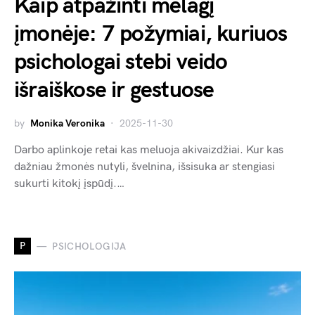
Kaip atpažinti melagį
įmonėje: 7 požymiai, kuriuos
psichologai stebi veido
išraiškose ir gestuose
by
Monika Veronika
2025-11-30
Darbo aplinkoje retai kas meluoja akivaizdžiai. Kur kas
dažniau žmonės nutyli, švelnina, išsisuka ar stengiasi
sukurti kitokį įspūdį.…
P
PSICHOLOGIJA