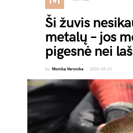
Ši žuvis nesik
metalų – jos m
pigesnė nei laš
by
Monika Veronika
2026-03-31