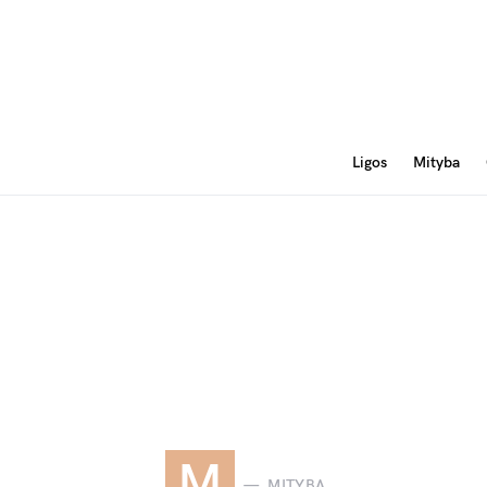
Ligos
Mityba
M
MITYBA