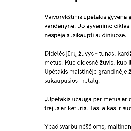
Vaivorykštinis upėtakis gyvena 
vandenyne. Jo gyvenimo ciklas t
nespėja susikaupti audiniuose.
Didelės jūrų žuvys – tunas, kard
metus. Kuo didesnė žuvis, kuo i
Upėtakis maistinėje grandinėje ž
sukaupusios metalų.
„Upėtakis užauga per metus ar d
trejus ar keturis. Tas laikas ir s
Ypač svarbu nėščioms, maitinanč