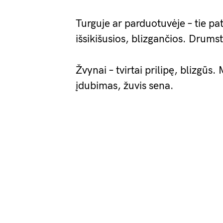
Turguje ar parduotuvėje – tie pat
išsikišusios, blizgančios. Drumsta
Žvynai – tvirtai prilipę, blizgūs.
įdubimas, žuvis sena.