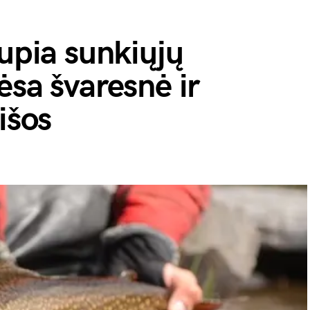
aupia sunkiųjų
ėsa švaresnė ir
išos