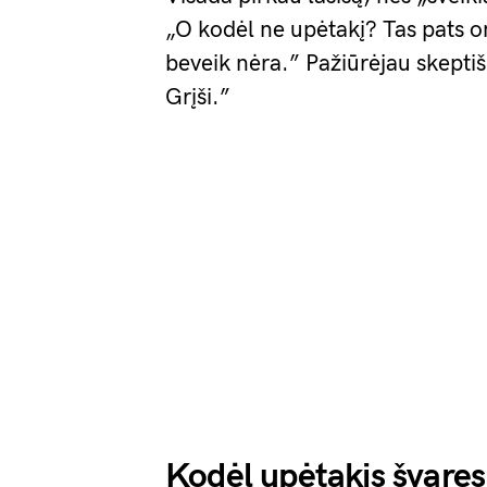
„O kodėl ne upėtakį? Tas pats o
beveik nėra.” Pažiūrėjau skeptišk
Grįši.”
Kodėl upėtakis švares