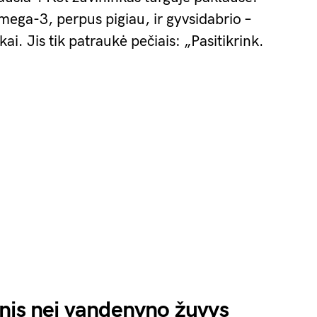
mega-3, perpus pigiau, ir gyvsidabrio –
ai. Jis tik patraukė pečiais: „Pasitikrink.
nis nei vandenyno žuvys