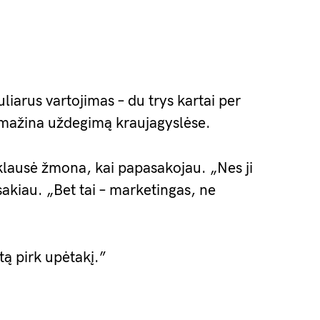
liarus vartojimas – du trys kartai per
ir mažina uždegimą kraujagyslėse.
aklausė žmona, kai papasakojau. „Nes ji
sakiau. „Bet tai – marketingas, ne
tą pirk upėtakį.”