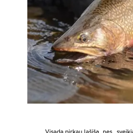
Visada pirkau lašišą, nes „sveik