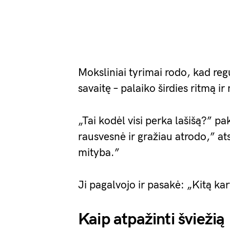
Moksliniai tyrimai rodo, kad regu
savaitę – palaiko širdies ritmą 
„Tai kodėl visi perka lašišą?” p
rausvesnė ir gražiau atrodo,” at
mityba.”
Ji pagalvojo ir pasakė: „Kitą kar
Kaip atpažinti šviežią