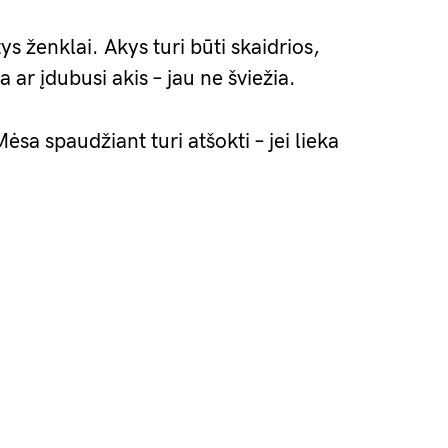
ys ženklai. Akys turi būti skaidrios,
 ar įdubusi akis – jau ne šviežia.
 Mėsa spaudžiant turi atšokti – jei lieka