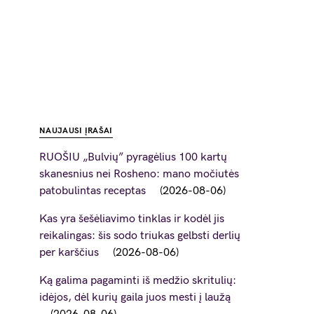
NAUJAUSI ĮRAŠAI
RUOŠIU „Bulvių” pyragėlius 100 kartų
skanesnius nei Rosheno: mano močiutės
patobulintas receptas
2026-08-06
Kas yra šešėliavimo tinklas ir kodėl jis
reikalingas: šis sodo triukas gelbsti derlių
per karščius
2026-08-06
Ką galima pagaminti iš medžio skritulių:
idėjos, dėl kurių gaila juos mesti į laužą