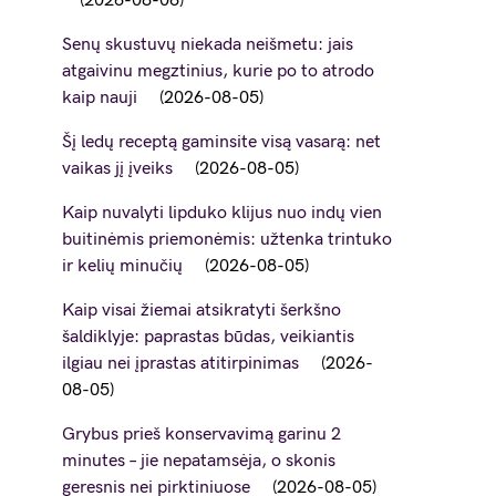
2026-08-06
Senų skustuvų niekada neišmetu: jais
atgaivinu megztinius, kurie po to atrodo
kaip nauji
2026-08-05
Šį ledų receptą gaminsite visą vasarą: net
vaikas jį įveiks
2026-08-05
Kaip nuvalyti lipduko klijus nuo indų vien
buitinėmis priemonėmis: užtenka trintuko
ir kelių minučių
2026-08-05
Kaip visai žiemai atsikratyti šerkšno
šaldiklyje: paprastas būdas, veikiantis
ilgiau nei įprastas atitirpinimas
2026-
08-05
Grybus prieš konservavimą garinu 2
minutes – jie nepatamsėja, o skonis
geresnis nei pirktiniuose
2026-08-05