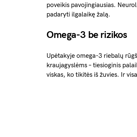
poveikis pavojingiausias. Neurol
padaryti ilgalaikę žalą.
Omega-3 be rizikos
Upėtakyje omega-3 riebalų rūgšč
kraujagyslėms – tiesioginis pala
viskas, ko tikitės iš žuvies. Ir vi