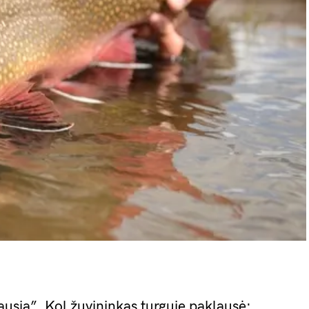
iausia”. Kol žuvininkas turguje paklausė: