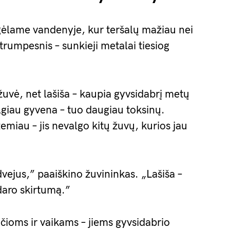
gėlame vandenyje, kur teršalų mažiau nei
rumpesnis – sunkieji metalai tiesiog
žuvė, net lašiša – kaupia gyvsidabrį metų
lgiau gyvena – tuo daugiau toksinų.
emiau – jis nevalgo kitų žuvų, kurios jau
vejus,” paaiškino žuvininkas. „Lašiša –
udaro skirtumą.”
ioms ir vaikams – jiems gyvsidabrio