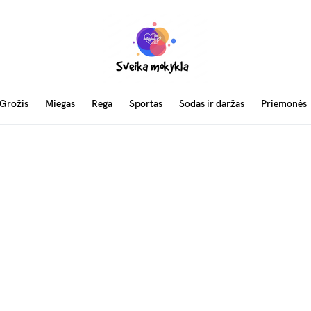
Grožis
Miegas
Rega
Sportas
Sodas ir daržas
Priemonės