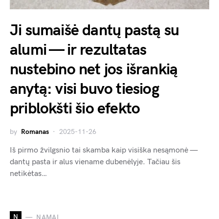
Ji sumaišė dantų pastą su
alumi — ir rezultatas
nustebino net jos išrankią
anytą: visi buvo tiesiog
priblokšti šio efekto
by
Romanas
2025-11-26
Iš pirmo žvilgsnio tai skamba kaip visiška nesąmonė —
dantų pasta ir alus viename dubenėlyje. Tačiau šis
netikėtas…
N
NAMAI