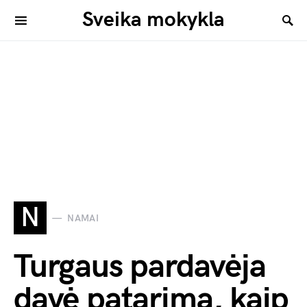
Sveika mokykla
N
NAMAI
Turgaus pardavėja
davė patarimą, kaip