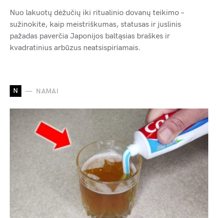
Nuo lakuotų dėžučių iki ritualinio dovanų teikimo –
sužinokite, kaip meistriškumas, statusas ir juslinis
pažadas paverčia Japonijos baltąsias braškes ir
kvadratinius arbūzus neatsispiriamais.
N
NAMAI