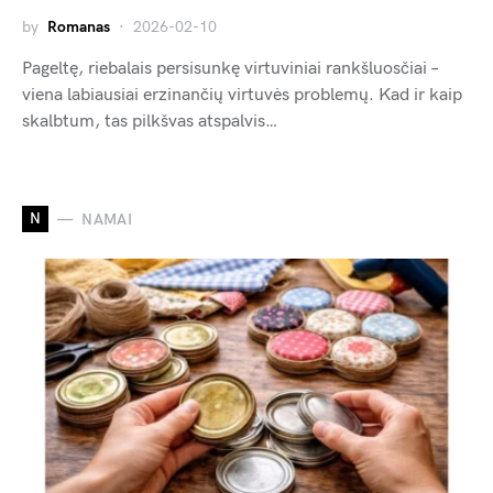
by
Romanas
2026-02-10
Pageltę, riebalais persisunkę virtuviniai rankšluosčiai –
viena labiausiai erzinančių virtuvės problemų. Kad ir kaip
skalbtum, tas pilkšvas atspalvis…
N
NAMAI