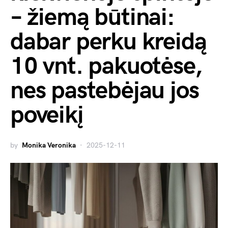
– žiemą būtinai:
dabar perku kreidą
10 vnt. pakuotėse,
nes pastebėjau jos
poveikį
by
Monika Veronika
2025-12-11