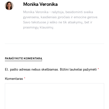
Monika Veronika
Monika Veronika – rašytoja, besidominti sveika
gyvensena, kasdieniais įpročiais ir emocine gerove.
Savo tekstuose ji ieško ne tik atsakymų, bet ir
prasmingų klausimų.
PARAŠYKITE KOMENTARĄ
El. pašto adresas nebus skelbiamas.
Būtini laukeliai pažymėti
*
Komentaras
*