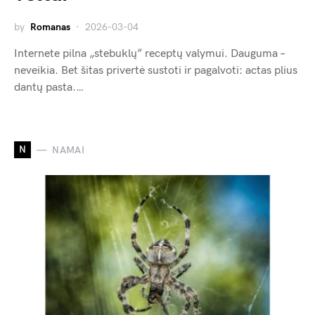
by
Romanas
2026-03-04
Internete pilna „stebuklų” receptų valymui. Dauguma –
neveikia. Bet šitas privertė sustoti ir pagalvoti: actas plius
dantų pasta.…
N
NAMAI