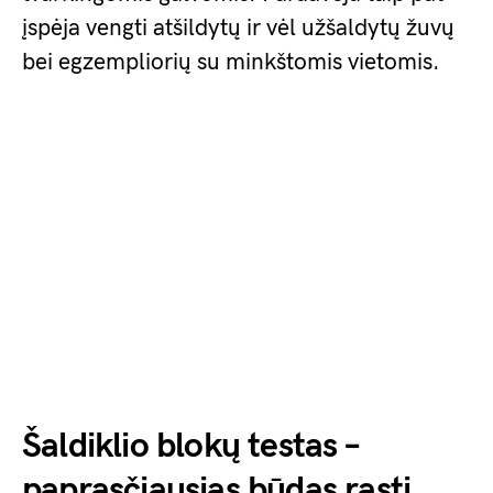
įspėja vengti atšildytų ir vėl užšaldytų žuvų
bei egzempliorių su minkštomis vietomis.
Šaldiklio blokų testas –
paprasčiausias būdas rasti