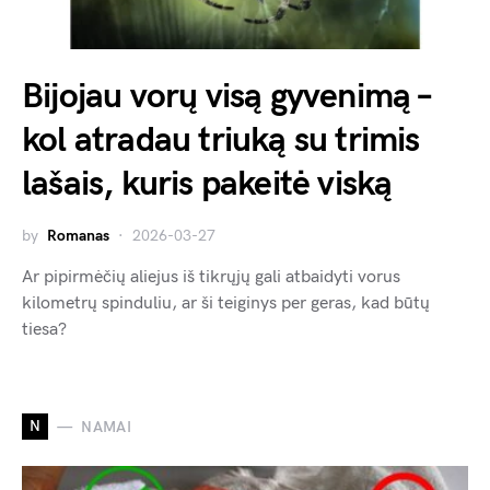
Bijojau vorų visą gyvenimą –
kol atradau triuką su trimis
lašais, kuris pakeitė viską
by
Romanas
2026-03-27
Ar pipirmėčių aliejus iš tikrųjų gali atbaidyti vorus
kilometrų spinduliu, ar ši teiginys per geras, kad būtų
tiesa?
N
NAMAI