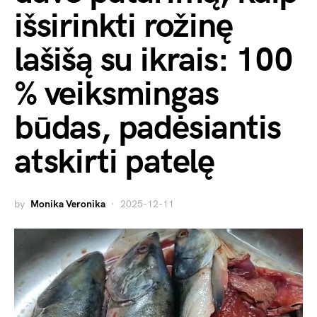
išsirinkti rožinę
lašišą su ikrais: 100
% veiksmingas
būdas, padėsiantis
atskirti patelę
by
Monika Veronika
2025-12-11