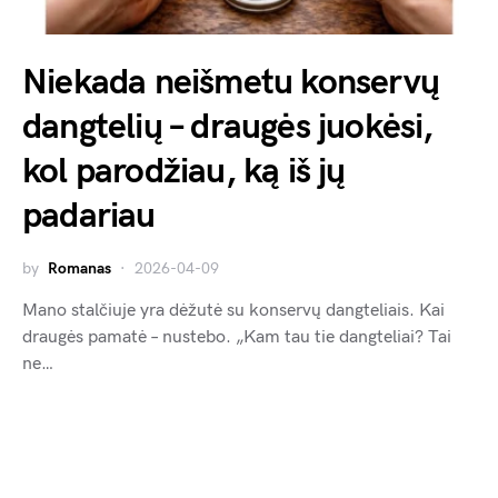
Niekada neišmetu konservų
dangtelių – draugės juokėsi,
kol parodžiau, ką iš jų
padariau
by
Romanas
2026-04-09
Mano stalčiuje yra dėžutė su konservų dangteliais. Kai
draugės pamatė – nustebo. „Kam tau tie dangteliai? Tai
ne…