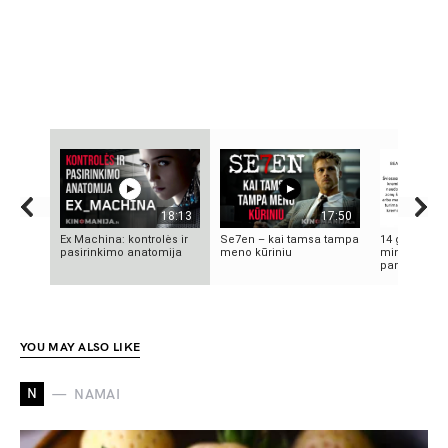
18:13
17:50
Ex Machina: kontrolės ir
Se7en – kai tamsa tampa
14 grožio pa
pasirinkimo anatomija
meno kūriniu
minutės | M
pamoka
YOU MAY ALSO LIKE
N
NAMAI