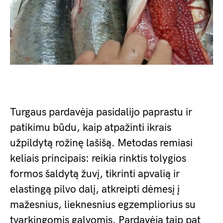
Turgaus pardavėja pasidalijo paprastu ir
patikimu būdu, kaip atpažinti ikrais
užpildytą rožinę lašišą. Metodas remiasi
keliais principais: reikia rinktis tolygios
formos šaldytą žuvį, tikrinti apvalią ir
elastingą pilvo dalį, atkreipti dėmesį į
mažesnius, lieknesnius egzempliorius su
tvarkingomis galvomis. Pardavėja taip pat