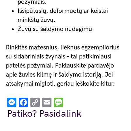
požymiais.
Išsipūtusių, deformuotų ar keistai
minkštų žuvų.
Žuvų su šaldymo nudegimu.
Rinkitės mažesnius, lieknus egzempliorius
su sidabriniais žvynais – tai patikimiausi
patelės požymiai. Paklauskite pardavėjo
apie žuvies kilmę ir šaldymo istoriją. Jei
atsakymai migloti, geriau ieškokite kitur.
Messenger
Facebook
Copy
Email
Message
Link
Patiko? Pasidalink