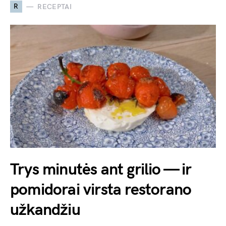
R
RECEPTAI
Trys minutės ant grilio — ir
pomidorai virsta restorano
užkandžiu