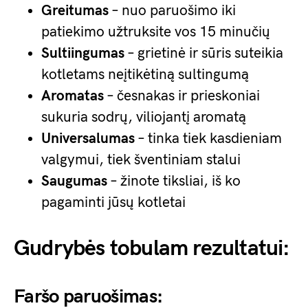
Greitumas
– nuo paruošimo iki
patiekimo užtruksite vos 15 minučių
Sultiingumas
– grietinė ir sūris suteikia
kotletams neįtikėtiną sultingumą
Aromatas
– česnakas ir prieskoniai
sukuria sodrų, viliojantį aromatą
Universalumas
– tinka tiek kasdieniam
valgymui, tiek šventiniam stalui
Saugumas
– žinote tiksliai, iš ko
pagaminti jūsų kotletai
Gudrybės tobulam rezultatui:
Faršo paruošimas: