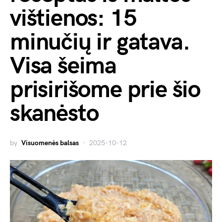
vištienos: 15
minučių ir gatava.
Visa šeima
prisirišome prie šio
skanėsto
by
Visuomenės balsas
2025-10-12