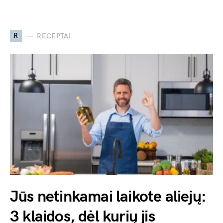
R
RECEPTAI
Jūs netinkamai laikote aliejų:
3 klaidos, dėl kurių jis