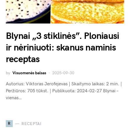
Blynai „3 stiklinės”. Ploniausi
ir nėriniuoti: skanus naminis
receptas
by
Visuomenės balsas
2025-09-30
Autorius: Viktoras Jerofejevas | Skaitymo laikas: 2 min. |
Peržiūros: 705 tūkst. | Publikuota: 2024-02-27 Blynai –
vienas…
R
RECEPTAI