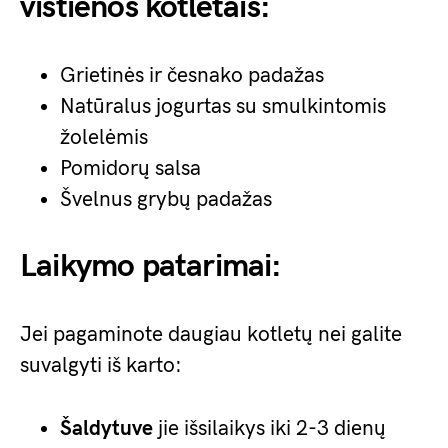
vištienos kotletais:
Grietinės ir česnako padažas
Natūralus jogurtas su smulkintomis
žolelėmis
Pomidorų salsa
Švelnus grybų padažas
Laikymo patarimai:
Jei pagaminote daugiau kotletų nei galite
suvalgyti iš karto:
Šaldytuve
jie išsilaikys iki 2-3 dienų