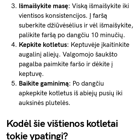
Išmaišykite masę
: Viską išmaišykite iki
vientisos konsistencijos. Į faršą
suberkite džiūvėsėlius ir vėl išmaišykite,
palikite faršą po dangčiu 10 minučių.
Kepkite kotletus
: Keptuvėje įkaitinkite
augalinį aliejų. Valgomojo šaukšto
pagalba paimkite faršo ir dėkite į
keptuvę.
Baikite gaminimą
: Po dangčiu
apkepkite kotletus iš abiejų pusių iki
auksinės plutelės.
Kodėl šie vištienos kotletai
tokie ypatingi?