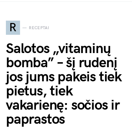
R
RECEPTAI
Salotos „vitaminų
bomba” – šį rudenį
jos jums pakeis tiek
pietus, tiek
vakarienę: sočios ir
paprastos