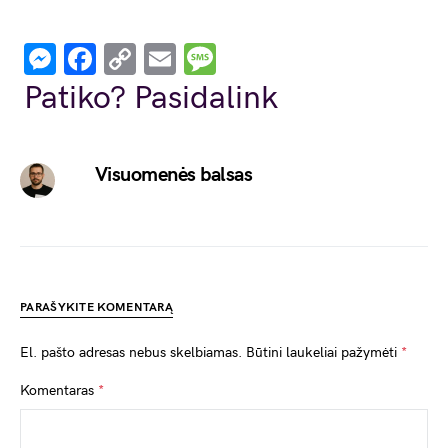
Messenger
Facebook
Copy
Email
Message
Link
Patiko? Pasidalink
Visuomenės balsas
PARAŠYKITE KOMENTARĄ
El. pašto adresas nebus skelbiamas.
Būtini laukeliai pažymėti
*
Komentaras
*