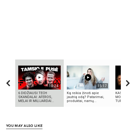
10:24
15:17
6 DIDŽIAUSI TECH
Ką reikia žinoti apie
KAS IŠRADO
SKANDALAI: AFEROS,
jautrią odą? Patarimai,
MOKSLININK
MELAI IR MILIJARDAI...
produktai, namų...
TURIME BŪTI
YOU MAY ALSO LIKE