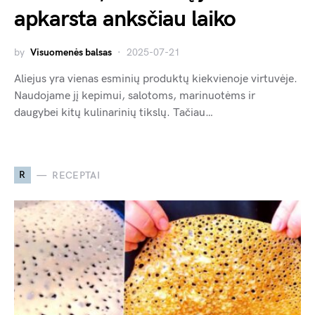
apkarsta anksčiau laiko
by
Visuomenės balsas
2025-07-21
Aliejus yra vienas esminių produktų kiekvienoje virtuvėje.
Naudojame jį kepimui, salotoms, marinuotėms ir
daugybei kitų kulinarinių tikslų. Tačiau…
R
RECEPTAI