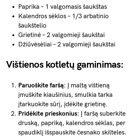
Paprika – 1 valgomasis šaukštas
Kalendros sėklos – 1/3 arbatinio
šaukštelio
Grietinė – 2 valgomieji šaukštai
Džiūvėsėliai – 2 valgomieji šaukštai
Vištienos kotletų gaminimas:
Paruoškite faršą
: Į maltą vištieną
įmuškite kiaušinius, smulkia tarka
įtarkuokite sūrį, įdėkite grietinę.
Pridėkite prieskonius
: Į faršą suberkite
druską, papriką, kalendros sėklas, per
spaudiklį išspauskite česnako skilteles.