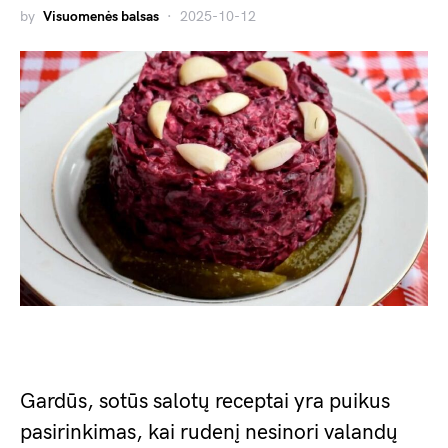
by
Visuomenės balsas
2025-10-12
Gardūs, sotūs salotų receptai yra puikus
pasirinkimas, kai rudenį nesinori valandų