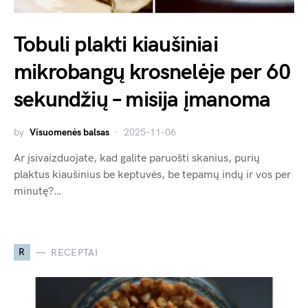
Tobuli plakti kiaušiniai
mikrobangų krosnelėje per 60
sekundžių – misija įmanoma
by
Visuomenės balsas
2025-11-06
Ar įsivaizduojate, kad galite paruošti skanius, purių
plaktus kiaušinius be keptuvės, be tepamų indų ir vos per
minutę?…
R
RECEPTAI