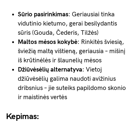
Sūrio pasirinkimas
: Geriausiai tinka
vidutinio kietumo, gerai besilydantis
sūris (Gouda, Čederis, Tilžės)
Maltos mėsos kokybė
: Rinkitės šviesią,
šviežią maltą vištieną, geriausia – mišinį
iš krūtinėlės ir šlaunelių mėsos
Džiūvėsėlių alternatyva
: Vietoj
džiūvėsėlių galima naudoti avižinius
dribsnius – jie suteiks papildomo skonio
ir maistinės vertės
Kepimas: