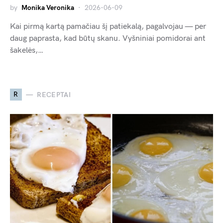
by
Monika Veronika
2026-06-09
Kai pirmą kartą pamačiau šį patiekalą, pagalvojau — per
daug paprasta, kad būtų skanu. Vyšniniai pomidorai ant
šakelės,…
R
RECEPTAI