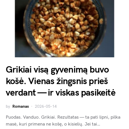
Grikiai visą gyvenimą buvo
košė. Vienas žingsnis prieš
verdant — ir viskas pasikeitė
by
Romanas
2026-05-14
Puodas. Vanduo. Grikiai. Rezultatas — ta pati lipni, pilka
masė, kuri primena ne košę, o kisielių. Jei tai…