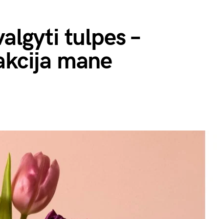
algyti tulpes –
akcija mane