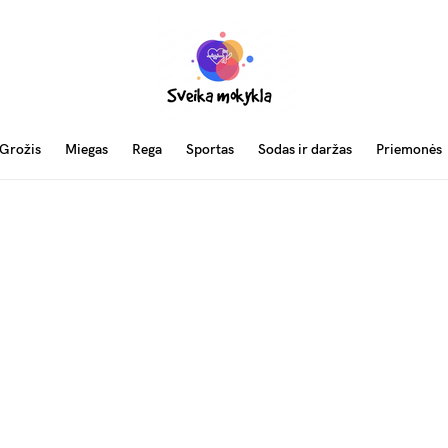
Grožis
Miegas
Rega
Sportas
Sodas ir daržas
Priemonės