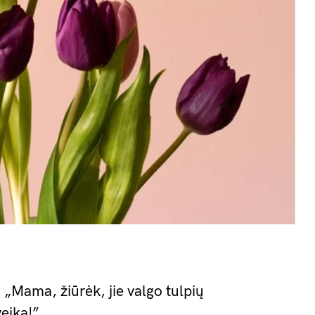
„Mama, žiūrėk, jie valgo tulpių
veika!”