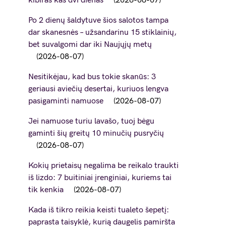
kibiras kas dvi dienas
2026-08-07
Po 2 dienų šaldytuve šios salotos tampa
dar skanesnės – užsandarinu 15 stiklainių,
bet suvalgomi dar iki Naujųjų metų
2026-08-07
Nesitikėjau, kad bus tokie skanūs: 3
geriausi aviečių desertai, kuriuos lengva
pasigaminti namuose
2026-08-07
Jei namuose turiu lavašo, tuoj bėgu
gaminti šių greitų 10 minučių pusryčių
2026-08-07
Kokių prietaisų negalima be reikalo traukti
iš lizdo: 7 buitiniai įrenginiai, kuriems tai
tik kenkia
2026-08-07
Kada iš tikro reikia keisti tualeto šepetį:
paprasta taisyklė, kurią daugelis pamiršta