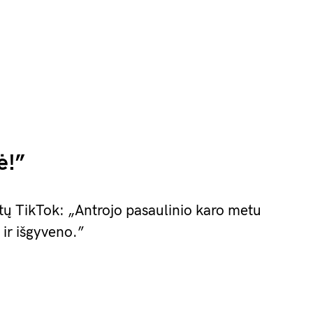
ė!”
tų TikTok: „Antrojo pasaulinio karo metu
 ir išgyveno.”