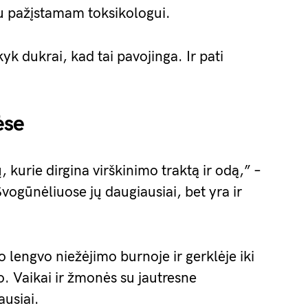
u pažįstamam toksikologui.
yk dukrai, kad tai pavojinga. Ir pati
ėse
, kurie dirgina virškinimo traktą ir odą,” –
vogūnėliuose jų daugiausiai, bet yra ir
o lengvo niežėjimo burnoje ir gerklėje iki
. Vaikai ir žmonės su jautresne
ausiai.