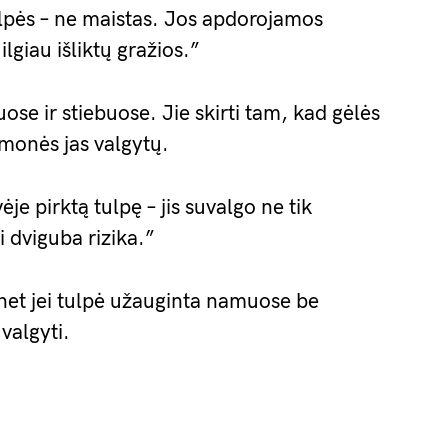
pės – ne maistas. Jos apdorojamos
ilgiau išliktų gražios.”
ose ir stiebuose. Jie skirti tam, kad gėlės
žmonės jas valgytų.
e pirktą tulpę – jis suvalgo ne tik
i dviguba rizika.”
et jei tulpė užauginta namuose be
 valgyti.