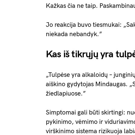
Kažkas čia ne taip. Paskambina
Jo reakcija buvo tiesmukai: „Sak
niekada nebandyk.”
Kas iš tikrųjų yra tulp
„Tulpėse yra alkaloidų – junginių
aiškino gydytojas Mindaugas. „S
žiedlapiuose.”
Simptomai gali būti skirtingi: nu
pykinimo, vėmimo ir viduriavimo
virškinimo sistema rizikuoja labi