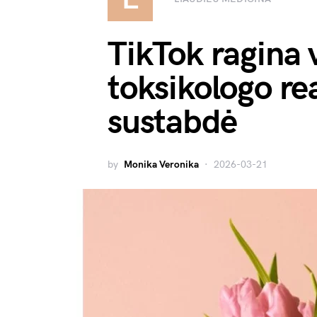
TikTok ragina v
toksikologo re
sustabdė
by
Monika Veronika
2026-03-21