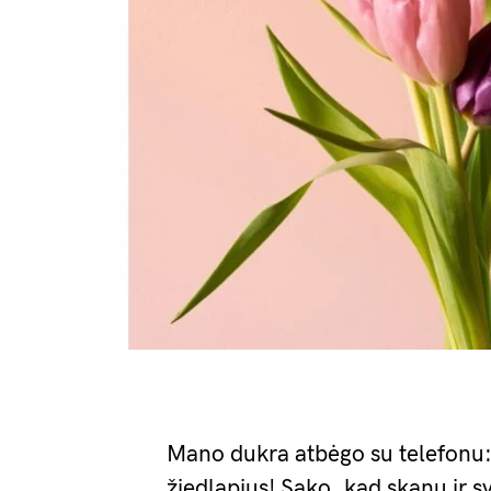
Mano dukra atbėgo su telefonu: 
žiedlapius! Sako, kad skanu ir s