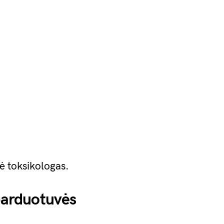
sė toksikologas.
 parduotuvės