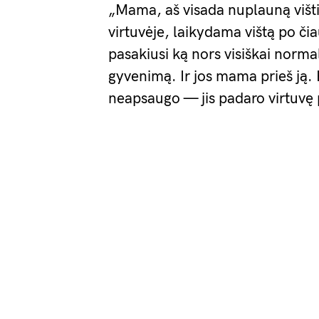
„Mama, aš visada nuplauną višti
virtuvėje, laikydama vištą po či
pasakiusi ką nors visiškai normal
gyvenimą. Ir jos mama prieš ją. 
neapsaugo — jis padaro virtuvę