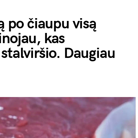
ą po čiaupu visą
nojau, kas
stalviršio. Daugiau