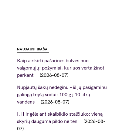
NAUJAUSI ĮRAŠAI
Kaip atskirti pašarines bulves nuo
valgomųjų: požymiai, kuriuos verta žinoti
perkant
2026-08-07
Nupjautų šakų nedeginu – iš jų pasigaminu
galingą trąšą sodui: 100 g į 10 litrų
vandens
2026-08-07
I, II ir gėlė ant skalbiklio stalčiuko: vieną
skyrių dauguma pildo ne ten
2026-08-
07