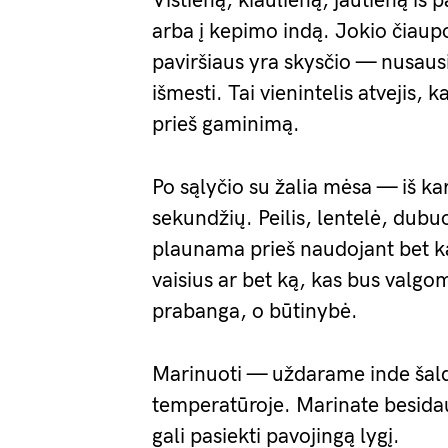
Vištieną, kiaulieną, jautieną iš 
arba į kepimo indą. Jokio čiaup
paviršiaus yra skysčio — nusausin
išmesti. Tai vienintelis atvejis, 
prieš gaminimą.
Po sąlyčio su žalia mėsa — iš ka
sekundžių. Peilis, lentelė, dubuo
plaunama prieš naudojant bet ka
vaisius ar bet ką, kas bus valgom
prabanga, o būtinybė.
Marinuoti — uždarame inde šald
temperatūroje. Marinate besida
gali pasiekti pavojingą lygį.