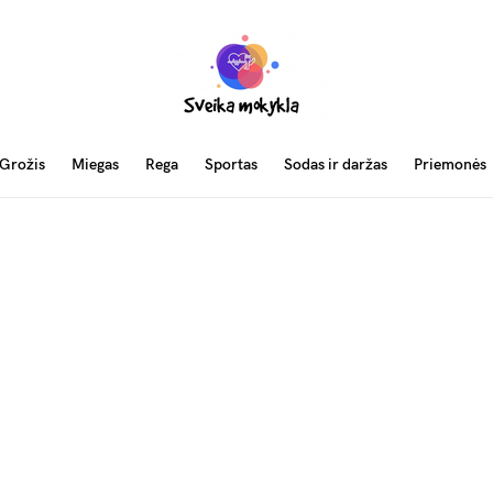
Grožis
Miegas
Rega
Sportas
Sodas ir daržas
Priemonės