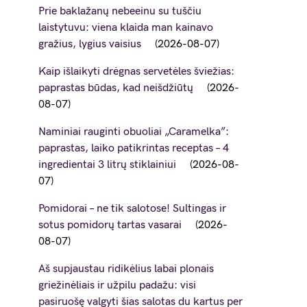
Prie baklažanų nebeeinu su tuščiu
laistytuvu: viena klaida man kainavo
gražius, lygius vaisius
2026-08-07
Kaip išlaikyti drėgnas servetėles šviežias:
paprastas būdas, kad neišdžiūtų
2026-
08-07
Naminiai rauginti obuoliai „Caramelka”:
paprastas, laiko patikrintas receptas – 4
ingredientai 3 litrų stiklainiui
2026-08-
07
Pomidorai – ne tik salotose! Sultingas ir
sotus pomidorų tartas vasarai
2026-
08-07
Aš supjaustau ridikėlius labai plonais
griežinėliais ir užpilu padažu: visi
pasiruošę valgyti šias salotas du kartus per