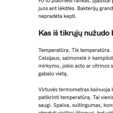
Po to plauniesi rankas, pjaustai
juos ant lėkštės. Bakterijų gran
nepradėta kepti.
Kas iš tikrųjų nužudo 
Temperatūra. Tik temperatūra. K
Celsijaus, salmonelė ir kampilob
mirkymo, jokio acto ar citrinos s
gabalo vietą.
Virtuvės termometras kainuoja k
patikrinti temperatūrą. Tai vien
saugi. Spalva, sultingumas, kons