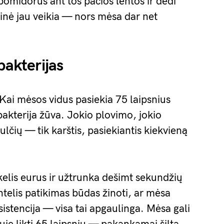
 pomidorus ant tos pačios lentos ir dedi
dinė jau veikia — nors mėsa dar net
bakterijas
ai mėsos vidus pasiekia 75 laipsnius
akterija žūva. Jokio plovimo, jokio
ulčių — tik karštis, pasiekiantis kiekvieną
elis eurus ir užtrunka dešimt sekundžių
intelis patikimas būdas žinoti, ar mėsa
istencija — visa tai apgaulinga. Mėsa gali