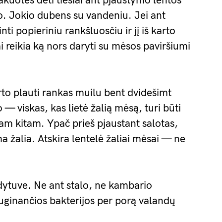
pakuotės dėti tiesiai ant pjaustymo lentos
o. Jokio dubens su vandeniu. Jei ant
ti popieriniu rankšluosčiu ir jį iš karto
kai reikia ką nors daryti su mėsos paviršiumi
rto plauti rankas muilu bent dvidešimt
 — viskas, kas lietė žalią mėsą, turi būti
m kitam. Ypač prieš pjaustant salotas,
a žalia. Atskira lentelė žaliai mėsai — ne
ytuve. Ne ant stalo, ne kambario
uginančios bakterijos per porą valandų