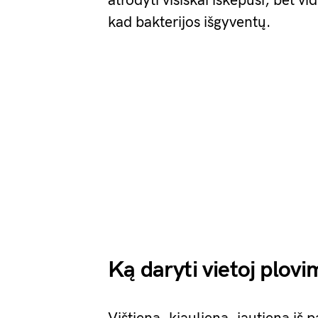
atrodyti visiškai iškepusi, bet vi
kad bakterijos išgyventų.
Ką daryti vietoj plovi