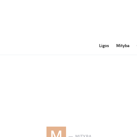
Ligos
Mityba
M
MITYBA