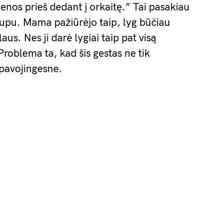
enos prieš dedant į orkaitę.” Tai pasakiau
aupu. Mama pažiūrėjo taip, lyg būčiau
aus. Nes ji darė lygiai taip pat visą
Problema ta, kad šis gestas ne tik
 pavojingesne.