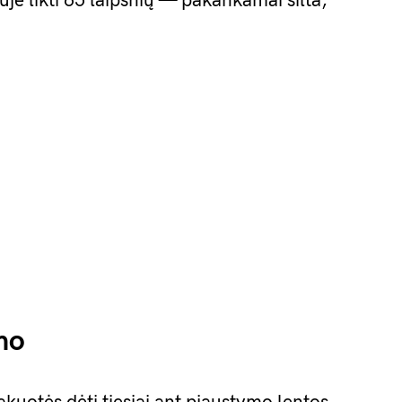
duje likti 65 laipsnių — pakankamai šilta,
mo