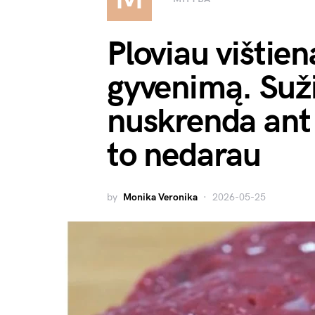
Ploviau vištien
gyvenimą. Suži
nuskrenda ant 
to nedarau
by
Monika Veronika
2026-05-25