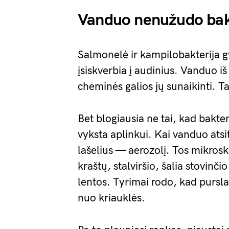
Vanduo nenužudo bakte
Salmonelė ir kampilobakterija g
įsiskverbia į audinius. Vanduo i
cheminės galios jų sunaikinti. Tai
Bet blogiausia ne tai, kad bakter
vyksta aplinkui. Kai vanduo atsit
lašelius — aerozolį. Tos mikros
kraštų, stalviršio, šalia stovin
lentos. Tyrimai rodo, kad purslai
nuo kriauklės.