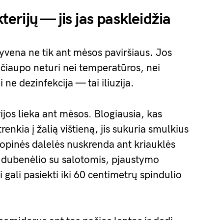
rijų — jis jas paskleidžia
yvena ne tik ant mėsos paviršiaus. Jos
š čiaupo neturi nei temperatūros, nei
 ne dezinfekcija — tai iliuzija.
ijos lieka ant mėsos. Blogiausia, kas
renkia į žalią vištieną, jis sukuria smulkius
kopinės dalelės nuskrenda ant kriauklės
čio dubenėlio su salotomis, pjaustymo
 gali pasiekti iki 60 centimetrų spindulio