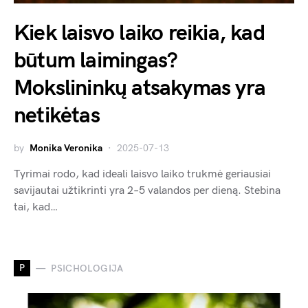
Kiek laisvo laiko reikia, kad
būtum laimingas?
Mokslininkų atsakymas yra
netikėtas
by
Monika Veronika
2025-07-13
Tyrimai rodo, kad ideali laisvo laiko trukmė geriausiai
savijautai užtikrinti yra 2–5 valandos per dieną. Stebina
tai, kad…
P
PSICHOLOGIJA