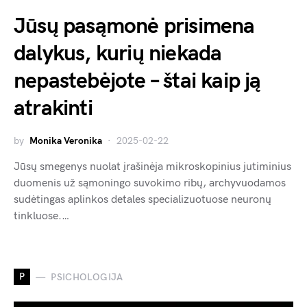
Jūsų pasąmonė prisimena
dalykus, kurių niekada
nepastebėjote – štai kaip ją
atrakinti
by
Monika Veronika
2025-02-22
Jūsų smegenys nuolat įrašinėja mikroskopinius jutiminius
duomenis už sąmoningo suvokimo ribų, archyvuodamos
sudėtingas aplinkos detales specializuotuose neuronų
tinkluose.…
P
PSICHOLOGIJA