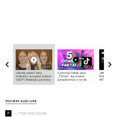
10:15
04:13
Užkritę vokai? Akių
5 įdomūs faktai apie
„MIRĘS INT
makiažo receptas būtent
„TikTok“: ką reiškia
KODĖL DIDŽI
TAU!!! | Makiažo pamoka
pavadinimas ir ne tik
INTERNETO N
YOU MAY ALSO LIKE
P
PSICHOLOGIJA