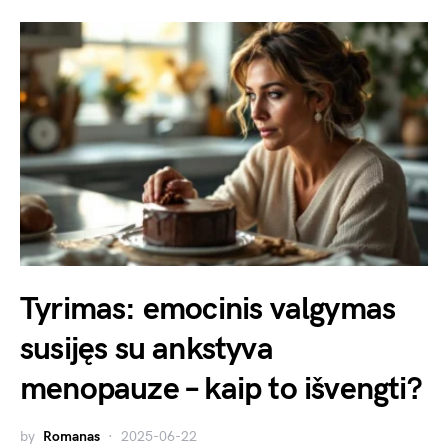
Tyrimas: emocinis valgymas
susijęs su ankstyva
menopauze – kaip to išvengti?
by
Romanas
2025-06-22