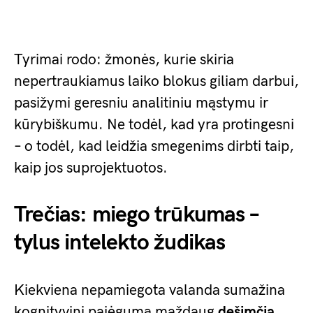
Tyrimai rodo: žmonės, kurie skiria
nepertraukiamus laiko blokus giliam darbui,
pasižymi geresniu analitiniu mąstymu ir
kūrybiškumu. Ne todėl, kad yra protingesni
– o todėl, kad leidžia smegenims dirbti taip,
kaip jos suprojektuotos.
Trečias: miego trūkumas –
tylus intelekto žudikas
Kiekviena nepamiegota valanda sumažina
kognityvinį pajėgumą maždaug
dešimčia