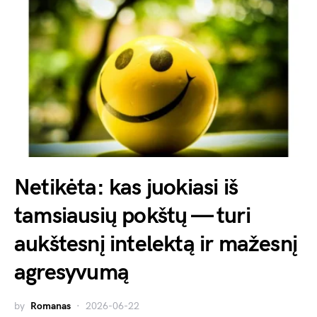
Netikėta: kas juokiasi iš
tamsiausių pokštų — turi
aukštesnį intelektą ir mažesnį
agresyvumą
by
Romanas
2026-06-22