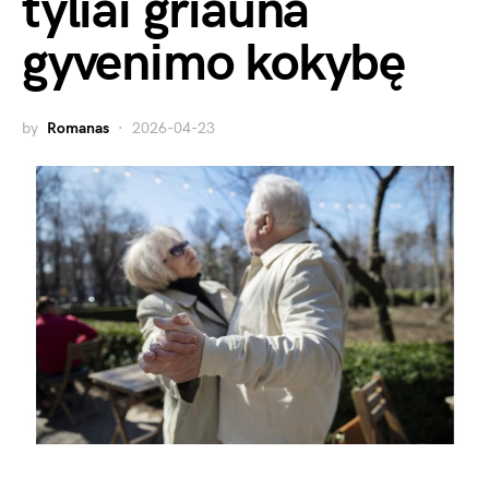
tyliai griauna
gyvenimo kokybę
by
Romanas
2026-04-23