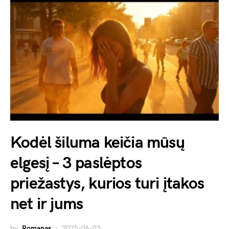
Kodėl šiluma keičia mūsų
elgesį – 3 paslėptos
priežastys, kurios turi įtakos
net ir jums
by
Romanas
2025-06-03