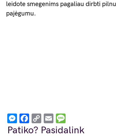
leidote smegenims pagaliau dirbti pilnu
pajėgumu.
Messenger
Facebook
Copy
Email
Message
Link
Patiko? Pasidalink