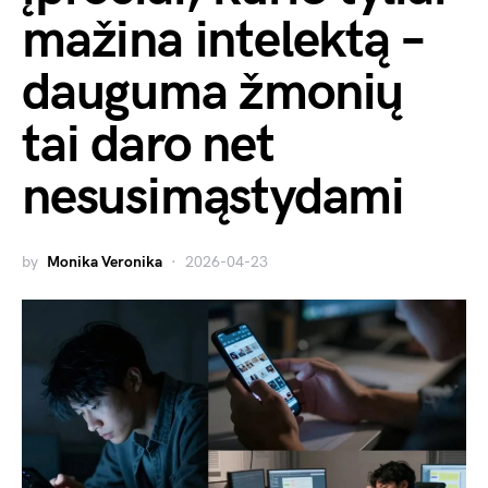
mažina intelektą –
dauguma žmonių
tai daro net
nesusimąstydami
by
Monika Veronika
2026-04-23