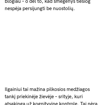
blogiau – o dėl to, kad smegenys tiesiog
nespėja persijungti be nuostolių.
Ilgainiui tai mažina pilkosios medžiagos
tankį priekinėje žievėje – srityje, kuri
atsakinga už kognityvinę kontrolę. Tai nėra