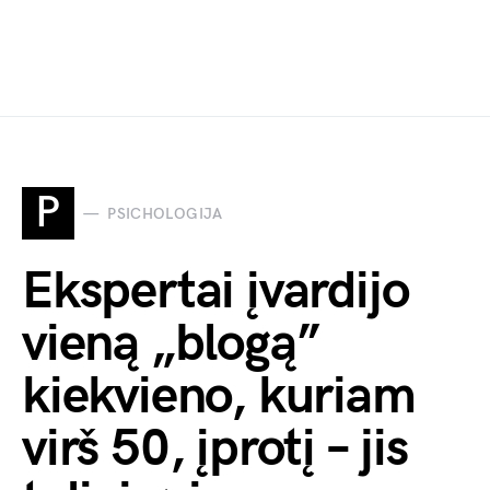
P
PSICHOLOGIJA
Ekspertai įvardijo
vieną „blogą”
kiekvieno, kuriam
virš 50, įprotį – jis