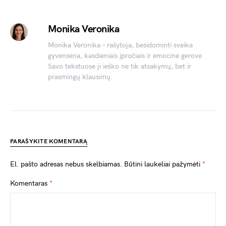
Monika Veronika
Monika Veronika – rašytoja, besidominti sveika
gyvensena, kasdieniais įpročiais ir emocine gerove.
Savo tekstuose ji ieško ne tik atsakymų, bet ir
prasmingų klausimų.
PARAŠYKITE KOMENTARĄ
El. pašto adresas nebus skelbiamas.
Būtini laukeliai pažymėti
*
Komentaras
*