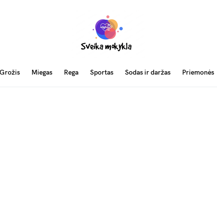
Grožis
Miegas
Rega
Sportas
Sodas ir daržas
Priemonės