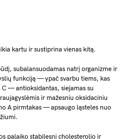
kia kartu ir sustiprina vienas kitą.
pūdį, subalansuodamas natrį organizme ir
slių funkciją — ypač svarbu tiems, kas
 C — antioksidantas, siejamas su
raujagyslėmis ir mažesniu oksidaciniu
ino A pirmtakas — apsaugo ląsteles nuo
žiumi.
s palaiko stabilesnį cholesterolio ir