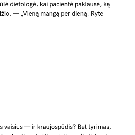
ūlė dietologė, kai pacientė paklausė, ką
džio. — „Vieną mangą per dieną. Ryte
 vaisius — ir kraujospūdis? Bet tyrimas,