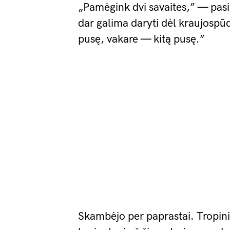
„Pamėgink dvi savaites,” — pasi
dar galima daryti dėl kraujospū
pusę, vakare — kitą pusę.”
Skambėjo per paprastai. Tropinis