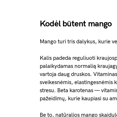
Kodėl būtent mango
Mango turi tris dalykus, kurie vei
Kalis padeda reguliuoti kraujos
palaikydamas normalią kraujagy
vartoja daug druskos. Vitaminas
sveikesnėmis, elastingesnėmis k
stresu. Beta karotenas — vitam
pažeidimų, kurie kaupiasi su am
Be to, natūralios mango skaidulo