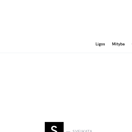
Ligos
Mityba
S
SVEIKATA