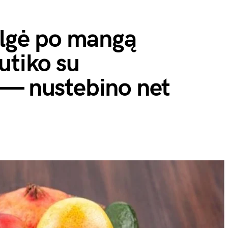
algė po mangą
utiko su
 — nustebino net