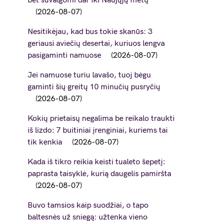
bet suvalgomi dar iki Naujųjų metų
2026-08-07
Nesitikėjau, kad bus tokie skanūs: 3
geriausi aviečių desertai, kuriuos lengva
pasigaminti namuose
2026-08-07
Jei namuose turiu lavašo, tuoj bėgu
gaminti šių greitų 10 minučių pusryčių
2026-08-07
Kokių prietaisų negalima be reikalo traukti
iš lizdo: 7 buitiniai įrenginiai, kuriems tai
tik kenkia
2026-08-07
Kada iš tikro reikia keisti tualeto šepetį:
paprasta taisyklė, kurią daugelis pamiršta
2026-08-07
Buvo tamsios kaip suodžiai, o tapo
baltesnės už sniegą: užtenka vieno