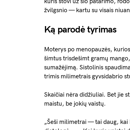
kuris stovi už šio patarimo, rodo 
žvilgsnio — kartu su visais niuan
Ką parodė tyrimas
Moterys po menopauzės, kurios d
šimtus trisdešimt gramų mango
sumažėjimą. Sistolinis spaudimas
trimis milimetrais gyvsidabrio st
Skaičiai nėra didžiuliai. Bet jie s
maistu, be jokių vaistų.
„Šeši milimetrai — tai daug, kai