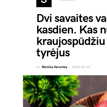
Dvi savaites v
kasdien. Kas n
kraujospūdžiu
tyrėjus
by
Monika Veronika
2026-05-24