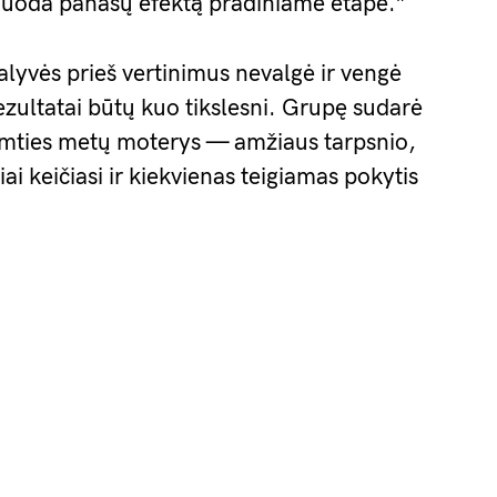
 duoda panašų efektą pradiniame etape.”
alyvės prieš vertinimus nevalgė ir vengė
rezultatai būtų kuo tikslesni. Grupę sudarė
imties metų moterys — amžiaus tarpsnio,
iai keičiasi ir kiekvienas teigiamas pokytis