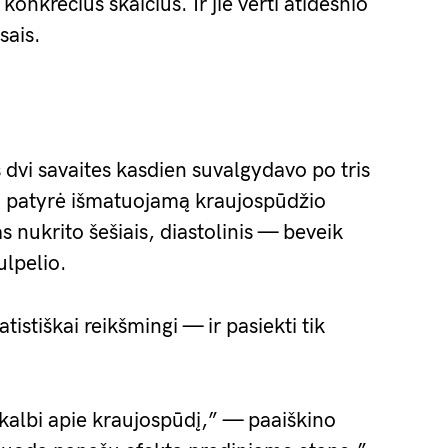
konkrečius skaičius. Ir jie verti atidesnio
sais.
vi savaites kasdien suvalgydavo po tris
, patyrė išmatuojamą kraujospūdžio
 nukrito šešiais, diastolinis — beveik
ulpelio.
tatistiškai reikšmingi — ir pasiekti tik
 kalbi apie kraujospūdį,” — paaiškino