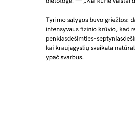
dietologė. — „Kai kurie vaistai
Tyrimo sąlygos buvo griežtos: d
intensyvaus fizinio krūvio, kad 
penkiasdešimties–septyniasdeš
kai kraujagyslių sveikata natūral
ypač svarbus.