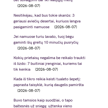
bet suvalgomi dar iki Naujųjų metų
2026-08-07
Nesitikėjau, kad bus tokie skanūs: 3
geriausi aviečių desertai, kuriuos lengva
pasigaminti namuose
2026-08-07
Jei namuose turiu lavašo, tuoj bėgu
gaminti šių greitų 10 minučių pusryčių
2026-08-07
Kokių prietaisų negalima be reikalo traukti
iš lizdo: 7 buitiniai įrenginiai, kuriems tai
tik kenkia
2026-08-07
Kada iš tikro reikia keisti tualeto šepetį:
paprasta taisyklė, kurią daugelis pamiršta
2026-08-07
Buvo tamsios kaip suodžiai, o tapo
baltesnės už sniegą: užtenka vieno