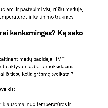
uojami ir pastebimi visų rūšių meduje,
temperatūros ir kaitinimo trukmės.
krai kenksmingas? Ką sako
d kaitinant medų padidėja HMF
ntų aktyvumas bei antioksidacinis
ai iš tiesų kelia grėsmę sveikatai?
veikis:
riklausomai nuo temperatūros ir