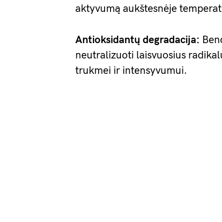
aktyvumą aukštesnėje temperat
Antioksidantų degradacija:
Bend
neutralizuoti laisvuosius radika
trukmei ir intensyvumui.