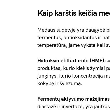
Kaip karštis keičia m
Medaus sudėtyje yra daugybė bi
fermentus, antioksidantus ir na
temperatūra, jame vyksta keli s
Hidroksimetilfurfurolo (HMF) s
produktas, kurio kiekis žymiai 
junginys, kurio koncentracija m
kokybę ir šviežumą.
Fermentų aktyvumo mažėjimas
diastazė ir invertazė, yra jautrūs