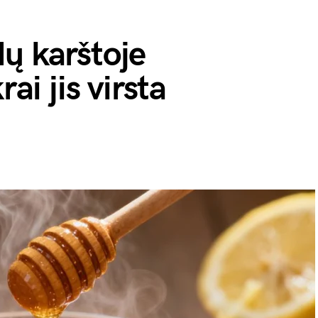
ų karštoje
rai jis virsta