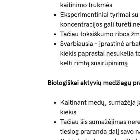
kaitinimo trukmės
Eksperimentiniai tyrimai su
koncentracijos gali turėti n
Tačiau toksiškumo ribos žm
Svarbiausia – įprastinė arb
kiekis paprastai nesukelia 
kelti rimtą susirūpinimą
Biologiškai aktyvių medžiagų p
Kaitinant medų, sumažėja j
kiekis
Tačiau šis sumažėjimas nere
tiesiog praranda dalį savo 