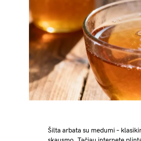
Šilta arbata su medumi – klasiki
skausmo. Tačiau internete plint