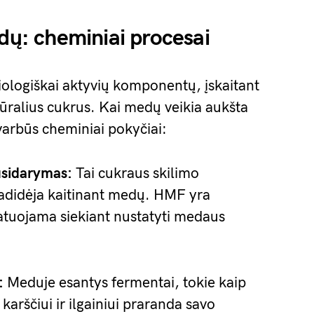
edų: cheminiai procesai
ologiškai aktyvių komponentų, įskaitant
tūralius cukrus. Kai medų veikia aukšta
varbūs cheminiai pokyčiai:
usidarymas:
Tai cukraus skilimo
padidėja kaitinant medų. HMF yra
atuojama siekiant nustatyti medaus
:
Meduje esantys fermentai, tokie kaip
 karščiui ir ilgainiui praranda savo