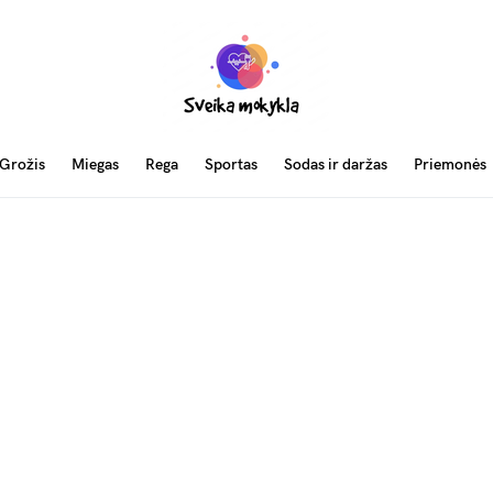
Grožis
Miegas
Rega
Sportas
Sodas ir daržas
Priemonės