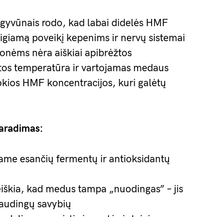
 gyvūnais rodo, kad labai didelės HMF
eigiamą poveikį kepenims ir nervų sistemai
onėms nėra aiškiai apibrėžtos
atos temperatūra ir vartojamas medaus
tokios HMF koncentracijos, kuri galėtų
raradimas:
ame esančių fermentų ir antioksidantų
iškia, kad medus tampa „nuodingas” – jis
naudingų savybių