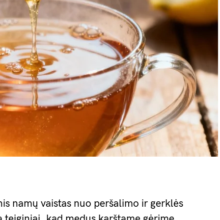
nis namų vaistas nuo peršalimo ir gerklės
a teiginiai, kad medus karštame gėrime