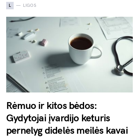
L
LIGOS
Rėmuo ir kitos bėdos:
Gydytojai įvardijo keturis
pernelyg didelės meilės kavai