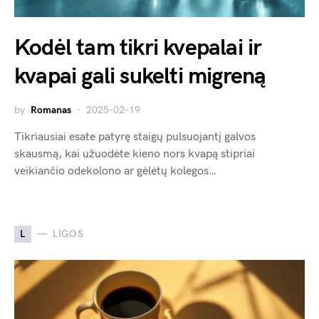
Kodėl tam tikri kvepalai ir
kvapai gali sukelti migreną
by
Romanas
2025-02-19
Tikriausiai esate patyrę staigų pulsuojantį galvos
skausmą, kai užuodėte kieno nors kvapą stipriai
veikiančio odekolono ar gėlėtų kolegos…
L
LIGOS