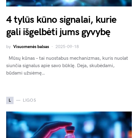
4 tylūs kūno signalai, kurie
gali išgelbėti jums gyvybę
by
Visuomenės balsas
2025-09-18
Mūsų kūnas – tai nuostabus mechanizmas, kuris nuolat
siunčia signalus apie savo būklę. Deja, skubėdami,
būdami užsiėmę…
L
LIGOS