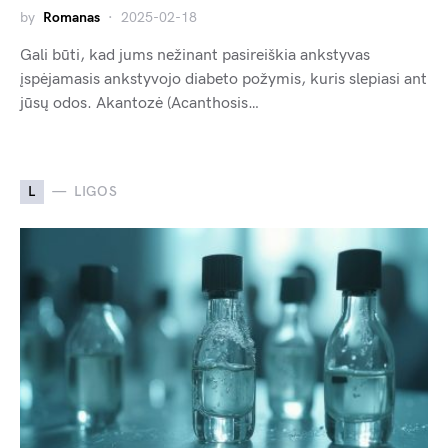
by
Romanas
2025-02-18
Gali būti, kad jums nežinant pasireiškia ankstyvas
įspėjamasis ankstyvojo diabeto požymis, kuris slepiasi ant
jūsų odos. Akantozė (Acanthosis…
L
LIGOS