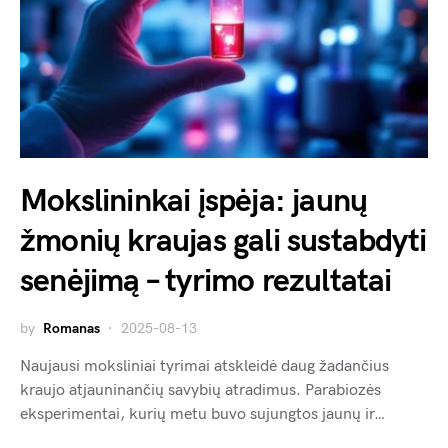
Mokslininkai įspėja: jaunų
žmonių kraujas gali sustabdyti
senėjimą – tyrimo rezultatai
by
Romanas
2025-08-13
Naujausi moksliniai tyrimai atskleidė daug žadančius
kraujo atjauninančių savybių atradimus. Parabiozės
eksperimentai, kurių metu buvo sujungtos jaunų ir…