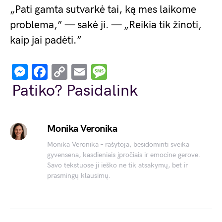
„Pati gamta sutvarkė tai, ką mes laikome
problema,” — sakė ji. — „Reikia tik žinoti,
kaip jai padėti.”
Messenger
Facebook
Copy
Email
Message
Link
Patiko? Pasidalink
Monika Veronika
Monika Veronika – rašytoja, besidominti sveika
gyvensena, kasdieniais įpročiais ir emocine gerove.
Savo tekstuose ji ieško ne tik atsakymų, bet ir
prasmingų klausimų.