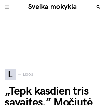
Sveika mokykla
L
LIGOS
„Tepk kasdien tris
savaites.” Močiutė