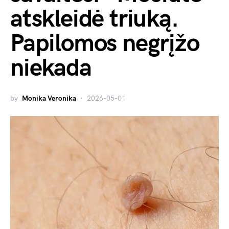
atskleidė triuką.
Papilomos negrįžo
niekada
by
Monika Veronika
2026-05-01