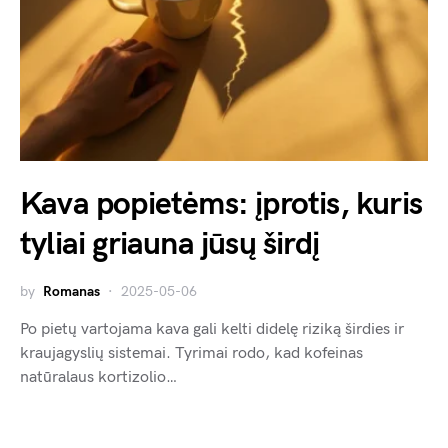
Kava popietėms: įprotis, kuris
tyliai griauna jūsų širdį
by
Romanas
2025-05-06
Po pietų vartojama kava gali kelti didelę riziką širdies ir
kraujagyslių sistemai. Tyrimai rodo, kad kofeinas
natūralaus kortizolio…