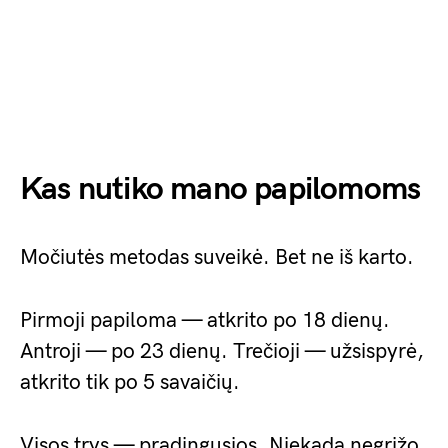
Kas nutiko mano papilomoms
Močiutės metodas suveikė. Bet ne iš karto.
Pirmoji papiloma — atkrito po 18 dienų.
Antroji — po 23 dienų. Trečioji — užsispyrė,
atkrito tik po 5 savaičių.
Visos trys — pradingusios. Niekada negrįžo.