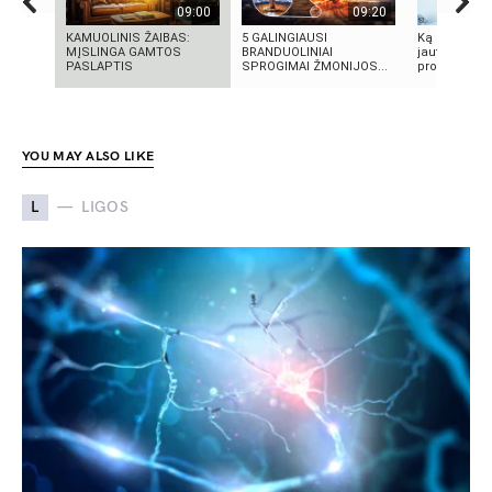
09:00
09:20
KAMUOLINIS ŽAIBAS:
5 GALINGIAUSI
Ką reikia žin
MĮSLINGA GAMTOS
BRANDUOLINIAI
jautrią odą?
PASLAPTIS
SPROGIMAI ŽMONIJOS...
produktai, n
YOU MAY ALSO LIKE
L
LIGOS