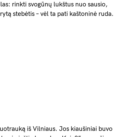
alas: rinkti svogūnų lukštus nuo sausio,
ytą stebėtis – vėl ta pati kaštoninė ruda.
nuotrauką iš Vilniaus. Jos kiaušiniai buvo