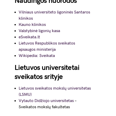
Naudingos nuorodos
Vilniaus universiteto ligoninės Santaros
klinikos
Kauno klinikos
Valstybinė ligonių kasa
eSveikata.lt
Lietuvos Respublikos sveikatos
apsaugos ministerija
Wikipedia: Sveikata
Lietuvos universitetai
sveikatos srityje
Lietuvos sveikatos mokslų universitetas
(LSMU)
Vytauto Didžiojo universitetas
–
Sveikatos mokslų fakultetas