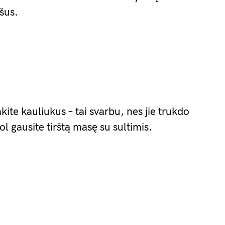
šus.
imkite kauliukus – tai svarbu, nes jie trukdo
ol gausite tirštą masę su sultimis.