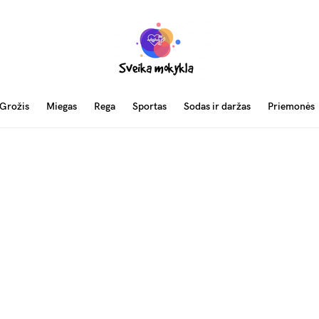
Grožis
Miegas
Rega
Sportas
Sodas ir daržas
Priemonės