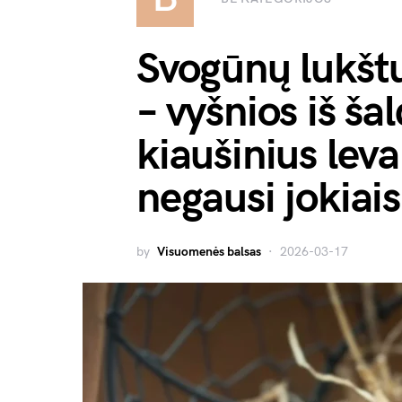
Svogūnų lukšt
– vyšnios iš š
kiaušinius lev
negausi jokiais
by
Visuomenės balsas
2026-03-17