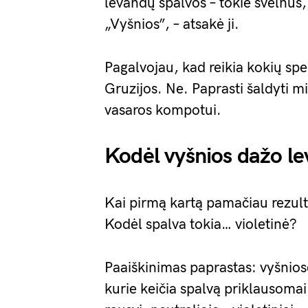
levandų spalvos – tokie švelnūs, 
„Vyšnios”, – atsakė ji.
Pagalvojau, kad reikia kokių spec
Gruzijos. Ne. Paprasti šaldyti mi
vasaros kompotui.
Kodėl vyšnios dažo l
Kai pirmą kartą pamačiau rezult
Kodėl spalva tokia… violetinė?
Paaiškinimas paprastas: vyšnios
kurie keičia spalvą priklausomai