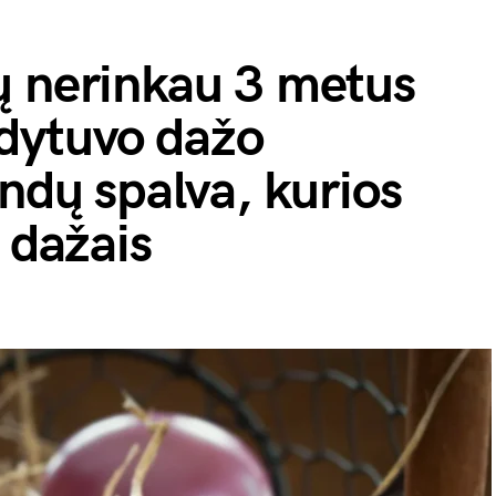
ų nerinkau 3 metus
aldytuvo dažo
andų spalva, kurios
 dažais