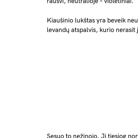
rausvi, neutralioje – violetiniai.
Kiaušinio lukštas yra beveik neu
levandų atspalvis, kurio nerasi
Sesuo to nežinojo. Ji tiesiog no