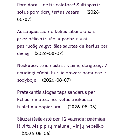
Pomidorai – ne tik salotose! Sultingas ir
sotus pomidorų tartas vasarai
2026-
08-07
Aš supjaustau ridikėlius labai plonais
griežinėliais ir užpilu padažu: visi
pasiruošę valgyti šias salotas du kartus per
dieną
2026-08-07
Neskubėkite išmesti stiklainių dangtelių: 7
naudingi būdai, kur jie pravers namuose ir
sodyboje
2026-08-07
Pratekantis stogas taps sandarus per
kelias minutes: netikėtas triukas su
tualetiniu popieriumi
2026-08-06
Šliužai išsilakstė per 12 valandų: paėmiau
iš virtuvės pipirų malūnėlį – ir jų nebeliko
2026-08-06