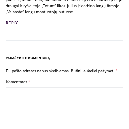
draugai ir ryšiai toje „Totum” liko). julius įsidarbino langų firmoje
„Velansta” langų montuotojų butuose.
REPLY
PARAŠYKITE KOMENTARĄ
El. pašto adresas nebus skelbiamas.
Būtini laukeliai pažymėti
*
Komentaras
*