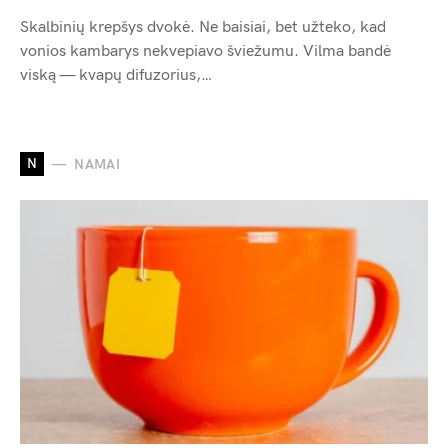
Skalbinių krepšys dvokė. Ne baisiai, bet užteko, kad
vonios kambarys nekvepiavo šviežumu. Vilma bandė
viską — kvapų difuzorius,…
N
NAMAI