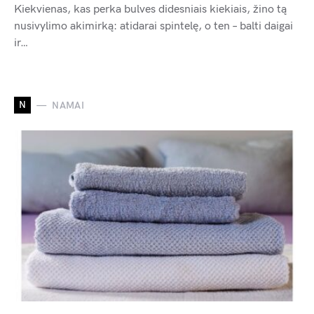
Kiekvienas, kas perka bulves didesniais kiekiais, žino tą
nusivylimo akimirką: atidarai spintelę, o ten – balti daigai
ir…
N
NAMAI