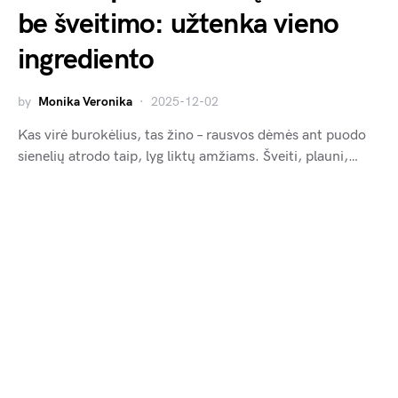
be šveitimo: užtenka vieno
ingrediento
by
Monika Veronika
2025-12-02
Kas virė burokėlius, tas žino – rausvos dėmės ant puodo
sienelių atrodo taip, lyg liktų amžiams. Šveiti, plauni,…