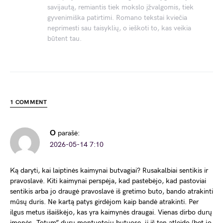
savijautą, remiantis tiek mokslo įžvalgomis, tiek
gyvenimiška patirtimi. Romano tekstai kviečia
neprimesti sau taisyklių, o ieškoti to, kas veikia
būtent tau.
1 COMMENT
O
parašė:
2026-05-14 7:10
Ką daryti, kai laiptinės kaimynai butvagiai? Rusakalbiai sentikis ir
pravoslavė. Kiti kaimynai perspėja, kad pastebėjo, kad pastoviai
sentikis arba jo draugė pravoslavė iš gretimo buto, bando atrakinti
mūsų duris. Ne kartą patys girdėjom kaip bandė atrakinti. Per
ilgus metus išaiškėjo, kas yra kaimynės draugai. Vienas dirbo durų
įmonės „Totum” durų montuotoju butuose, jį iš ten atleido (bet jo