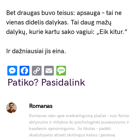
Bet draugas buvo teisus: apsauga – tai ne
vienas didelis dalykas. Tai daug mažų
dalykų, kurie kartu sako vagiui: „Eik kitur.”
Ir dažniausiai jis eina.
Messenger
Facebook
Copy
Email
Message
Link
Patiko? Pasidalink
Romanas
Romanas rašo apie sveikatingumą plačiai – nuo fizinio
aktyvumo ir mitybos iki psichologinės pusiausvyros ir
kasdienio sąmoningumo. Jo tikslas – padėti
skaitytojams atrasti skirtingus kelius į geresnę