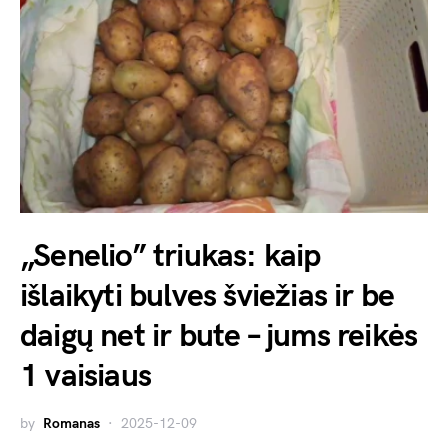
„Senelio” triukas: kaip
išlaikyti bulves šviežias ir be
daigų net ir bute – jums reikės
1 vaisiaus
by
Romanas
2025-12-09