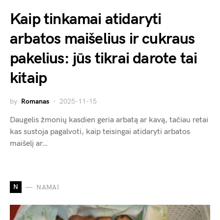
Kaip tinkamai atidaryti
arbatos maišelius ir cukraus
pakelius: jūs tikrai darote tai
kitaip
by
Romanas
2025-11-15
Daugelis žmonių kasdien geria arbatą ar kavą, tačiau retai
kas sustoja pagalvoti, kaip teisingai atidaryti arbatos
maišelį ar…
N
NAMAI