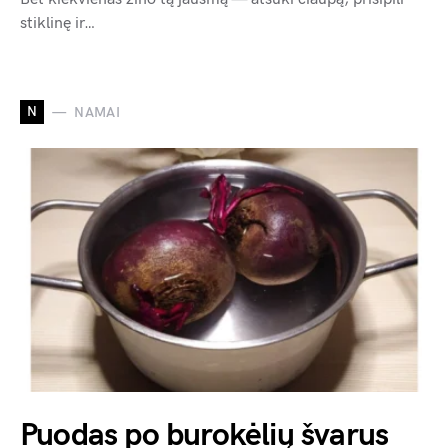
stiklinę ir…
N
NAMAI
Puodas po burokėlių švarus