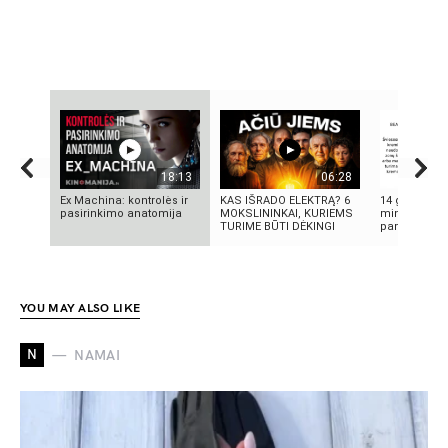
18:13
06:28
Ex Machina: kontrolės ir
KAS IŠRADO ELEKTRĄ? 6
14 grožio pa
pasirinkimo anatomija
MOKSLININKAI, KURIEMS
minutės | M
TURIME BŪTI DĖKINGI
pamoka
YOU MAY ALSO LIKE
N
NAMAI