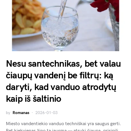
Nesu santechnikas, bet valau
čiaupų vandenį be filtrų: ką
daryti, kad vanduo atrodytų
kaip iš šaltinio
by
Romanas
2026-01-03
Miesto vandentiekio vanduo techniškai yra saugus gerti.
Bet kiekvienas žino tą jausmą — atsuki čiaupą, prisipili