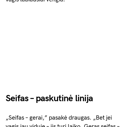
Seifas – paskutinė linija
„Seifas – gerai,” pasakė draugas. „Bet jei
vagis jau viduje – jis turi laiko. Geras seifas –