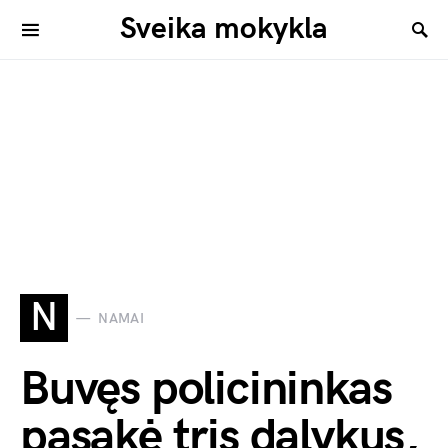
Sveika mokykla
N
NAMAI
Buvęs policininkas
pasakė tris dalykus,