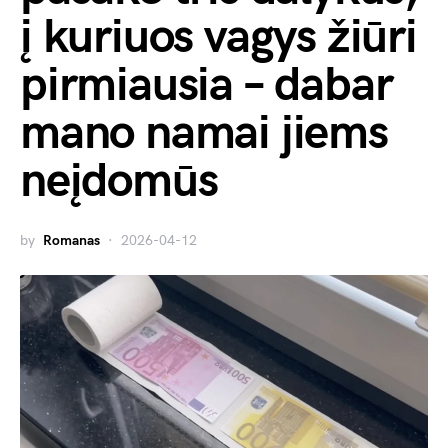
į kuriuos vagys žiūri
pirmiausia – dabar
mano namai jiems
neįdomūs
by
Romanas
2026-04-12