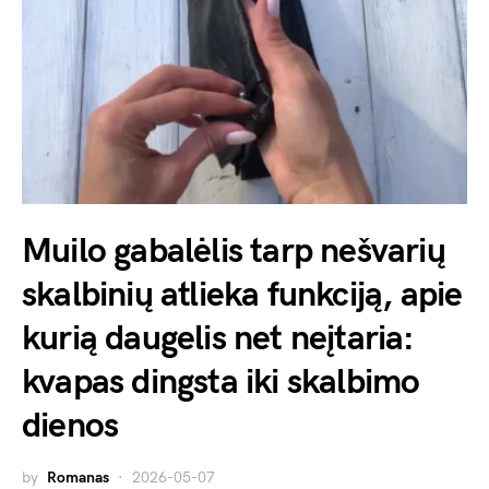
Muilo gabalėlis tarp nešvarių
skalbinių atlieka funkciją, apie
kurią daugelis net neįtaria:
kvapas dingsta iki skalbimo
dienos
by
Romanas
2026-05-07