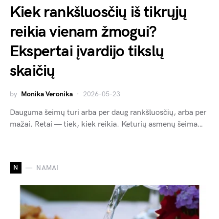
Kiek rankšluosčių iš tikrųjų
reikia vienam žmogui?
Ekspertai įvardijo tikslų
skaičių
by
Monika Veronika
2026-05-23
Dauguma šeimų turi arba per daug rankšluosčių, arba per
mažai. Retai — tiek, kiek reikia. Keturių asmenų šeima…
N
NAMAI