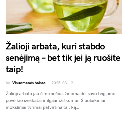
Žalioji arbata, kuri stabdo
senėjimą – bet tik jei ją ruošite
taip!
by
Visuomenės balsas
2025-03-12
Žalioji arbata jau šimtmečius žinoma dėl savo teigiamo
poveikio sveikatai ir ilgaamžiškumui. Šiuolaikiniai
moksliniai tyrimai patvirtina tai, ką…