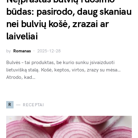
būdas: pasirodo, daug skaniau
nei bulvių košė, zrazai ar
laiveliai
by
Romanas
2025-12-28
Bulvės – tai produktas, be kurio sunku įsivaizduoti
lietuvišką stalą. Košė, keptos, virtos, zrazy su mėsa…
Atrodo, kad…
R
RECEPTAI