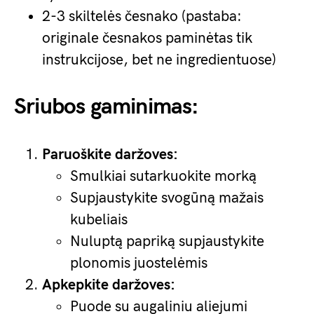
2-3 skiltelės česnako (pastaba:
originale česnakos paminėtas tik
instrukcijose, bet ne ingredientuose)
Sriubos gaminimas:
Paruoškite daržoves:
Smulkiai sutarkuokite morką
Supjaustykite svogūną mažais
kubeliais
Nuluptą papriką supjaustykite
plonomis juostelėmis
Apkepkite daržoves:
Puode su augaliniu aliejumi