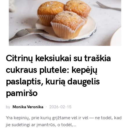
Citrinų keksiukai su traškia
cukraus plutele: kepėjų
paslaptis, kurią daugelis
pamiršo
by
Monika Veronika
2026-02-15
Yra kepinių, prie kurių grįžtame vėl ir vėl — ne todėl, kad
jie sudėtingi ar įmantrūs, o todėl,…