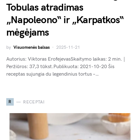
Tobulas atradimas
„Napoleono“ ir „Karpatkos“
mėgėjams
by
Visuomenės balsas
2025-11-21
Autorius: Viktoras ErofejevasSkaitymo laikas: 2 min. |
Peržiūros: 37,3 tūkst.Publikuota: 2021-10-20 Šis
receptas sujungia du legendinius tortus –…
R
RECEPTAI