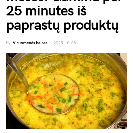
25 minutes iš
paprastų produktų
by
Visuomenės balsas
2025-10-08