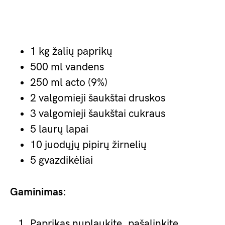
1 kg žalių paprikų
500 ml vandens
250 ml acto (9%)
2 valgomieji šaukštai druskos
3 valgomieji šaukštai cukraus
5 laurų lapai
10 juodųjų pipirų žirnelių
5 gvazdikėliai
Gaminimas:
Paprikas nuplaukite, pašalinkite