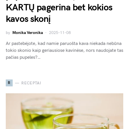
KARTŲ pagerina bet kokios
kavos skonį
by
Monika Veronika
2025-11-08
Ar pastebėjote, kad namie paruošta kava niekada nebūna
tokio skonio kaip geriausiose kavinėse, nors naudojate tas
pačias pupeles?…
R
RECEPTAI