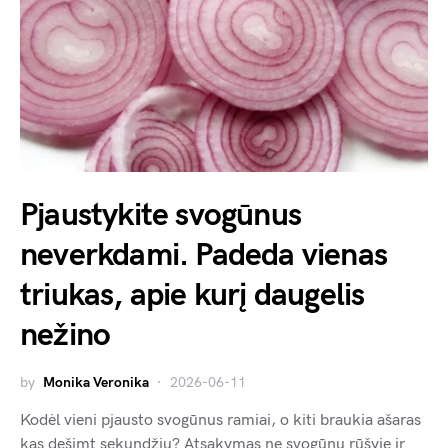
Pjaustykite svogūnus
neverkdami. Padeda vienas
triukas, apie kurį daugelis
nežino
by
Monika Veronika
2026-06-11
Kodėl vieni pjausto svogūnus ramiai, o kiti braukia ašaras
kas dešimt sekundžių? Atsakymas ne svogūnų rūšyje ir