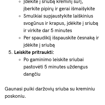
Įdėkite į sriubą kreminį sūrį,
įberkite pipirų ir gerai išmaišykite
Smulkiai supjaustykite laiškinius
svogūnus ir krapus, įdėkite į sriubą
ir virkite dar 5 minutes
Per spaudiklį išspauskite česnaką ir
įdėkite į sriubą
Leiskite pritraukti:
Po gaminimo leiskite sriubai
pastovėti 5 minutes uždengus
dangčiu
Gaunasi puiki daržovių sriuba su kreminiu
poskoniu.