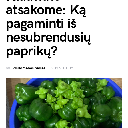
atsakome: Ką
pagaminti iš
nesubrendusių
paprikų?
by
Visuomenės balsas
2025-10-08