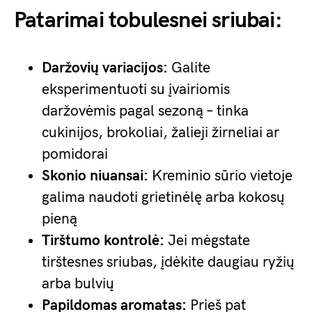
Patarimai tobulesnei sriubai:
Daržovių variacijos:
Galite
eksperimentuoti su įvairiomis
daržovėmis pagal sezoną – tinka
cukinijos, brokoliai, žalieji žirneliai ar
pomidorai
Skonio niuansai:
Kreminio sūrio vietoje
galima naudoti grietinėlę arba kokosų
pieną
Tirštumo kontrolė:
Jei mėgstate
tirštesnes sriubas, įdėkite daugiau ryžių
arba bulvių
Papildomas aromatas:
Prieš pat