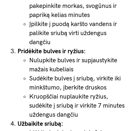
pakepinkite morkas, svogūnus ir
papriką kelias minutes
Įpilkite į puodą karšto vandens ir
palikite sriubą virti uždengus
dangčiu
Pridėkite bulves ir ryžius:
Nulupkite bulves ir supjaustykite
mažais kubeliais
Sudėkite bulves į sriubą, virkite iki
minkštumo, įberkite druskos
Kruopščiai nuplaukite ryžius,
sudėkite į sriubą ir virkite 7 minutes
uždengus dangčiu
Užbaikite sriubą: