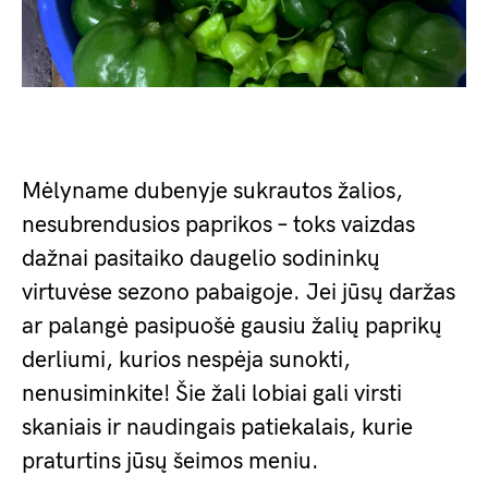
Mėlyname dubenyje sukrautos žalios,
nesubrendusios paprikos – toks vaizdas
dažnai pasitaiko daugelio sodininkų
virtuvėse sezono pabaigoje. Jei jūsų daržas
ar palangė pasipuošė gausiu žalių paprikų
derliumi, kurios nespėja sunokti,
nenusiminkite! Šie žali lobiai gali virsti
skaniais ir naudingais patiekalais, kurie
praturtins jūsų šeimos meniu.