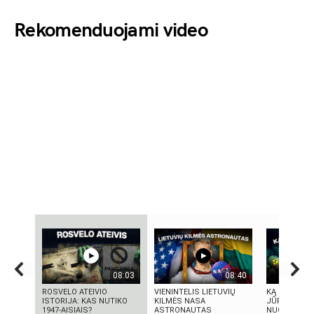
Rekomenduojami video
08:03
08:40
ROSVELO ATEIVIO
VIENINTELIS LIETUVIŲ
KĄ SLEPIA B
ISTORIJA: KAS NUTIKO
KILMĖS NASA
JŪRA? 5
1947-AISIAIS?
ASTRONAUTAS
NUGRIMZDUS