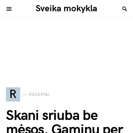
Sveika mokykla
R
RECEPTAI
Skani sriuba be
mėsos. Gaminu per