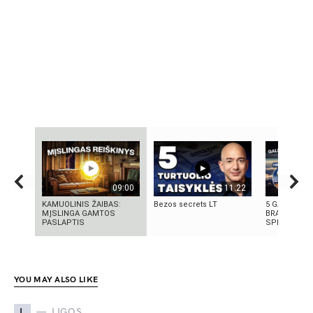
09:00
11:22
KAMUOLINIS ŽAIBAS:
Bezos secrets LT
5 GALINGIAU
MĮSLINGA GAMTOS
BRANDUOLIN
PASLAPTIS
SPROGIMAI 
YOU MAY ALSO LIKE
L
LIGOS