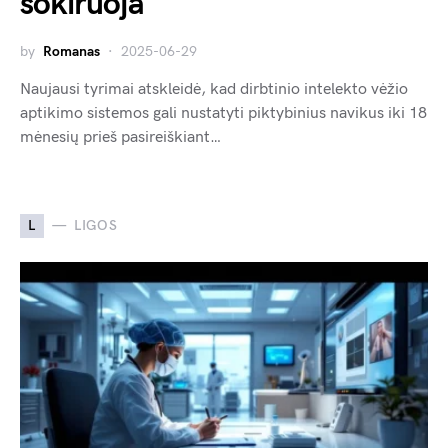
šokiruoja
by
Romanas
2025-06-29
Naujausi tyrimai atskleidė, kad dirbtinio intelekto vėžio
aptikimo sistemos gali nustatyti piktybinius navikus iki 18
mėnesių prieš pasireiškiant…
L
LIGOS