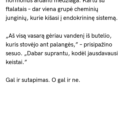
hormonus ardanti medžiaga. Kartu su
ftalatais – dar viena grupė cheminių
junginių, kurie kišasi į endokrininę sistemą.
„Aš visą vasarą gėriau vandenį iš butelio,
kuris stovėjo ant palangės,” – prisipažino
sesuo. „Dabar suprantu, kodėl jausdavausi
keistai.”
Gal ir sutapimas. O gal ir ne.