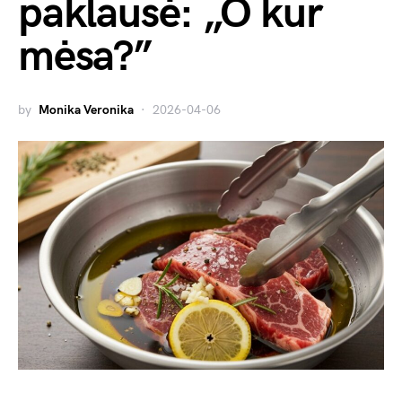
paklausė: „O kur
mėsa?”
by
Monika Veronika
2026-04-06