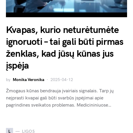
Kvapas, kurio neturėtumėte
ignoruoti – tai gali būti pirmas
ženklas, kad jūsų kūnas jus
įspėja
by
Monika Veronika
2025-04-12
Žmogaus kūnas bendrauja įvairiais signalais. Tarp jų
neįprasti kvapai gali būti svarbūs įspėjimai apie
pagrindines sveikatos problemas. Medicininiuose…
L
LIGOS