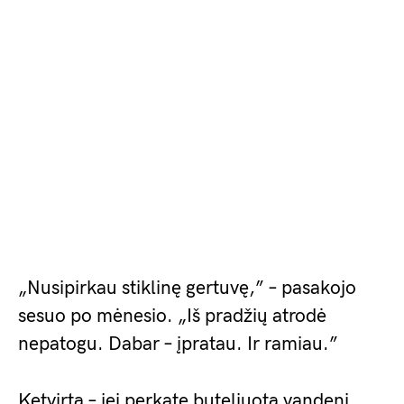
„Nusipirkau stiklinę gertuvę,” – pasakojo
sesuo po mėnesio. „Iš pradžių atrodė
nepatogu. Dabar – įpratau. Ir ramiau.”
Ketvirtą – jei perkate buteliuotą vandenį,