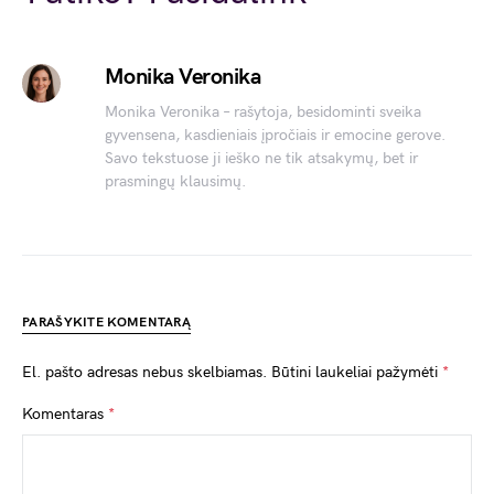
Monika Veronika
Monika Veronika – rašytoja, besidominti sveika
gyvensena, kasdieniais įpročiais ir emocine gerove.
Savo tekstuose ji ieško ne tik atsakymų, bet ir
prasmingų klausimų.
PARAŠYKITE KOMENTARĄ
El. pašto adresas nebus skelbiamas.
Būtini laukeliai pažymėti
*
Komentaras
*