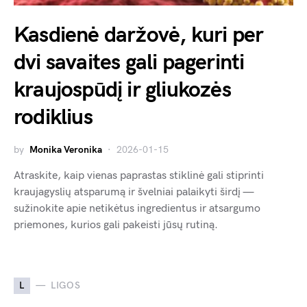
Kasdienė daržovė, kuri per
dvi savaites gali pagerinti
kraujospūdį ir gliukozės
rodiklius
by
Monika Veronika
2026-01-15
Atraskite, kaip vienas paprastas stiklinė gali stiprinti
kraujagyslių atsparumą ir švelniai palaikyti širdį —
sužinokite apie netikėtus ingredientus ir atsargumo
priemones, kurios gali pakeisti jūsų rutiną.
L
LIGOS