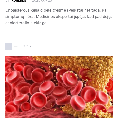
by
Romanas
2025-07-23
Cholesterolis kelia didelę grėsmę sveikatai net tada, kai
simptomų nėra. Medicinos ekspertai įspėja, kad padidėjęs
cholesterolio kiekis gali…
L
LIGOS