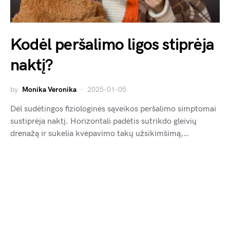
Kodėl peršalimo ligos stiprėja
naktį?
by
Monika Veronika
2025-01-05
Dėl sudėtingos fiziologinės sąveikos peršalimo simptomai
sustiprėja naktį. Horizontali padėtis sutrikdo gleivių
drenažą ir sukelia kvėpavimo takų užsikimšimą,…