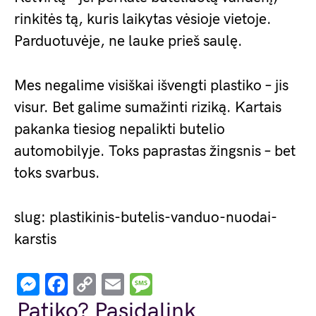
rinkitės tą, kuris laikytas vėsioje vietoje.
Parduotuvėje, ne lauke prieš saulę.
Mes negalime visiškai išvengti plastiko – jis
visur. Bet galime sumažinti riziką. Kartais
pakanka tiesiog nepalikti butelio
automobilyje. Toks paprastas žingsnis – bet
toks svarbus.
slug: plastikinis-butelis-vanduo-nuodai-
karstis
Messenger
Facebook
Copy
Email
Message
Link
Patiko? Pasidalink