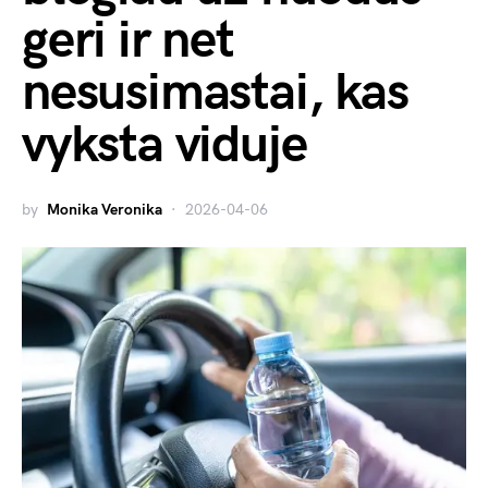
geri ir net
nesusimastai, kas
vyksta viduje
by
Monika Veronika
2026-04-06