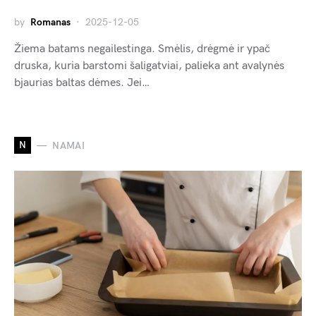
by
Romanas
2025-12-05
Žiema batams negailestinga. Smėlis, drėgmė ir ypač
druska, kuria barstomi šaligatviai, palieka ant avalynės
bjaurias baltas dėmes. Jei…
N
NAMAI