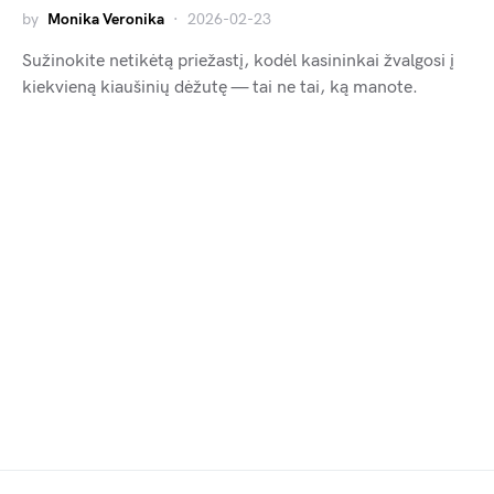
by
Monika Veronika
2026-02-23
Sužinokite netikėtą priežastį, kodėl kasininkai žvalgosi į
kiekvieną kiaušinių dėžutę — tai ne tai, ką manote.