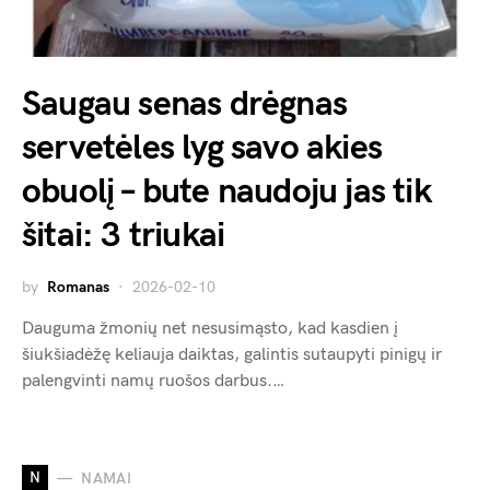
Saugau senas drėgnas
servetėles lyg savo akies
obuolį – bute naudoju jas tik
šitai: 3 triukai
by
Romanas
2026-02-10
Dauguma žmonių net nesusimąsto, kad kasdien į
šiukšiadėžę keliauja daiktas, galintis sutaupyti pinigų ir
palengvinti namų ruošos darbus.…
N
NAMAI