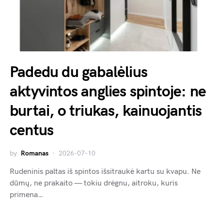
Padedu du gabalėlius
aktyvintos anglies spintoje: ne
burtai, o triukas, kainuojantis
centus
by
Romanas
2026-07-10
Rudeninis paltas iš spintos išsitraukė kartu su kvapu. Ne
dūmų, ne prakaito — tokiu drėgnu, aitroku, kuris
primena…