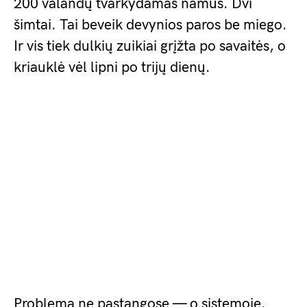
200 valandų tvarkydamas namus. Dvi
šimtai. Tai beveik devynios paros be miego.
Ir vis tiek dulkių zuikiai grįžta po savaitės, o
kriauklė vėl lipni po trijų dienų.
Problema ne pastangose — o sistemoje.