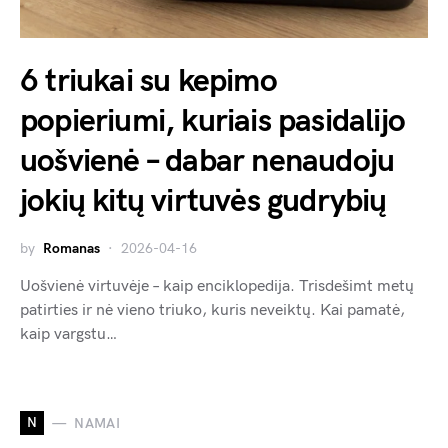
6 triukai su kepimo
popieriumi, kuriais pasidalijo
uošvienė – dabar nenaudoju
jokių kitų virtuvės gudrybių
by
Romanas
2026-04-16
Uošvienė virtuvėje – kaip enciklopedija. Trisdešimt metų
patirties ir nė vieno triuko, kuris neveiktų. Kai pamatė,
kaip vargstu…
N
NAMAI