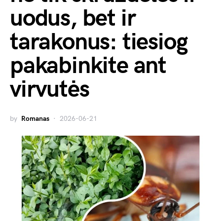
uodus, bet ir
tarakonus: tiesiog
pakabinkite ant
virvutės
by
Romanas
2026-06-21