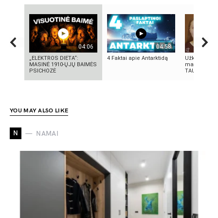
04:06
04:58
„ELEKTROS DIETA“:
4 Faktai apie Antarktidą
Užkritę voka
MASINĖ 1910-ŲJŲ BAIMĖS
makiažo rec
PSICHOZĖ
TAU!!! | Ma
YOU MAY ALSO LIKE
N
NAMAI