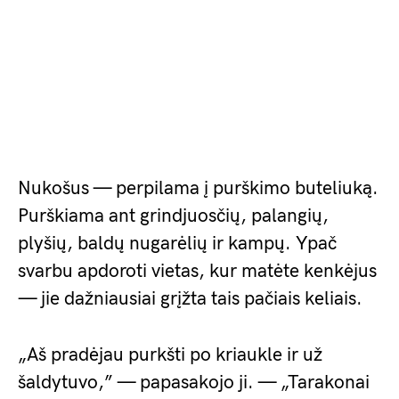
Nukošus — perpilama į purškimo buteliuką.
Purškiama ant grindjuosčių, palangių,
plyšių, baldų nugarėlių ir kampų. Ypač
svarbu apdoroti vietas, kur matėte kenkėjus
— jie dažniausiai grįžta tais pačiais keliais.
„Aš pradėjau purkšti po kriaukle ir už
šaldytuvo,” — papasakojo ji. — „Tarakonai