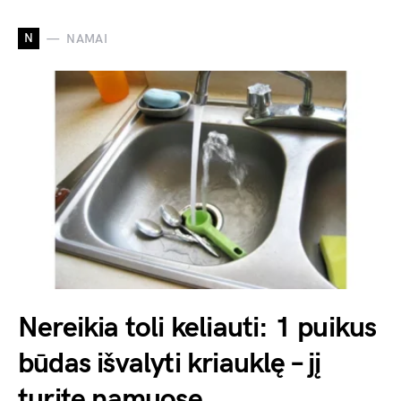
N
NAMAI
Nereikia toli keliauti: 1 puikus
būdas išvalyti kriauklę – jį
turite namuose