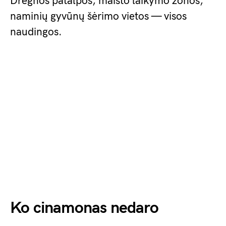
Drėgnos patalpos, maisto laikymo zonos,
naminių gyvūnų šėrimo vietos — visos
naudingos.
Ko cinamonas nedaro