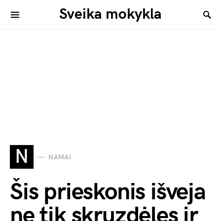
Sveika mokykla
N
NAMAI
Šis prieskonis išveja
ne tik skruzdėles ir