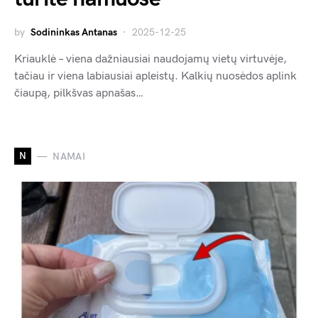
by
Sodininkas Antanas
2025-12-25
Kriauklė – viena dažniausiai naudojamų vietų virtuvėje,
tačiau ir viena labiausiai apleistų. Kalkių nuosėdos aplink
čiaupą, pilkšvas apnašas…
N
NAMAI