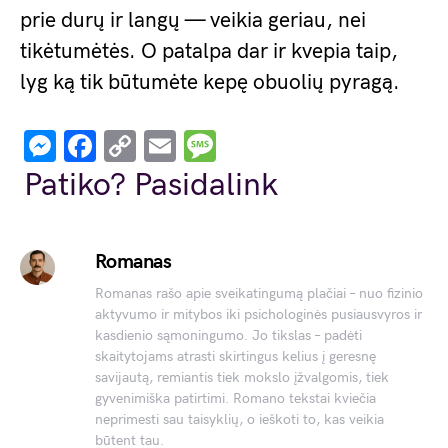
prie durų ir langų — veikia geriau, nei
tikėtumėtės. O patalpa dar ir kvepia taip,
lyg ką tik būtumėte kepę obuolių pyragą.
Messenger
Facebook
Copy
Email
Message
Link
Patiko? Pasidalink
Romanas
Romanas rašo apie sveikatingumą plačiai – nuo fizinio
aktyvumo ir mitybos iki psichologinės pusiausvyros ir
kasdienio sąmoningumo. Jo tikslas – padėti
skaitytojams atrasti skirtingus kelius į geresnę
savijautą, remiantis tiek mokslo įžvalgomis, tiek
gyvenimiška patirtimi. Romano tekstai kviečia
neprimesti sau taisyklių, o ieškoti to, kas veikia
būtent tau.