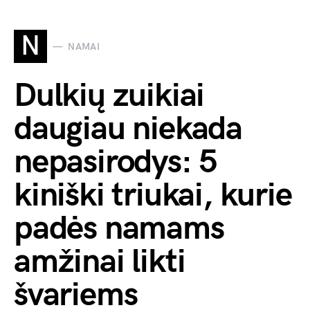
N
NAMAI
Dulkių zuikiai
daugiau niekada
nepasirodys: 5
kiniški triukai, kurie
padės namams
amžinai likti
švariems