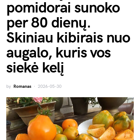
pomidorai sunoko
per 80 dienų.
Skiniau kibirais nuo
augalo, kuris vos
siekė kelį
by
Romanas
2026-05-30