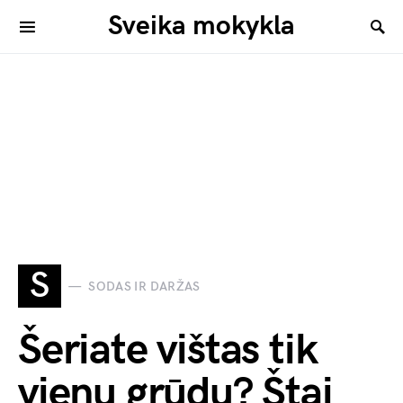
Sveika mokykla
S
SODAS IR DARŽAS
Šeriate vištas tik
vienu grūdu? Štai