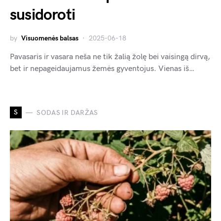
susidoroti
by
Visuomenės balsas
2025-06-18
Pavasaris ir vasara neša ne tik žalią žolę bei vaisingą dirvą,
bet ir nepageidaujamus žemės gyventojus. Vienas iš…
S
SODAS IR DARŽAS