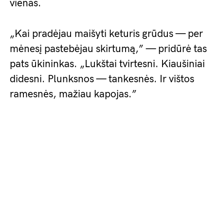
vienas.
„Kai pradėjau maišyti keturis grūdus — per
mėnesį pastebėjau skirtumą,” — pridūrė tas
pats ūkininkas. „Lukštai tvirtesni. Kiaušiniai
didesni. Plunksnos — tankesnės. Ir vištos
ramesnės, mažiau kapojas.”