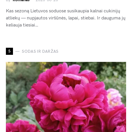
Kas sezoną Lietuvos soduose susikaupia kalnai cukinijų
atliekų — nupjautos viršūnės, lapai, stiebai. Ir dauguma jų
keliauja tiesiai…
S
SODAS IR DARŽAS