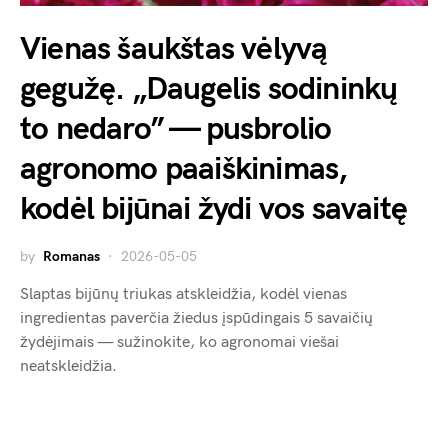
Vienas šaukštas vėlyvą
gegužę. „Daugelis sodininkų
to nedaro” — pusbrolio
agronomo paaiškinimas,
kodėl bijūnai žydi vos savaitę
by
Romanas
2026-05-05
Slaptas bijūnų triukas atskleidžia, kodėl vienas
ingredientas paverčia žiedus įspūdingais 5 savaičių
žydėjimais — sužinokite, ko agronomai viešai
neatskleidžia.