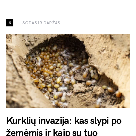
S
SODAS IR DARŽAS
Kurklių invazija: kas slypi po
žemėmis ir kaip su tuo