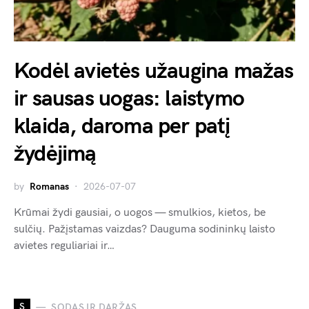
Kodėl avietės užaugina mažas
ir sausas uogas: laistymo
klaida, daroma per patį
žydėjimą
by
Romanas
2026-07-07
Krūmai žydi gausiai, o uogos — smulkios, kietos, be
sulčių. Pažįstamas vaizdas? Dauguma sodininkų laisto
avietes reguliariai ir…
S
SODAS IR DARŽAS