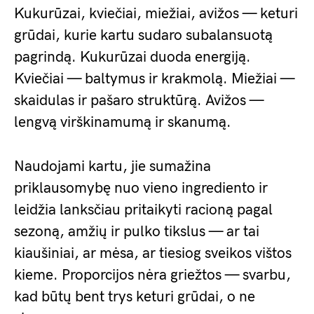
Kukurūzai, kviečiai, miežiai, avižos — keturi
grūdai, kurie kartu sudaro subalansuotą
pagrindą. Kukurūzai duoda energiją.
Kviečiai — baltymus ir krakmolą. Miežiai —
skaidulas ir pašaro struktūrą. Avižos —
lengvą virškinamumą ir skanumą.
Naudojami kartu, jie sumažina
priklausomybę nuo vieno ingrediento ir
leidžia lanksčiau pritaikyti racioną pagal
sezoną, amžių ir pulko tikslus — ar tai
kiaušiniai, ar mėsa, ar tiesiog sveikos vištos
kieme. Proporcijos nėra griežtos — svarbu,
kad būtų bent trys keturi grūdai, o ne