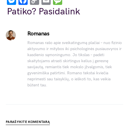
Messenger
Facebook
Copy
Email
Message
Link
Patiko? Pasidalink
Romanas
Romanas rašo apie sveikatingumą plačiai – nuo fizinio
aktyvumo ir mitybos iki psichologinės pusiausvyros ir
kasdienio sąmoningumo. Jo tikslas – padėti
skaitytojams atrasti skirtingus kelius į geresnę
savijautą, remiantis tiek mokslo įžvalgomis, tiek
gyvenimiška patirtimi. Romano tekstai kviečia
neprimesti sau taisyklių, o ieškoti to, kas veikia
būtent tau.
PARAŠYKITE KOMENTARĄ