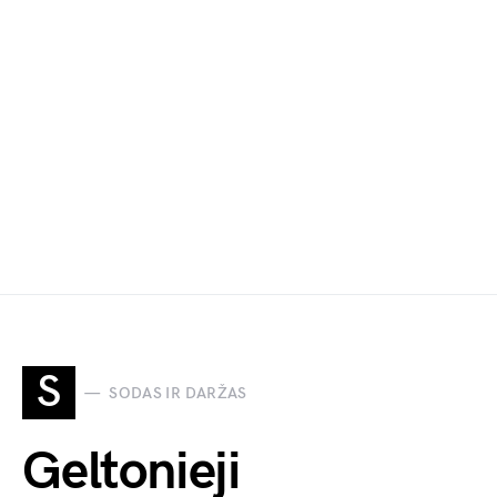
S
SODAS IR DARŽAS
Geltonieji