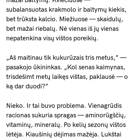
mažai baltymų. Kviečiuose —
subalansuotas krakmolo ir baltymų kiekis,
bet trūksta kalcio. Miežiuose — skaidulų,
bet mažai riebalų. Nė vienas iš jų vienas
nepatenkina visų vištos poreikių.
„Aš maitinau tik kukurūzais tris metus,” —
pasakojo ūkininkas. „Kol senas kaimynas,
trisdešimt metų laikęs vištas, paklausė — o
ką dar duodi?”
Nieko. Ir tai buvo problema. Vienagrūdis
racionas sukuria spragas — aminorūgščių,
vitaminų, mineralų. Po kelių sezonų vištos
lėtėja. Kiaušinių dėjimas mažėja. Lukštai