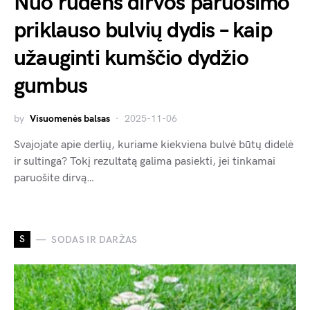
Nuo rudens dirvos paruošimo
priklauso bulvių dydis – kaip
užauginti kumščio dydžio
gumbus
by
Visuomenės balsas
2025-11-06
Svajojate apie derlių, kuriame kiekviena bulvė būtų didelė
ir sultinga? Tokį rezultatą galima pasiekti, jei tinkamai
paruošite dirvą…
S
SODAS IR DARŽAS