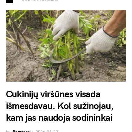
Cukinijų viršūnes visada
išmesdavau. Kol sužinojau,
kam jas naudoja sodininkai
by
Romanas
2026-06-20