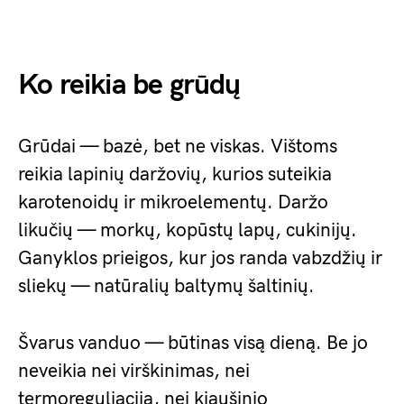
Ko reikia be grūdų
Grūdai — bazė, bet ne viskas. Vištoms
reikia lapinių daržovių, kurios suteikia
karotenoidų ir mikroelementų. Daržo
likučių — morkų, kopūstų lapų, cukinijų.
Ganyklos prieigos, kur jos randa vabzdžių ir
sliekų — natūralių baltymų šaltinių.
Švarus vanduo — būtinas visą dieną. Be jo
neveikia nei virškinimas, nei
termoreguliacija, nei kiaušinio