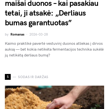
maišai duonos – kai pasakiau
tetai, ji atsakė: „Derliaus
bumas garantuotas”
by
Romanas
2026-03-28
Kaimo praktikė pavertė vestuvinį duonos atliekas į dirvos
auksą — bet kokia netikėta fermentacijos technika sukėlė
jų netikėtą derliaus bumą?
S
SODAS IR DARŽAS