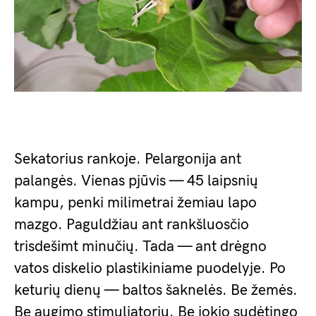
Sekatorius rankoje. Pelargonija ant
palangės. Vienas pjūvis — 45 laipsnių
kampu, penki milimetrai žemiau lapo
mazgo. Paguldžiau ant rankšluosčio
trisdešimt minučių. Tada — ant drėgno
vatos diskelio plastikiniame puodelyje. Po
keturių dienų — baltos šaknelės. Be žemės.
Be augimo stimuliatorių. Be jokio sudėtingo