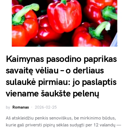
Kaimynas pasodino paprikas
savaitę vėliau – o derliaus
sulaukė pirmiau: jo paslaptis
viename šaukšte pelenų
by
Romanas
2026-02-25
Aš atskleidžiu penkis senoviškus, be mirkinimo būdus,
kurie gali priversti pipirų sėklas sudygti per 12 valandų —