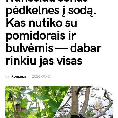
pėdkelnes į sodą.
Kas nutiko su
pomidorais ir
bulvėmis — dabar
rinkiu jas visas
by
Romanas
2026-05-31