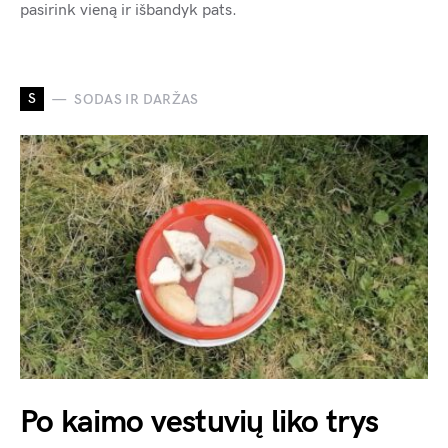
pasirink vieną ir išbandyk pats.
S
SODAS IR DARŽAS
Po kaimo vestuvių liko trys