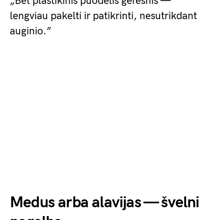
„Bet plastikinis puodelis geresnis —
lengviau pakelti ir patikrinti, nesutrikdant
auginio.”
Medus arba alavijas — švelni