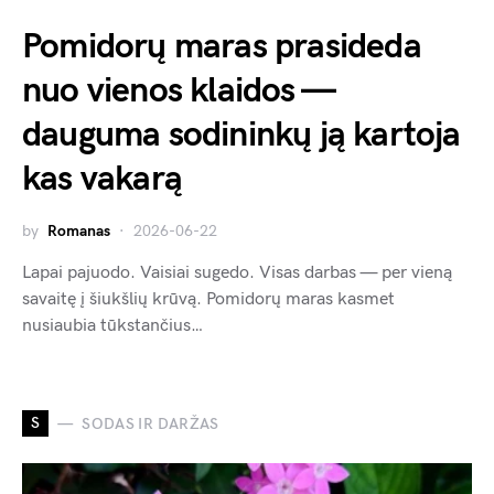
Pomidorų maras prasideda
nuo vienos klaidos —
dauguma sodininkų ją kartoja
kas vakarą
by
Romanas
2026-06-22
Lapai pajuodo. Vaisiai sugedo. Visas darbas — per vieną
savaitę į šiukšlių krūvą. Pomidorų maras kasmet
nusiaubia tūkstančius…
S
SODAS IR DARŽAS