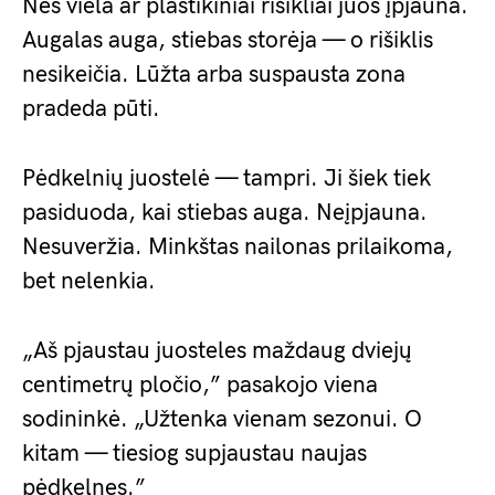
Nes viela ar plastikiniai rišikliai juos įpjauna.
Augalas auga, stiebas storėja — o rišiklis
nesikeičia. Lūžta arba suspausta zona
pradeda pūti.
Pėdkelnių juostelė — tampri. Ji šiek tiek
pasiduoda, kai stiebas auga. Neįpjauna.
Nesuveržia. Minkštas nailonas prilaikoma,
bet nelenkia.
„Aš pjaustau juosteles maždaug dviejų
centimetrų pločio,” pasakojo viena
sodininkė. „Užtenka vienam sezonui. O
kitam — tiesiog supjaustau naujas
pėdkelnes.”