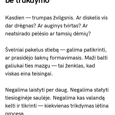
be trukdymo
Kasdien — trumpas žvilgsnis. Ar diskelis vis
dar drėgnas? Ar auginys tvirtas? Ar
neatsirado pelėsio ar tamsių dėmių?
Švelniai pakelus stiebą — galima patikrinti,
ar prasidėjo šaknų formavimasis. Maži balti
galiukai ties mazgu — tai ženklas, kad
viskas eina teisingai.
Negalima laistyti per daug. Negalima statyti
tiesioginėje saulėje. Negalima kas valandą
kelti ir tikrinti — kiekvienas trikdymas lėtina
procesą.