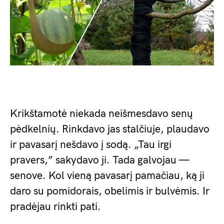
Krikštamotė niekada neišmesdavo senų
pėdkelnių. Rinkdavo jas stalčiuje, plaudavo
ir pavasarį nešdavo į sodą. „Tau irgi
pravers,” sakydavo ji. Tada galvojau —
senove. Kol vieną pavasarį pamačiau, ką ji
daro su pomidorais, obelimis ir bulvėmis. Ir
pradėjau rinkti pati.