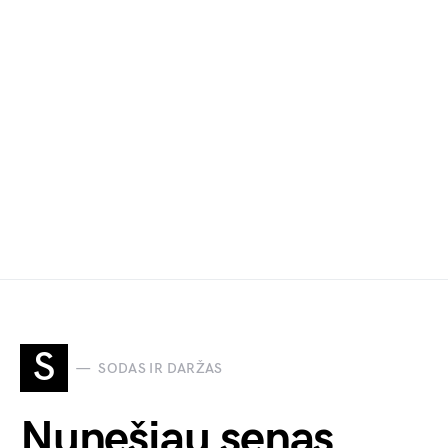
S
SODAS IR DARŽAS
Nunešiau senas