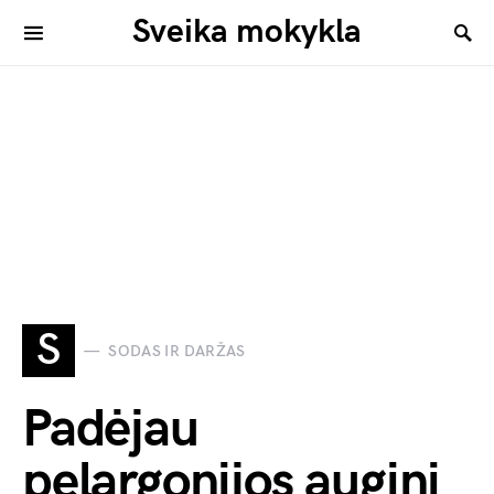
Sveika mokykla
S
SODAS IR DARŽAS
Padėjau
pelargonijos auginį