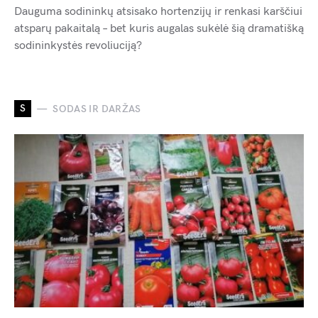
Dauguma sodininkų atsisako hortenzijų ir renkasi karščiui
atsparų pakaitalą – bet kuris augalas sukėlė šią dramatišką
sodininkystės revoliuciją?
S
SODAS IR DARŽAS