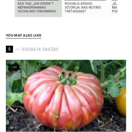
KAS TAS „SIX-SEVEN“?
ROSVELO ATEIVIO
„ELEKTROS D
NEPAAIŠKINAMAS
ISTORIJA: KAS NUTIKO
MASINĖ 191
SOCIALINIS FENOMENAS
1947-AISIAIS?
PSICHOZĖ
YOU MAY ALSO LIKE
S
SODAS IR DARŽAS