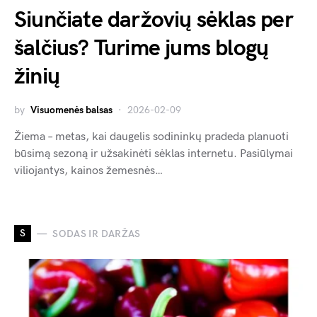
Siunčiate daržovių sėklas per
šalčius? Turime jums blogų
žinių
by
Visuomenės balsas
2026-02-09
Žiema – metas, kai daugelis sodininkų pradeda planuoti
būsimą sezoną ir užsakinėti sėklas internetu. Pasiūlymai
viliojantys, kainos žemesnės…
S
SODAS IR DARŽAS