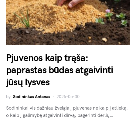
Pjuvenos kaip trąša:
paprastas būdas atgaivinti
jūsų lysves
by
Sodininkas Antanas
2025-05-30
Sodininkai vis dažniau žvelgia į pjuvenas ne kaip į atlieką,
o kaip į galimybę atgaivinti dirvą, pagerinti derlių…