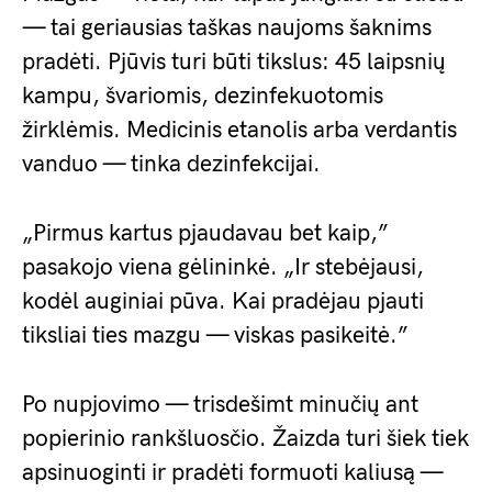
— tai geriausias taškas naujoms šaknims
pradėti. Pjūvis turi būti tikslus: 45 laipsnių
kampu, švariomis, dezinfekuotomis
žirklėmis. Medicinis etanolis arba verdantis
vanduo — tinka dezinfekcijai.
„Pirmus kartus pjaudavau bet kaip,”
pasakojo viena gėlininkė. „Ir stebėjausi,
kodėl auginiai pūva. Kai pradėjau pjauti
tiksliai ties mazgu — viskas pasikeitė.”
Po nupjovimo — trisdešimt minučių ant
popierinio rankšluosčio. Žaizda turi šiek tiek
apsinuoginti ir pradėti formuoti kaliusą —