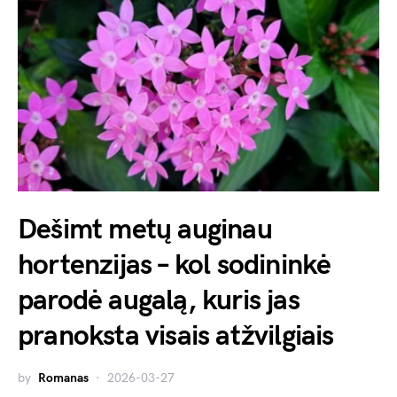
Dešimt metų auginau
hortenzijas – kol sodininkė
parodė augalą, kuris jas
pranoksta visais atžvilgiais
by
Romanas
2026-03-27