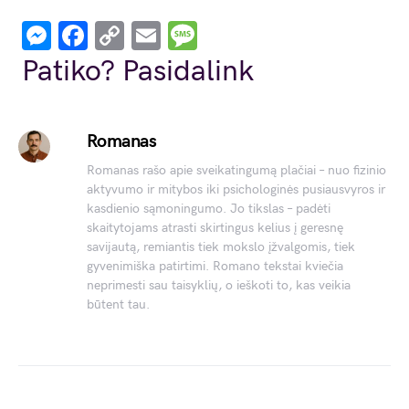
Messenger
Facebook
Copy
Email
Message
Link
Patiko? Pasidalink
Romanas
Romanas rašo apie sveikatingumą plačiai – nuo fizinio
aktyvumo ir mitybos iki psichologinės pusiausvyros ir
kasdienio sąmoningumo. Jo tikslas – padėti
skaitytojams atrasti skirtingus kelius į geresnę
savijautą, remiantis tiek mokslo įžvalgomis, tiek
gyvenimiška patirtimi. Romano tekstai kviečia
neprimesti sau taisyklių, o ieškoti to, kas veikia
būtent tau.