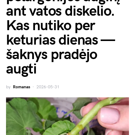
ant vatos diskelio.
Kas nutiko per
keturias dienas —
šaknys pradėjo
augti
by
Romanas
2026-05-31