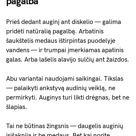
pagalba
Prieš dedant auginį ant diskelio — galima
pridėti natūralią pagalbą. Arbatinis
šaukštelis medaus ištirpintas puodelyje
vandens — ir trumpai įmerkiamas apatinis
galas. Arba lašelis alavijo sulčių ant žaizdos.
Abu variantai naudojami saikingai. Tikslas
— palaikyti ankstyvą audinių veiklą, ne
permirkyti. Auginys turi likti drėgnas, bet ne
šlapias.
Tai ne būtinas žingsnis — daugelis auginių
įsišaknija ir be medaus. Bet kai norite