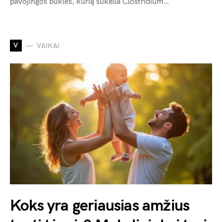
pavojingos būklės, kurią sukelia Clostridium…
V
VAIKAI
Koks yra geriausias amžius