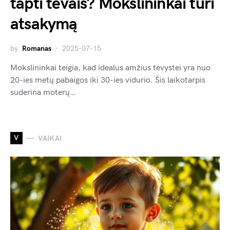
tapti tėvais? Mokslininkai turi
atsakymą
by
Romanas
2025-07-15
Mokslininkai teigia, kad idealus amžius tėvystei yra nuo
20-ies metų pabaigos iki 30-ies vidurio. Šis laikotarpis
suderina moterų…
V
VAIKAI