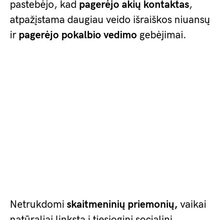
pastebėjo, kad
pagerėjo akių kontaktas
,
atpažįstama daugiau veido išraiškos niuansų
ir
pagerėjo pokalbio vedimo
gebėjimai.
Netrukdomi
skaitmeninių priemonių,
vaikai
natūraliai linksta į tiesioginį socialinį