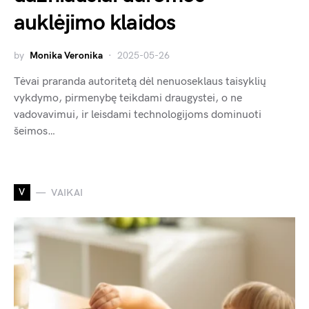
auklėjimo klaidos
by
Monika Veronika
2025-05-26
Tėvai praranda autoritetą dėl nenuoseklaus taisyklių
vykdymo, pirmenybę teikdami draugystei, o ne
vadovavimui, ir leisdami technologijoms dominuoti
šeimos…
V
VAIKAI