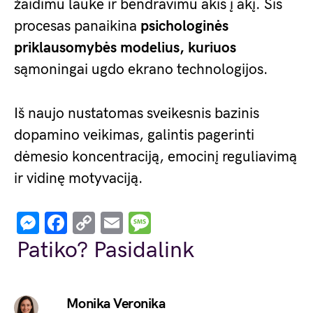
žaidimu lauke ir bendravimu akis į akį. Šis
procesas panaikina
psichologinės
priklausomybės modelius, kuriuos
sąmoningai ugdo ekrano technologijos.
Iš naujo nustatomas sveikesnis bazinis
dopamino veikimas, galintis pagerinti
dėmesio koncentraciją, emocinį reguliavimą
ir vidinę motyvaciją.
Messenger
Facebook
Copy
Email
Message
Link
Patiko? Pasidalink
Monika Veronika