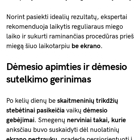
Norint pasiekti idealių rezultatų, ekspertai
rekomenduoja laikytis reguliaraus miego
laiko ir sukurti raminančias procedūras prieš
miegą šiuo laikotarpiu
be ekrano
.
Dėmesio apimties ir dėmesio
sutelkimo gerinimas
Po kelių dienų be
skaitmeninių trikdžių
stebėtinai pasikeičia
vaikų
dėmesio
gebėjimai
. Smegenų
nerviniai takai, kurie
anksčiau buvo suskaidyti dėl nuolatinių
ekrano pertraukų
, pradeda persiorientuoti į