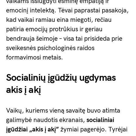
vaikams išsiugdyti esminę empatiją ir
emocinį intelektą. Tėvai paprastai pasakoja,
kad vaikai ramiau eina miegoti, rečiau
patiria emocijų protrūkius ir geriau
bendrauja šeimoje – visa tai prisideda prie
sveikesnės psichologinės raidos
formavimosi metais.
Socialinių įgūdžių ugdymas
akis į akį
Vaikų, kuriems vieną savaitę buvo atimta
galimybė naudotis ekranais,
socialiniai
įgūdžiai „akis į akį”
žymiai pagerėjo. Tyrėjai