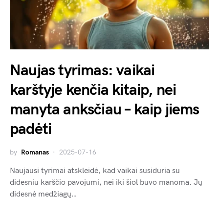
Naujas tyrimas: vaikai
karštyje kenčia kitaip, nei
manyta anksčiau – kaip jiems
padėti
by
Romanas
2025-07-16
Naujausi tyrimai atskleidė, kad vaikai susiduria su
didesniu karščio pavojumi, nei iki šiol buvo manoma. Jų
didesnė medžiagų…