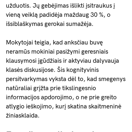
užduotis. Jų gebėjimas išlikti įsitraukus į
vieną veiklą padidėja maždaug 30 %, o
išsiblaškymas gerokai sumažėja.
Mokytojai teigia, kad anksčiau buvę
neramūs mokiniai pasižymi geresniais
klausymosi įgūdžiais ir aktyviau dalyvauja
klasės diskusijose. Šis kognityvinis
persitvarkymas vyksta dėl to, kad smegenys
natūraliai grįžta prie tikslingesnio
informacijos apdorojimo, o ne prie greito
atlygio ieškojimo, kurį skatina skaitmeninė
žiniasklaida.