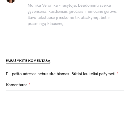
Monika Veronika – rašytoja, besidominti sveika
gyvensena, kasdieniais įpročiais ir emocine gerove.
Savo tekstuose ji ieško ne tik atsakymų, bet ir
prasmingų klausimų.
PARAŠYKITE KOMENTARĄ
El. pašto adresas nebus skelbiamas.
Būtini laukeliai pažymėti
*
Komentaras
*