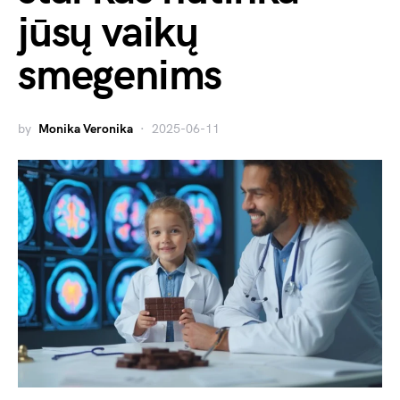
jūsų vaikų
smegenims
by
Monika Veronika
2025-06-11