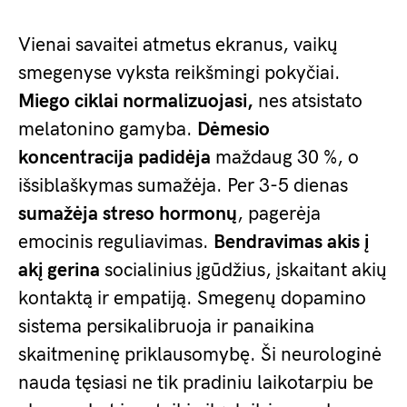
Vienai savaitei atmetus ekranus, vaikų
smegenyse vyksta reikšmingi pokyčiai.
Miego ciklai normalizuojasi,
nes atsistato
melatonino gamyba.
Dėmesio
koncentracija padidėja
maždaug 30 %, o
išsiblaškymas sumažėja. Per 3-5 dienas
sumažėja streso hormonų
, pagerėja
emocinis reguliavimas.
Bendravimas akis į
akį gerina
socialinius įgūdžius, įskaitant akių
kontaktą ir empatiją. Smegenų dopamino
sistema persikalibruoja ir panaikina
skaitmeninę priklausomybę. Ši neurologinė
nauda tęsiasi ne tik pradiniu laikotarpiu be