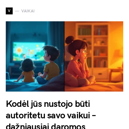
V
VAIKAI
Kodėl jūs nustojo būti
autoritetu savo vaikui –
dažniausiai daromos