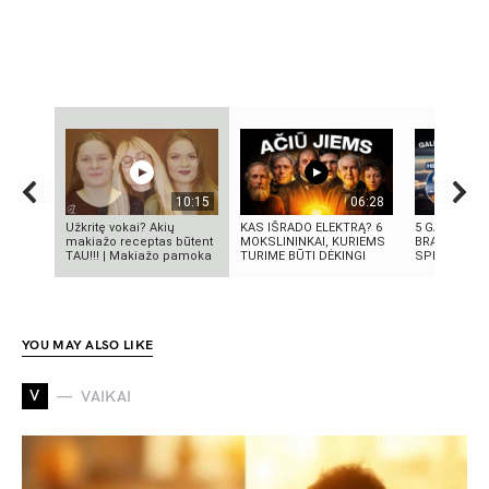
10:15
06:28
Užkritę vokai? Akių
KAS IŠRADO ELEKTRĄ? 6
5 GALINGIAU
makiažo receptas būtent
MOKSLININKAI, KURIEMS
BRANDUOLIN
TAU!!! | Makiažo pamoka
TURIME BŪTI DĖKINGI
SPROGIMAI 
YOU MAY ALSO LIKE
V
VAIKAI