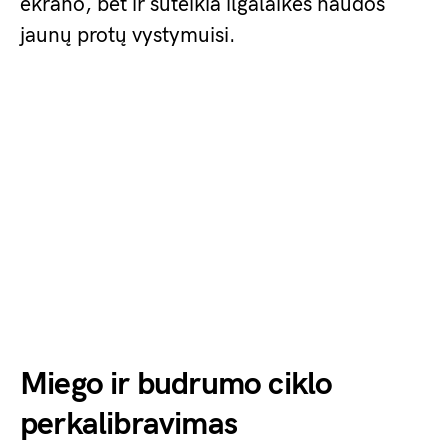
ekrano, bet ir suteikia ilgalaikės naudos
jaunų protų vystymuisi.
Miego ir budrumo ciklo
perkalibravimas