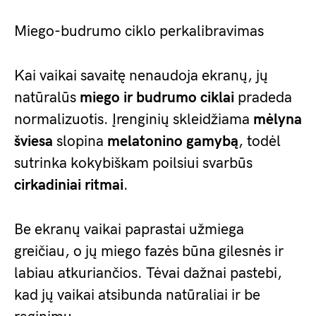
Miego-budrumo ciklo perkalibravimas
Kai vaikai savaitę nenaudoja ekranų, jų
natūralūs
miego ir budrumo ciklai
pradeda
normalizuotis. Įrenginių skleidžiama
mėlyna
šviesa
slopina
melatonino gamybą
, todėl
sutrinka kokybiškam poilsiui svarbūs
cirkadiniai ritmai
.
Be ekranų vaikai paprastai užmiega
greičiau, o jų miego fazės būna gilesnės ir
labiau atkuriančios. Tėvai dažnai pastebi,
kad jų vaikai atsibunda natūraliai ir be