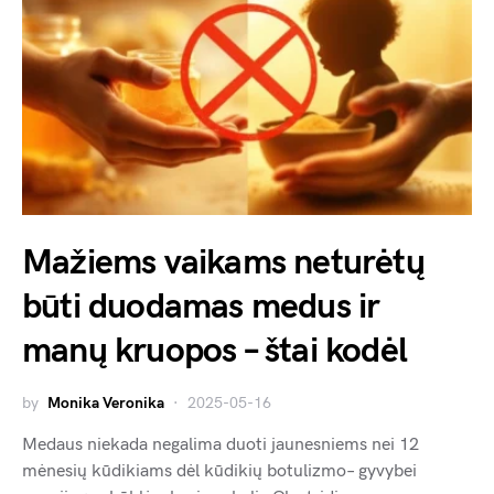
Mažiems vaikams neturėtų
būti duodamas medus ir
manų kruopos – štai kodėl
by
Monika Veronika
2025-05-16
Medaus niekada negalima duoti jaunesniems nei 12
mėnesių kūdikiams dėl kūdikių botulizmo– gyvybei