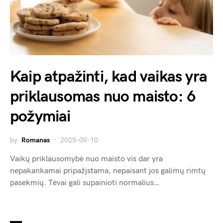
Kaip atpažinti, kad vaikas yra
priklausomas nuo maisto: 6
požymiai
by
Romanas
2025-09-10
Vaikų priklausomybė nuo maisto vis dar yra
nepakankamai pripažįstama, nepaisant jos galimų rimtų
pasekmių. Tėvai gali supainioti normalius…