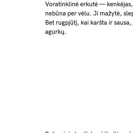
Voratinklinė erkutė — kenkėjas,
nebūna per vėlu. Ji mažytė, slepi
Bet rugpjūtį, kai karšta ir sausa
agurkų.