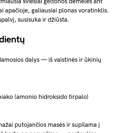
irmiausia šviesiai geltonos dėmelės ant
i apačioje, galiausiai plonas voratinklis.
palvį, susisuka ir džiūsta.
edientų
amosios dalys — iš vaistinės ir ūkinių
iako (amonio hidroksido tirpalo)
mažai putojančios masės ir supilama į