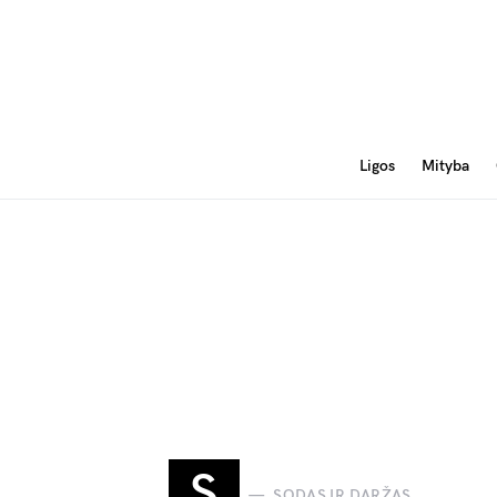
Ligos
Mityba
S
SODAS IR DARŽAS