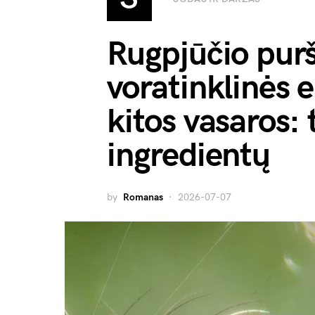
Rugpjūčio pur
voratinklinės e
kitos vasaros: 
ingredientų
by
Romanas
2026-07-07