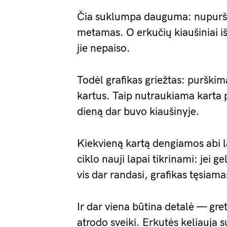
Čia suklumpa dauguma: nupurški
metamas. O erkučių kiaušiniai i
jie nepaiso.
Todėl grafikas griežtas: purškim
kartus. Taip nutraukiama karta p
dieną dar buvo kiaušinyje.
Kiekvieną kartą dengiamos abi l
ciklo nauji lapai tikrinami: jei g
vis dar randasi, grafikas tęsiama
Ir dar viena būtina detalė — gre
atrodo sveiki. Erkutės keliauja s