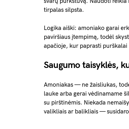
švarų purkštuvą. Naudoti reikia
tirpalas silpsta.
Logika aiški: amoniako garai erk
paviršiaus įtempimą, todėl skyst
apačioje, kur paprasti purškala
Saugumo taisyklės, ku
Amoniakas — ne žaisliukas, todėl
lauke arba gerai vėdinamame ši
su pirštinėmis. Niekada nemaišy
valikliais ar balikliais — susidar