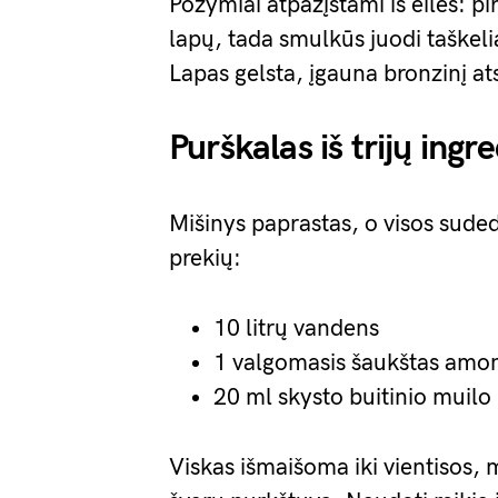
Požymiai atpažįstami iš eilės: p
lapų, tada smulkūs juodi taškelia
Lapas gelsta, įgauna bronzinį ats
Purškalas iš trijų ingr
Mišinys paprastas, o visos suded
prekių:
10 litrų vandens
1 valgomasis šaukštas amon
20 ml skysto buitinio muilo
Viskas išmaišoma iki vientisos, 