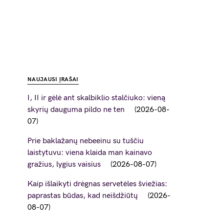
NAUJAUSI ĮRAŠAI
I, II ir gėlė ant skalbiklio stalčiuko: vieną
skyrių dauguma pildo ne ten
2026-08-
07
Prie baklažanų nebeeinu su tuščiu
laistytuvu: viena klaida man kainavo
gražius, lygius vaisius
2026-08-07
Kaip išlaikyti drėgnas servetėles šviežias:
paprastas būdas, kad neišdžiūtų
2026-
08-07