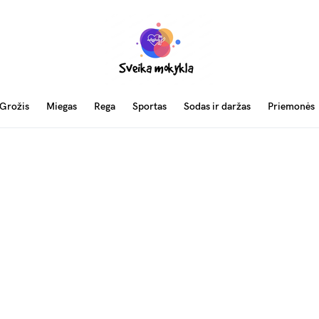
Grožis
Miegas
Rega
Sportas
Sodas ir daržas
Priemonės