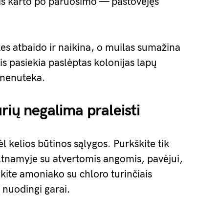
 iš karto po paruošimo — pastovėjęs
es atbaido ir naikina, o muilas sumažina
is pasiekia paslėptas kolonijas lapų
i nenuteka.
rių negalima praleisti
 kelios būtinos sąlygos. Purkškite tik
ltnamyje su atvertomis angomis, pavėjui,
kite amoniako su chloro turinčiais
o nuodingi garai.