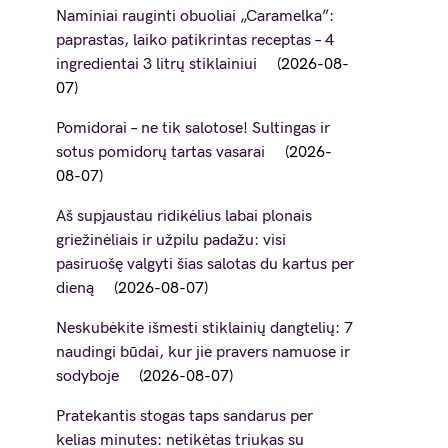
Naminiai rauginti obuoliai „Caramelka”:
paprastas, laiko patikrintas receptas – 4
ingredientai 3 litrų stiklainiui
2026-08-
07
Pomidorai – ne tik salotose! Sultingas ir
sotus pomidorų tartas vasarai
2026-
08-07
Aš supjaustau ridikėlius labai plonais
griežinėliais ir užpilu padažu: visi
pasiruošę valgyti šias salotas du kartus per
dieną
2026-08-07
Neskubėkite išmesti stiklainių dangtelių: 7
naudingi būdai, kur jie pravers namuose ir
sodyboje
2026-08-07
Pratekantis stogas taps sandarus per
kelias minutes: netikėtas triukas su