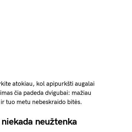
kite atokiau, kol apipurkšti augalai
škimas čia padeda dvigubai: mažiau
s ir tuo metu nebeskraido bitės.
 niekada neužtenka