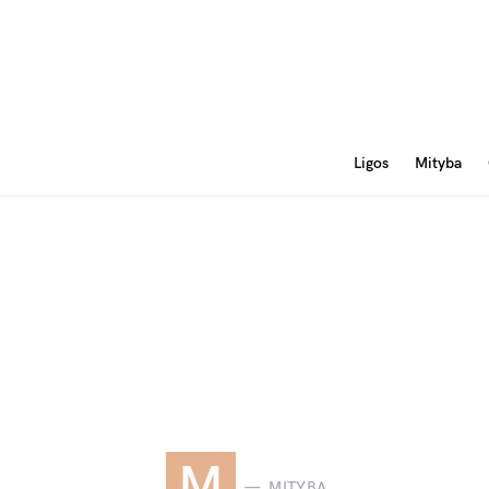
Ligos
Mityba
M
MITYBA