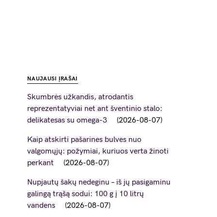
NAUJAUSI ĮRAŠAI
Skumbrės užkandis, atrodantis
reprezentatyviai net ant šventinio stalo:
delikatesas su omega-3
2026-08-07
Kaip atskirti pašarines bulves nuo
valgomųjų: požymiai, kuriuos verta žinoti
perkant
2026-08-07
Nupjautų šakų nedeginu – iš jų pasigaminu
galingą trąšą sodui: 100 g į 10 litrų
vandens
2026-08-07