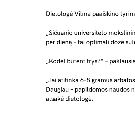
Dietologė Vilma paaiškino tyrim
„Sičuanio universiteto mokslinin
per dieną – tai optimali dozė sulė
„Kodėl būtent trys?” – paklausi
„Tai atitinka 6-8 gramus arbato
Daugiau – papildomos naudos nėr
atsakė dietologė.