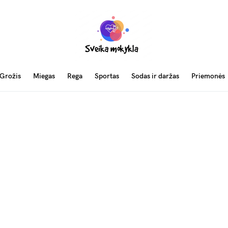
Grožis
Miegas
Rega
Sportas
Sodas ir daržas
Priemonės