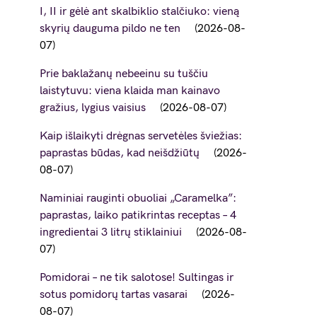
I, II ir gėlė ant skalbiklio stalčiuko: vieną
skyrių dauguma pildo ne ten
2026-08-
07
Prie baklažanų nebeeinu su tuščiu
laistytuvu: viena klaida man kainavo
gražius, lygius vaisius
2026-08-07
Kaip išlaikyti drėgnas servetėles šviežias:
paprastas būdas, kad neišdžiūtų
2026-
08-07
Naminiai rauginti obuoliai „Caramelka”:
paprastas, laiko patikrintas receptas – 4
ingredientai 3 litrų stiklainiui
2026-08-
07
Pomidorai – ne tik salotose! Sultingas ir
sotus pomidorų tartas vasarai
2026-
08-07