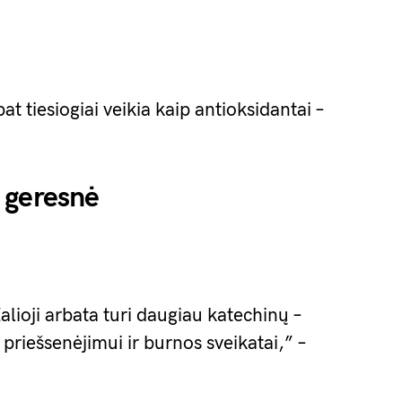
pat tiesiogiai veikia kaip antioksidantai –
i geresnė
alioji arbata turi daugiau katechinų –
 priešsenėjimui ir burnos sveikatai,” –