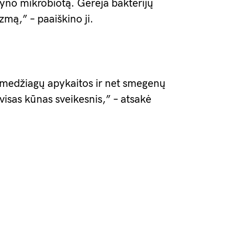
nyno mikrobiotą. Gerėja bakterijų
izmą,” – paaiškino ji.
, medžiagų apykaitos ir net smegenų
 visas kūnas sveikesnis,” – atsakė