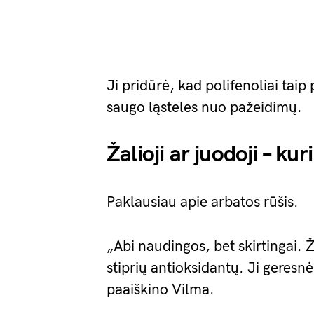
Ji pridūrė, kad polifenoliai taip 
saugo ląsteles nuo pažeidimų.
Žalioji ar juodoji – kur
Paklausiau apie arbatos rūšis.
„Abi naudingos, bet skirtingai. Ž
stiprių antioksidantų. Ji geresnė
paaiškino Vilma.