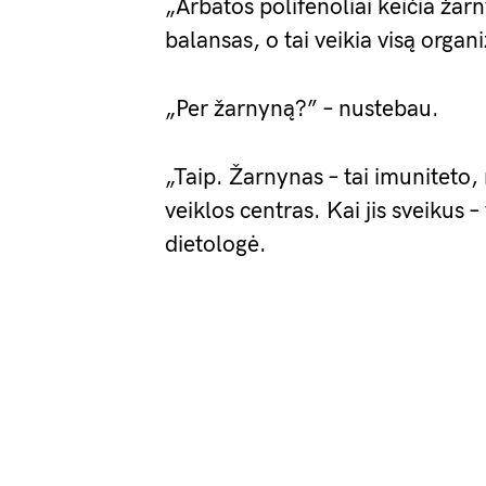
„Arbatos polifenoliai keičia žar
balansas, o tai veikia visą organ
„Per žarnyną?” – nustebau.
„Taip. Žarnynas – tai imuniteto
veiklos centras. Kai jis sveikus –
dietologė.