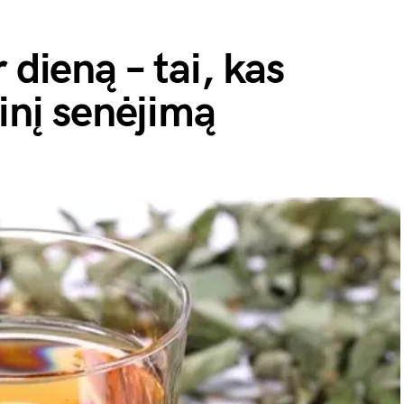
 dieną – tai, kas
ginį senėjimą