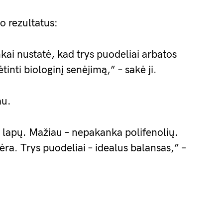
o rezultatus:
kai nustatė, kad trys puodeliai arbatos
tinti biologinį senėjimą,” – sakė ji.
au.
s lapų. Mažiau – nepakanka polifenolių.
a. Trys puodeliai – idealus balansas,” –