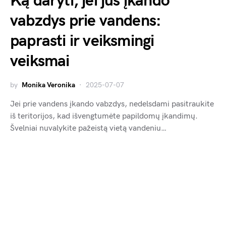
Ką daryti, jei jus įkando
vabzdys prie vandens:
paprasti ir veiksmingi
veiksmai
by
Monika Veronika
2025-07-07
Jei prie vandens įkando vabzdys, nedelsdami pasitraukite
iš teritorijos, kad išvengtumėte papildomų įkandimų.
Švelniai nuvalykite pažeistą vietą vandeniu…