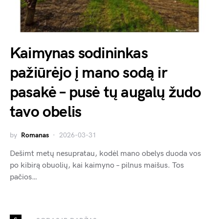
Kaimynas sodininkas
pažiūrėjo į mano sodą ir
pasakė – pusė tų augalų žudo
tavo obelis
by
Romanas
2026-03-31
Dešimt metų nesupratau, kodėl mano obelys duoda vos
po kibirą obuolių, kai kaimyno – pilnus maišus. Tos
pačios…