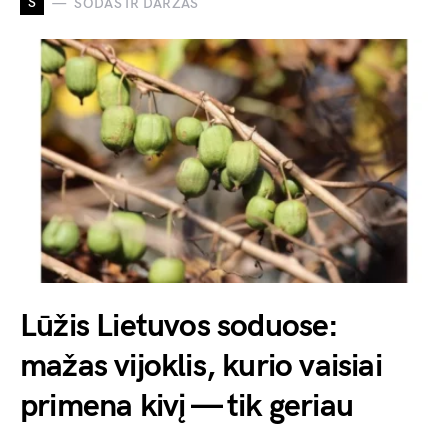
S
SODAS IR DARŽAS
Lūžis Lietuvos soduose:
mažas vijoklis, kurio vaisiai
primena kivį — tik geriau