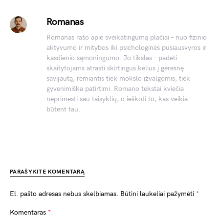
Romanas
Romanas rašo apie sveikatingumą plačiai – nuo fizinio
aktyvumo ir mitybos iki psichologinės pusiausvyros ir
kasdienio sąmoningumo. Jo tikslas – padėti
skaitytojams atrasti skirtingus kelius į geresnę
savijautą, remiantis tiek mokslo įžvalgomis, tiek
gyvenimiška patirtimi. Romano tekstai kviečia
neprimesti sau taisyklių, o ieškoti to, kas veikia
būtent tau.
PARAŠYKITE KOMENTARĄ
El. pašto adresas nebus skelbiamas.
Būtini laukeliai pažymėti
*
Komentaras
*