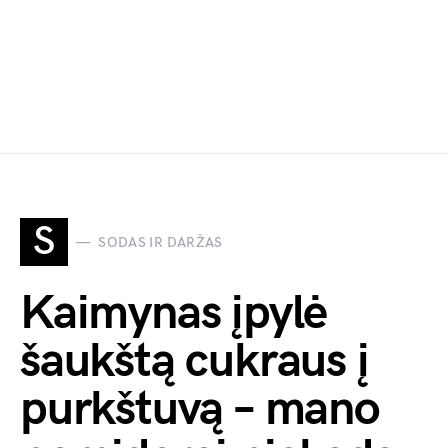
S
SODAS IR DARŽAS
Kaimynas įpylė
šaukštą cukraus į
purkštuvą – mano