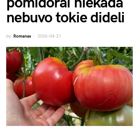
pomidorai niekada
nebuvo tokie dideli
by
Romanas
2026-04-21