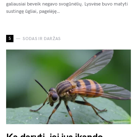
galiausiai beveik negavo svogūnėlių. Lysvėse buvo matyti
sustingę ūgliai, pagelėję…
S
SODAS IR DARŽAS