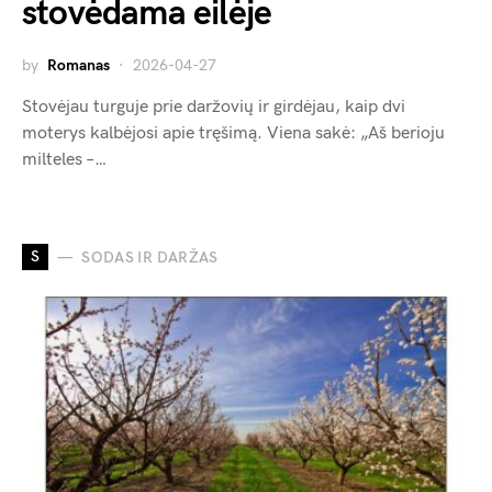
stovėdama eilėje
by
Romanas
2026-04-27
Stovėjau turguje prie daržovių ir girdėjau, kaip dvi
moterys kalbėjosi apie tręšimą. Viena sakė: „Aš berioju
milteles –…
S
SODAS IR DARŽAS