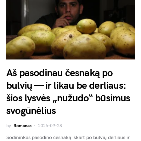
Aš pasodinau česnaką po
bulvių — ir likau be derliaus:
šios lysvės „nužudo“ būsimus
svogūnėlius
by
Romanas
2025-09-28
Sodininkas pasodino česnaką iškart po bulvių derliaus ir