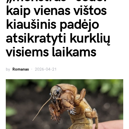
kaip vienas vištos
kiaušinis padėjo
atsikratyti kurklių
visiems laikams
by
Romanas
2026-04-21