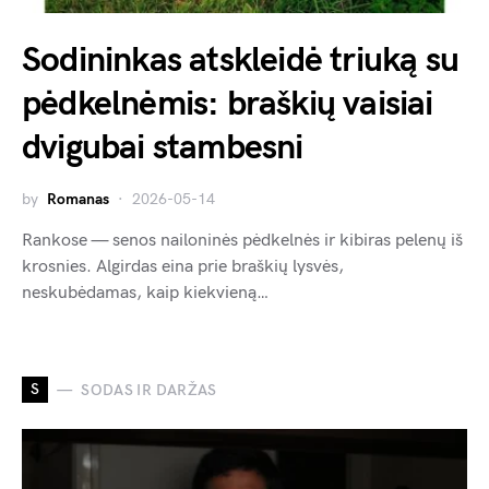
Sodininkas atskleidė triuką su
pėdkelnėmis: braškių vaisiai
dvigubai stambesni
by
Romanas
2026-05-14
Rankose — senos nailoninės pėdkelnės ir kibiras pelenų iš
krosnies. Algirdas eina prie braškių lysvės,
neskubėdamas, kaip kiekvieną…
S
SODAS IR DARŽAS