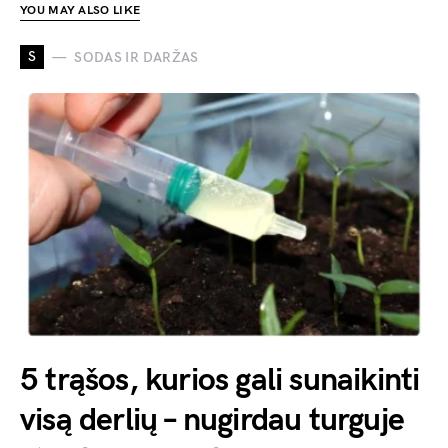
YOU MAY ALSO LIKE
S
SODAS IR DARŽAS
5 trąšos, kurios gali sunaikinti
visą derlių – nugirdau turguje