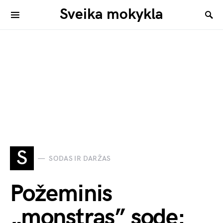
Sveika mokykla
S
SODAS IR DARŽAS
Požeminis
„monstras” sode: