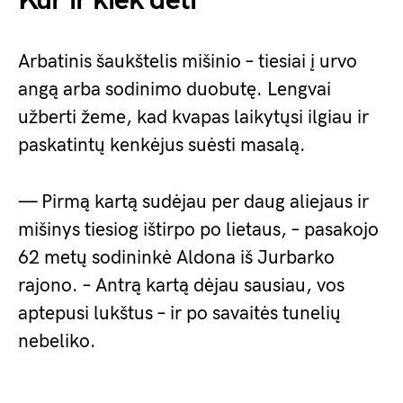
Kur ir kiek dėti
Arbatinis šaukštelis mišinio – tiesiai į urvo
angą arba sodinimo duobutę. Lengvai
užberti žeme, kad kvapas laikytųsi ilgiau ir
paskatintų kenkėjus suėsti masalą.
— Pirmą kartą sudėjau per daug aliejaus ir
mišinys tiesiog ištirpo po lietaus, – pasakojo
62 metų sodininkė Aldona iš Jurbarko
rajono. – Antrą kartą dėjau sausiau, vos
aptepusi lukštus – ir po savaitės tunelių
nebeliko.