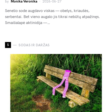
by
Monika Veronika
2026-06-27
Senelio sode augdavo viskas — obelys, kriaušės,
serbentai. Bet vieno augalo jis tikrai nebūtų atpažinęs.
Smailialapė aktinidija —…
S
SODAS IR DARŽAS