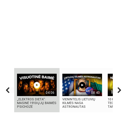
04:06
08:40
„ELEKTROS DIETA“:
VIENINTELIS LIETUVIŲ
10 FILMUOS
MASINĖ 1910-ŲJŲ BAIMĖS
KILMĖS NASA
TECHNOLOGI
PSICHOZĖ
ASTRONAUTAS
TAPO REALY