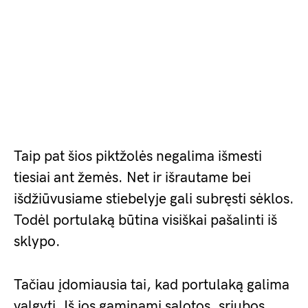
Taip pat šios piktžolės negalima išmesti
tiesiai ant žemės. Net ir išrautame bei
išdžiūvusiame stiebelyje gali subręsti sėklos.
Todėl portulaką būtina visiškai pašalinti iš
sklypo.
Tačiau įdomiausia tai, kad portulaką galima
valgyti. Iš jos gaminami salotos, sriubos,