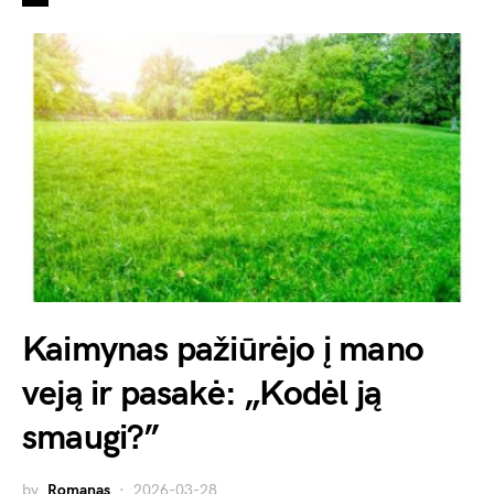
Kaimynas pažiūrėjo į mano
veją ir pasakė: „Kodėl ją
smaugi?”
by
Romanas
2026-03-28