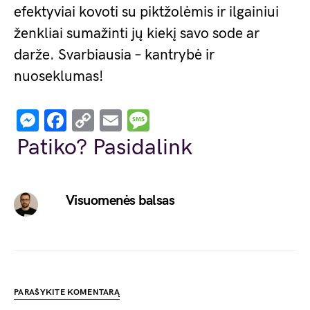
efektyviai kovoti su piktžolėmis ir ilgainiui
ženkliai sumažinti jų kiekį savo sode ar
darže. Svarbiausia – kantrybė ir
nuoseklumas!
Messenger
Facebook
Copy
Email
Message
Link
Patiko? Pasidalink
Visuomenės balsas
PARAŠYKITE KOMENTARĄ