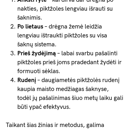
nakties, piktžoles lengviau išrauti su
šaknimis.
Po lietaus
– drėgna žemė leidžia
lengviau ištraukti piktžoles su visa
šaknų sistema.
Prieš žydėjimą
– labai svarbu pašalinti
piktžoles prieš joms pradedant žydėti ir
formuoti sėklas.
Rudenį
– daugiametės piktžolės rudenį
kaupia maisto medžiagas šaknyse,
todėl jų pašalinimas šiuo metų laiku gali
būti ypač efektyvus.
Taikant šias žinias ir metodus, galima