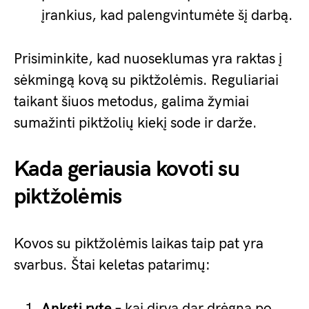
įrankius, kad palengvintumėte šį darbą.
Prisiminkite, kad nuoseklumas yra raktas į
sėkmingą kovą su piktžolėmis. Reguliariai
taikant šiuos metodus, galima žymiai
sumažinti piktžolių kiekį sode ir darže.
Kada geriausia kovoti su
piktžolėmis
Kovos su piktžolėmis laikas taip pat yra
svarbus. Štai keletas patarimų:
Anksti ryte
– kai dirva dar drėgna po