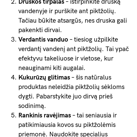
Druskos tirpalas
– ištirpinkite druską
vandenyje ir purškite ant piktžolių.
Tačiau būkite atsargūs, nes druska gali
pakenkti dirvai.
Verdantis vanduo
– tiesiog užpilkite
verdantį vandenį ant piktžolių. Tai ypač
efektyvu takeliuose ir vietose, kur
neauginami kiti augalai.
Kukurūzų glitimas
– šis natūralus
produktas neleidžia piktžolių sėkloms
dygti. Pabarstykite juo dirvą prieš
sodinimą.
Rankinis ravėjimas
– tai seniausia ir
patikimiausia kovos su piktžolėmis
priemonė. Naudokite specialius