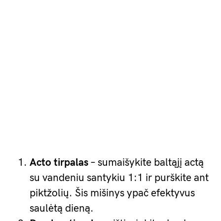
Acto tirpalas
– sumaišykite baltąjį actą
su vandeniu santykiu 1:1 ir purškite ant
piktžolių. Šis mišinys ypač efektyvus
saulėtą dieną.