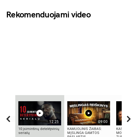
Rekomenduojami video
12:25
09:00
10 įsimintinų detektyvinių
KAMUOLINIS ŽAIBAS:
KAS IŠRADO
serialų
MĮSLINGA GAMTOS
MOKSLININK
PASLAPTIS
TURIME BŪTI