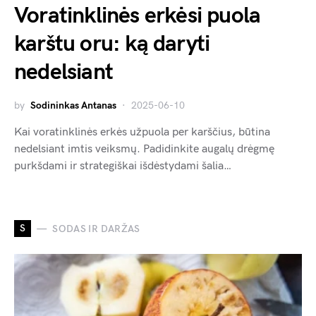
Voratinklinės erkėsi puola
karštu oru: ką daryti
nedelsiant
by
Sodininkas Antanas
2025-06-10
Kai voratinklinės erkės užpuola per karščius, būtina
nedelsiant imtis veiksmų. Padidinkite augalų drėgmę
purkšdami ir strategiškai išdėstydami šalia…
S
SODAS IR DARŽAS