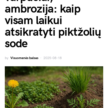
ambrozija: kaip
visam laikui
atsikratyti piktžolių
sode
by
Visuomenės balsas
2025-08-18