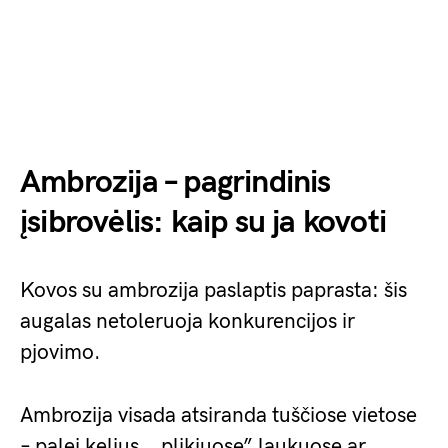
Ambrozija – pagrindinis
įsibrovėlis: kaip su ja kovoti
Kovos su ambrozija paslaptis paprasta: šis
augalas netoleruoja konkurencijos ir
pjovimo.
Ambrozija visada atsiranda tuščiose vietose
– palei kelius, „plikiuose” laukuose ar