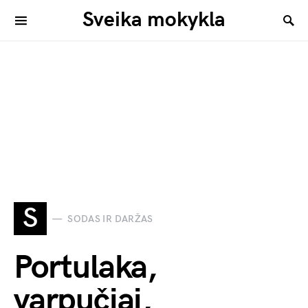
Sveika mokykla
S
SODAS IR DARŽAS
Portulaka,
varpučiai,