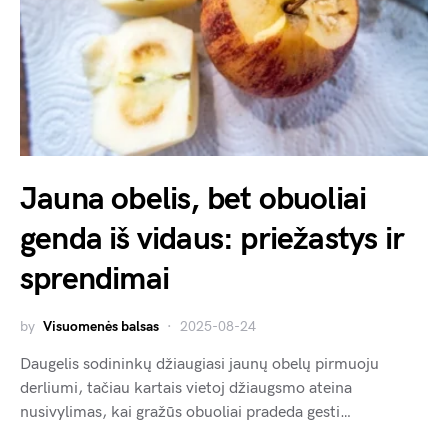
Jauna obelis, bet obuoliai
genda iš vidaus: priežastys ir
sprendimai
by
Visuomenės balsas
2025-08-24
Daugelis sodininkų džiaugiasi jaunų obelų pirmuoju
derliumi, tačiau kartais vietoj džiaugsmo ateina
nusivylimas, kai gražūs obuoliai pradeda gesti…