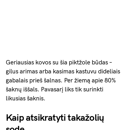
Geriausias kovos su šia piktžole būdas –
gilus arimas arba kasimas kastuvu dideliais
gabalais prieš šalnas. Per žiemą apie 80%
šaknų iššals. Pavasarį liks tik surinkti
likusias šaknis.
Kaip atsikratyti takažolių
sode