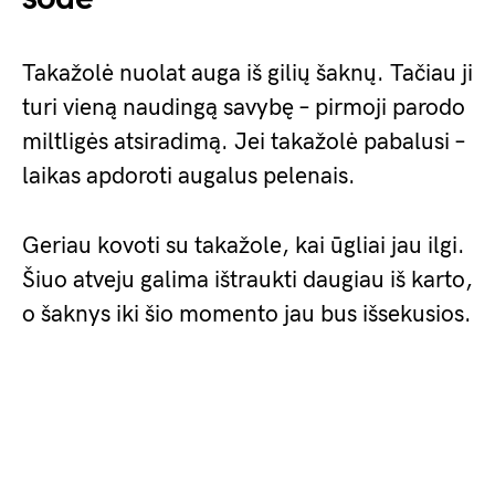
Takažolė nuolat auga iš gilių šaknų. Tačiau ji
turi vieną naudingą savybę – pirmoji parodo
miltligės atsiradimą. Jei takažolė pabalusi –
laikas apdoroti augalus pelenais.
Geriau kovoti su takažole, kai ūgliai jau ilgi.
Šiuo atveju galima ištraukti daugiau iš karto,
o šaknys iki šio momento jau bus išsekusios.