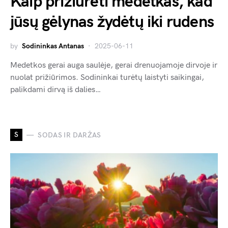
Kaip prižiūrėti medetkas, kad
jūsų gėlynas žydėtų iki rudens
by
Sodininkas Antanas
2025-06-11
Medetkos gerai auga saulėje, gerai drenuojamoje dirvoje ir
nuolat prižiūrimos. Sodininkai turėtų laistyti saikingai,
palikdami dirvą iš dalies…
S
SODAS IR DARŽAS