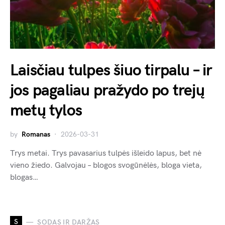
Laisčiau tulpes šiuo tirpalu – ir
jos pagaliau pražydo po trejų
metų tylos
by
Romanas
2026-03-31
Trys metai. Trys pavasarius tulpės išleido lapus, bet nė
vieno žiedo. Galvojau – blogos svogūnėlės, bloga vieta,
blogas…
S
SODAS IR DARŽAS