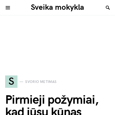
Sveika mokykla
S
SVORIO METIMAS
Pirmieji požymiai,
kad jūsų kūnas