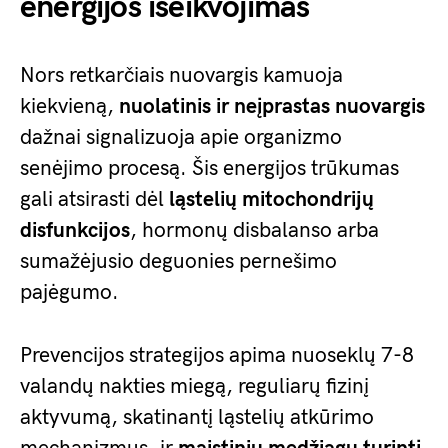
energijos išeikvojimas
Nors retkarčiais nuovargis kamuoja
kiekvieną,
nuolatinis ir neįprastas nuovargis
dažnai signalizuoja apie organizmo
senėjimo procesą. Šis energijos trūkumas
gali atsirasti dėl
ląstelių mitochondrijų
disfunkcijos
, hormonų disbalanso arba
sumažėjusio deguonies pernešimo
pajėgumo.
Prevencijos strategijos apima nuoseklų 7-8
valandų nakties miegą, reguliarų fizinį
aktyvumą, skatinantį ląstelių atkūrimo