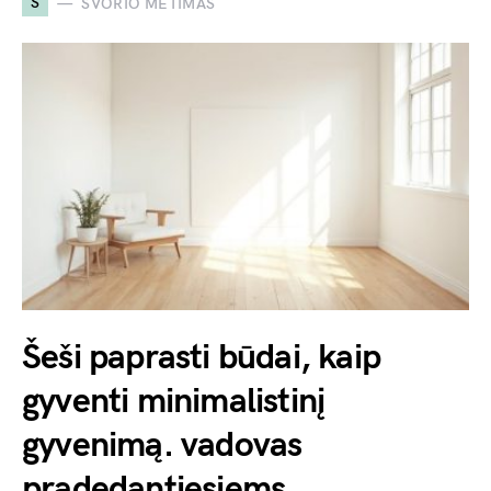
S
SVORIO METIMAS
Šeši paprasti būdai, kaip
gyventi minimalistinį
gyvenimą. vadovas
pradedantiesiems