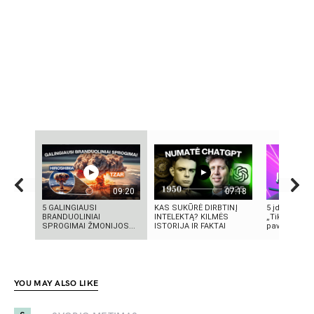
09:20
07:18
5 GALINGIAUSI
KAS SUKŪRĖ DIRBTINĮ
5 įdomūs fak
BRANDUOLINIAI
INTELEKTĄ? KILMĖS
„TikTok“: ką 
SPROGIMAI ŽMONIJOS...
ISTORIJA IR FAKTAI
pavadinimas 
YOU MAY ALSO LIKE