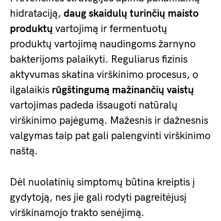
hidrataciją,
daug skaidulų turinčių maisto
produktų
vartojimą ir fermentuotų
produktų vartojimą naudingoms žarnyno
bakterijoms palaikyti. Reguliarus fizinis
aktyvumas skatina virškinimo procesus, o
ilgalaikis
rūgštingumą mažinančių vaistų
vartojimas padeda išsaugoti natūralų
virškinimo pajėgumą. Mažesnis ir dažnesnis
valgymas taip pat gali palengvinti virškinimo
naštą.
Dėl nuolatinių simptomų būtina kreiptis į
gydytoją, nes jie gali rodyti pagreitėjusį
virškinamojo trakto senėjimą.