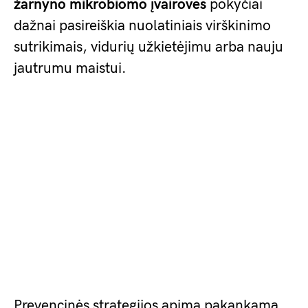
žarnyno mikrobiomo įvairovės
pokyčiai
dažnai pasireiškia nuolatiniais virškinimo
sutrikimais, vidurių užkietėjimu arba nauju
jautrumu maistui.
Prevencinės strategijos apima pakankamą