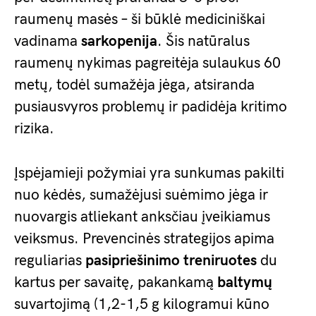
raumenų masės – ši būklė mediciniškai
vadinama
sarkopenija
. Šis natūralus
raumenų nykimas pagreitėja sulaukus 60
metų, todėl sumažėja jėga, atsiranda
pusiausvyros problemų ir padidėja kritimo
rizika.
Įspėjamieji požymiai yra sunkumas pakilti
nuo kėdės, sumažėjusi suėmimo jėga ir
nuovargis atliekant anksčiau įveikiamus
veiksmus. Prevencinės strategijos apima
reguliarias
pasipriešinimo treniruotes
du
kartus per savaitę, pakankamą
baltymų
suvartojimą (1,2-1,5 g kilogramui kūno