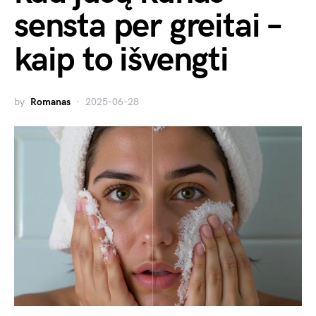
sensta per greitai –
kaip to išvengti
by
Romanas
2025-06-28