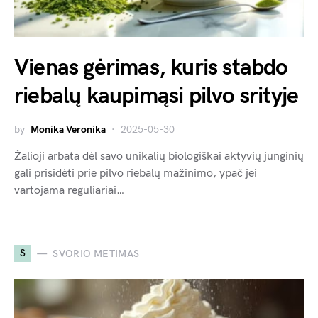
Vienas gėrimas, kuris stabdo
riebalų kaupimąsi pilvo srityje
by
Monika Veronika
2025-05-30
Žalioji arbata dėl savo unikalių biologiškai aktyvių junginių
gali prisidėti prie pilvo riebalų mažinimo, ypač jei
vartojama reguliariai…
S
SVORIO METIMAS