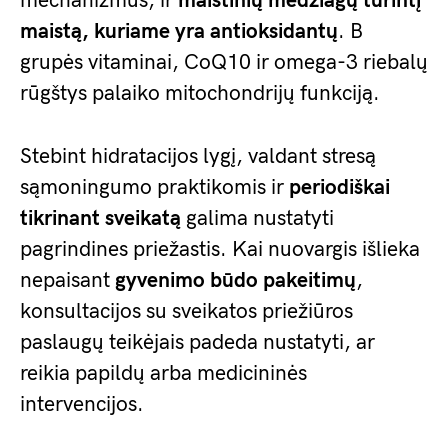
mechanizmus, ir
maistinių medžiagų turintį
maistą, kuriame yra antioksidantų
. B
grupės vitaminai, CoQ10 ir omega-3 riebalų
rūgštys palaiko mitochondrijų funkciją.
Stebint hidratacijos lygį, valdant stresą
sąmoningumo praktikomis ir
periodiškai
tikrinant sveikatą
galima nustatyti
pagrindines priežastis. Kai nuovargis išlieka
nepaisant
gyvenimo būdo pakeitimų
,
konsultacijos su sveikatos priežiūros
paslaugų teikėjais padeda nustatyti, ar
reikia papildų arba medicininės
intervencijos.