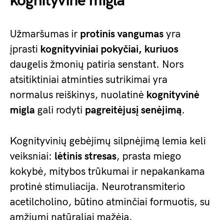
kognityvinė migla
Užmaršumas ir
protinis vangumas
yra
įprasti
kognityviniai pokyčiai, kuriuos
daugelis žmonių patiria senstant. Nors
atsitiktiniai atminties sutrikimai yra
normalus reiškinys, nuolatinė
kognityvinė
migla
gali rodyti
pagreitėjusį senėjimą
.
Kognityvinių gebėjimų silpnėjimą lemia keli
veiksniai:
lėtinis stresas
, prasta miego
kokybė, mitybos trūkumai ir nepakankama
protinė stimuliacija. Neurotransmiterio
acetilcholino, būtino atminčiai formuotis, su
amžiumi natūraliai mažėja.