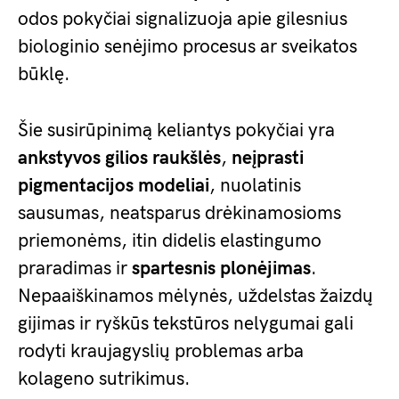
odos pokyčiai signalizuoja apie gilesnius
biologinio senėjimo procesus ar sveikatos
būklę.
Šie susirūpinimą keliantys pokyčiai yra
ankstyvos gilios raukšlės
,
neįprasti
pigmentacijos modeliai
, nuolatinis
sausumas, neatsparus drėkinamosioms
priemonėms, itin didelis elastingumo
praradimas ir
spartesnis plonėjimas
.
Nepaaiškinamos mėlynės, uždelstas žaizdų
gijimas ir ryškūs tekstūros nelygumai gali
rodyti kraujagyslių problemas arba
kolageno sutrikimus.