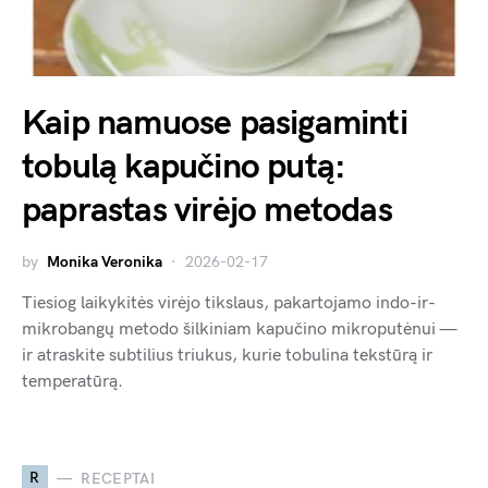
Kaip namuose pasigaminti
tobulą kapučino putą:
paprastas virėjo metodas
by
Monika Veronika
2026-02-17
Tiesiog laikykitės virėjo tikslaus, pakartojamo indo-ir-
mikrobangų metodo šilkiniam kapučino mikroputėnui —
ir atraskite subtilius triukus, kurie tobulina tekstūrą ir
temperatūrą.
R
RECEPTAI