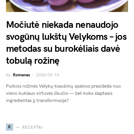
Močiutė niekada nenaudojo
svogūnų lukštų Velykoms – jos
metodas su burokėliais davė
tobulą rožinę
by
Romanas
2026-03-14
Puikios rožinės Velykų kiaušinių spalvos prasideda nuo
vieno kuklaus virtuvės likučio — bet koks slaptasis
ingredientas jį transformuoja?
R
RECEPTAI