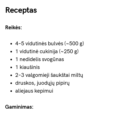
Receptas
Reikės:
4–5 vidutinės bulvės (~500 g)
1 vidutinė cukinija (~250 g)
1 nedidelis svogūnas
1 kiaušinis
2–3 valgomieji šaukštai miltų
druskos, juodųjų pipirų
aliejaus kepimui
Gaminimas: