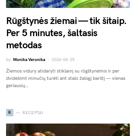
Rūgštynės žiemai — tik šitaip.
Per 5 minutes, šaltasis
metodas
by
Monika Veronika
2026-06-25
Žiemos vidury atidaryti stiklainį su rūgštynėmis ir per
dvidešimt minučių turėti ant stalo žaliąjį barštį — vienas
geriausių…
R
RECEPTAI