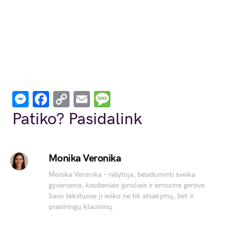
Messenger
Facebook
Copy
Email
Message
Link
Patiko? Pasidalink
Monika Veronika
Monika Veronika – rašytoja, besidominti sveika
gyvensena, kasdieniais įpročiais ir emocine gerove.
Savo tekstuose ji ieško ne tik atsakymų, bet ir
prasmingų klausimų.