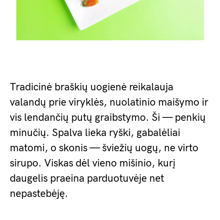
Tradicinė braškių uogienė reikalauja
valandų prie viryklės, nuolatinio maišymo ir
vis lendančių putų graibstymo. Ši — penkių
minučių. Spalva lieka ryški, gabalėliai
matomi, o skonis — šviežių uogų, ne virto
sirupo. Viskas dėl vieno mišinio, kurį
daugelis praeina parduotuvėje net
nepastebėję.