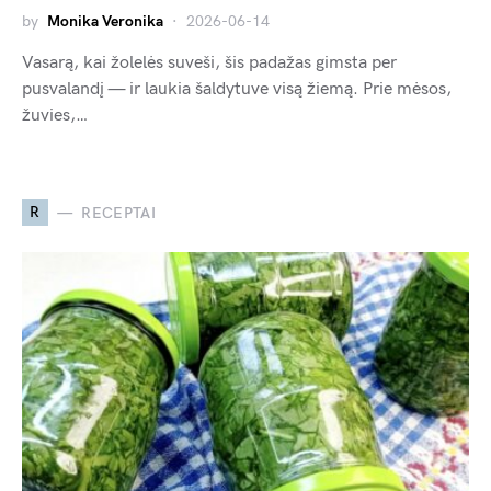
by
Monika Veronika
2026-06-14
Vasarą, kai žolelės suveši, šis padažas gimsta per
pusvalandį — ir laukia šaldytuve visą žiemą. Prie mėsos,
žuvies,…
R
RECEPTAI