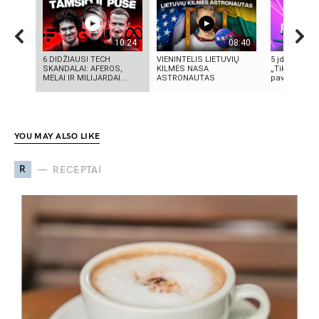
10:24
08:40
6 DIDŽIAUSI TECH
VIENINTELIS LIETUVIŲ
5 įdomūs fak
SKANDALAI: AFEROS,
KILMĖS NASA
„TikTok“: ką 
MELAI IR MILIJARDAI...
ASTRONAUTAS
pavadinimas 
YOU MAY ALSO LIKE
R
RECEPTAI