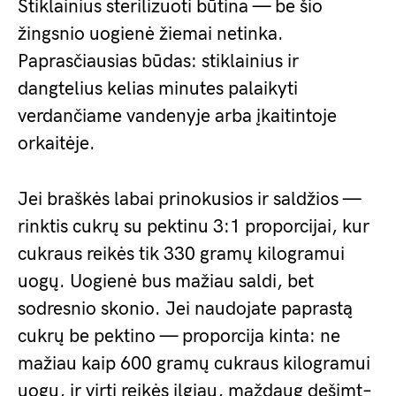
Stiklainius sterilizuoti būtina — be šio
žingsnio uogienė žiemai netinka.
Paprasčiausias būdas: stiklainius ir
dangtelius kelias minutes palaikyti
verdančiame vandenyje arba įkaitintoje
orkaitėje.
Jei braškės labai prinokusios ir saldžios —
rinktis cukrų su pektinu 3:1 proporcijai, kur
cukraus reikės tik 330 gramų kilogramui
uogų. Uogienė bus mažiau saldi, bet
sodresnio skonio. Jei naudojate paprastą
cukrų be pektino — proporcija kinta: ne
mažiau kaip 600 gramų cukraus kilogramui
uogų, ir virti reikės ilgiau, maždaug dešimt–