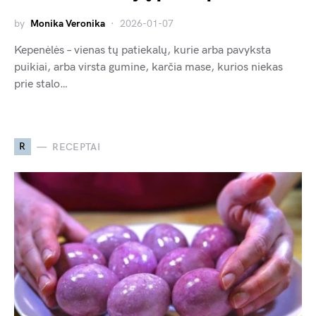
by
Monika Veronika
2026-01-07
Kepenėlės – vienas tų patiekalų, kurie arba pavyksta
puikiai, arba virsta gumine, karčia mase, kurios niekas
prie stalo…
R
RECEPTAI