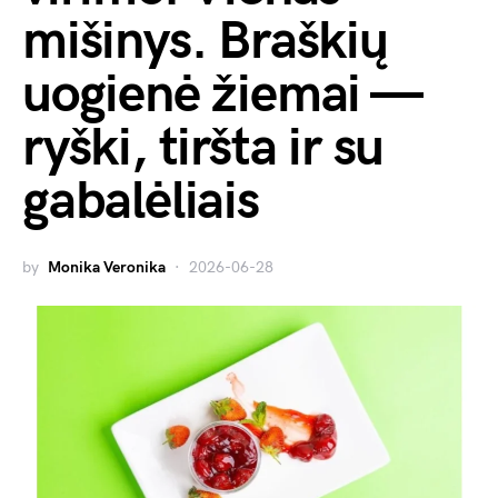
mišinys. Braškių
uogienė žiemai —
ryški, tiršta ir su
gabalėliais
by
Monika Veronika
2026-06-28