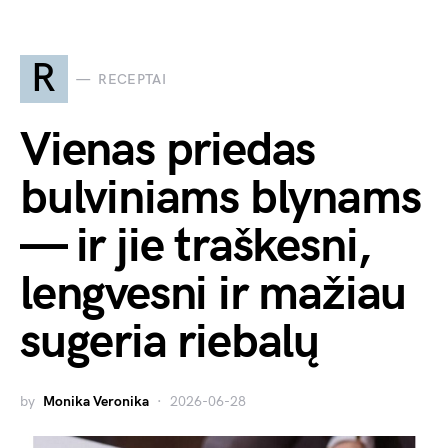
R
RECEPTAI
Vienas priedas
bulviniams blynams
— ir jie traškesni,
lengvesni ir mažiau
sugeria riebalų
by
Monika Veronika
2026-06-28