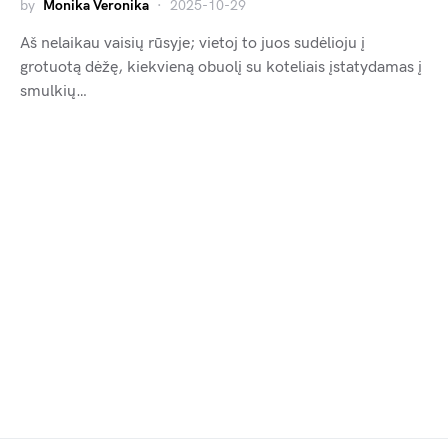
by
Monika Veronika
2025-10-29
Aš nelaikau vaisių rūsyje; vietoj to juos sudėlioju į
grotuotą dėžę, kiekvieną obuolį su koteliais įstatydamas į
smulkių…