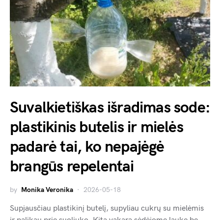
Suvalkietiškas išradimas sode:
plastikinis butelis ir mielės
padarė tai, ko nepajėgė
brangūs repelentai
by
Monika Veronika
2026-05-18
Supjausčiau plastikinį butelį, supyliau cukrų su mielėmis