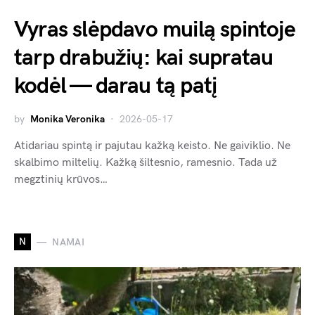
Vyras slėpdavo muilą spintoje
tarp drabužių: kai supratau
kodėl — darau tą patį
by
Monika Veronika
2026-05-17
Atidariau spintą ir pajutau kažką keisto. Ne gaiviklio. Ne
skalbimo miltelių. Kažką šiltesnio, ramesnio. Tada už
megztinių krūvos…
N
NAMAI