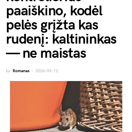
paaiškino, kodėl
pelės grįžta kas
rudenį: kaltininkas
— ne maistas
by
Romanas
2026-05-12