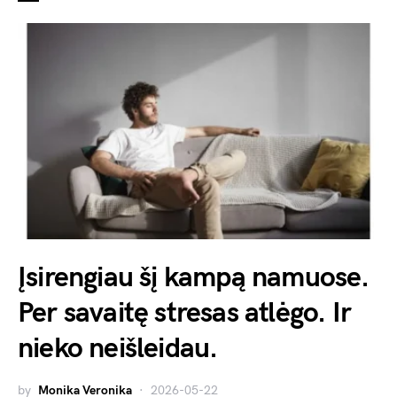
Įsirengiau šį kampą namuose.
Per savaitę stresas atlėgo. Ir
nieko neišleidau.
by
Monika Veronika
2026-05-22