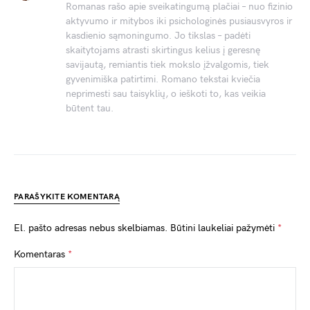
Romanas rašo apie sveikatingumą plačiai – nuo fizinio
aktyvumo ir mitybos iki psichologinės pusiausvyros ir
kasdienio sąmoningumo. Jo tikslas – padėti
skaitytojams atrasti skirtingus kelius į geresnę
savijautą, remiantis tiek mokslo įžvalgomis, tiek
gyvenimiška patirtimi. Romano tekstai kviečia
neprimesti sau taisyklių, o ieškoti to, kas veikia
būtent tau.
PARAŠYKITE KOMENTARĄ
El. pašto adresas nebus skelbiamas.
Būtini laukeliai pažymėti
*
Komentaras
*