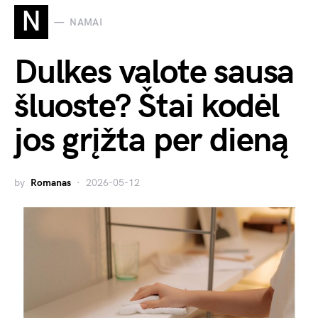
N
NAMAI
Dulkes valote sausa
šluoste? Štai kodėl
jos grįžta per dieną
by
Romanas
2026-05-12