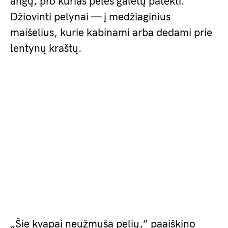
angų, pro kurias pelės galėtų patekti.
Džiovinti pelynai — į medžiaginius
maišelius, kurie kabinami arba dedami prie
lentynų kraštų.
„Šie kvapai neužmuša pelių,” paaiškino