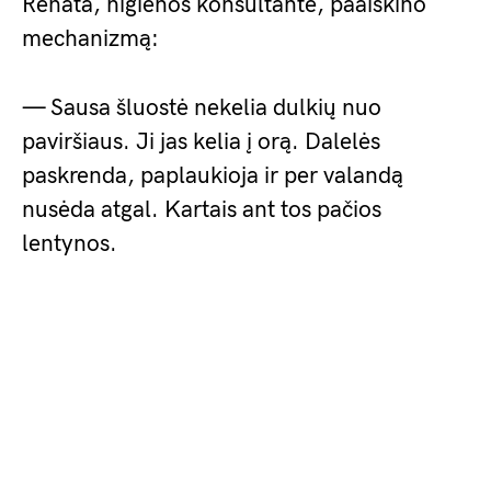
Renata, higienos konsultantė, paaiškino
mechanizmą:
— Sausa šluostė nekelia dulkių nuo
paviršiaus. Ji jas kelia į orą. Dalelės
paskrenda, paplaukioja ir per valandą
nusėda atgal. Kartais ant tos pačios
lentynos.