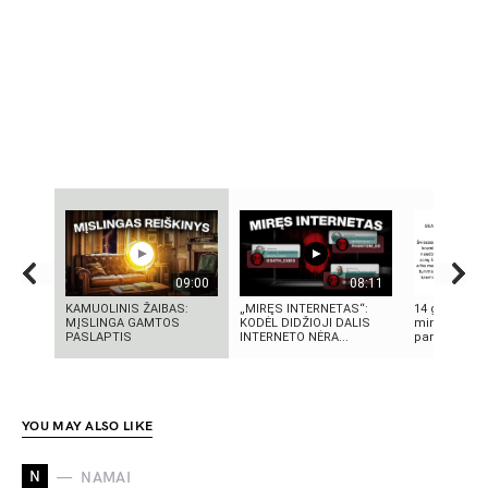
09:00
08:11
KAMUOLINIS ŽAIBAS:
„MIRĘS INTERNETAS“:
14 grožio pa
MĮSLINGA GAMTOS
KODĖL DIDŽIOJI DALIS
minutės | M
PASLAPTIS
INTERNETO NĖRA...
pamoka
YOU MAY ALSO LIKE
N
NAMAI