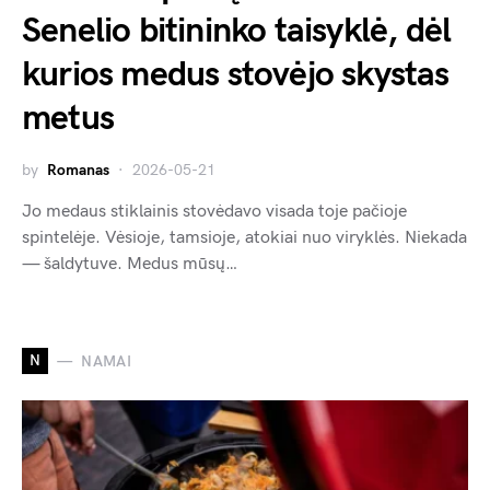
Senelio bitininko taisyklė, dėl
kurios medus stovėjo skystas
metus
by
Romanas
2026-05-21
Jo medaus stiklainis stovėdavo visada toje pačioje
spintelėje. Vėsioje, tamsioje, atokiai nuo viryklės. Niekada
— šaldytuve. Medus mūsų…
N
NAMAI