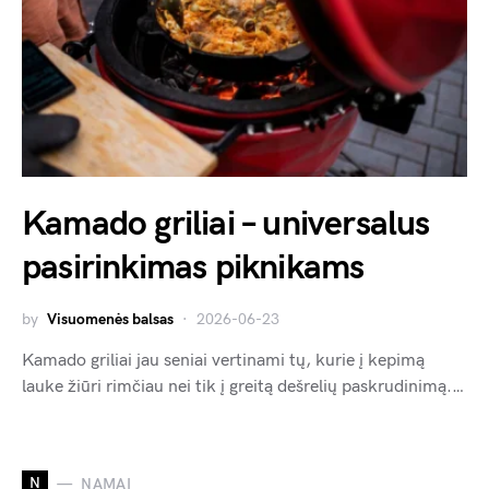
Kamado griliai – universalus
pasirinkimas piknikams
by
Visuomenės balsas
2026-06-23
Kamado griliai jau seniai vertinami tų, kurie į kepimą
lauke žiūri rimčiau nei tik į greitą dešrelių paskrudinimą.…
N
NAMAI