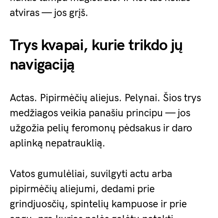
atviras — jos grįš.
Trys kvapai, kurie trikdo jų
navigaciją
Actas. Pipirmėčių aliejus. Pelynai. Šios trys
medžiagos veikia panašiu principu — jos
užgožia pelių feromonų pėdsakus ir daro
aplinką nepatrauklią.
Vatos gumulėliai, suvilgyti actu arba
pipirmėčių aliejumi, dedami prie
grindjuosčių, spintelių kampuose ir prie