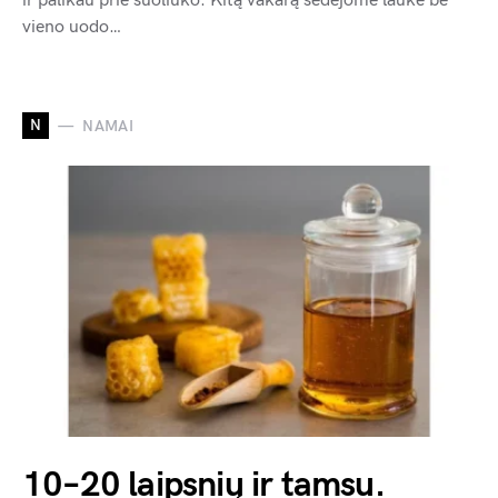
ir palikau prie suoliuko. Kitą vakarą sėdėjome lauke be
vieno uodo…
N
NAMAI
10–20 laipsnių ir tamsu.