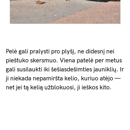
Pelė gali pralysti pro plyšį, ne didesnį nei
pieštuko skersmuo. Viena patelė per metus
gali susilaukti iki šešiasdešimties jauniklių. Ir
ji niekada nepamiršta kelio, kuriuo atėjo —
net jei tą kelią užblokuosi, ji ieškos kito.