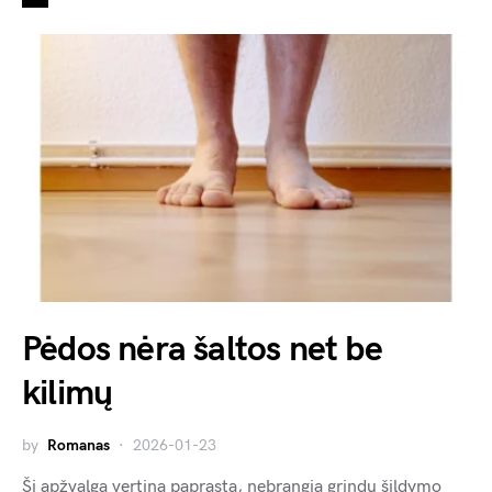
Pėdos nėra šaltos net be
kilimų
by
Romanas
2026-01-23
Ši apžvalga vertina paprastą, nebrangią grindų šildymo