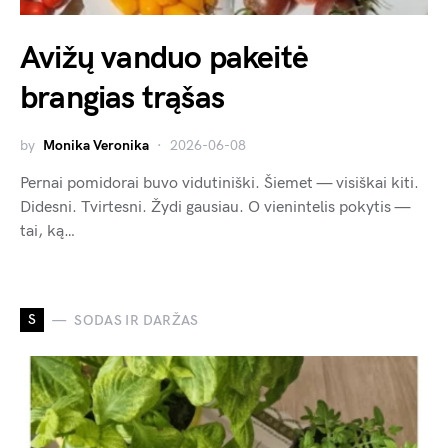
Avižų vanduo pakeitė
brangias trąšas
by
Monika Veronika
2026-06-08
Pernai pomidorai buvo vidutiniški. Šiemet — visiškai kiti.
Didesni. Tvirtesni. Žydi gausiau. O vienintelis pokytis —
tai, ką…
S
SODAS IR DARŽAS