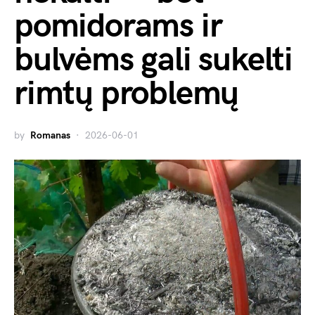
pomidorams ir
bulvėms gali sukelti
rimtų problemų
by
Romanas
2026-06-01