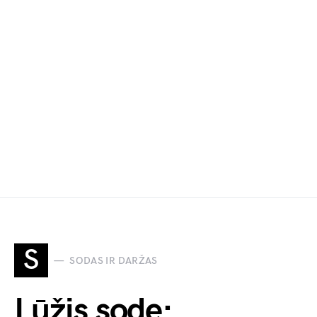
S
SODAS IR DARŽAS
Lūžis sode: