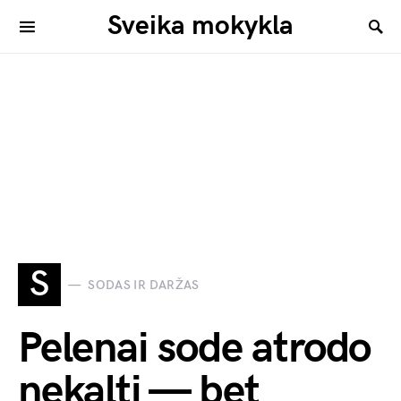
Sveika mokykla
S
SODAS IR DARŽAS
Pelenai sode atrodo
nekalti — bet