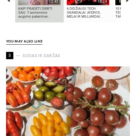
12:43
10:24
KAIP PRADĖTI DIRBTI
6 DIDŽIAUSI TECH
10 FILMUOS
SAU: 7 asmeninio
SKANDALAI: AFEROS,
TECHNOLOGI
augimo patarimai...
MELAI IR MILIJARDAI...
TAPO REALY
YOU MAY ALSO LIKE
S
SODAS IR DARŽAS