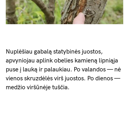
Nuplėšiau gabalą statybinės juostos,
apvyniojau aplink obelies kamieną lipniąja
puse į lauką ir palaukiau. Po valandos — nė
vienos skruzdėlės virš juostos. Po dienos —
medžio viršūnėje tuščia.