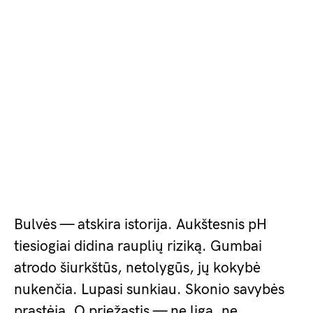
Bulvės — atskira istorija. Aukštesnis pH
tiesiogiai didina rauplių riziką. Gumbai
atrodo šiurkštūs, netolygūs, jų kokybė
nukenčia. Lupasi sunkiau. Skonio savybės
prastėja. O priežastis — ne liga, ne