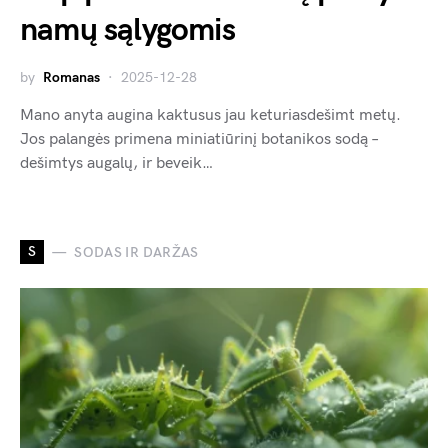
namų sąlygomis
by
Romanas
2025-12-28
Mano anyta augina kaktusus jau keturiasdešimt metų.
Jos palangės primena miniatiūrinį botanikos sodą –
dešimtys augalų, ir beveik…
S
SODAS IR DARŽAS