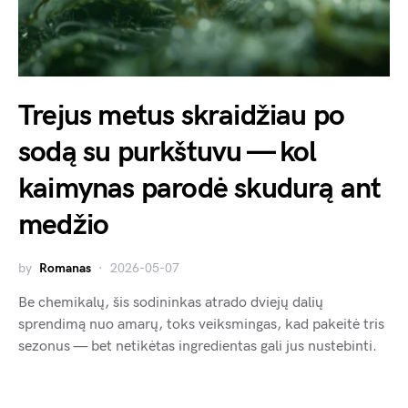
Trejus metus skraidžiau po
sodą su purkštuvu — kol
kaimynas parodė skudurą ant
medžio
by
Romanas
2026-05-07
Be chemikalų, šis sodininkas atrado dviejų dalių
sprendimą nuo amarų, toks veiksmingas, kad pakeitė tris
sezonus — bet netikėtas ingredientas gali jus nustebinti.