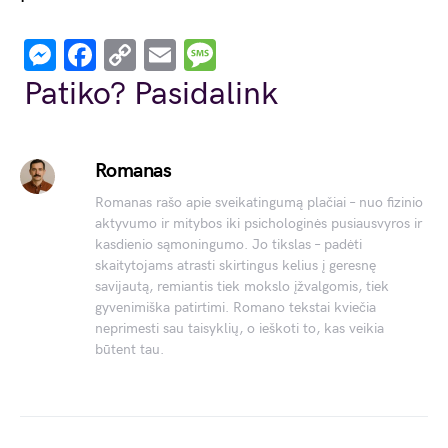
Messenger
Facebook
Copy
Email
Message
Link
Patiko? Pasidalink
Romanas
Romanas rašo apie sveikatingumą plačiai – nuo fizinio
aktyvumo ir mitybos iki psichologinės pusiausvyros ir
kasdienio sąmoningumo. Jo tikslas – padėti
skaitytojams atrasti skirtingus kelius į geresnę
savijautą, remiantis tiek mokslo įžvalgomis, tiek
gyvenimiška patirtimi. Romano tekstai kviečia
neprimesti sau taisyklių, o ieškoti to, kas veikia
būtent tau.