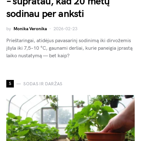
– supratau, kad 20 metų
sodinau per anksti
by
Monika Veronika
2026-02-23
Prieštaringai, atidėjus pavasarinį sodinimą iki dirvožemis
įšyla iki 7,5–10 °C, gaunami derliai, kurie paneigia įprastą
laiko nustatymą — bet kaip?
S
SODAS IR DARŽAS