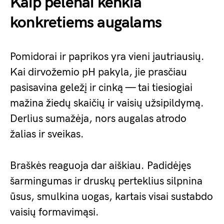
Kaip pelenai kenkia
konkretiems augalams
Pomidorai ir paprikos yra vieni jautriausių.
Kai dirvožemio pH pakyla, jie prasčiau
pasisavina geležį ir cinką — tai tiesiogiai
mažina žiedų skaičių ir vaisių užsipildymą.
Derlius sumažėja, nors augalas atrodo
žalias ir sveikas.
Braškės reaguoja dar aiškiau. Padidėjęs
šarmingumas ir druskų perteklius silpnina
ūsus, smulkina uogas, kartais visai sustabdo
vaisių formavimąsi.