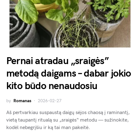
Pernai atradau „sraigės”
metodą daigams – dabar jokio
kito būdo nenaudosiu
by
Romanas
2026-02-27
Aš pertvarkiau suspaustą daigų sėjos chaosą į raminantį,
vietą taupantį ritualą su „sraigės“ metodu — sužinokite,
kodėl nebegrįšiu ir ką tai man pakeitė.