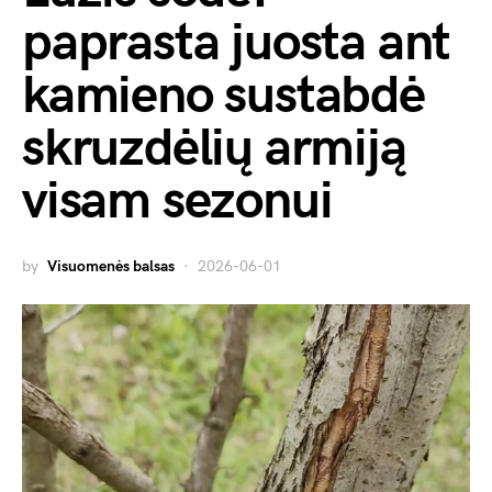
paprasta juosta ant
kamieno sustabdė
skruzdėlių armiją
visam sezonui
by
Visuomenės balsas
2026-06-01