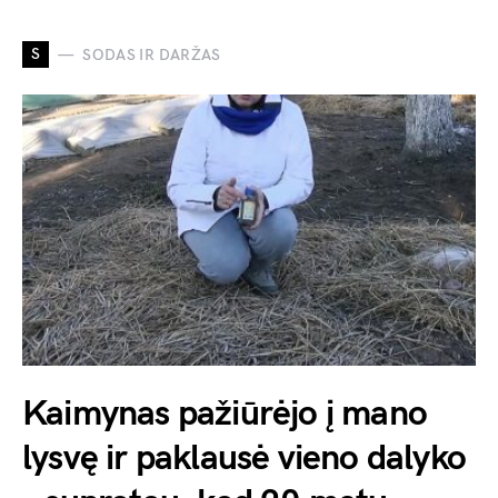
S
SODAS IR DARŽAS
Kaimynas pažiūrėjo į mano
lysvę ir paklausė vieno dalyko