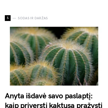
S
SODAS IR DARŽAS
Anyta išdavė savo paslaptį:
kaip priversti kaktusą pražysti