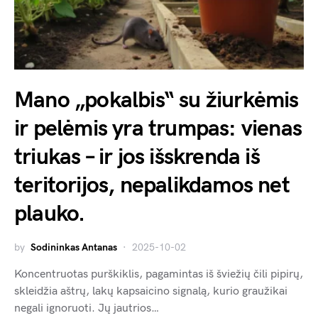
Mano „pokalbis“ su žiurkėmis
ir pelėmis yra trumpas: vienas
triukas – ir jos išskrenda iš
teritorijos, nepalikdamos net
plauko.
by
Sodininkas Antanas
2025-10-02
Koncentruotas purškiklis, pagamintas iš šviežių čili pipirų,
skleidžia aštrų, lakų kapsaicino signalą, kurio graužikai
negali ignoruoti. Jų jautrios…