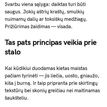
Svarbu viena sąlyga: daiktas turi būti
saugus. Jokių aštrių kraštų, smulkių
nuimamų dalių ar toksiškų medžiagų.
Prižiūrimas žaidimas — visada.
Tas pats principas veikia prie
stalo
Kai kūdikiui duodamas kietas maistas
pačiam tyrinėti — jis liečia, uosto, gniaužo,
kiša į burną. Ir taip pripranta prie skirtingų
tekstūrų bei skonių greičiau nei maitinamas
šaukšteliu.