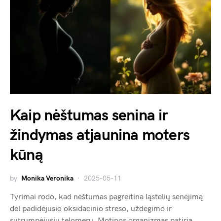
Kaip nėštumas senina ir
žindymas atjaunina moters
kūną
by
Monika Veronika
2025-05-11
Tyrimai rodo, kad nėštumas pagreitina ląstelių senėjimą
dėl padidėjusio oksidacinio streso, uždegimo ir
sutrumpėjusių telomerų. Motinos organizmas patiria…