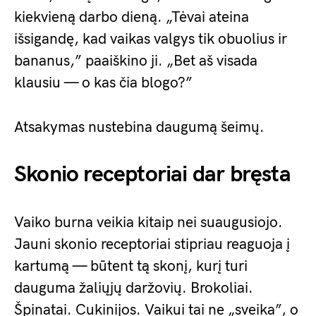
kiekvieną darbo dieną. „Tėvai ateina
išsigandę, kad vaikas valgys tik obuolius ir
bananus,” paaiškino ji. „Bet aš visada
klausiu — o kas čia blogo?”
Atsakymas nustebina daugumą šeimų.
Skonio receptoriai dar bręsta
Vaiko burna veikia kitaip nei suaugusiojo.
Jauni skonio receptoriai stipriau reaguoja į
kartumą — būtent tą skonį, kurį turi
dauguma žaliųjų daržovių. Brokoliai.
Špinatai. Cukinijos. Vaikui tai ne „sveika”, o