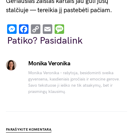
Geriausias žaislas kartais jau guli jūsų
stalčiuje — tereikia jį pastebėti pačiam.
Messenger
Facebook
Copy
Email
Message
Link
Patiko? Pasidalink
Monika Veronika
Monika Veronika – rašytoja, besidominti sveika
gyvensena, kasdieniais įpročiais ir emocine gerove.
Savo tekstuose ji ieško ne tik atsakymų, bet ir
prasmingų klausimų.
PARAŠYKITE KOMENTARĄ