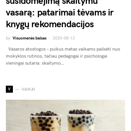
susidomėjimą skaitymu
vasarą: patarimai tėvams ir
knygų rekomendacijos
by
Visuomenės balsas
2025-08-13
Vasaros atostogos – puikus metas vaikams pailsėti nuo
mokyklos rutinos, tačiau pedagogai ir psichologai
vieningai sutaria: skaitymo…
V
VAIKAI