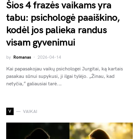
Šios 4 frazės vaikams yra
tabu: psichologė paaiškino,
kodėl jos palieka randus
visam gyvenimui
by
Romanas
2026-04-14
Kai papasakojau vaikų psichologei Jurgitai, ką kartais
pasakau sūnui supykusi, ji ilgai tylėjo. „Žinau, kad
netyčia,” galiausiai tarė.…
V
VAIKAI