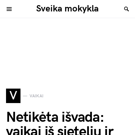
Sveika mokykla
V
VAIKAI
Netikėta išvada:
vaikai iš sietelių ir