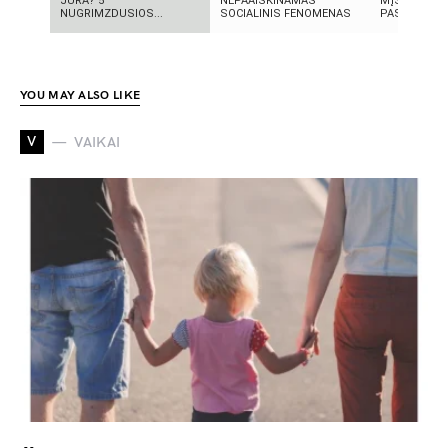
JŪRA? 5
NEPAAIŠKINAMAS
MĮSLINGA 
NUGRIMZDUSIOS...
SOCIALINIS FENOMENAS
PASLAPTIS
YOU MAY ALSO LIKE
V
VAIKAI