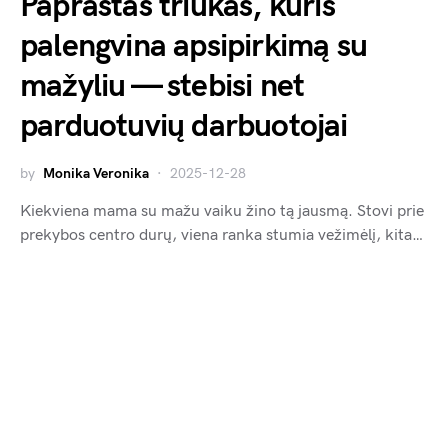
Paprastas triukas, kuris
palengvina apsipirkimą su
mažyliu — stebisi net
parduotuvių darbuotojai
by
Monika Veronika
2025-12-28
Kiekviena mama su mažu vaiku žino tą jausmą. Stovi prie
prekybos centro durų, viena ranka stumia vežimėlį, kita…