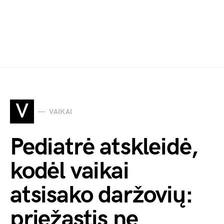
V
VAIKAI
Pediatrė atskleidė,
kodėl vaikai
atsisako daržovių:
priežastis ne