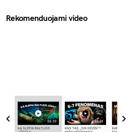
Rekomenduojami video
06:39
08:01
KĄ SLEPIA BALTIJOS
KAS TAS „SIX-SEVEN“?
KAMUOLINIS