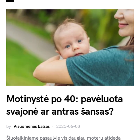
Motinystė po 40: pavėluota
svajonė ar antras šansas?
by
Visuomenės balsas
2025-06-08
Šiuolaikiniame pasaulyje vis daugiau moterų atideda