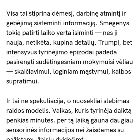
Visa tai stiprina dėmesį, darbinę atmintį ir
gebėjimą sisteminti informaciją. Smegenys
tokią patirtį laiko verta įsiminti — nes ji
nauja, netikėta, kupina detalių. Trumpi, bet
intensyvūs tyrinėjimo epizodai padeda
pasirengti sudėtingesniam mokymuisi vėliau
— skaičiavimui, loginiam mąstymui, kalbos
supratimui.
Ir tai ne spekuliacija, o nuosekliai stebimas
raidos modelis. Vaikas, kuris tyrinėja daiktą
penkias minutes, per tą laiką gauna daugiau
sensorinės informacijos nei žaisdamas su
pažįstamu žaislu dvidešimt.