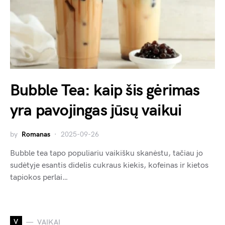
Bubble Tea: kaip šis gėrimas
yra pavojingas jūsų vaikui
by
Romanas
2025-09-26
Bubble tea tapo populiariu vaikišku skanėstu, tačiau jo
sudėtyje esantis didelis cukraus kiekis, kofeinas ir kietos
tapiokos perlai…
V
VAIKAI