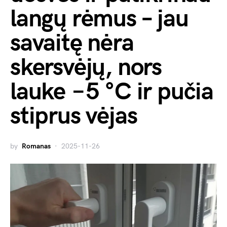
langų rėmus – jau
savaitę nėra
skersvėjų, nors
lauke −5 °C ir pučia
stiprus vėjas
by
Romanas
2025-11-26