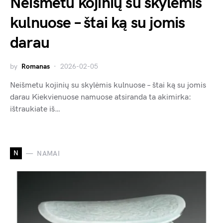
Neišmetu kojinių su skylėmis
kulnuose – štai ką su jomis
darau
by
Romanas
2026-02-05
Neišmetu kojinių su skylėmis kulnuose – štai ką su jomis
darau Kiekvienuose namuose atsiranda ta akimirka:
ištraukiate iš…
N
NAMAI