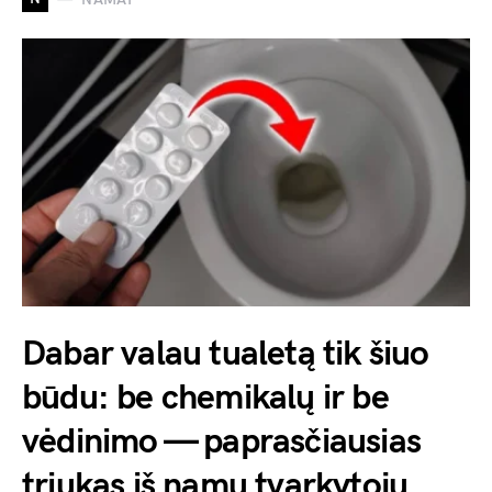
Dabar valau tualetą tik šiuo
būdu: be chemikalų ir be
vėdinimo — paprasčiausias
triukas iš namų tvarkytojų