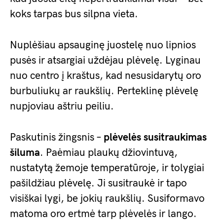
koks tarpas bus silpna vieta.
Nuplėšiau apsauginę juostelę nuo lipnios
pusės ir atsargiai uždėjau plėvelę. Lyginau
nuo centro į kraštus, kad nesusidarytų oro
burbuliukų ar raukšlių. Perteklinę plėvelę
nupjoviau aštriu peiliu.
Paskutinis žingsnis –
plėvelės susitraukimas
šiluma
. Paėmiau plaukų džiovintuvą,
nustatytą žemoje temperatūroje, ir tolygiai
pašildžiau plėvelę. Ji susitraukė ir tapo
visiškai lygi, be jokių raukšlių. Susiformavo
matoma oro ertmė tarp plėvelės ir lango.