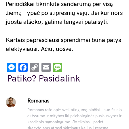
Periodiškai tikrinkite sandarumą per visą
žiemą – ypač po stipresnių vėjų. Jei kur nors
juosta atšoko, galima lengvai pataisyti.
Kartais paprasčiausi sprendimai būna patys
efektyviausi. Ačiū, uošve.
Messenger
Facebook
Copy
Email
Message
Link
Patiko? Pasidalink
Romanas
Romanas rašo apie sveikatingumą plačiai – nuo fizinio
aktyvumo ir mitybos iki psichologinės pusiausvyros ir
kasdienio sąmoningumo. Jo tikslas – padėti
skaitytojams atrasti skirtingus kelius į geresnę