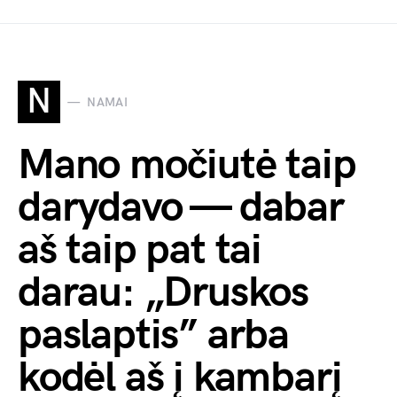
N
NAMAI
Mano močiutė taip
darydavo — dabar
aš taip pat tai
darau: „Druskos
paslaptis” arba
kodėl aš į kambarį