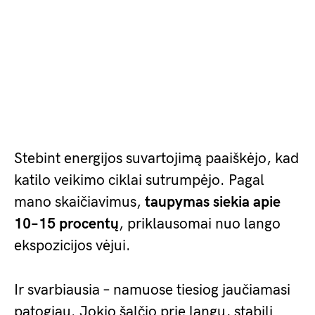
Stebint energijos suvartojimą paaiškėjo, kad
katilo veikimo ciklai sutrumpėjo. Pagal
mano skaičiavimus,
taupymas siekia apie
10–15 procentų
, priklausomai nuo lango
ekspozicijos vėjui.
Ir svarbiausia – namuose tiesiog jaučiamasi
patogiau. Jokio šalčio prie langų, stabili