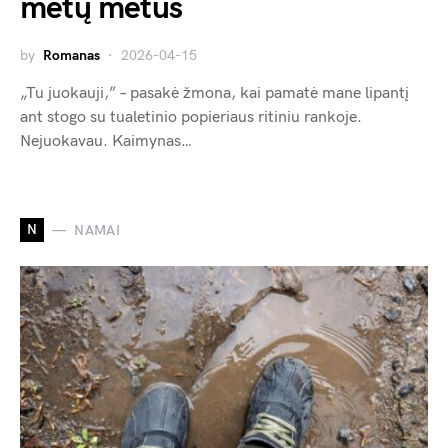
metų metus
by
Romanas
2026-04-15
„Tu juokauji,” – pasakė žmona, kai pamatė mane lipantį
ant stogo su tualetinio popieriaus ritiniu rankoje.
Nejuokavau. Kaimynas…
N
NAMAI