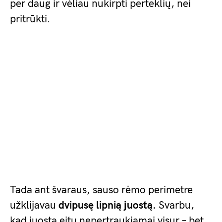
per daug ir vėliau nukirpti perteklių, nei
pritrūkti.
Tada ant švaraus, sauso rėmo perimetre
užklijavau
dvipusę lipnią juostą
. Svarbu,
kad juosta eitų nepertraukiamai visur – bet