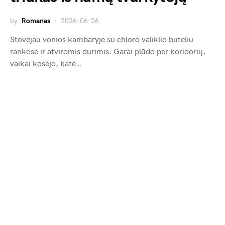
by
Romanas
2026-06-26
Stovėjau vonios kambaryje su chloro valiklio buteliu
rankose ir atviromis durimis. Garai plūdo per koridorių,
vaikai kosėjo, katė…