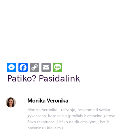
Messenger
Facebook
Copy
Email
Message
Link
Patiko? Pasidalink
Monika Veronika
Monika Veronika – rašytoja, besidominti sveika
gyvensena, kasdieniais įpročiais ir emocine gerove.
Savo tekstuose ji ieško ne tik atsakymų, bet ir
prasmingų klausimų.