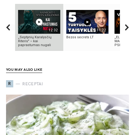
12:32
11:22
„Septynių Karalysčių
Bezos secrets LT
„ELEKTROS D
Riteris" – kai
MASINĖ 191
paprastumas nugali
PSICHOZĖ
YOU MAY ALSO LIKE
R
RECEPTAI