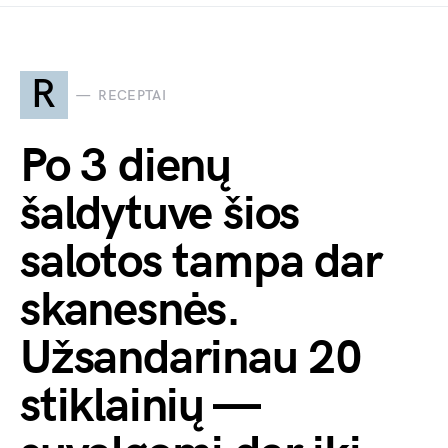
R
RECEPTAI
Po 3 dienų
šaldytuve šios
salotos tampa dar
skanesnės.
Užsandarinau 20
stiklainių —