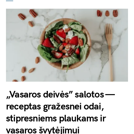
„Vasaros deivės” salotos —
receptas gražesnei odai,
stipresniems plaukams ir
vasaros švytėjimui