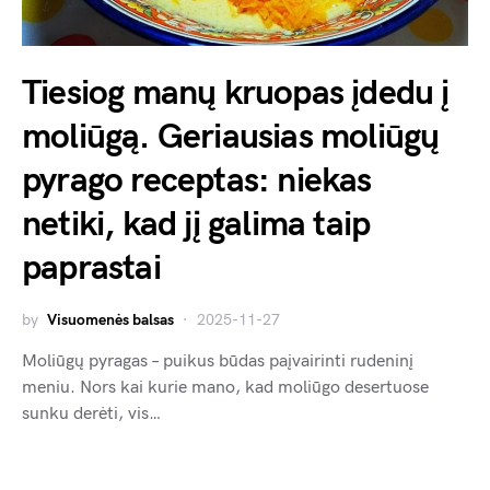
Tiesiog manų kruopas įdedu į
moliūgą. Geriausias moliūgų
pyrago receptas: niekas
netiki, kad jį galima taip
paprastai
by
Visuomenės balsas
2025-11-27
Moliūgų pyragas – puikus būdas paįvairinti rudeninį
meniu. Nors kai kurie mano, kad moliūgo desertuose
sunku derėti, vis…