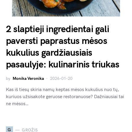
2 slaptieji ingredientai gali
paversti paprastus mėsos
kukulius gardžiausiais
pasaulyje: kulinarinis triukas
by
Monika Veronika
2026-01-20
Kas iš tiesų skiria namų keptas mėsos kukulius nuo tų,
kuriuos užsisakote geruose restoranuose? Dažniausiai tai
ne mėsos…
G
GROŽIS