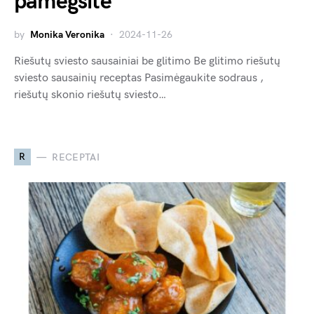
pamėgsite
by
Monika Veronika
2024-11-26
Riešutų sviesto sausainiai be glitimo Be glitimo riešutų
sviesto sausainių receptas Pasimėgaukite sodraus ,
riešutų skonio riešutų sviesto…
R
RECEPTAI