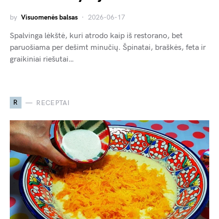
by
Visuomenės balsas
2026-06-17
Spalvinga lėkštė, kuri atrodo kaip iš restorano, bet
paruošiama per dešimt minučių. Špinatai, braškės, feta ir
graikiniai riešutai…
R
RECEPTAI