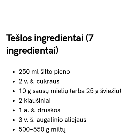
Tešlos ingredientai (7
ingredientai)
250 ml šilto pieno
2 v. š. cukraus
10 g sausų mielių (arba 25 g šviežių)
2 kiaušiniai
1 a. š. druskos
3 v. š. augalinio aliejaus
500–550 g miltų