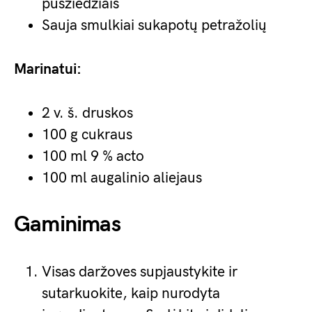
pusžiedžiais
Sauja smulkiai sukapotų petražolių
Marinatui:
2 v. š. druskos
100 g cukraus
100 ml 9 % acto
100 ml augalinio aliejaus
Gaminimas
Visas daržoves supjaustykite ir
sutarkuokite, kaip nurodyta