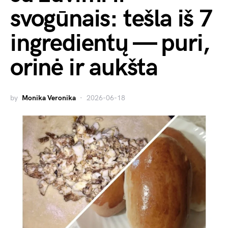
svogūnais: tešla iš 7
ingredientų — puri,
orinė ir aukšta
by
Monika Veronika
2026-06-18