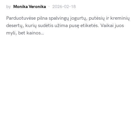
by
Monika Veronika
2026-02-18
Parduotuvėse pilna spalvingų jogurtų, putėsių ir kreminių
desertų, kurių sudėtis užima pusę etiketės. Vaikai juos
myli, bet kainos…