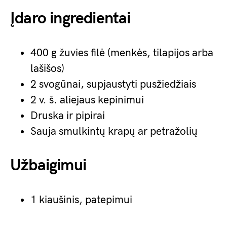
Įdaro ingredientai
400 g žuvies filė (menkės, tilapijos arba
lašišos)
2 svogūnai, supjaustyti pusžiedžiais
2 v. š. aliejaus kepinimui
Druska ir pipirai
Sauja smulkintų krapų ar petražolių
Užbaigimui
1 kiaušinis, patepimui