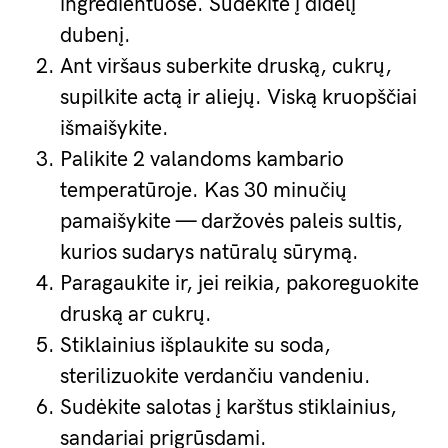
ingredientuose. Sudėkite į didelį
dubenį.
Ant viršaus suberkite druską, cukrų,
supilkite actą ir aliejų. Viską kruopščiai
išmaišykite.
Palikite 2 valandoms kambario
temperatūroje. Kas 30 minučių
pamaišykite — daržovės paleis sultis,
kurios sudarys natūralų sūrymą.
Paragaukite ir, jei reikia, pakoreguokite
druską ar cukrų.
Stiklainius išplaukite su soda,
sterilizuokite verdančiu vandeniu.
Sudėkite salotas į karštus stiklainius,
sandariai prigrūsdami.