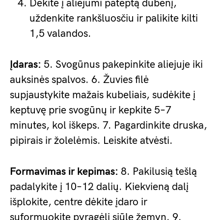
Dėkite į aliejumi pateptą dubenį,
uždenkite rankšluosčiu ir palikite kilti
1,5 valandos.
Įdaras:
5. Svogūnus pakepinkite aliejuje iki
auksinės spalvos. 6. Žuvies filė
supjaustykite mažais kubeliais, sudėkite į
keptuvę prie svogūnų ir kepkite 5–7
minutes, kol iškeps. 7. Pagardinkite druska,
pipirais ir žolelėmis. Leiskite atvėsti.
Formavimas ir kepimas:
8. Pakilusią tešlą
padalykite į 10–12 dalių. Kiekvieną dalį
išplokite, centre dėkite įdaro ir
suformuokite pyragėlį siūle žemyn. 9.