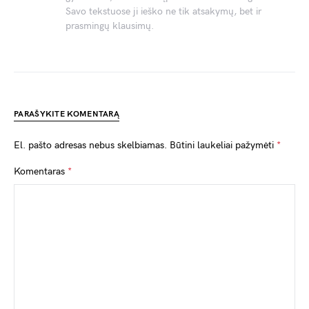
Savo tekstuose ji ieško ne tik atsakymų, bet ir
prasmingų klausimų.
PARAŠYKITE KOMENTARĄ
El. pašto adresas nebus skelbiamas.
Būtini laukeliai pažymėti
*
Komentaras
*