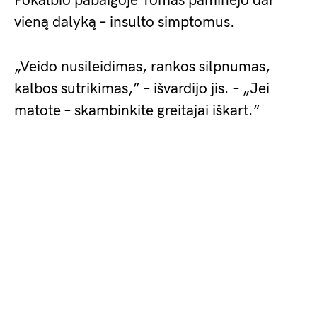
Pokalbio pabaigoje Tomas paminėjo dar
vieną dalyką – insulto simptomus.
„Veido nusileidimas, rankos silpnumas,
kalbos sutrikimas,” – išvardijo jis. – „Jei
matote – skambinkite greitajai iškart.”