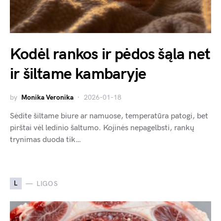
Kodėl rankos ir pėdos šąla net
ir šiltame kambaryje
by
Monika Veronika
2026-01-18
Sėdite šiltame biure ar namuose, temperatūra patogi, bet
pirštai vėl ledinio šaltumo. Kojinės nepagelbsti, rankų
trynimas duoda tik…
L
LIGOS