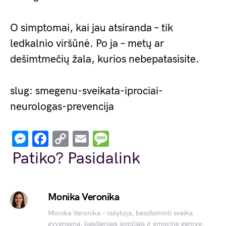
O simptomai, kai jau atsiranda – tik
ledkalnio viršūnė. Po ja – metų ar
dešimtmečių žala, kurios nebepatasisite.
slug: smegenu-sveikata-iprociai-
neurologas-prevencija
Messenger
Facebook
Copy
Email
Message
Link
Patiko? Pasidalink
Monika Veronika
Monika Veronika – rašytoja, besidominti sveika
gyvensena, kasdieniais įpročiais ir emocine gerove.