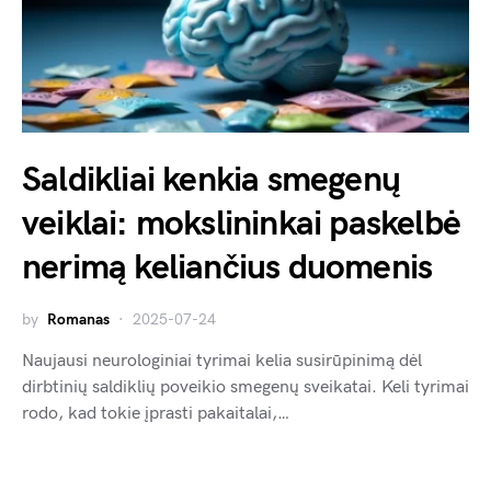
Saldikliai kenkia smegenų
veiklai: mokslininkai paskelbė
nerimą keliančius duomenis
by
Romanas
2025-07-24
Naujausi neurologiniai tyrimai kelia susirūpinimą dėl
dirbtinių saldiklių poveikio smegenų sveikatai. Keli tyrimai
rodo, kad tokie įprasti pakaitalai,…