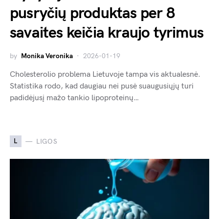
pusryčių produktas per 8
savaites keičia kraujo tyrimus
by
Monika Veronika
2026-01-19
Cholesterolio problema Lietuvoje tampa vis aktualesnė.
Statistika rodo, kad daugiau nei pusė suaugusiųjų turi
padidėjusį mažo tankio lipoproteinų…
L
LIGOS