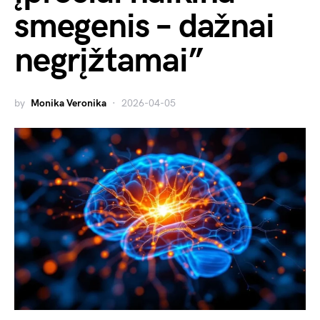
smegenis – dažnai
negrįžtamai”
by
Monika Veronika
2026-04-05