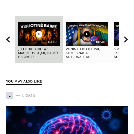
04:06
08:40
„ELEKTROS DIETA“:
VIENINTELIS LIETUVIŲ
5 MOKSLINIA
MASINĖ 1910-ŲJŲ BAIMĖS
KILMĖS NASA
EKSPERIMENT
PSICHOZĖ
ASTRONAUTAS
SUKRĖTĖ PA
YOU MAY ALSO LIKE
L
LIGOS