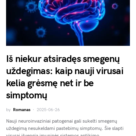
Iš niekur atsiradęs smegenų
uždegimas: kaip nauji virusai
kelia grėsmę net ir be
simptomų
by
Romanas
2025-06-26
Nauji neuroinvaziniai patogenai gali sukelti smegenų
uždegimą nesukeldami pastebimų simptomų. Šie slapti
virusai išvengia imuninės sistemos aptikimo