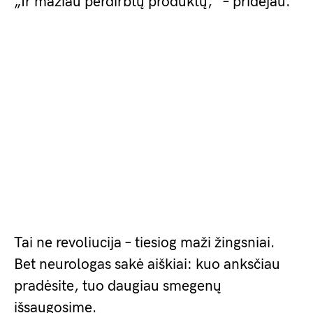
„Ir mažiau perdirbtų produktų,” – pridėjau.
Tai ne revoliucija – tiesiog maži žingsniai.
Bet neurologas sakė aiškiai: kuo anksčiau
pradėsite, tuo daugiau smegenų
išsaugosime.