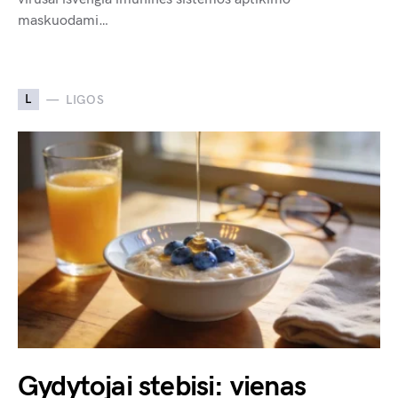
maskuodami…
L
LIGOS
Gydytojai stebisi: vienas