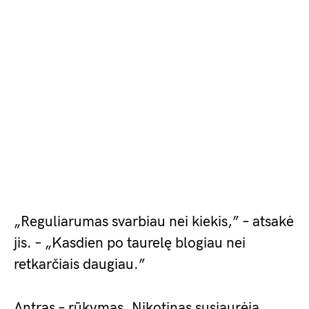
„Reguliarumas svarbiau nei kiekis,” – atsakė
jis. – „Kasdien po taurelę blogiau nei
retkarčiais daugiau.”
Antras – rūkymas. Nikotinas susiaurėja