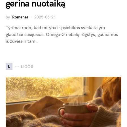
gerina nuotaiką
by
Romanas
2025-06-21
Tyrimai rodo, kad mityba ir psichikos sveikata yra
glaudžiai susijusios. Omega-3 riebalų rūgštys, gaunamos
iš žuvies ir tam…
L
LIGOS