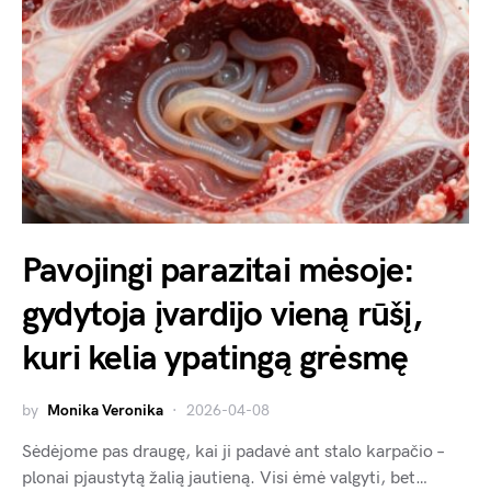
Pavojingi parazitai mėsoje:
gydytoja įvardijo vieną rūšį,
kuri kelia ypatingą grėsmę
by
Monika Veronika
2026-04-08
Sėdėjome pas draugę, kai ji padavė ant stalo karpačio –
plonai pjaustytą žalią jautieną. Visi ėmė valgyti, bet…