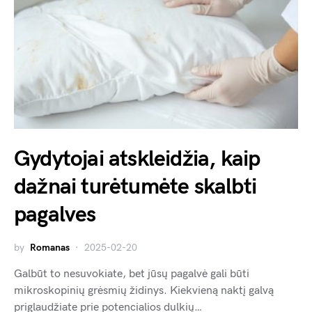
Gydytojai atskleidžia, kaip
dažnai turėtumėte skalbti
pagalves
by
Romanas
2025-02-20
Galbūt to nesuvokiate, bet jūsų pagalvė gali būti
mikroskopinių grėsmių židinys. Kiekvieną naktį galvą
priglaudžiate prie potencialios dulkių…