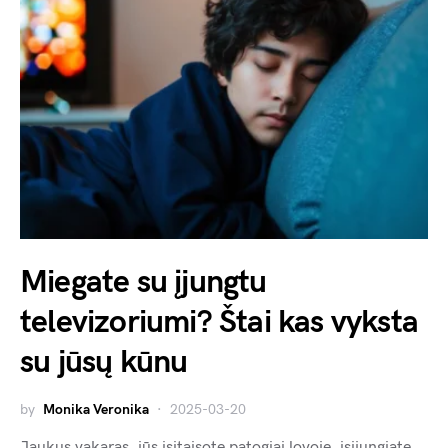
Miegate su įjungtu
televizoriumi? Štai kas vyksta
su jūsų kūnu
by
Monika Veronika
2025-03-20
Jaukus vakaras, jūs įsitaisote patogiai lovoje, įsijungiate