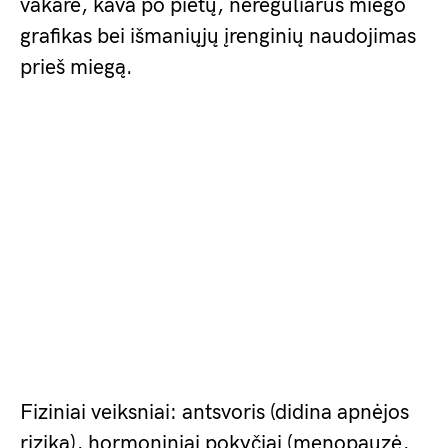
vakare, kava po pietų, nereguliarus miego
grafikas bei išmaniųjų įrenginių naudojimas
prieš miegą.
Fiziniai veiksniai: antsvoris (didina apnėjos
riziką), hormoniniai pokyčiai (menopauzė,