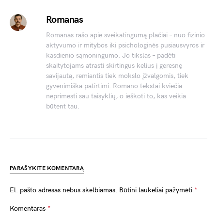
Romanas
Romanas rašo apie sveikatingumą plačiai – nuo fizinio
aktyvumo ir mitybos iki psichologinės pusiausvyros ir
kasdienio sąmoningumo. Jo tikslas – padėti
skaitytojams atrasti skirtingus kelius į geresnę
savijautą, remiantis tiek mokslo įžvalgomis, tiek
gyvenimiška patirtimi. Romano tekstai kviečia
neprimesti sau taisyklių, o ieškoti to, kas veikia
būtent tau.
PARAŠYKITE KOMENTARĄ
El. pašto adresas nebus skelbiamas.
Būtini laukeliai pažymėti
*
Komentaras
*