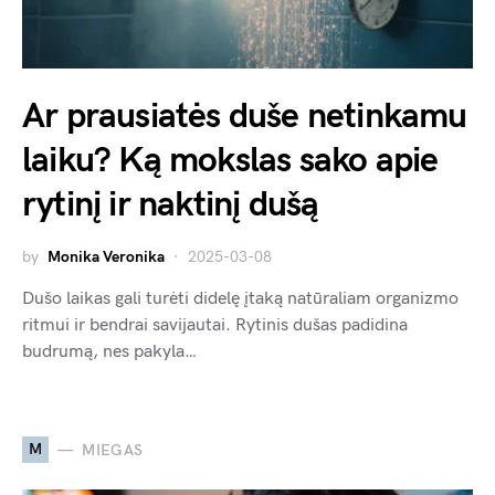
Ar prausiatės duše netinkamu
laiku? Ką mokslas sako apie
rytinį ir naktinį dušą
by
Monika Veronika
2025-03-08
Dušo laikas gali turėti didelę įtaką natūraliam organizmo
ritmui ir bendrai savijautai. Rytinis dušas padidina
budrumą, nes pakyla…
M
MIEGAS