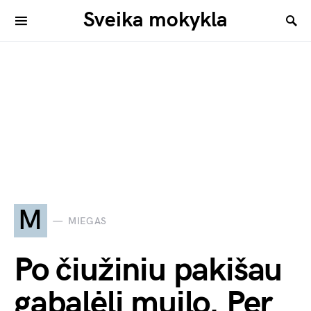
Sveika mokykla
M
MIEGAS
Po čiužiniu pakišau
gabalėlį muilo. Per