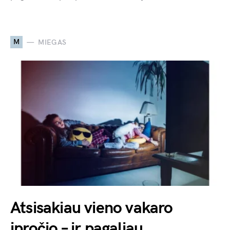
M
MIEGAS
Atsisakiau vieno vakaro
įpročio – ir pagaliau