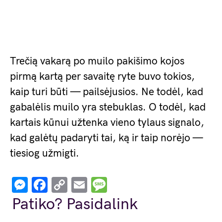
Trečią vakarą po muilo pakišimo kojos
pirmą kartą per savaitę ryte buvo tokios,
kaip turi būti — pailsėjusios. Ne todėl, kad
gabalėlis muilo yra stebuklas. O todėl, kad
kartais kūnui užtenka vieno tylaus signalo,
kad galėtų padaryti tai, ką ir taip norėjo —
tiesiog užmigti.
Messenger
Facebook
Copy
Email
Message
Link
Patiko? Pasidalink