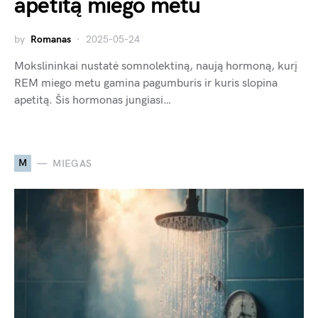
apetitą miego metu
by
Romanas
2025-05-24
Mokslininkai nustatė somnolektiną, naują hormoną, kurį
REM miego metu gamina pagumburis ir kuris slopina
apetitą. Šis hormonas jungiasi…
M
MIEGAS