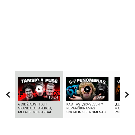
10:24
08:01
6 DIDŽIAUSI TECH
KAS TAS „SIX-SEVEN“?
„ELEKTROS D
SKANDALAI: AFEROS,
NEPAAIŠKINAMAS
MASINĖ 191
MELAI IR MILIJARDAI...
SOCIALINIS FENOMENAS
PSICHOZĖ