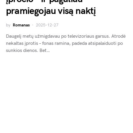
pramiegojau visą naktį
by
Romanas
2025-12-27
Daugelį metų užmigdavau po televizoriaus garsus. Atrodė
nekaltas įprotis – fonas ramina, padeda atsipalaiduoti po
sunkios dienos. Bet…