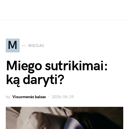
M
MIEGAS
Miego sutrikimai:
ką daryti?
by
Visuomenės balsas
2026-06-29