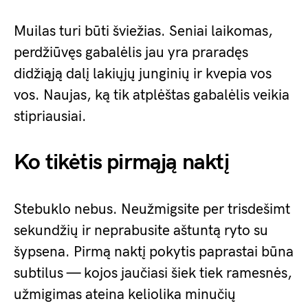
Muilas turi būti šviežias. Seniai laikomas,
perdžiūvęs gabalėlis jau yra praradęs
didžiąją dalį lakiųjų junginių ir kvepia vos
vos. Naujas, ką tik atplėštas gabalėlis veikia
stipriausiai.
Ko tikėtis pirmąją naktį
Stebuklo nebus. Neužmigsite per trisdešimt
sekundžių ir neprabusite aštuntą ryto su
šypsena. Pirmą naktį pokytis paprastai būna
subtilus — kojos jaučiasi šiek tiek ramesnės,
užmigimas ateina keliolika minučių